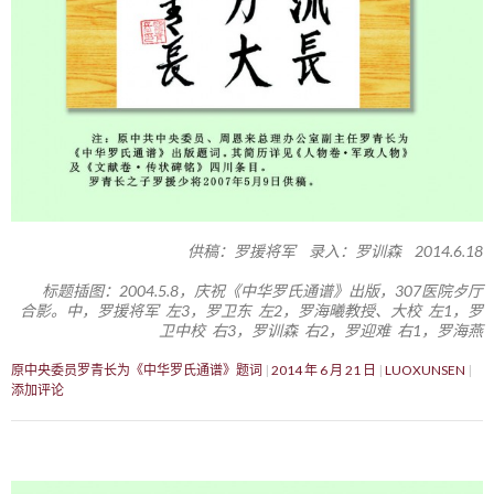
供稿：罗援将军 录入：罗训森 2014.6.18
标题插图：2004.5.8，庆祝《中华罗氏通谱》出版，307医院歺厅
合影。中，罗援将军 左3，罗卫东 左2，罗海曦教授、大校 左1，罗
卫中校 右3，罗训森 右2，罗迎难 右1，罗海燕
原中央委员罗青长为《中华罗氏通谱》题词
2014 年 6 月 21 日
LUOXUNSEN
添加评论