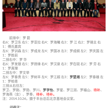
前排中：罗 箭
右6：罗卫东 右5：罗亚拉 右4：罗海曦 右3：罗 江 右2：罗锡主 右
1：傅氏嘉宾
左6：罗训森 左5：罗成龙 左4：罗国冰 左3：罗成纲 左2：罗庆国 左
1：罗胜前
二排右中：罗 华
右6：罗发银 右5：罗扬锋 右4：罗汉泉 右3：罗在砚 右2：罗 芬 右
1：罗真理
二排左中：罗文举
左6：罗泰贵 左5：罗树丰 左4：罗江超 左3：
罗楚湘
左2：罗泰雄 左
1：罗柏青
三排从右往左：
罗卫、罗刚、罗勋、罗川
、
罗学怡、
罗星、罗江润、罗福山、
待补
、
罗海燕（女）、罗奉、
待补、待补。
注：2014.10.26，摄于丰台总后北京基地会议室。
训森注：