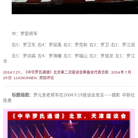
中：罗箭将军
右5：罗卫东 右4：罗延禹 右3：罗克和 右2：罗卫 右1：罗江润
左5：罗训森 左4：罗海曦 左3：罗福山 左2：罗成龙 左1：罗江
华
2014.7.27，《中华罗氏通谱》北京第二次座谈会筹备会代表合影
2014 年 7 月
29 日
LUOXUNSEN
添加评论
标题插图：
罗元发老将军在2004.9.19座谈会发言——摄影 中新社
陈勇