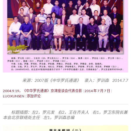
来源：2007版《中华罗氏通谱》 录入：罗训森 2014.7.7
2004.9.19，《中华罗氏通谱》京津座谈会代表合影
2014 年 7 月 7 日
LUOXUNSEN
添加评论
标题插图：左2，罗元发 右2，王在齐夫人 右1，罗卫东院长兼
本会北京联络处主任 左1，罗训森总编