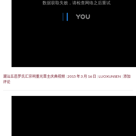
潮汕五邑罗氏汇宗祠重光晋主庆典视频
2015 年 3 月 16 日
LUOXUNSEN
添加
评论