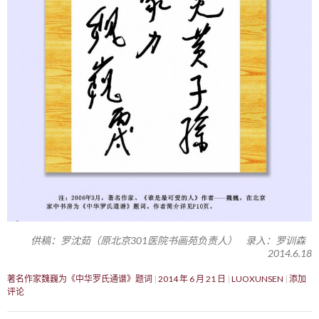
供稿：罗沈茹（原北京301医院书画苑负责人） 录入：罗训森
2014.6.18
著名作家魏巍为《中华罗氏通谱》题词
2014 年 6 月 21 日
LUOXUNSEN
添加
评论