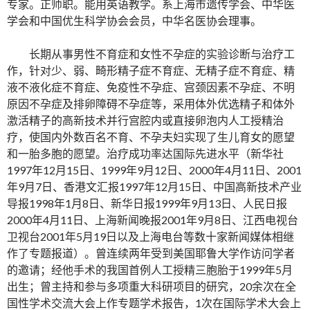
专家。正师职。能用英语教学。系上海市遗传学会、中华医
学会和中国优生科学协会会员，中华名医协会理事。
长期从事男性不育症和女性不孕症的实验诊断与治疗工
作，针对少、弱、畸形精子症不育症、无精子症不育症、精
液不液化症不育症、免疫性不孕症、宫颈因素不孕症、不明
原因不孕症及排卵障碍不孕症等，采用体外优选精子和体外
激活精子的高新技术并行宫腔内或直接卵泡内人工授精治
疗，使国内外数百名不育、不孕夫妇实现了生儿育女的愿望
和一胎多胞的愿望。治疗成功率达国际先进水平（新华社
1997年12月15日、1999年9月12日、2000年4月11日、2001
年9月7日、香港文汇报1997年12月15日、中国高新技术产业
导报1998年1月8日、新华日报1999年9月13日、人民日报
2000年4月11日、上海新闻晚报2001年9月8日、江西电视台
卫视台2001年5月19日以及上海电台等数十家新闻媒体相继
作了专题报道）。曾连续两年受到美国耶鲁大学作访问学者
的邀请；经他手术的我国首例人工授精三胞胎于1999年5月
出生；曾主持和参与多项重大科研项目的研究，20余次在全
国性学术交流大会上作专题学术报告，1次在国际学术大会上