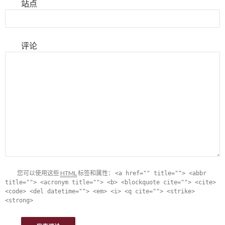
站点
评论
您可以使用这些
HTML
标签和属性：
<a href="" title=""> <abbr
title=""> <acronym title=""> <b> <blockquote cite=""> <cite>
<code> <del datetime=""> <em> <i> <q cite=""> <strike>
<strong>