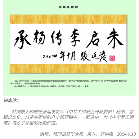
训森注：
韩同根大校时任张廷发将军（中共中央政治局原委员）秘书，慧
眼识文化，从笔者提供的几个题词稿中，一眼选中，为《中华罗氏通
谱》增添了厚重的历史价值。
供稿：韩同根空军大校 录入：罗训森 2014.6.18