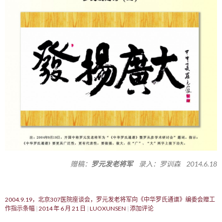
赠稿：
罗元发老将军
录入：罗训森 2014.6.18
2004.9.19，北京307医院座谈会，罗元发老将军向《中华罗氏通谱》编委会赠工
作指示条幅
2014 年 6 月 21 日
LUOXUNSEN
添加评论