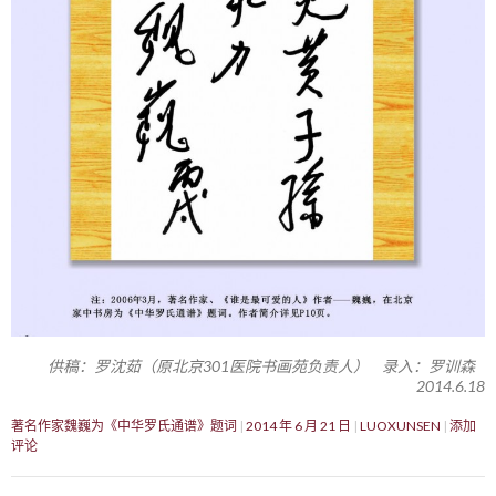
供稿：罗沈茹（原北京301医院书画苑负责人） 录入：罗训森
2014.6.18
著名作家魏巍为《中华罗氏通谱》题词
2014 年 6 月 21 日
LUOXUNSEN
添加
评论