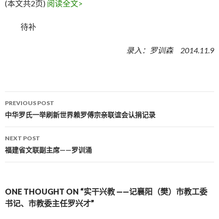
(本文共2页)
阅读全文>
待补
录入：罗训森 2014.11.9
PREVIOUS POST
Post navigation
中华罗氏一举刷新世界赖罗傅宗亲联谊会认捐记录
NEXT POST
福建省文联副主席——罗训涌
ONE THOUGHT ON “实干兴教 ——记襄阳（樊）市教工委
书记、市教委主任罗兴才”