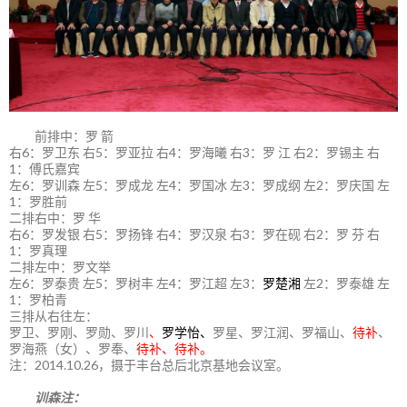
前排中：罗 箭
右6：罗卫东 右5：罗亚拉 右4：罗海曦 右3：罗 江 右2：罗锡主 右
1：傅氏嘉宾
左6：罗训森 左5：罗成龙 左4：罗国冰 左3：罗成纲 左2：罗庆国 左
1：罗胜前
二排右中：罗 华
右6：罗发银 右5：罗扬锋 右4：罗汉泉 右3：罗在砚 右2：罗 芬 右
1：罗真理
二排左中：罗文举
左6：罗泰贵 左5：罗树丰 左4：罗江超 左3：
罗楚湘
左2：罗泰雄 左
1：罗柏青
三排从右往左：
罗卫、罗刚、罗勋、罗川
、
罗学怡、
罗星、罗江润、罗福山、
待补
、
罗海燕（女）、罗奉、
待补、待补。
注：2014.10.26，摄于丰台总后北京基地会议室。
训森注：