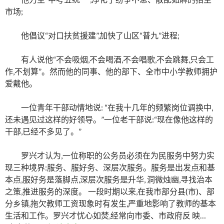
市场;
他倡议“对口扶贫援建’’,加快了山区“普九”进程;
有人说他“不会吸烟,不会喝酒,不会唱歌,不会跳舞,只会工
作,不划算”。然而他的同事、他的部下、全市中小学教师拥护
爱戴他。
一位青年干部动情地说: “在我十几年的频繁岗位调换中,
还未遇见过这样的好领导。”一位老干部说:“现在像他这样的
干部,已经不多见了。”
罗兴才认为,一位称职的公务员必须在为民服务中努力实
现三种境界:服务、服好务、深层次服务。服务是出发点和基
本点,服好务是落脚点,深层次服务是升华, 洞微烛幽,寻找治本
之策,推进服务的深度。 一段时期以来,在我市部分县(市)、部
分乡镇,拖欠教师工资现象时有发生,严重地影响了教师的基本
生活和工作。罗兴才忧心如焚,经常向市委、市政府反 映…