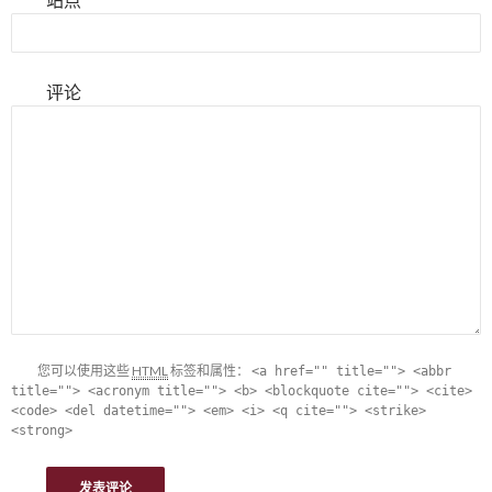
评论
您可以使用这些
HTML
标签和属性：
<a href="" title=""> <abbr
title=""> <acronym title=""> <b> <blockquote cite=""> <cite>
<code> <del datetime=""> <em> <i> <q cite=""> <strike>
<strong>