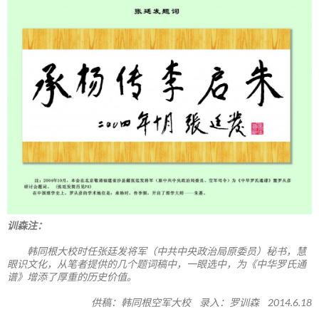
训森注：
韩同根大校时任张廷发将军（中共中央政治局原委员）秘书，慧
眼识文化，从笔者提供的几个题词稿中，一眼选中，为《中华罗氏通
谱》增添了厚重的历史价值。
供稿：韩同根空军大校 录入：罗训森 2014.6.18