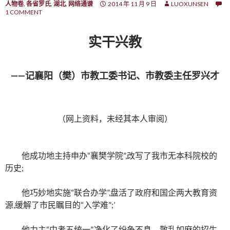
人物卷
,
各省罗氏
,
湖北
,
网络通谱
2014 年 11 月 9 日
LUOXUNSEN
1 COMMENT
实干兴教
——记襄阳（樊）市教工委书记、市教委主任罗兴才
（网上资料，未经其本人审阅）
他成功地主持申办“襄樊学院”,改写了我市无本科院校的
历史;
他巧妙地实施“联合办学”,盘活了政府和国企两大教育资
源,缓解了市民瞩目的“入学难”;’
他力主“中考五统一”,净化了纷争不息、散乱如麻的招生