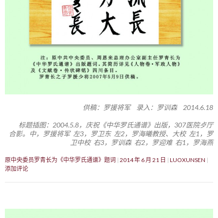
供稿：罗援将军 录入：罗训森 2014.6.18
标题插图：2004.5.8，庆祝《中华罗氏通谱》出版，307医院歺厅
合影。中，罗援将军 左3，罗卫东 左2，罗海曦教授、大校 左1，罗
卫中校 右3，罗训森 右2，罗迎难 右1，罗海燕
原中央委员罗青长为《中华罗氏通谱》题词
2014 年 6 月 21 日
LUOXUNSEN
添加评论