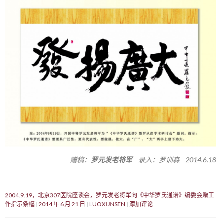
赠稿：
罗元发老将军
录入：罗训森 2014.6.18
2004.9.19，北京307医院座谈会，罗元发老将军向《中华罗氏通谱》编委会赠工
作指示条幅
2014 年 6 月 21 日
LUOXUNSEN
添加评论