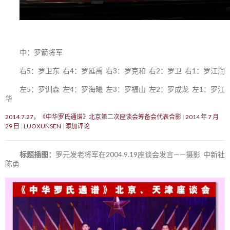
中：罗箭将军
右5：罗卫东 右4：罗延禹 右3：罗克和 右2：罗卫 右1：罗江润
左5：罗训森 左4：罗海曦 左3：罗福山 左2：罗成龙 左1：罗江
华
2014.7.27，《中华罗氏通谱》北京第二次座谈会筹备会代表合影
2014 年 7 月
29 日
LUOXUNSEN
添加评论
标题插图：
罗元发老将军在2004.9.19座谈会发言——摄影 中新社
陈勇