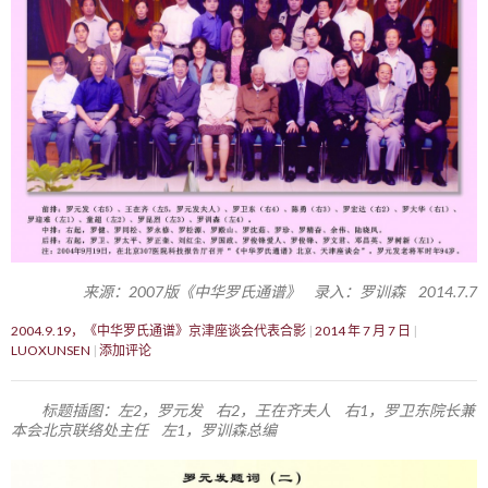
来源：2007版《中华罗氏通谱》 录入：罗训森 2014.7.7
2004.9.19，《中华罗氏通谱》京津座谈会代表合影
2014 年 7 月 7 日
LUOXUNSEN
添加评论
标题插图：左2，罗元发 右2，王在齐夫人 右1，罗卫东院长兼
本会北京联络处主任 左1，罗训森总编