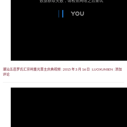
潮汕五邑罗氏汇宗祠重光晋主庆典视频
2015 年 3 月 16 日
LUOXUNSEN
添加
评论