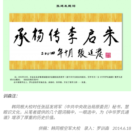
训森注：
韩同根大校时任张廷发将军（中共中央政治局原委员）秘书，慧
眼识文化，从笔者提供的几个题词稿中，一眼选中，为《中华罗氏通
谱》增添了厚重的历史价值。
供稿：韩同根空军大校 录入：罗训森 2014.6.18