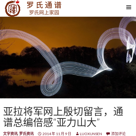
SKIP TO CONTENT
亚拉将军网上殷切留言，通
谱总编倍感“亚力山大”
文字资讯
,
罗氏资讯
2014 年 11 月 9 日
LUOXUNSEN
添加评论