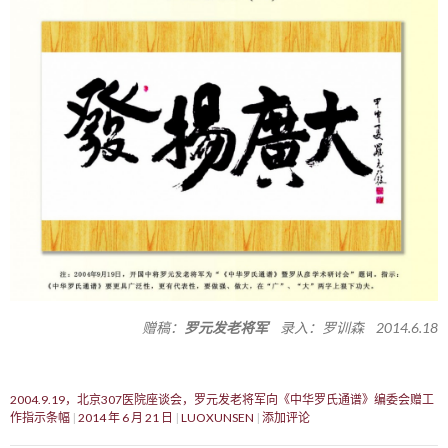
赠稿：
罗元发老将军
录入：罗训森 2014.6.18
2004.9.19，北京307医院座谈会，罗元发老将军向《中华罗氏通谱》编委会赠工
作指示条幅
2014 年 6 月 21 日
LUOXUNSEN
添加评论