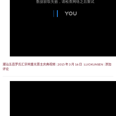
潮汕五邑罗氏汇宗祠重光晋主庆典视频
2015 年 3 月 16 日
LUOXUNSEN
添加
评论