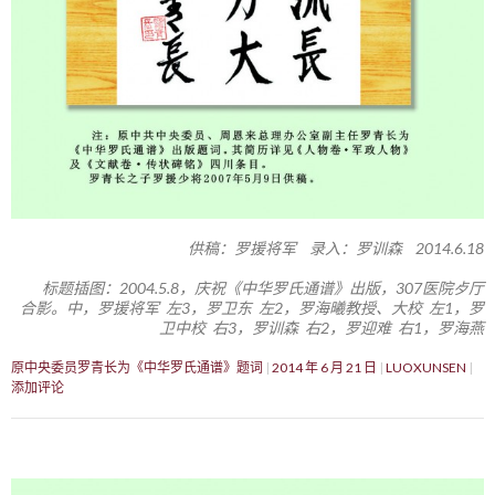
供稿：罗援将军 录入：罗训森 2014.6.18
标题插图：2004.5.8，庆祝《中华罗氏通谱》出版，307医院歺厅
合影。中，罗援将军 左3，罗卫东 左2，罗海曦教授、大校 左1，罗
卫中校 右3，罗训森 右2，罗迎难 右1，罗海燕
原中央委员罗青长为《中华罗氏通谱》题词
2014 年 6 月 21 日
LUOXUNSEN
添加评论