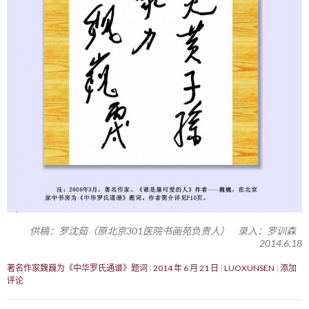
供稿：罗沈茹（原北京301医院书画苑负责人） 录入：罗训森
2014.6.18
著名作家魏巍为《中华罗氏通谱》题词
2014 年 6 月 21 日
LUOXUNSEN
添加
评论