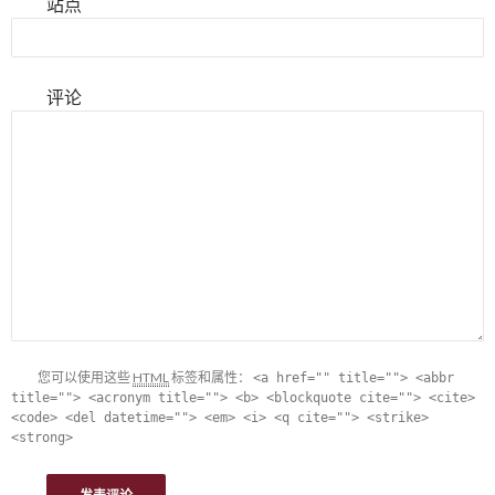
站点
评论
您可以使用这些
HTML
标签和属性：
<a href="" title=""> <abbr
title=""> <acronym title=""> <b> <blockquote cite=""> <cite>
<code> <del datetime=""> <em> <i> <q cite=""> <strike>
<strong>