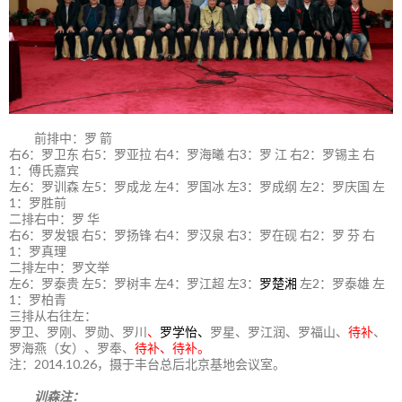
前排中：罗 箭
右6：罗卫东 右5：罗亚拉 右4：罗海曦 右3：罗 江 右2：罗锡主 右
1：傅氏嘉宾
左6：罗训森 左5：罗成龙 左4：罗国冰 左3：罗成纲 左2：罗庆国 左
1：罗胜前
二排右中：罗 华
右6：罗发银 右5：罗扬锋 右4：罗汉泉 右3：罗在砚 右2：罗 芬 右
1：罗真理
二排左中：罗文举
左6：罗泰贵 左5：罗树丰 左4：罗江超 左3：
罗楚湘
左2：罗泰雄 左
1：罗柏青
三排从右往左：
罗卫、罗刚、罗勋、罗川
、
罗学怡、
罗星、罗江润、罗福山、
待补
、
罗海燕（女）、罗奉、
待补、待补。
注：2014.10.26，摄于丰台总后北京基地会议室。
训森注：