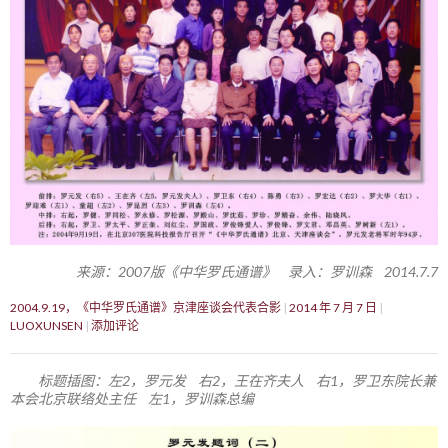
来源：2007版《中华罗氏通谱》 录入：罗训森 2014.7.7
2004.9.19，《中华罗氏通谱》京津座谈会代表合影
2014 年 7 月 7 日
LUOXUNSEN
添加评论
标题插图：左2，罗元发 右2，王在齐夫人 右1，罗卫东院长兼
本会北京联络处主任 左1，罗训森总编