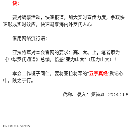
快：
要对编纂活动，快速报道，加大实时宣传力度，争取快
速形成实时效应，快速凝聚海内外罗氏人心！
借用网络流行语：
亚拉将军对本会官网的要求：
高、大、上，
笔者忝为
《中华罗氏通谱》总编，倍感“
亚力山大
”（压力山大）！
本会工作班子同仁，要将亚拉将军的“
五字真经
”默记心
中，践之于行。
供稿、录入：罗训森 2014.11.9
PREVIOUS POST