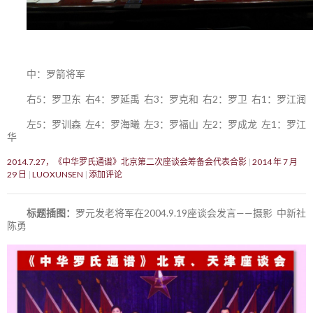
中：罗箭将军
右5：罗卫东 右4：罗延禹 右3：罗克和 右2：罗卫 右1：罗江润
左5：罗训森 左4：罗海曦 左3：罗福山 左2：罗成龙 左1：罗江
华
2014.7.27，《中华罗氏通谱》北京第二次座谈会筹备会代表合影
2014 年 7 月
29 日
LUOXUNSEN
添加评论
标题插图：
罗元发老将军在2004.9.19座谈会发言——摄影 中新社
陈勇