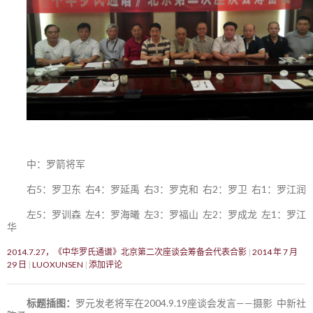
中：罗箭将军
右5：罗卫东 右4：罗延禹 右3：罗克和 右2：罗卫 右1：罗江润
左5：罗训森 左4：罗海曦 左3：罗福山 左2：罗成龙 左1：罗江
华
2014.7.27，《中华罗氏通谱》北京第二次座谈会筹备会代表合影
2014 年 7 月
29 日
LUOXUNSEN
添加评论
标题插图：
罗元发老将军在2004.9.19座谈会发言——摄影 中新社