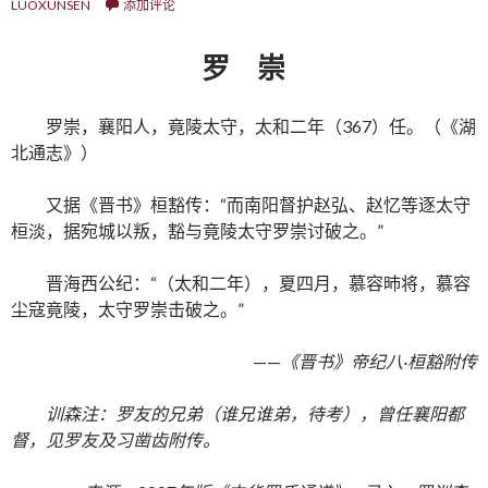
LUOXUNSEN
添加评论
罗 崇
罗崇，襄阳人，竟陵太守，太和二年（367）任。（《湖
北通志》）
又据《晋书》桓豁传：“而南阳督护赵弘、赵忆等逐太守
桓淡，据宛城以叛，豁与竟陵太守罗崇讨破之。”
晋海西公纪：“（太和二年），夏四月，慕容昁将，慕容
尘寇竟陵，太守罗崇击破之。”
——
《晋书》帝纪八·桓豁附传
训森注：罗友的兄弟（谁兄谁弟，待考），曾任襄阳都
督，见罗友及习凿齿附传。