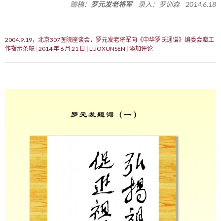
赠稿：
罗元发老将军
录入：罗训森 2014.6.18
2004.9.19，北京307医院座谈会，罗元发老将军向《中华罗氏通谱》编委会赠工
作指示条幅
2014 年 6 月 21 日
LUOXUNSEN
添加评论