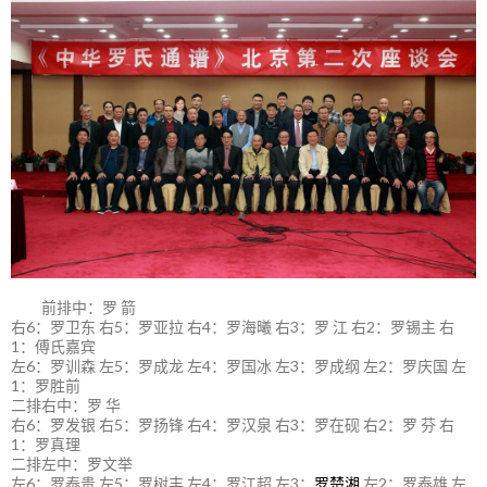
前排中：罗 箭
右6：罗卫东 右5：罗亚拉 右4：罗海曦 右3：罗 江 右2：罗锡主 右
1：傅氏嘉宾
左6：罗训森 左5：罗成龙 左4：罗国冰 左3：罗成纲 左2：罗庆国 左
1：罗胜前
二排右中：罗 华
右6：罗发银 右5：罗扬锋 右4：罗汉泉 右3：罗在砚 右2：罗 芬 右
1：罗真理
二排左中：罗文举
左6：罗泰贵 左5：罗树丰 左4：罗江超 左3：
罗楚湘
左2：罗泰雄 左