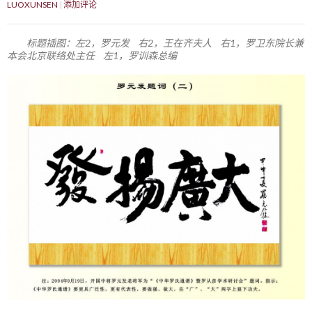
LUOXUNSEN
添加评论
标题插图：左2，罗元发 右2，王在齐夫人 右1，罗卫东院长兼
本会北京联络处主任 左1，罗训森总编