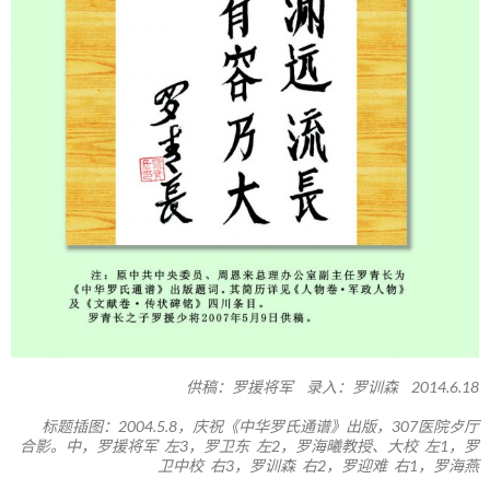
供稿：罗援将军 录入：罗训森 2014.6.18
标题插图：2004.5.8，庆祝《中华罗氏通谱》出版，307医院歺厅
合影。中，罗援将军 左3，罗卫东 左2，罗海曦教授、大校 左1，罗
卫中校 右3，罗训森 右2，罗迎难 右1，罗海燕