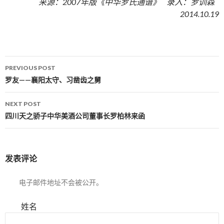
来源：2007年版《中华罗氏通谱》 录入：罗训森
2014.10.19
PREVIOUS POST
Post navigation
罗友——襄阳太守、习凿齿之舅
NEXT POST
四川天之骄子中华美酒公司董事长罗柏林来函
发表评论
电子邮件地址不会被公开。
姓名