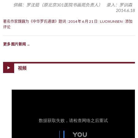
供稿：罗沈茹（原北京301医院书画苑负责人） 录入：罗训森
2014.6.18
著名作家魏巍为《中华罗氏通谱》题词
2014 年 6 月 21 日
LUOXUNSEN
添加
评论
更多 图片新闻
→
视频