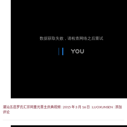
潮汕五邑罗氏汇宗祠重光晋主庆典视频
2015 年 3 月 16 日
LUOXUNSEN
添加
评论