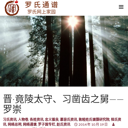
SKIP TO CONTENT
晋·竟陵太守、习凿齿之舅——
罗崇
习氏资讯
,
人物卷
,
各姓资讯
,
忠义循良
,
慕容氏资讯
,
敦睦姓氏谱牒研究院
,
桓氏资
讯
,
网络总祠
,
网络通谱
,
罗子国专栏
,
赵氏资讯
2014 年 10 月 19 日