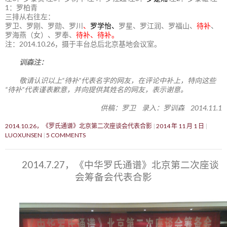
1：罗柏青
三排从右往左：
罗卫、罗刚、罗勋、罗川
、
罗学怡、
罗星、罗江润、罗福山、
待补
、
罗海燕（女）、罗奉、
待补、待补。
注：2014.10.26，摄于丰台总后北京基地会议室。
训森注：
敬请认识以上“待补”代表名字的网友，在评论中补上，特向这些
“待补”代表谨表歉意，并向提供其姓名的网友，表示谢意。
供稿：罗卫 录入：罗训森 2014.11.1
2014.10.26，《罗氏通谱》北京第二次座谈会代表合影
2014 年 11 月 1 日
LUOXUNSEN
5 COMMENTS
2014.7.27，《中华罗氏通谱》北京第二次座谈
会筹备会代表合影