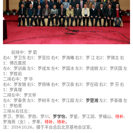
前排中：罗 箭
右6：罗卫东 右5：罗亚拉 右4：罗海曦 右3：罗 江 右2：罗锡主 右
1：傅氏嘉宾
左6：罗训森 左5：罗成龙 左4：罗国冰 左3：罗成纲 左2：罗庆国 左
1：罗胜前
二排右中：罗 华
右6：罗发银 右5：罗扬锋 右4：罗汉泉 右3：罗在砚 右2：罗 芬 右
1：罗真理
二排左中：罗文举
左6：罗泰贵 左5：罗树丰 左4：罗江超 左3：
罗楚湘
左2：罗泰雄 左
1：罗柏青
三排从右往左：
罗卫、罗刚、罗勋、罗川
、
罗学怡、
罗星、罗江润、罗福山、
待补
、
罗海燕（女）、罗奉、
待补、待补。
注：2014.10.26，摄于丰台总后北京基地会议室。