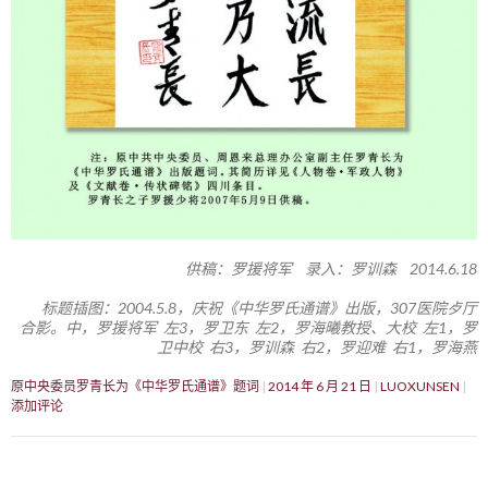
供稿：罗援将军 录入：罗训森 2014.6.18
标题插图：2004.5.8，庆祝《中华罗氏通谱》出版，307医院歺厅
合影。中，罗援将军 左3，罗卫东 左2，罗海曦教授、大校 左1，罗
卫中校 右3，罗训森 右2，罗迎难 右1，罗海燕
原中央委员罗青长为《中华罗氏通谱》题词
2014 年 6 月 21 日
LUOXUNSEN
添加评论