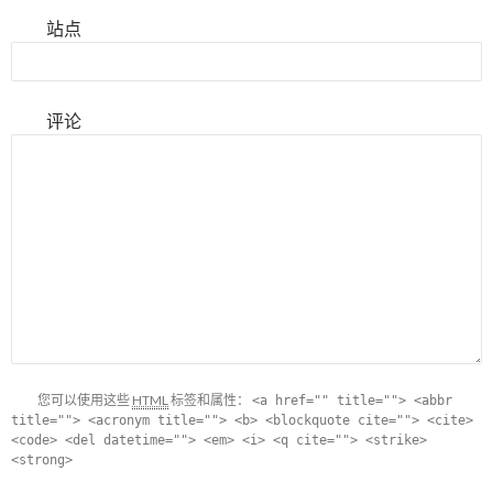
站点
评论
您可以使用这些
HTML
标签和属性：
<a href="" title=""> <abbr
title=""> <acronym title=""> <b> <blockquote cite=""> <cite>
<code> <del datetime=""> <em> <i> <q cite=""> <strike>
<strong>