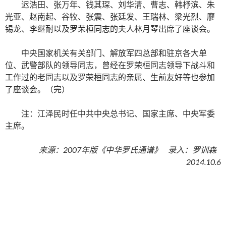
迟浩田、张万年、钱其琛、刘华清、曹志、韩杼滨、朱
光亚、赵南起、谷牧、张震、张廷发、王瑞林、梁光烈、廖
锡龙、李继耐以及罗荣桓同志的夫人林月琴出席了座谈会。
中央国家机关有关部门、解放军四总部和驻京各大单
位、武警部队的领导同志，曾经在罗荣桓同志领导下战斗和
工作过的老同志以及罗荣桓同志的亲属、生前友好等也参加
了座谈会。（完）
注：江泽民时任中共中央总书记、国家主席、中央军委
主席。
来源：2007年版《中华罗氏通谱》 录入：罗训森
2014.10.6