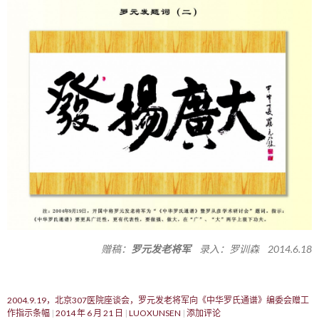
赠稿：
罗元发老将军
录入：罗训森 2014.6.18
2004.9.19，北京307医院座谈会，罗元发老将军向《中华罗氏通谱》编委会赠工
作指示条幅
2014 年 6 月 21 日
LUOXUNSEN
添加评论