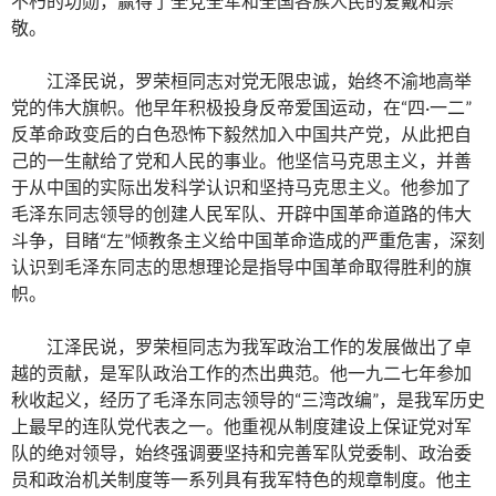
不朽的功勋，赢得了全党全军和全国各族人民的爱戴和崇
敬。
江泽民说，罗荣桓同志对党无限忠诚，始终不渝地高举
党的伟大旗帜。他早年积极投身反帝爱国运动，在“四·一二”
反革命政变后的白色恐怖下毅然加入中国共产党，从此把自
己的一生献给了党和人民的事业。他坚信马克思主义，并善
于从中国的实际出发科学认识和坚持马克思主义。他参加了
毛泽东同志领导的创建人民军队、开辟中国革命道路的伟大
斗争，目睹“左”倾教条主义给中国革命造成的严重危害，深刻
认识到毛泽东同志的思想理论是指导中国革命取得胜利的旗
帜。
江泽民说，罗荣桓同志为我军政治工作的发展做出了卓
越的贡献，是军队政治工作的杰出典范。他一九二七年参加
秋收起义，经历了毛泽东同志领导的“三湾改编”，是我军历史
上最早的连队党代表之一。他重视从制度建设上保证党对军
队的绝对领导，始终强调要坚持和完善军队党委制、政治委
员和政治机关制度等一系列具有我军特色的规章制度。他主