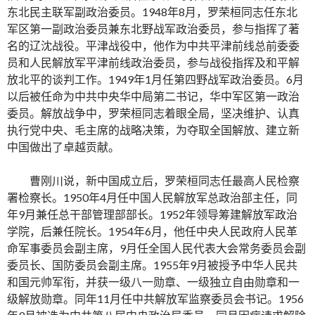
东北民主联军副政治委员。1948年8月，罗荣桓同志任东北
军区第一副政治委员兼东北野战军政治委员，参与指挥了著
名的辽沈战役。平津战役中，他作为中共平津前线总前委委
员和人民解放军平津前线政治委员，参与战役指挥及和平解
放北平的谈判工作。1949年1月任第四野战军政治委员。6月
以后被任命为中共中央华中局第二书记，华中军区第一政治
委员。解放战争中，罗荣桓同志着眼全局，坚决维护、认真
执行党中央、毛主席的战略决策，为夺取全国解放、建立新
中国做出了卓越贡献。
曹刚川说，新中国成立后，罗荣桓同志任最高人民检察
署检察长。1950年4月任中国人民解放军总政治部主任，同
年9月兼任总干部管理部部长。1952年领导筹建解放军政治
学院，后兼任院长。1954年6月，他任中央人民政府人民革
命军事委员会副主席，9月任全国人民代表大会常务委员会副
委员长、国防委员会副主席。1955年9月被授予中华人民共
和国元帅军衔，并获一级八一勋章、一级独立自由勋章和一
级解放勋章。同年11月任中共解放军监察委员会书记。1956