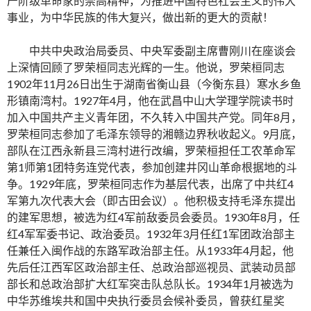
产阶级革命家的崇高精神，为推进中国特色社会主义的伟大
事业，为中华民族的伟大复兴，做出新的更大的贡献！
中共中央政治局委员、中央军委副主席曹刚川在座谈会
上深情回顾了罗荣桓同志光辉的一生。他说，罗荣桓同志
1902年11月26日出生于湖南省衡山县（今衡东县）寒水乡鱼
形镇南湾村。1927年4月，他在武昌中山大学理学院读书时
加入中国共产主义青年团，不久转入中国共产党。同年8月，
罗荣桓同志参加了毛泽东领导的湘赣边界秋收起义。9月底，
部队在江西永新县三湾村进行改编，罗荣桓担任工农革命军
第1师第1团特务连党代表，参加创建井冈山革命根据地的斗
争。1929年底，罗荣桓同志作为基层代表，出席了中共红4
军第九次代表大会（即古田会议）。他积极支持毛泽东提出
的建军思想，被选为红4军前敌委员会委员。1930年8月，任
红4军军委书记、政治委员。1932年3月任红1军团政治部主
任兼任入闽作战的东路军政治部主任。从1933年4月起，他
先后任江西军区政治部主任、总政治部巡视员、武装动员部
部长和总政治部扩大红军突击队总队长。1934年1月被选为
中华苏维埃共和国中央执行委员会候补委员，曾获红星奖