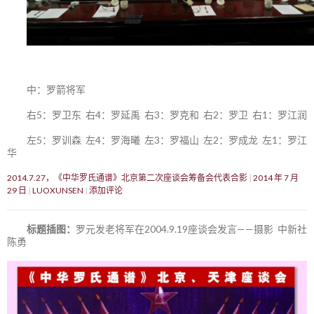
中：罗箭将军
右5：罗卫东 右4：罗延禹 右3：罗克和 右2：罗卫 右1：罗江润
左5：罗训森 左4：罗海曦 左3：罗福山 左2：罗成龙 左1：罗江
华
2014.7.27，《中华罗氏通谱》北京第二次座谈会筹备会代表合影
2014 年 7 月
29 日
LUOXUNSEN
添加评论
标题插图：
罗元发老将军在2004.9.19座谈会发言——摄影 中新社
陈勇