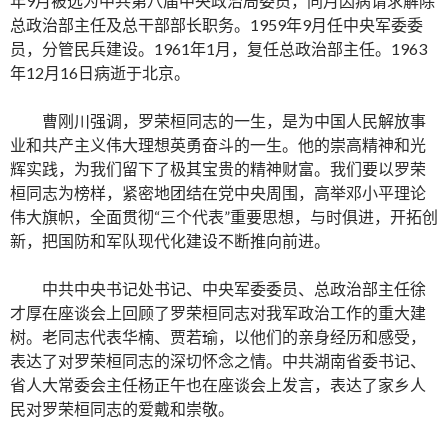
年9月被选为中共第八届中央政治局委员，同月因病请求解除
总政治部主任及总干部部长职务。1959年9月任中央军委委
员，分管民兵建设。1961年1月，复任总政治部主任。1963
年12月16日病逝于北京。
曹刚川强调，罗荣桓同志的一生，是为中国人民解放事
业和共产主义伟大理想英勇奋斗的一生。他的崇高精神和光
辉实践，为我们留下了极其宝贵的精神财富。我们要以罗荣
桓同志为榜样，紧密地团结在党中央周围，高举邓小平理论
伟大旗帜，全面贯彻“三个代表”重要思想，与时俱进，开拓创
新，把国防和军队现代化建设不断推向前进。
中共中央书记处书记、中央军委委员、总政治部主任徐
才厚在座谈会上回顾了罗荣桓同志对我军政治工作的重大建
树。老同志代表华楠、贾若瑜，以他们的亲身经历和感受，
表达了对罗荣桓同志的深切怀念之情。中共湖南省委书记、
省人大常委会主任杨正午也在座谈会上发言，表达了家乡人
民对罗荣桓同志的爱戴和崇敬。