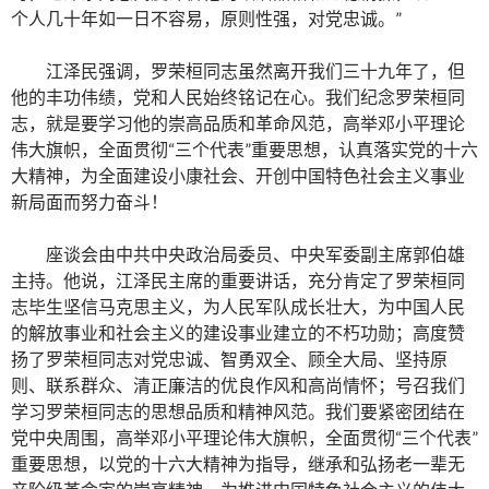
个人几十年如一日不容易，原则性强，对党忠诚。”
江泽民强调，罗荣桓同志虽然离开我们三十九年了，但
他的丰功伟绩，党和人民始终铭记在心。我们纪念罗荣桓同
志，就是要学习他的崇高品质和革命风范，高举邓小平理论
伟大旗帜，全面贯彻“三个代表”重要思想，认真落实党的十六
大精神，为全面建设小康社会、开创中国特色社会主义事业
新局面而努力奋斗！
座谈会由中共中央政治局委员、中央军委副主席郭伯雄
主持。他说，江泽民主席的重要讲话，充分肯定了罗荣桓同
志毕生坚信马克思主义，为人民军队成长壮大，为中国人民
的解放事业和社会主义的建设事业建立的不朽功勋；高度赞
扬了罗荣桓同志对党忠诚、智勇双全、顾全大局、坚持原
则、联系群众、清正廉洁的优良作风和高尚情怀；号召我们
学习罗荣桓同志的思想品质和精神风范。我们要紧密团结在
党中央周围，高举邓小平理论伟大旗帜，全面贯彻“三个代表”
重要思想，以党的十六大精神为指导，继承和弘扬老一辈无