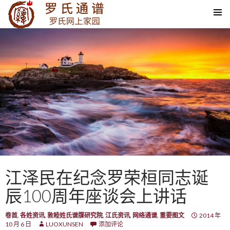
SKIP TO CONTENT
江泽民在纪念罗荣桓同志诞
辰100周年座谈会上讲话
卷首
,
各姓资讯
,
敦睦姓氏谱牒研究院
,
江氏资讯
,
网络通谱
,
重要图文
2014 年
10 月 6 日
LUOXUNSEN
添加评论