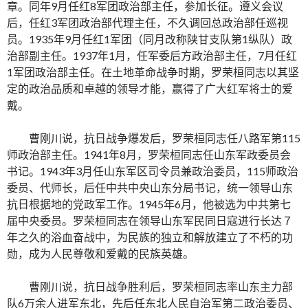
章。同年9月任红8军团政治部主任，参加长征。遵义会议
后，任红3军团政治部代理主任，不久调回总政治部任巡视
员。1935年9月任红1军团（同月改称陕甘支队第1纵队）政
治部副主任。1937年1月，任军委后方政治部主任，7月任红
1军团政治部主任。在土地革命战争时期，罗荣桓同志以其坚
定的政治品质和卓越的领导才能，赢得了广大红军将士的爱
戴。
曹刚川说，抗日战争爆发后，罗荣桓同志任八路军第115
师政治部主任。1941年8月，罗荣桓同志任山东军政委员会
书记。1943年3月任山东军区司令员兼政治委员，115师政治
委员、代师长，后任中共中央山东分局书记，统一领导山东
抗日根据地的党政军工作。1945年6月，他被选为中共第七
届中央委员。罗荣桓同志在领导山东军民同日寇进行长达７
年之久的浴血奋战中，为民族的独立和解放建立了不朽的功
勋，成为人民尊敬和爱戴的民族英雄。
曹刚川说，抗日战争胜利后，罗荣桓同志率山东主力部
队6万余人进军东北，先后任东北人民自治军第二政治委员、