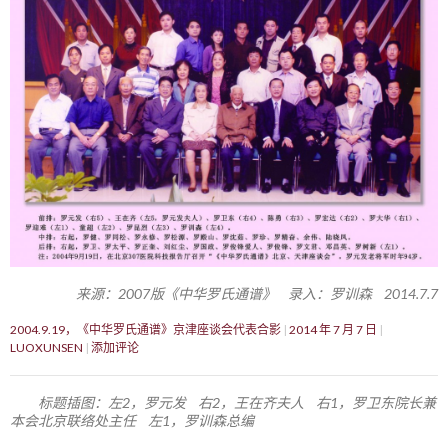
来源：2007版《中华罗氏通谱》 录入：罗训森 2014.7.7
2004.9.19，《中华罗氏通谱》京津座谈会代表合影
2014 年 7 月 7 日
LUOXUNSEN
添加评论
标题插图：左2，罗元发 右2，王在齐夫人 右1，罗卫东院长兼
本会北京联络处主任 左1，罗训森总编