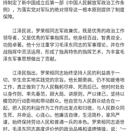
持制定了新中国成立后第一部《中国人民解放军政治工作条
例》，为落实党对军队的绝对领导这一根本原则提供了制度
保障。
江泽民说，罗荣桓同志军政兼优，既是优秀的政治工作
领导者，又是优秀的军事指挥员。他身经百战，智勇双全，
功勋卓著。他十分注重学习毛泽东同志的军事理论，并在作
战指挥中灵活运用，形成了独具特色的指挥艺术，为丰富毛
泽东军事思想做出了贡献。
江泽民指出，罗荣桓同志始终坚持人民的利益高于一
切，毕生忠实地实践党的宗旨。他长期患病，仍不知疲倦地
工作，真正做到了为人民鞠躬尽瘁、死而后已。他时时处处
以身作则、率先垂范，顾大局、讲原则，严以律己，坚持以
模范的行动影响和带动群众。他自觉与人民群众结合在一
起，把人民的利益作为工作的出发点和归宿，与人民群众同
生死、共命运、心连心。他廉洁自律，生活简朴，家风严
谨，始终保持劳动人民和普通一兵的本色。罗荣桓同志逝世
时，毛泽东同志高度评价他的政治品格和道德情操，说：“一