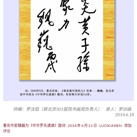
供稿：罗沈茹（原北京301医院书画苑负责人） 录入：罗训森
2014.6.18
著名作家魏巍为《中华罗氏通谱》题词
2014 年 6 月 21 日
LUOXUNSEN
添加
评论