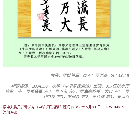
供稿：罗援将军 录入：罗训森 2014.6.18
标题插图：2004.5.8，庆祝《中华罗氏通谱》出版，307医院歺厅
合影。中，罗援将军 左3，罗卫东 左2，罗海曦教授、大校 左1，罗
卫中校 右3，罗训森 右2，罗迎难 右1，罗海燕
原中央委员罗青长为《中华罗氏通谱》题词
2014 年 6 月 21 日
LUOXUNSEN
添加评论