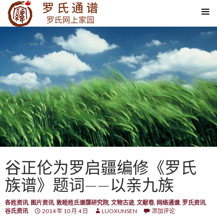
SKIP TO CONTENT
谷正伦为罗启疆编修《罗氏
族谱》题词——以亲九族
各姓资讯
,
图片资讯
,
敦睦姓氏谱牒研究院
,
文物古迹
,
文献卷
,
网络通谱
,
罗氏资讯
,
谷氏资讯
2014 年 10 月 4 日
LUOXUNSEN
添加评论