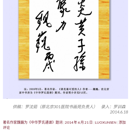
供稿：罗沈茹（原北京301医院书画苑负责人） 录入：罗训森
2014.6.18
著名作家魏巍为《中华罗氏通谱》题词
2014 年 6 月 21 日
LUOXUNSEN
添加
评论