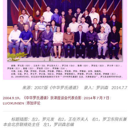
来源：2007版《中华罗氏通谱》 录入：罗训森 2014.7.7
2004.9.19，《中华罗氏通谱》京津座谈会代表合影
2014 年 7 月 7 日
LUOXUNSEN
添加评论
标题插图：左2，罗元发 右2，王在齐夫人 右1，罗卫东院长兼
本会北京联络处主任 左1，罗训森总编