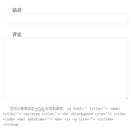
站点
评论
您可以使用这些
HTML
标签和属性：
<a href="" title=""> <abbr
title=""> <acronym title=""> <b> <blockquote cite=""> <cite>
<code> <del datetime=""> <em> <i> <q cite=""> <strike>
<strong>