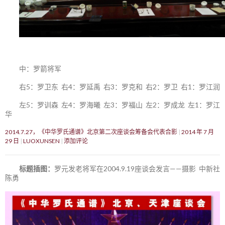
中：罗箭将军
右5：罗卫东 右4：罗延禹 右3：罗克和 右2：罗卫 右1：罗江润
左5：罗训森 左4：罗海曦 左3：罗福山 左2：罗成龙 左1：罗江
华
2014.7.27，《中华罗氏通谱》北京第二次座谈会筹备会代表合影
2014 年 7 月
29 日
LUOXUNSEN
添加评论
标题插图：
罗元发老将军在2004.9.19座谈会发言——摄影 中新社
陈勇