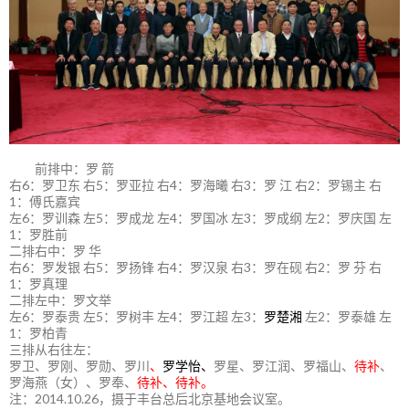
前排中：罗 箭
右6：罗卫东 右5：罗亚拉 右4：罗海曦 右3：罗 江 右2：罗锡主 右
1：傅氏嘉宾
左6：罗训森 左5：罗成龙 左4：罗国冰 左3：罗成纲 左2：罗庆国 左
1：罗胜前
二排右中：罗 华
右6：罗发银 右5：罗扬锋 右4：罗汉泉 右3：罗在砚 右2：罗 芬 右
1：罗真理
二排左中：罗文举
左6：罗泰贵 左5：罗树丰 左4：罗江超 左3：
罗楚湘
左2：罗泰雄 左
1：罗柏青
三排从右往左：
罗卫、罗刚、罗勋、罗川
、
罗学怡、
罗星、罗江润、罗福山、
待补
、
罗海燕（女）、罗奉、
待补、待补。
注：2014.10.26，摄于丰台总后北京基地会议室。