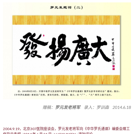
赠稿：
罗元发老将军
录入：罗训森 2014.6.18
2004.9.19，北京307医院座谈会，罗元发老将军向《中华罗氏通谱》编委会赠工