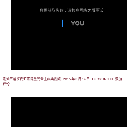
潮汕五邑罗氏汇宗祠重光晋主庆典视频
2015 年 3 月 16 日
LUOXUNSEN
添加
评论