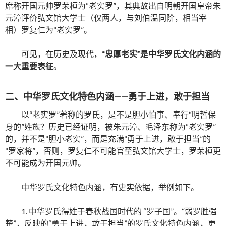
席称开国元帅罗荣桓为“老实罗”，其典故出自明朝开国皇帝朱
元漳评价弘文馆大学士（仅两人，与刘伯温同阶，相当宰
相）罗复仁为“老实罗”。
可见，在历史及现代，
“
忠厚老实”是中华罗氏文化内涵的
一大重要表征
。
二、中华罗氏文化特色内涵——勇于上进，敢于担当
以“老实罗”著称的罗氏，是不是胆小怕事、奉行“明哲保
身的”姓族？历史已经证明，被朱元漳、毛泽东称为“老实罗”
的，并不是“胆小老实”，而是充满“勇于上进，敢于担当”的
“罗家将”，否则，罗复仁不可能官至弘文馆大学士，罗荣桓更
不可能成为开国元帅。
中华罗氏文化特色内涵，有史实依据，举例如下。
1. 中华罗氏得姓于春秋战国时代的 “罗子国”。“弱罗胜强
楚”，反映的“勇于上进，敢于担当”的罗氏文化特色内涵，更