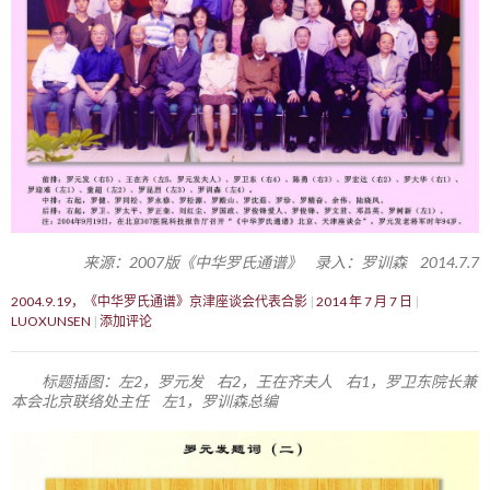
来源：2007版《中华罗氏通谱》 录入：罗训森 2014.7.7
2004.9.19，《中华罗氏通谱》京津座谈会代表合影
2014 年 7 月 7 日
LUOXUNSEN
添加评论
标题插图：左2，罗元发 右2，王在齐夫人 右1，罗卫东院长兼
本会北京联络处主任 左1，罗训森总编