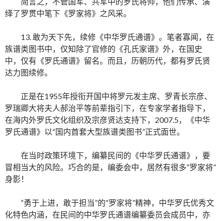
简言之，不管国军、共军中的罗氏将帅，他们传承、演
绎了罗贯中笔下《罗家将》之风采。
13. 敢为天下先，续修《中华罗氏通谱》。笔者寡闻，在
族谱类图书中，仅知除了官修的《孔氏家谱》外，在国史
中，仅有《罗氏通谱》留名。而且，历朝历代，都有罗氏贤
达力图续修。
正是在1955年授衔开国中将罗元发主席、罗青长宗彦、
罗瑞卿大将夫人郝治平等前辈指引下，在专家学者指导下，
在海内外罗氏文化组织及宗彦贤达支持下，2007.5，《中华
罗氏通谱》以“国内首套大型族谱类图书”正式面世。
在当时政策环境下，编纂民间的《中华罗氏通谱》，要
冒相当大的风险。巧合的是，编委会中，居然有很多“罗家将”
身影！
“勇于上进，敢于担当”的“罗家将”精神，中华罗氏优秀文
化特色内涵，在民间的中华罗氏通谱编纂委员会成员中，亦