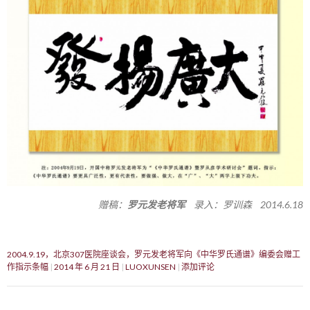
赠稿：
罗元发老将军
录入：罗训森 2014.6.18
2004.9.19，北京307医院座谈会，罗元发老将军向《中华罗氏通谱》编委会赠工
作指示条幅
2014 年 6 月 21 日
LUOXUNSEN
添加评论