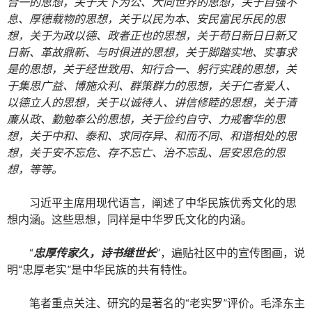
合一的思想，关于天下为公、大同世界的思想，关于自强不
息、厚德载物的思想，关于以民为本、安民富民乐民的思
想，关于为政以德、政者正也的思想，关于苟日新日日新又
日新、革故鼎新、与时俱进的思想，关于脚踏实地、实事求
是的思想，关于经世致用、知行合一、躬行实践的思想，关
于集思广益、博施众利、群策群力的思想，关于仁者爱人、
以德立人的思想，关于以诚待人、讲信修睦的思想，关于清
廉从政、勤勉奉公的思想，关于俭约自守、力戒奢华的思
想，关于中和、泰和、求同存异、和而不同、和谐相处的思
想，关于安不忘危、存不忘亡、治不忘乱、居安思危的思
想，等等。
习近平主席用现代语言，阐述了中华民族优秀文化的思
想内涵。这些思想，同样是中华罗氏文化的内涵。
“
忠厚传家久，诗书继世长
”，遍贴社区中的宣传图画，说
明“忠厚老实”是中华民族的共有特性。
笔者重点关注、研究的是著名的“老实罗”评价。毛泽东主