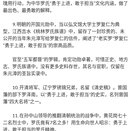
瑰用行动，为中华罗氏“勇于上进，敢于担当”文化内涵，做了
最出色、最勇敢的解释。
9. 明朝的开国元勋中，当以弘文馆大学士罗复仁为典
型，江西吉水《桃林罗氏族谱》中，留存了一封珍贵的、未
公开的当年朱元漳写给罗复仁的信件，阐述了“老实罗”罗复仁
“勇于上进，敢于担当”的崇高品质。
官至“五军都督”的罗辑，肯定功勋卓著，可惜正史、地方
志、罗氏族谱中，没有更多史料存世，其名与官职，仅留在
朱元漳的圣旨实录中。
10. 开清将军、辽宁罗锈锦兄弟，名留《清史稿》。曾国
藩的部下罗泽南，以“勇于上进，敢于担当”的史实，名列曾国
藩“四大名将”之一。
11. 在孙中山领导的推翻清朝统治的战争中，黄花岗七十
二名烈士中，罗氏竟有7名之多！用生命向世人昭示：勇于上
进，敢于担当的罗氏精神。