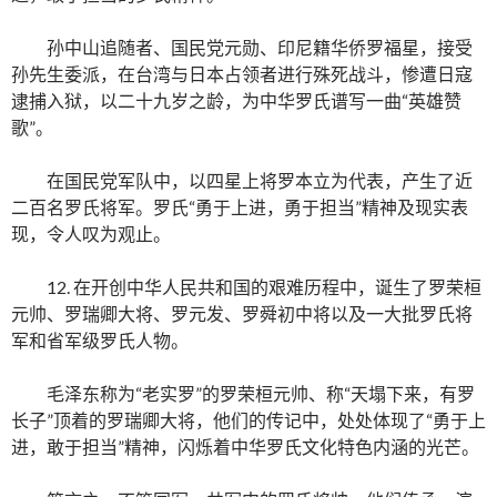
孙中山追随者、国民党元勋、印尼籍华侨罗福星，接受
孙先生委派，在台湾与日本占领者进行殊死战斗，惨遭日寇
逮捕入狱，以二十九岁之龄，为中华罗氏谱写一曲“英雄赞
歌”。
在国民党军队中，以四星上将罗本立为代表，产生了近
二百名罗氏将军。罗氏“勇于上进，勇于担当”精神及现实表
现，令人叹为观止。
12. 在开创中华人民共和国的艰难历程中，诞生了罗荣桓
元帅、罗瑞卿大将、罗元发、罗舜初中将以及一大批罗氏将
军和省军级罗氏人物。
毛泽东称为“老实罗”的罗荣桓元帅、称“天塌下来，有罗
长子”顶着的罗瑞卿大将，他们的传记中，处处体现了“勇于上
进，敢于担当”精神，闪烁着中华罗氏文化特色内涵的光芒。