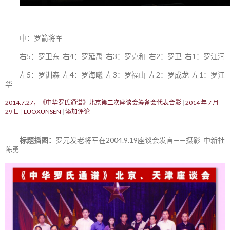
中：罗箭将军
右5：罗卫东 右4：罗延禹 右3：罗克和 右2：罗卫 右1：罗江润
左5：罗训森 左4：罗海曦 左3：罗福山 左2：罗成龙 左1：罗江
华
2014.7.27，《中华罗氏通谱》北京第二次座谈会筹备会代表合影
2014 年 7 月
29 日
LUOXUNSEN
添加评论
标题插图：
罗元发老将军在2004.9.19座谈会发言——摄影 中新社
陈勇