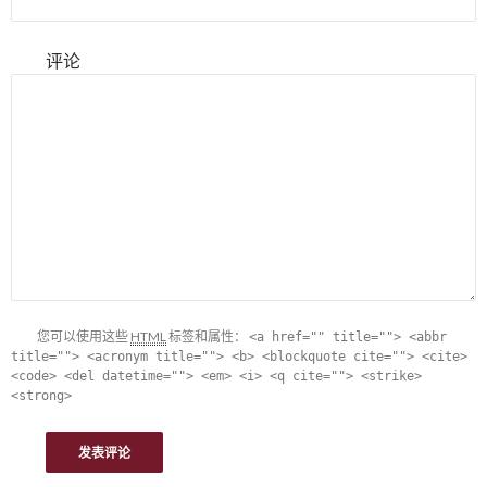
评论
您可以使用这些
HTML
标签和属性：
<a href="" title=""> <abbr
title=""> <acronym title=""> <b> <blockquote cite=""> <cite>
<code> <del datetime=""> <em> <i> <q cite=""> <strike>
<strong>