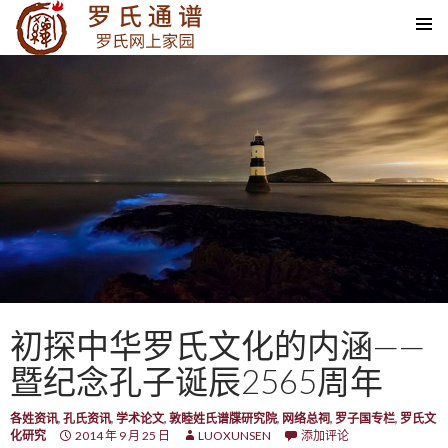
SKIP TO CONTENT
初探中华罗氏文化的内涵——
暨纪念孔子诞辰2565周年
各姓资讯
,
孔氏资讯
,
学术论文
,
敦睦姓氏谱牒研究院
,
网络总祠
,
罗子国专栏
,
罗氏文
化研究
2014 年 9 月 25 日
LUOXUNSEN
添加评论