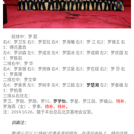
前排中：罗 箭
右6：罗卫东 右5：罗亚拉 右4：罗海曦 右3：罗 江 右2：罗锡主 右
1：傅氏嘉宾
左6：罗训森 左5：罗成龙 左4：罗国冰 左3：罗成纲 左2：罗庆国 左
1：罗胜前
二排右中：罗 华
右6：罗发银 右5：罗扬锋 右4：罗汉泉 右3：罗在砚 右2：罗 芬 右
1：罗真理
二排左中：罗文举
左6：罗泰贵 左5：罗树丰 左4：罗江超 左3：
罗楚湘
左2：罗泰雄 左
1：罗柏青
三排从右往左：
罗卫、罗刚、罗勋、罗川
、
罗学怡、
罗星、罗江润、罗福山、
待补
、
罗海燕（女）、罗奉、
待补、待补。
注：2014.10.26，摄于丰台总后北京基地会议室。
训森注：
敬请认识以上“待补”代表名字的网友，在评论中补上，特向这些