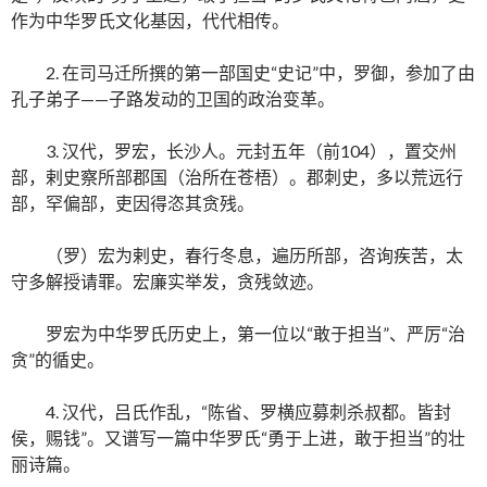
作为中华罗氏文化基因，代代相传。
2. 在司马迁所撰的第一部国史“史记”中，罗御，参加了由
孔子弟子——子路发动的卫国的政治变革。
3. 汉代，罗宏，长沙人。元封五年（前104），置交州
部，剌史察所部郡国（治所在苍梧）。郡刺史，多以荒远行
部，罕偏部，吏因得恣其贪残。
（罗）宏为剌史，春行冬息，遍历所部，咨询疾苦，太
守多解授请罪。宏廉实举发，贪残敛迹。
罗宏为中华罗氏历史上，第一位以“敢于担当”、严厉“治
贪”的循史。
4. 汉代，吕氏作乱，“陈省、罗横应募刺杀叔都。皆封
侯，赐钱”。又谱写一篇中华罗氏“勇于上进，敢于担当”的壮
丽诗篇。