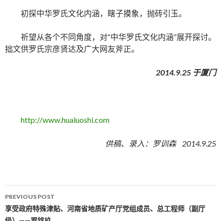
初探中华罗氏文化内涵，瞎子摸象，抛砖引玉。
祈望从各个不同角度，对“中华罗氏文化内涵”展开探讨。
拙文供罗氏宗彦贤达及广大网友斧正。
2014.9.25
于厦门
http://www.hualuoshi.com
供稿、录入：罗训森 2014.9.25
PREVIOUS POST
Post navigation
享受政府特殊津贴、河南省地质矿产厅党组成员、总工程师（副厅
级）——罗铭玖