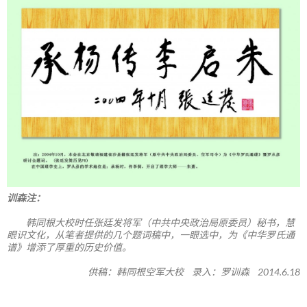
训森注：
韩同根大校时任张廷发将军（中共中央政治局原委员）秘书，慧
眼识文化，从笔者提供的几个题词稿中，一眼选中，为《中华罗氏通
谱》增添了厚重的历史价值。
供稿：韩同根空军大校 录入：罗训森 2014.6.18