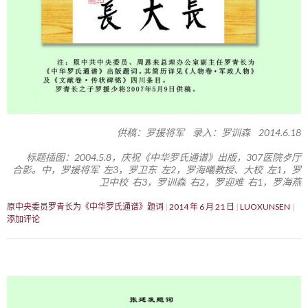
供稿：罗援将军 录入：罗训森 2014.6.18
标题插图：2004.5.8，庆祝《中华罗氏通谱》出版，307医院歺厅
合影。中，罗援将军 左3，罗卫东 左2，罗海曦教授、大校 左1，罗
卫中校 右3，罗训森 右2，罗迎难 右1，罗海燕
原中央委员罗青长为《中华罗氏通谱》题词
2014 年 6 月 21 日
LUOXUNSEN
添加评论