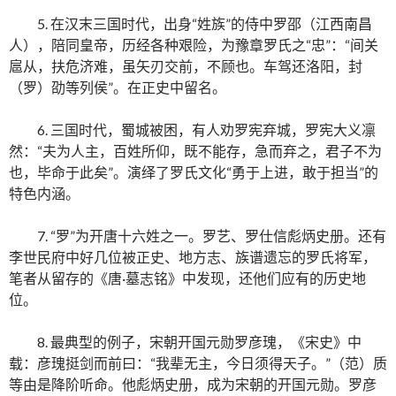
5. 在汉末三国时代，出身“姓族”的侍中罗邵（江西南昌
人），陪同皇帝，历经各种艰险，为豫章罗氏之“忠”：“间关
扈从，扶危济难，虽矢刃交前，不顾也。车驾还洛阳，封
（罗）劭等列侯”。在正史中留名。
6. 三国时代，蜀城被困，有人劝罗宪弃城，罗宪大义凛
然：“夫为人主，百姓所仰，既不能存，急而弃之，君子不为
也，毕命于此矣”。演绎了罗氏文化“勇于上进，敢于担当”的
特色内涵。
7. “罗”为开唐十六姓之一。罗艺、罗仕信彪炳史册。还有
李世民府中好几位被正史、地方志、族谱遗忘的罗氏将军，
笔者从留存的《唐·墓志铭》中发现，还他们应有的历史地
位。
8. 最典型的例子，宋朝开国元勋罗彦瑰，《宋史》中
载：彦瑰挺剑而前曰：“我辈无主，今日须得天子。”（范）质
等由是降阶听命。他彪炳史册，成为宋朝的开国元勋。罗彦