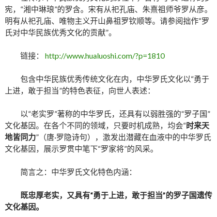
宪，“湘中琳琅”的罗含。宋有从祀孔庙、朱熹祖师爷罗从彦。
明有从祀孔庙、唯物主义开山鼻祖罗钦顺等。请参阅拙作“罗
氏对中华民族优秀文化的贡献”。
链接：
http://www.hualuoshi.com/?p=1810
包含中华民族优秀传统文化在内，中华罗氏文化以“勇于
上进，敢于担当”的特色表征，向世人表述：
以“老实罗”著称的中华罗氏，还具有以弱胜强的“罗子国”
文化基因。在各个不同的领域，只要时机成熟，均会“
时来天
地皆同力
”（唐·罗隐诗句），激发出潜藏在血液中的中华罗氏
文化基因，展示罗贯中笔下“罗家将”的风采。
简言之：中华罗氏文化特色内涵：
既忠厚老实，又具有“勇于上进，敢于担当”的罗子国遗传
文化基因。