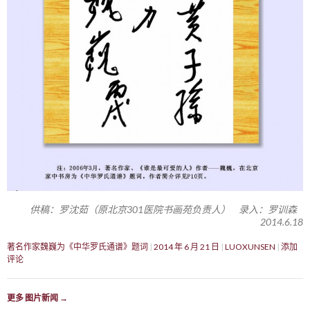
供稿：罗沈茹（原北京301医院书画苑负责人） 录入：罗训森
2014.6.18
著名作家魏巍为《中华罗氏通谱》题词
2014 年 6 月 21 日
LUOXUNSEN
添加
评论
更多 图片新闻
→