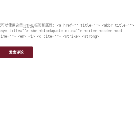
您可以使用这些
HTML
标签和属性：
<a href="" title=""> <abbr title="">
onym title=""> <b> <blockquote cite=""> <cite> <code> <del
time=""> <em> <i> <q cite=""> <strike> <strong>