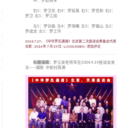
中：罗箭将军
右5：罗卫东 右4：罗延禹 右3：罗克和 右2：
罗卫 右1：罗江润
左5：罗训森 左4：罗海曦 左3：罗福山 左2：
罗成龙 左1：罗江华
2014.7.27，《中华罗氏通谱》北京第二次座谈会筹备会代表
合影
2014 年 7 月 29 日
LUOXUNSEN
添加评论
标题插图：
罗元发老将军在2004.9.19座谈会发
言——摄影 中新社陈勇