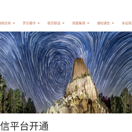
网络总祠
罗氏著作
联宗联谊
简报集锦
通知通告
本站简
信平台开通