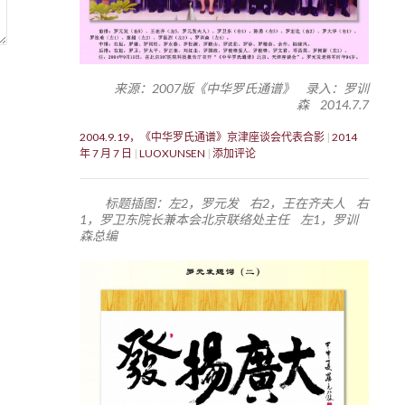
来源：2007版《中华罗氏通谱》 录入：罗训
森 2014.7.7
2004.9.19，《中华罗氏通谱》京津座谈会代表合影
2014
年 7 月 7 日
LUOXUNSEN
添加评论
标题插图：左2，罗元发 右2，王在齐夫人 右
1，罗卫东院长兼本会北京联络处主任 左1，罗训
森总编