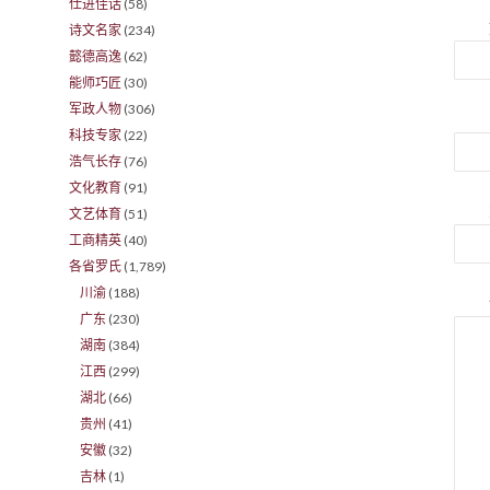
仕进佳话
(58)
诗文名家
(234)
懿德高逸
(62)
能师巧匠
(30)
军政人物
(306)
科技专家
(22)
浩气长存
(76)
文化教育
(91)
文艺体育
(51)
工商精英
(40)
各省罗氏
(1,789)
川渝
(188)
广东
(230)
湖南
(384)
江西
(299)
湖北
(66)
贵州
(41)
安徽
(32)
吉林
(1)