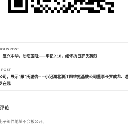
IOUS POST
st navigation
：复兴中华，勿忘国耻——牢记9.18，缅怀抗日罗氏英烈
 POST
公司，展示“羅”氏诚信——小记湖北潜江四维氨基酸公司董事长罗成龙、
罗在砚
评论
电子邮件地址不会被公开。