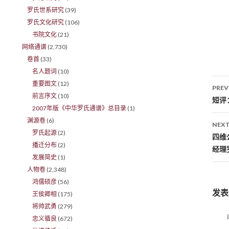
罗氏世系研究
(39)
罗氏文化研究
(106)
书院文化
(21)
网络通谱
(2,730)
卷首
(33)
名人题词
(10)
重要图文
(12)
PREV
前言序文
(10)
Po
短评
2007年版《中华罗氏通谱》总目录
(1)
渊源卷
(6)
NEXT
罗氏起源
(2)
四维
播迁分布
(2)
经理
发展简史
(1)
人物卷
(2,348)
鸿儒硕彦
(56)
发表
王侯卿相
(175)
将帅武勇
(279)
忠义循良
(672)