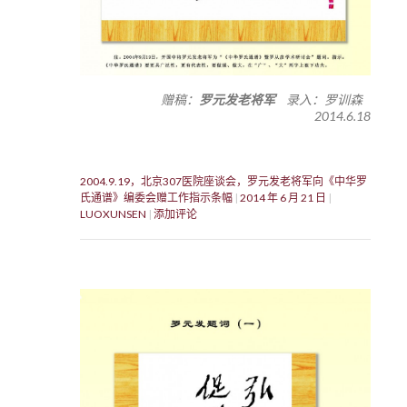
赠稿：
罗元发老将军
录入：罗训森
2014.6.18
2004.9.19，北京307医院座谈会，罗元发老将军向《中华罗
氏通谱》编委会赠工作指示条幅
2014 年 6 月 21 日
LUOXUNSEN
添加评论