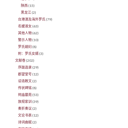
陕西
(15)
黑龙江
(2)
台港澳及海外罗氏
(79)
名嫒淑女
(63)
其他人物
(62)
警示人物
(10)
罗氏媳妇
(8)
附：罗氏女婿
(3)
文献卷
(202)
序跋选录
(29)
郡望堂号
(12)
诏诰敕文
(2)
传状碑铭
(8)
祠庙墓苑
(53)
族规家训
(39)
奏折奏议
(2)
文论书表
(12)
诗词曲赋
(2)