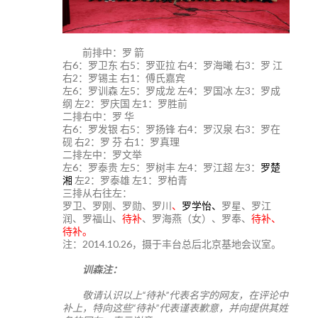
前排中：罗 箭
右6：罗卫东 右5：罗亚拉 右4：罗海曦 右3：罗 江
右2：罗锡主 右1：傅氏嘉宾
左6：罗训森 左5：罗成龙 左4：罗国冰 左3：罗成
纲 左2：罗庆国 左1：罗胜前
二排右中：罗 华
右6：罗发银 右5：罗扬锋 右4：罗汉泉 右3：罗在
砚 右2：罗 芬 右1：罗真理
二排左中：罗文举
左6：罗泰贵 左5：罗树丰 左4：罗江超 左3：
罗楚
湘
左2：罗泰雄 左1：罗柏青
三排从右往左：
罗卫、罗刚、罗勋、罗川
、
罗学怡、
罗星、罗江
润、罗福山、
待补
、罗海燕（女）、罗奉、
待补、
待补。
注：2014.10.26，摄于丰台总后北京基地会议室。
训森注：
敬请认识以上“待补”代表名字的网友，在评论中
补上，特向这些“待补”代表谨表歉意，并向提供其姓