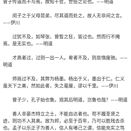
曾子传道而不与焉，故知十哲，世俗之论也。——明道
闵子之于父母昆弟，尽其道而处之，故人无非间之言。
——伊川
过犹不及，如琴张、曾皙之狂，皆过也。然而行不掩
焉，是无实也。——明道
才高者过，过则一出一人。卑者不及，则怠惰废驰。——
明道
师商过不及，其弊为杨墨。杨出于义，墨出于仁。仁义
虽天下之美，然如此者，失之毫厘，谬以千里。——伊川
曾子少，孔子始也鲁。观其后明道，岂鲁也哉？——明道
善人非豪杰特立之士，不能自达者也。苟不履圣贤之
迹，则功不入其奥。故为邦，必至于百年，乃可以胜残去杀
也。孟子以乐正子为善人，信人有堵己之谓，信能充实之笃