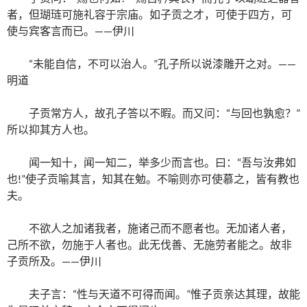
者，但瑚琏可施礼容于宗庙。如子贡之才，可使于四方，可
使与宾客言而已。——伊川
“未能自信，不可以治人。”孔子所以说漆雕开之对。——
明道
子贡常方人，故孔子答以不暇。而又问：“与回也孰愈？”
所以抑其方人也。
闻一知十，闻一知二，举多少而言也。曰：“吾与汝弗如
也!”使子贡喻其言，知其在勉。不喻则亦可使慕之，皆有教也
夫。
不欲人之加诸我者，施诸己而不愿者也。无加诸人者，
己所不欲，勿施于人者也。此无伐善、无施劳者能之。故非
子贡所及。——伊川
夫子言：“性与天道不可得而闻。”惟子贡亲达其理，故能