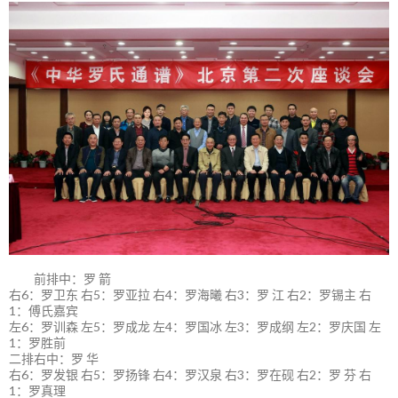
前排中：罗 箭
右6：罗卫东 右5：罗亚拉 右4：罗海曦 右3：罗 江 右2：罗锡主 右
1：傅氏嘉宾
左6：罗训森 左5：罗成龙 左4：罗国冰 左3：罗成纲 左2：罗庆国 左
1：罗胜前
二排右中：罗 华
右6：罗发银 右5：罗扬锋 右4：罗汉泉 右3：罗在砚 右2：罗 芬 右
1：罗真理