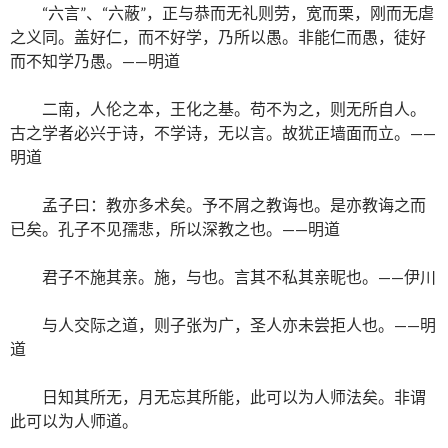
“六言”、“六蔽”，正与恭而无礼则劳，宽而栗，刚而无虐
之义同。盖好仁，而不好学，乃所以愚。非能仁而愚，徒好
而不知学乃愚。——明道
二南，人伦之本，王化之基。苟不为之，则无所自人。
古之学者必兴于诗，不学诗，无以言。故犹正墙面而立。——
明道
孟子曰：教亦多术矣。予不屑之教诲也。是亦教诲之而
已矣。孔子不见孺悲，所以深教之也。——明道
君子不施其亲。施，与也。言其不私其亲昵也。——伊川
与人交际之道，则子张为广，圣人亦未尝拒人也。——明
道
日知其所无，月无忘其所能，此可以为人师法矣。非谓
此可以为人师道。