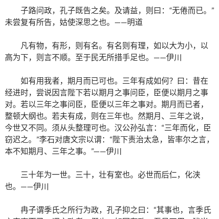
子路问政，孔子既告之矣。及请益，则曰：“无倦而已。”
未尝复有所告，姑使深思之也。——明道
凡有物，有形，则有名。有名则有理，如以大为小，以
高为下，则言不顺。至于民无所措手足也。——伊川
如有用我者，期月而已可也。三年有成如何？曰：昔在
经进时，尝说因言陛下若以期月之事问臣，臣便以期月之事
对。若以三年之事问臣，臣便以三年之事对。期月而已者，
整顿大纲也。若夫有成，则在三年也。然期月、三年之说，
今世又不同。须从头整理可也。汉公孙弘言：“三年而化，臣
窃迟之。”李石对唐文宗以谓：“陛下责治太急，皆率尔之言，
本不知期月、三年之事。”——伊川
三十年为一世。三十，壮有室也。必世而后仁，化浃
也。——伊川
冉子谓季氏之所行为政，孔子抑之曰：“其事也，言季氏