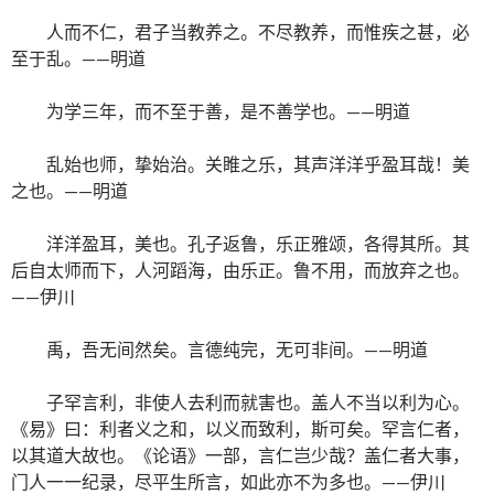
人而不仁，君子当教养之。不尽教养，而惟疾之甚，必
至于乱。——明道
为学三年，而不至于善，是不善学也。——明道
乱始也师，挚始治。关睢之乐，其声洋洋乎盈耳哉！美
之也。——明道
洋洋盈耳，美也。孔子返鲁，乐正雅颂，各得其所。其
后自太师而下，人河蹈海，由乐正。鲁不用，而放弃之也。
——伊川
禹，吾无间然矣。言德纯完，无可非间。——明道
子罕言利，非使人去利而就害也。盖人不当以利为心。
《易》曰：利者义之和，以义而致利，斯可矣。罕言仁者，
以其道大故也。《论语》一部，言仁岂少哉？盖仁者大事，
门人一一纪录，尽平生所言，如此亦不为多也。——伊川