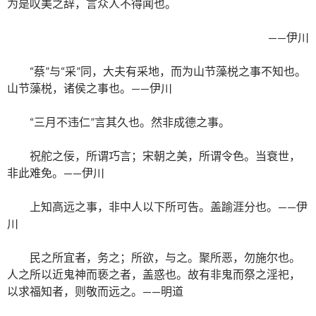
为是叹美之辞，言众人不得闻也。
——伊川
“蔡”与“采”同，大夫有采地，而为山节藻棁之事不知也。
山节藻棁，诸侯之事也。——伊川
“三月不违仁”言其久也。然非成德之事。
祝舵之佞，所谓巧言；宋朝之美，所谓令色。当衰世，
非此难免。——伊川
上知高远之事，非中人以下所可告。盖踰涯分也。——伊
川
民之所宜者，务之；所欲，与之。聚所恶，勿施尔也。
人之所以近鬼神而亵之者，盖惑也。故有非鬼而祭之淫祀，
以求福知者，则敬而远之。——明道