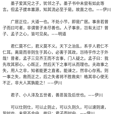
墨子爱其兄之子，犹邻之子。墨子书中未尝有如此等
言。但孟子拔本塞源，知其流必至于是。故直之也。——伊川
广居正位，大道一也。不处小节，即是广居。事亲若曾
子而曰可者，非谓曾子未尽善也。人子事亲，岂有太过？曾
子、孟子之心，皆可见矣。——明道
君仁莫不仁，君义莫不义。天下之治乱，系乎人君仁不
仁耳。离是而非则生于其心，必害于其政，岂待乎作之于外
哉！昔者，孟子三见齐王而不言事，门人疑之。孟子曰：我
先攻其邪心，心既正，然后天下之事可从而理也。夫政事之
失，用人之非，知者能更之直者。能谏之，然非心存焉。则
一事之失，救而正之，后之失者将不胜救矣！格其非心使无
不正，非大人其孰能之！——伊川
君子、小人泽及五世者，善恶皆及后世也。——伊川
可以仕则仕，可以止则止，可以久则久，可以速则速，
皆时也。未尝不合中，故曰：君子而时中。——伊川