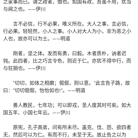
之家事而已。谓之政者，僭也。如国有政，吾虽不用，犹当
与闻之也。——伊川
言不必信，行不必果，唯义所在。大人之事，言必信，
行必果。轻轻然，小人之事。小人对大人为小，非为恶之小
人也，故亦可以为士。——明道
刚者，坚之体。发而有勇，曰毅。木者质朴，讷者迟
钝。此四者，比之巧言令色，则近于仁。亦犹不得中行，而
与狂狷也。——伊川
“切切，如体之相磨；倔倔，则以意。”此言告子路，故
曰：“切切倔倔，怡怡如也!”。——明道
善人教民，七年功；可以即戎，圣人度其时可矣。如大
国五年、小国七年云。——伊川
原宪，孔子高弟，问有所未尽。盖克、伐、怨、欲四者
无，然后可以为仁。有而不行，未至于无。故止告之以为