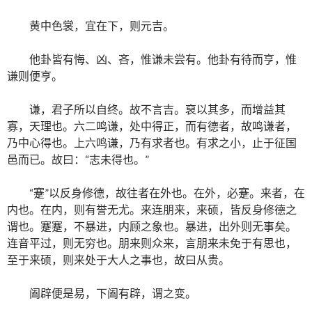
黄中色裳，宜在下，则元吉。
他卦皆有悔、凶、吝，惟谦未尝有。他卦有待而亨，惟
谦则便亨。
谦，君子所以自终。故不言吉。裒以其多，而增益其
寡，天理也。六二鸣谦，处中得正，而有德者，故鸣谦者，
乃中心得也。上六鸣谦，乃有求者也。有求之小，止于征国
邑而已。故曰：“志未得也。”
“蹇”以反身修德，故往者在外也。在外，必蹇。来者，在
内也。在内，则有誉无尤。来连朋来，来硕，皆反身修德之
谓也。蹇蹇，不暴进，内顾之象也。暴进，出外则无事矣。
连音平过，则无穷也。朋来则众来，言朋来未免于有思也，
至于来硕，则来处于大人之事也，故曰从贵。
阖辟便是易，下阖有辟，谓之变。