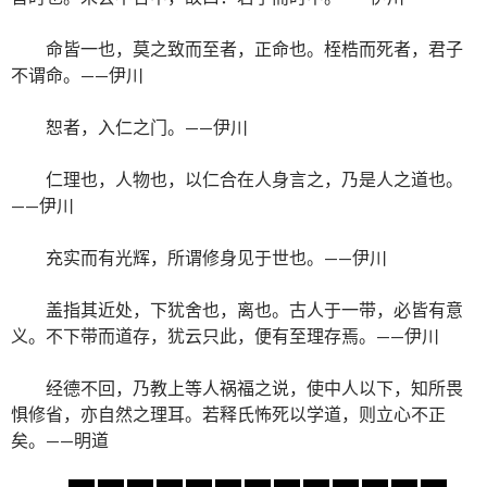
命皆一也，莫之致而至者，正命也。桎梏而死者，君子
不谓命。——伊川
恕者，入仁之门。——伊川
仁理也，人物也，以仁合在人身言之，乃是人之道也。
——伊川
充实而有光辉，所谓修身见于世也。——伊川
盖指其近处，下犹舍也，离也。古人于一带，必皆有意
义。不下带而道存，犹云只此，便有至理存焉。——伊川
经德不回，乃教上等人祸福之说，使中人以下，知所畏
惧修省，亦自然之理耳。若释氏怖死以学道，则立心不正
矣。——明道