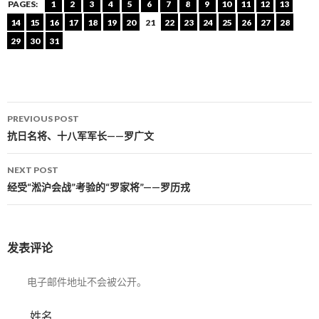
PAGES:
1
2
3
4
5
6
7
8
9
10
11
12
13
14
15
16
17
18
19
20
21
22
23
24
25
26
27
28
29
30
31
PREVIOUS POST
Post navigation
抗日名将、十八军军长——罗广文
NEXT POST
经受“淞沪会战”考验的“罗家将”——罗历戎
发表评论
电子邮件地址不会被公开。
姓名