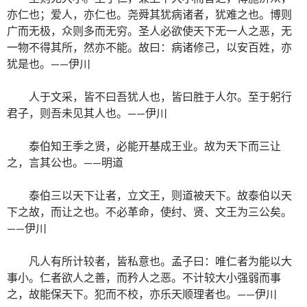
亦仁也；爱人，亦仁也。尧舜其犹病诸者，犹难之也。博则
广而无极，众则多而无穷。圣人必欲使天下无一人之恶，无
一物不得其所，然亦不能。故曰：病诸修己，以安百姓，亦
犹是也。——伊川
人于文采，皆不曰吾犹人也，皆曰胜于人尔。至于躬行
君子，则吾未见其人也。——伊川
泰伯知王季之贤，必能开基成王业。故为天下而三让
之，言其公也。——明道
泰伯三以天下让者，立文王，则道被天下。故泰伯以天
下之故，而让之也。不必革命，使纣、贤、文王为三公矣。
——伊川
凡人有所计较者，皆私意也。孟子曰：唯仁者为能以大
事小。仁者欲人之善，而矜人之恶。不计较大小强弱而事
之，故能保天下。犯而不校，亦乐天顺理者也。——伊川