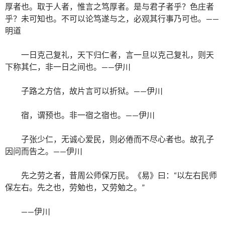
厚者也。取于人者，惟言之笃厚者。是与君子者乎？色庄者
乎？未可知也。不可以论笃遂与之，必观其行事乃可也。——
明道
一日克己复礼，天下归仁者，言一旦以克己复礼，则天
下称其仁，非一日之间也。——伊川
子路之方信，故片言可以折狱。——伊川
宿，谓预也。非一宿之宿也。——伊川
子张少仁，无诚心爱民，则必倦而不尽心者也。故孔子
因问而告之。——伊川
先之劳之者，昔周公师保万民。《易》曰：“以左右民师
保左右。先之也，劳勉也，又劳勉之。”
——伊川