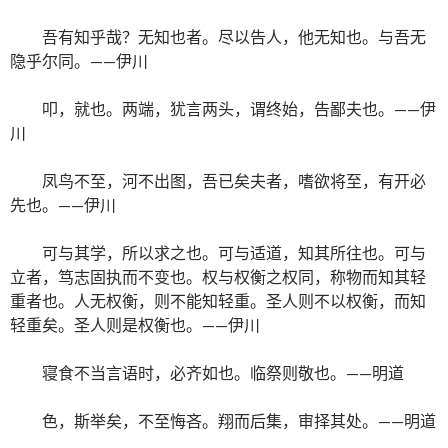
吾有知乎哉？无知也者。尽以告人，他无知也。与吾无
隐乎尔同。——伊川
叩，就也。两端，犹言两头，谓终始，告鄙夫也。——伊
川
凤鸟不至，河不出图，吾已矣夫者，嗜欲将至，有开必
先也。——伊川
可与其学，所以求之也。可与适道，知其所往也。可与
立者，笃志固执而不变也。权与权衡之权同，称物而知其轻
重者也。人无权衡，则不能知轻重。圣人则不以权衡，而知
轻重矣。圣人则是权衡也。——伊川
寝食不当言语时，必齐如也。临祭则敬也。——明道
色，斯举矣，不至悔吝。翔而后集，审择其处。——明道