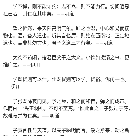
学不博，则不能守约；志不笃，则不能力行。切问近思
在己者，则仁在其中矣。——明道
望之俨然，秉天阳高明气象。即之也温，中心和易而接
物也。温，备人道也。听其言也厉，则始东西南北，正定地
道也。盖非礼勿言也，君子之道三才备矣。——明道
大德不逾闲，指君臣父子之大义。小德如援溺之事，更
推广之。——伊川
学既优则可以仕，仕既优则可以学。优裕、优闲一也。
——伊川
子张既除丧而见，予之琴，和之而和音，弹之而成声。
作而曰：“先王制礼，不可不至焉。”推此言之，子张过于薄，
故难与并为仁矣。——明道
子贡言性与天道，以夫子聪明而言，绥之斯来，动之斯