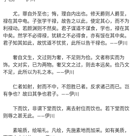
尤，罪自外至也；悔，理自内出也。修天爵则人爵至，
禄在其中电。子张学干禄，故告之以此，使定其心，而不为
利禄动。若颜渊则不然矣。君子谋道不谋食，学也，禄在其
中矣。然学不必得禄，犹耕之不必得食，亦有馁在其中矣。
君子知其如此，故忧道不忧贫，此所以告干禄也。——伊川
奢自文生，文过则为奢，不足则为俭。文者称实而为
饰。文对实，已为两物。奢又文之过，则去本远矣。俭乃文
不足，此所以为礼之本。——伊川
仁者如射，射而不中，不怨胜已者。反求诸己而已。岂
有争也？故曰其争也君子。——伊川
下而饮，非谓下堂而饮，离去射位而饮也。若下堂而饮
则辱之甚无此。——伊川
素喻质，绘喻礼。凡绘，先施素地而加采。如有美质，