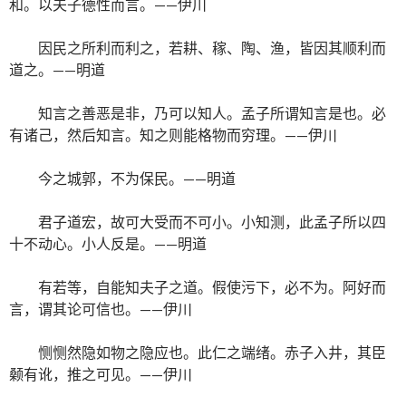
和。以夫子德性而言。——伊川
因民之所利而利之，若耕、稼、陶、渔，皆因其顺利而
道之。——明道
知言之善恶是非，乃可以知人。孟子所谓知言是也。必
有诸己，然后知言。知之则能格物而穷理。——伊川
今之城郭，不为保民。——明道
君子道宏，故可大受而不可小。小知测，此孟子所以四
十不动心。小人反是。——明道
有若等，自能知夫子之道。假使污下，必不为。阿好而
言，谓其论可信也。——伊川
恻恻然隐如物之隐应也。此仁之端绪。赤子入井，其臣
颡有讹，推之可见。——伊川