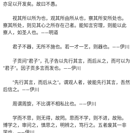
亦足以开发矣。故曰不愚。
视其所以所为也，观其所由所从也，察其所安所处也。
察其所处，则见其心之所存在己者。能知言穷理，则能以此
察人，如圣人也。——明道
君子不器，无所不施也。若一才一艺，则器也。——伊川
子贡问“君子”，孔子告以先行其言，而后从之，而可以为
“君子”。因子贡多言而发也。——伊川
“先行其言，而后从之”。谓观人者，彼能先行其言，吾然
后信之。——伊川
周谓周旋，不比谓不相私比也。——伊川
学而不思，则无得，故罔。思而不学，则不进，故殆。
博学之，审问之，慎思之，明辨之，笃行之。五者废其一非
学也。——伊川