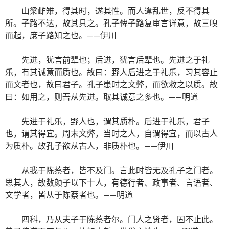
山梁雌雉，得其时，遂其性。而人逢乱世，反不得其
所。子路不达，故其具之。孔子俾子路复审言详意，故三嗅
而起，庶子路知之也。——伊川
先进，犹言前辈也；后进，犹言后辈也。先进之于礼
乐，有其诚意而质也。故曰：野人后进之于礼乐，习其容止
而文者也，故曰君子。孔子患时之文弊，而欲救之以质。故
曰：如用之，则吾从先进。取其诚意之多也。——明道
先进于礼乐，野人也，谓其质朴。后进于礼乐，君子
也，谓其得宜。周末文弊，当时之人，自谓得宜，而以古人
为质朴。故孔子欲从古人，非质朴也。——伊川
从我于陈蔡者，皆不及门。言此时皆无及孔子之门者。
思其人，故数颜子以下十人，有德行者、政事者、言语者、
文学者，皆从于陈蔡者也。——明道
四科，乃从夫子于陈蔡者尔。门人之贤者，固不止此。