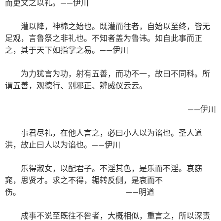
而更文之以礼。——伊川
灌以降，神棉之始也。既灌而往者，自始以至终，皆无
足观，言鲁祭之非礼也。不知者盖为鲁讳。如自此事而正
之，其于天下如指掌之易。——伊川
为力犹言为功，射有五善，而功不一，故曰不同科。所
谓五善，观德行、别邪正、辨威仪云云。
——伊川
事君尽礼，在他人言之，必曰小人以为谄也。圣人道
洪，故止曰人以为谄也。——伊川
乐得淑女，以配君子。不淫其色，是乐而不淫。哀窈
窕，思贤才。求之不得，辗转反侧，是哀而不
伤。 ——明道
成事不说至既往不咎者，大概相似，重言之，所以深责