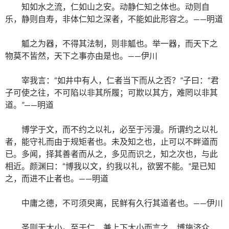
知如水之流，仁如山之安。动静仁知之体也。动则自
乐，静则自寿，非体仁知之深者，不能如此形容之。——明道
觚之为器，不得其法制，则非觚也。举一器，而天下之
物莫不皆然，天下之事亦由是也。——伊川
宰我言：“如井中有人，仁者当下而从之否？”子曰：“君
子可使之往，不可陷以非其所履；可欺以其方，难罔以非其
道。”——明道
博学于文，而不约之以礼，必至于污漫。所谓约之以礼
者，能守礼而由于规矩者也。未及知之也，止可以不畔道而
已。多闻，择其善者而从之，多见而识之，知之次也，与此
相近。颜渊曰：“博我以文，约我以礼，欲罢不能。”是已知
之，而进不止者也。——明道
中庸之德，不可须臾离，民鲜有久行其道者也。——伊川
圣则无大小。至于仁，兼上下大小而言之，博施济众，