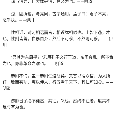
谅与信异，自大体是信，亮必为也。——明道
谅，固执也，与亮同，古字通用。孟子曰：君子不亮，
恶乎执。——伊川
性相近，对习相远而言，相近犹相似也。上智下愚，才
也。性则皆善。自暴自弃，然后不可移，不然则可移。——伊
川
“吾其为东周乎？”若用孔子必行王道，东周衰乱，所不肯
为也，亦非革命之谓也。——明道
恭则不侮。盖一恭则仁道尽矣。又宽以得众信，为人所
任，敏而有功，惠以使人，行五者于天下，其仁可知矣。——
明道
佛肿召子必不徒然，其往，义也。然终不往者，度其不
足与有为也。