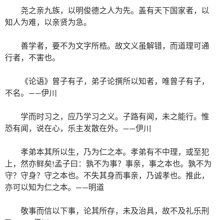
尧之亲九族，以明俊德之人为先。盖有天下国家者，以
知人为难，以亲贤为急。
善学者，要不为文字所梏。故文义虽解错，而道理可通
行者，不害也。
《论语》曾子有子，弟子论撰所以知者，唯曾子有子，
不名。——伊川
学而时习之，应乃学习之义。子路有闻，未之能行。惟
恐有闻，说在心，乐主发散在外。——伊川
孝弟本其所以生，乃为仁之本。孝弟有不中理，或至犯
上，然亦鲜矣!孟子曰：孰不为事？事亲，事之本也。孰不为
守？守身？守之本也。不失其身而事亲，乃诚孝也。推此，
亦可以知为仁之本。——明道
敬事而信以下事，论其所存，未及治具，故不及礼乐刑