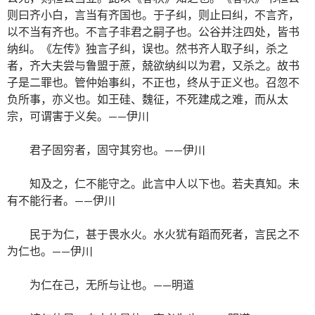
则曰齐小白，言当有齐国也。于子纠，则止曰纠，不言齐，
以不当有齐也。不言子非君之嗣子也。公谷并注四处，皆书
纳纠。《左传》独言子纠，误也。然书齐人取子纠，杀之
者，齐大夫尝与鲁盟于蔗，兢欲纳纠以为君，又杀之。故书
子是二罪也。管仲始事纠，不正也，终从于正义也。召忽不
负所事，亦义也。如王硅、魏征，不死建成之难，而从太
宗，可谓害于义矣。——伊川
君子固穷者，固守其穷也。——伊川
知及之，仁不能守之。此言中人以下也。若夫真知。未
有不能行者。——伊川
民于为仁，甚于畏水火。水火犹有蹈而死者，言民之不
为仁也。——伊川
为仁在己，无所与让也。——明道