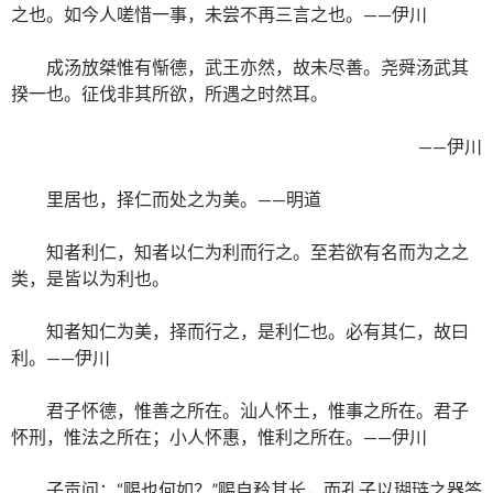
之也。如今人嗟惜一事，未尝不再三言之也。——伊川
成汤放桀惟有惭德，武王亦然，故未尽善。尧舜汤武其
揆一也。征伐非其所欲，所遇之时然耳。
——伊川
里居也，择仁而处之为美。——明道
知者利仁，知者以仁为利而行之。至若欲有名而为之之
类，是皆以为利也。
知者知仁为美，择而行之，是利仁也。必有其仁，故曰
利。——伊川
君子怀德，惟善之所在。汕人怀土，惟事之所在。君子
怀刑，惟法之所在；小人怀惠，惟利之所在。——伊川
子贡问：“赐也何如？”赐自矜其长，而孔子以瑚琏之器答