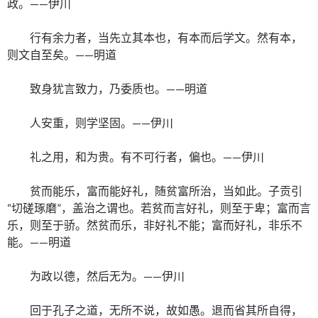
政。——伊川
行有余力者，当先立其本也，有本而后学文。然有本，
则文自至矣。——明道
致身犹言致力，乃委质也。——明道
人安重，则学坚固。——伊川
礼之用，和为贵。有不可行者，偏也。——伊川
贫而能乐，富而能好礼，随贫富所治，当如此。子贡引
“切磋琢磨”，盖治之谓也。若贫而言好礼，则至于卑；富而言
乐，则至于骄。然贫而乐，非好礼不能；富而好礼，非乐不
能。——明道
为政以德，然后无为。——伊川
回于孔子之道，无所不说，故如愚。退而省其所自得，