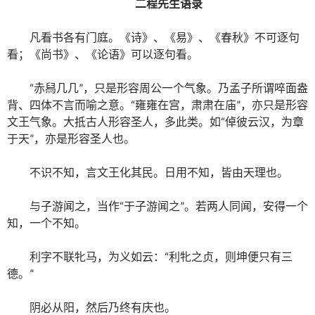
二
程
先生语录
凡看书各有门庭。《诗》、《易》、《春秋》不可逐句
看；《尚书》、《论语》可以逐句看。
“赤舄几几”，只是形容周公一个气象。乃孟子所谓啐面盎
背、四体不言而喻之意。“雍雍在宫，肃肃在庙”，亦只是形容
文王气象。大抵古人形容圣人，多此类。如“倬彼云汉，为章
于天”，亦是形容圣人也。
不识不知，言文王化其民。日用不知，皆由天理也。
与子游闻之，当作“于子游闻之”。若两人同闻，安得一个
知，一个不知。
利字不联牝马，为义如云：“利牝之贞，则坤便只有三
德。”
阴必从阳，然后乃终有庆也。