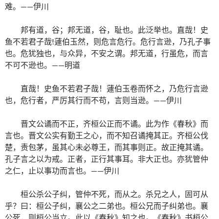
难。——伊川
邦有道，谷；邦无道，谷，耻也。此泛举也。直哉！史
鱼不若君子哉!蘧伯玉然，则危言危行。危行言逊，乃孔子事
也。危犹独也，与众异，不安之谓。邦无道，行虽危，而言
不可不逊也。——明道
直哉！史鱼不若君子哉！蘧伯玉卷而怀之，乃危行言逊
也，危行者，严厉其行而不苟，言则当逊。——伊川
晋文公谲而不正，齐桓公正而不谲。此为作《春秋》而
言也。晋文公实有勤王之心，而不知召谲掩其正。齐桓公伐
楚，责包茅，虽其心未必尊王，而其事则正。故正掩其谲。
孔子言之以为戒。正者，正行其事耳。非大正也。亦犹管仲
之仁，止以事功而言也。——伊川
桓公杀公子纠，管仲不死，而从之。杀兄之人，固可从
乎？曰：桓公子纠，襄公之二弟也。桓公兄而子纠弟也。襄
公死，则桓公当立。此以《春秋》知之也。《春秋》书桓公