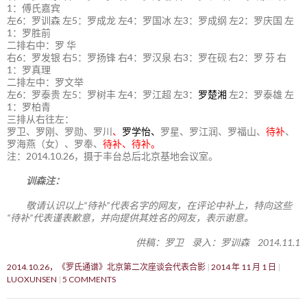
1：傅氏嘉宾
左6：罗训森 左5：罗成龙 左4：罗国冰 左3：罗成纲 左2：罗庆国 左
1：罗胜前
二排右中：罗 华
右6：罗发银 右5：罗扬锋 右4：罗汉泉 右3：罗在砚 右2：罗 芬 右
1：罗真理
二排左中：罗文举
左6：罗泰贵 左5：罗树丰 左4：罗江超 左3：
罗楚湘
左2：罗泰雄 左
1：罗柏青
三排从右往左：
罗卫、罗刚、罗勋、罗川
、
罗学怡、
罗星、罗江润、罗福山、
待补
、
罗海燕（女）、罗奉、
待补、待补。
注：2014.10.26，摄于丰台总后北京基地会议室。
训森注：
敬请认识以上“待补”代表名字的网友，在评论中补上，特向这些
“待补”代表谨表歉意，并向提供其姓名的网友，表示谢意。
供稿：罗卫 录入：罗训森 2014.11.1
2014.10.26，《罗氏通谱》北京第二次座谈会代表合影
2014 年 11 月 1 日
LUOXUNSEN
5 COMMENTS