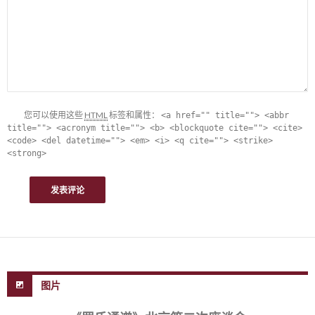
您可以使用这些
HTML
标签和属性：
<a href="" title=""> <abbr
title=""> <acronym title=""> <b> <blockquote cite=""> <cite>
<code> <del datetime=""> <em> <i> <q cite=""> <strike>
<strong>
图片