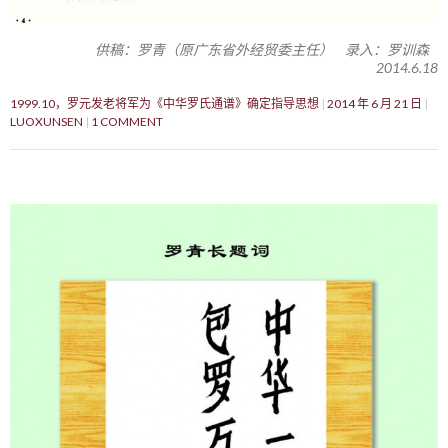
供稿：罗青（原广东省外经贸委主任） 录入：罗训森
2014.6.18
1999.10，罗元发老将军为《中华罗氏通谱》确定指导思想
2014 年 6 月 21 日
LUOXUNSEN
1 COMMENT