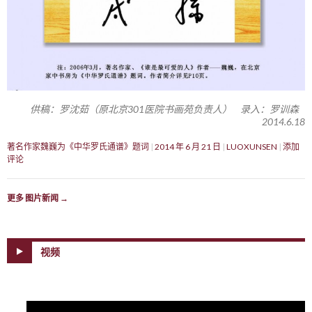
供稿：罗沈茹（原北京301医院书画苑负责人） 录入：罗训森
2014.6.18
著名作家魏巍为《中华罗氏通谱》题词
2014 年 6 月 21 日
LUOXUNSEN
添加
评论
更多 图片新闻
→
视频