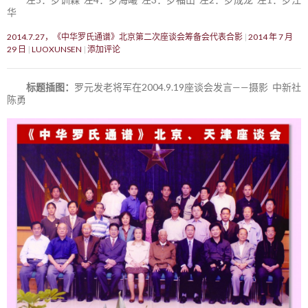
华
2014.7.27，《中华罗氏通谱》北京第二次座谈会筹备会代表合影
2014 年 7 月
29 日
LUOXUNSEN
添加评论
标题插图：
罗元发老将军在2004.9.19座谈会发言——摄影 中新社
陈勇