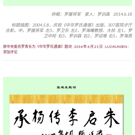
供稿：罗援将军 录入：罗训森 2014.6.18
标题插图：2004.5.8，庆祝《中华罗氏通谱》出版，307医院歺厅
合影。中，罗援将军 左3，罗卫东 左2，罗海曦教授、大校 左1，罗
卫中校 右3，罗训森 右2，罗迎难 右1，罗海燕
原中央委员罗青长为《中华罗氏通谱》题词
2014 年 6 月 21 日
LUOXUNSEN
添加评论