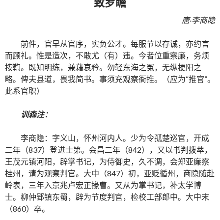
致罗瞻
唐·李商隐
前件，官早从官序，实负公才。每服节以存诚，亦约言
而顾礼。惟是造次，不敢尤（有）违。今者位重察廉，务烦
按鞫。既知明练，兼藉哀矜。勿轻东海之冤，无纵梗阳之
略。俾夫县道，畏我简书。事须充观察衙推。（应为“推官”。
此系官职）
训森注：
李商隐：字义山，怀州河内人。少为令孤楚巡官，开成
二年（837）登进士第。会昌二年（842），又以书判拨萃，
王茂元镇河阳，辟掌书记，为侍御史，久不调，会郑亚廉察
桂州，请为观察判官。大中（847）初，亚贬循州，商隐随赴
岭表，三年入京兆卢宏正掾曹。又从为掌书记，补太学博
士。柳仲郢镇东蜀，辟为节度判官，检校工部郎中。大中末
（860）卒。