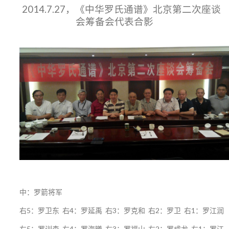
2014.7.27，《中华罗氏通谱》北京第二次座谈
会筹备会代表合影
中：罗箭将军
右5：罗卫东 右4：罗延禹 右3：罗克和 右2：罗卫 右1：罗江润
左5：罗训森 左4：罗海曦 左3：罗福山 左2：罗成龙 左1：罗江