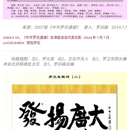
来源：2007版《中华罗氏通谱》 录入：罗训森 2014.7.7
2004.9.19，《中华罗氏通谱》京津座谈会代表合影
2014 年 7 月 7 日
LUOXUNSEN
添加评论
标题插图：左2，罗元发 右2，王在齐夫人 右1，罗卫东院长兼
本会北京联络处主任 左1，罗训森总编