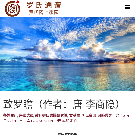
SKIP TO CONTENT
致罗瞻（作者：唐·李商隐）
各姓资讯
,
序跋选录
,
敦睦姓氏谱牒研究院
,
文献卷
,
李氏资讯
,
网络通谱
2014
年 9 月 10 日
LUOXUNSEN
添加评论