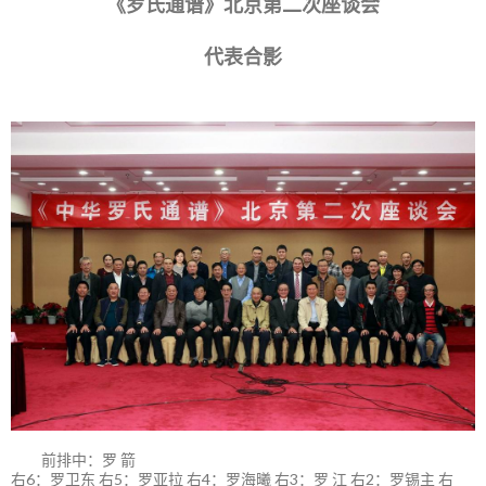
《罗氏通谱》北京第二次座谈会
代表合影
前排中：罗 箭
右6：罗卫东 右5：罗亚拉 右4：罗海曦 右3：罗 江 右2：罗锡主 右