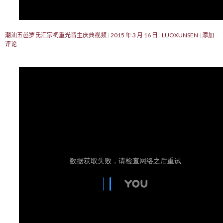
潮汕五邑罗氏汇宗祠重光晋主庆典视频
2015 年 3 月 16 日
LUOXUNSEN
添加
评论