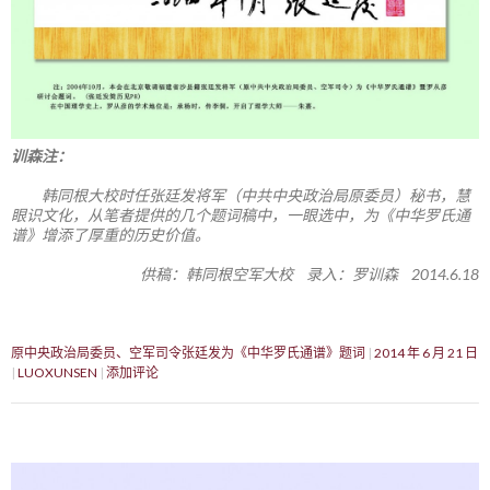
训森注：
韩同根大校时任张廷发将军（中共中央政治局原委员）秘书，慧
眼识文化，从笔者提供的几个题词稿中，一眼选中，为《中华罗氏通
谱》增添了厚重的历史价值。
供稿：韩同根空军大校 录入：罗训森 2014.6.18
原中央政治局委员、空军司令张廷发为《中华罗氏通谱》题词
2014 年 6 月 21 日
LUOXUNSEN
添加评论