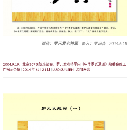
赠稿：
罗元发老将军
录入：罗训森 2014.6.18
2004.9.19，北京307医院座谈会，罗元发老将军向《中华罗氏通谱》编委会赠工
作指示条幅
2014 年 6 月 21 日
LUOXUNSEN
添加评论