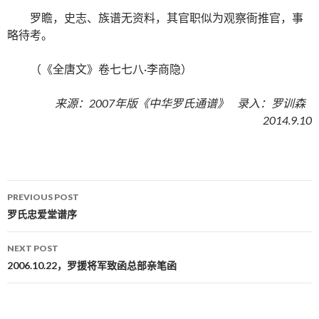
罗瞻，史志、族谱无资料，其官职似为观察衙推官，事
略待考。
（《全唐文》卷七七八·李商隐）
来源：2007年版《中华罗氏通谱》 录入：罗训森
2014.9.10
PREVIOUS POST
Post navigation
罗氏忠爱堂谱序
NEXT POST
2006.10.22，罗援将军致函总部亲笔函