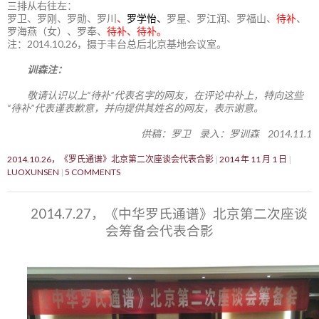
三排从右往左：
罗卫、罗刚、罗勋、罗川
、
罗学怡、
罗星、罗江润、罗福山、
待补
、
罗海燕（女）、罗奉、
待补、待补。
注：2014.10.26，摄于丰台总后北京基地会议室。
训森注：
敬请认识以上“待补”代表名字的网友，在评论中补上，特向这些
“待补”代表谨表歉意，并向提供其姓名的网友，表示谢意。
供稿：罗卫 录入：罗训森 2014.11.1
2014.10.26，《罗氏通谱》北京第二次座谈会代表合影
2014 年 11 月 1 日
LUOXUNSEN
5 COMMENTS
2014.7.27，《中华罗氏通谱》北京第二次座谈
会筹备会代表合影