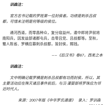
训森注：
官方志书记载的罗姓第一位封侯者。功绩是刺杀吕叔
都，可惜未注明是何等级的侯位。
通河西道，而零昌种众，复分寇益州，遣中郎将尹就将
南阳兵，因发益部诸郡屯兵，击零吕党、吕叔都等。至秋，
蜀人陈省、罗横应募刺杀叔都，皆封侯，赐钱。
——《后汉书》卷87，西羌之本
训森注：
文中明确记载罗横是刺杀吕叔都有功而封侯，所以，其
主要活动应在殊灭诸吕事件前后，与汉·灌婴部将罗珠应为邻
近时代人。
来源：2007年版《中华罗氏通谱》 录入：罗训森