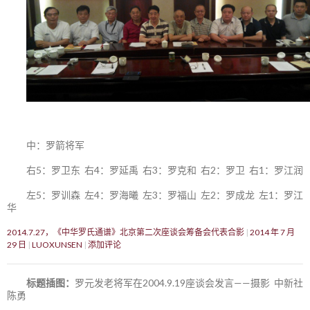
中：罗箭将军
右5：罗卫东 右4：罗延禹 右3：罗克和 右2：罗卫 右1：罗江润
左5：罗训森 左4：罗海曦 左3：罗福山 左2：罗成龙 左1：罗江
华
2014.7.27，《中华罗氏通谱》北京第二次座谈会筹备会代表合影
2014 年 7 月
29 日
LUOXUNSEN
添加评论
标题插图：
罗元发老将军在2004.9.19座谈会发言——摄影 中新社
陈勇