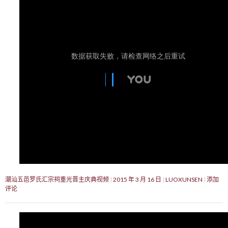
潮汕五邑罗氏汇宗祠重光晋主庆典视频
2015 年 3 月 16 日
LUOXUNSEN
添加
评论