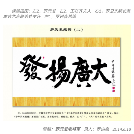
标题插图：左2，罗元发 右2，王在齐夫人 右1，罗卫东院长兼
本会北京联络处主任 左1，罗训森总编
赠稿：
罗元发老将军
录入：罗训森 2014.6.18