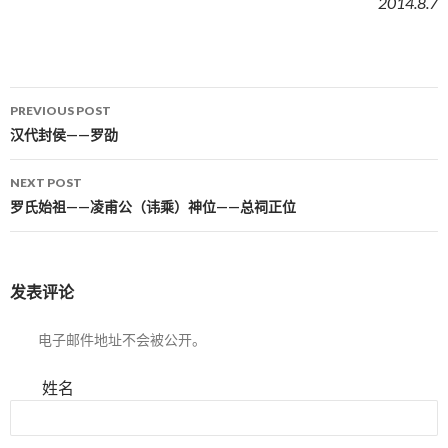
2014.8.7
PREVIOUS POST
Post navigation
汉代封侯——罗劭
NEXT POST
罗氏始祖——凌甫公（讳乘）神位——总祠正位
发表评论
电子邮件地址不会被公开。
姓名