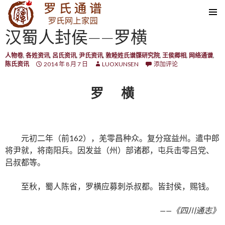
SKIP TO CONTENT
汉蜀人封侯——罗横
人物卷
,
各姓资讯
,
呂氏资讯
,
尹氏资讯
,
敦睦姓氏谱牒研究院
,
王侯卿相
,
网络通谱
,
陈氏资讯
2014 年 8 月 7 日
LUOXUNSEN
添加评论
罗 横
元初二年（前162），羌零昌种众。复分寇益州。遣中郎
将尹就，将南阳兵。因发益（州）部诸郡，屯兵击零吕党、
吕叔都等。
至秋，蜀人陈省，罗横应募刺杀叔都。皆封侯，赐钱。
——《四川通志》