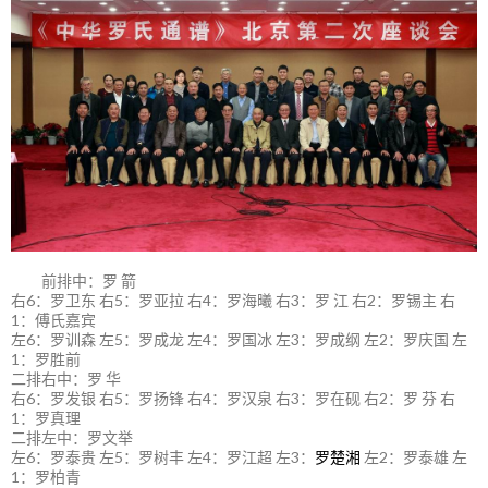
前排中：罗 箭
右6：罗卫东 右5：罗亚拉 右4：罗海曦 右3：罗 江 右2：罗锡主 右
1：傅氏嘉宾
左6：罗训森 左5：罗成龙 左4：罗国冰 左3：罗成纲 左2：罗庆国 左
1：罗胜前
二排右中：罗 华
右6：罗发银 右5：罗扬锋 右4：罗汉泉 右3：罗在砚 右2：罗 芬 右
1：罗真理
二排左中：罗文举
左6：罗泰贵 左5：罗树丰 左4：罗江超 左3：
罗楚湘
左2：罗泰雄 左
1：罗柏青