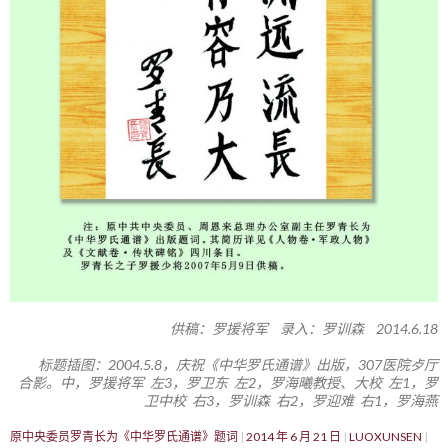
供稿：罗援将军 录入：罗训森 2014.6.18
标题插图：2004.5.8，庆祝《中华罗氏通谱》出版，307医院歺厅
合影。中，罗援将军 左3，罗卫东 左2，罗海曦教授、大校 左1，罗
卫中校 右3，罗训森 右2，罗迎难 右1，罗海燕
原中央委员罗青长为《中华罗氏通谱》题词
2014 年 6 月 21 日
LUOXUNSEN