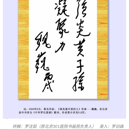
供稿：罗沈茹（原北京301医院书画苑负责人） 录入：罗训森