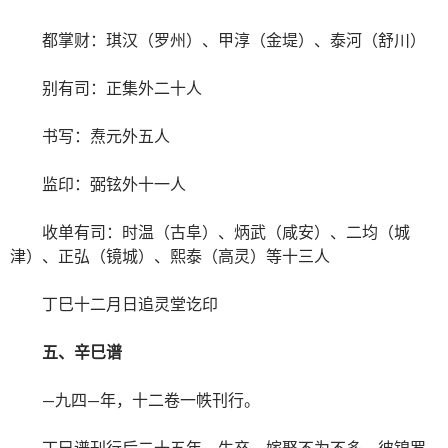
都掌财：琪汉（罗州）、甲淳（金堤）、泰河（舒川）
别有司：正集外二十人
书写：焘元外五人
监印：弼铉外十一人
收单有司：时温（古阜）、炳武（咸安）、二均（城
津）、正弘（镜城）、熙泰（高灵）等十三人
丁巳十二月日追灵堂讫印
五、辛巳谱
—九四—年，十二卷一帙刊行。
丁巳谱刊行后二十五年。生卒、嫁娶不为不多，彼锦罗