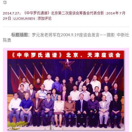
华
2014.7.27，《中华罗氏通谱》北京第二次座谈会筹备会代表合影
2014 年 7 月
29 日
LUOXUNSEN
添加评论
标题插图：
罗元发老将军在2004.9.19座谈会发言——摄影 中新社
陈勇