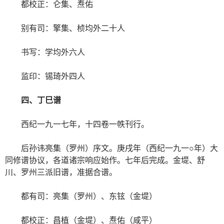
都校正：仑集、焘佑
别有司：擎集、桢均外二十人
书写：学均外六人
监印：锡琦外四人
四、丁巳谱
西纪一九一七年，十四卷一帙刊行。
后孙讳亮集（罗州）序文。庚戌年（西纪一九一○年）大
同修谱协议，各道诸宗响应始作。七年后完成。金堤、舒
川、罗州三派旧谱，准据合谱。
都有司：亮集（罗州）、东铉（金堤）
都校正：昌植（金堤）、焘佑（咸平）