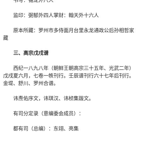
监印：弼郁外四人掌财：翰天外十六人
原本所藏：罗州市多侍面月台里永龙通政公后孙相哲家
藏
三、高宗戊戌谱
西纪一八九八年（朝鲜王朝高宗三十五年、光武二年）
戊戌夏六月，七卷一帙刊行。壬辰谱刊行六十七年后刊行。
金堤、舒川、罗州合谱。
讳焘佑序文，讳琪汉、讳桢集跋文。
有司分定录（意编委会成员）：
都有司（总编）：东翊、亮集