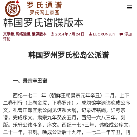
SKIP TO CONTENT
韩国罗氏谱牒版本
文献卷
,
网络通谱
,
谱牒版本
2014 年 7 月 24 日
LUOXUNSEN
添加
评论
韩国罗州罗氏松岛公派谱
一、景宗辛丑谱
西纪一七二—年（朝鲜王朝景宗元年辛丑）二月，上下
二卷刊行（上卷金堤，下卷罗州）。成均馆学谕讳晚成公序
文，礼曹正郎宜素公闻见谱系大纲，记录碑铭碣，详考宗
谱，完成序文。肃宗九年癸亥五月，西纪一六八三年，刻
版。乐轩公讳斗冬，序文。西纪一七○三年，讳晚成公序文，
二十一年，书刻。晚成公逝后十九年，一七二一年辛丑，刊