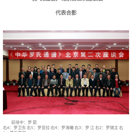
代表合影
前排中：罗 箭
右6：罗卫东 右5：罗亚拉 右4：罗海曦 右3：罗 江 右2：罗锡主 右