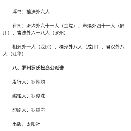
浮书：禧洙外六人
有司：济均外六十一人（金堤）、声焕外四十一人（舒
川）、吉洙外六十八人（罗州）
相源外一人（龙冈）、桂泽外八人（成川）、君汉外八
人（江华）
八、罗州罗氏松岛公派谱
发行人：罗性均
编辑人：罗俊洙
印刷人：罗锺声
出版：太阳社