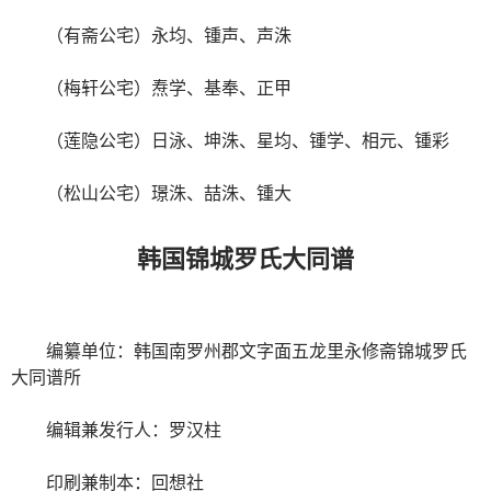
（有斋公宅）永均、锺声、声洙
（梅轩公宅）焘学、基奉、正甲
（莲隐公宅）日泳、坤洙、星均、锺学、相元、锺彩
（松山公宅）璟洙、喆洙、锺大
韩国锦城罗氏大同谱
编纂单位：韩国南罗州郡文字面五龙里永修斋锦城罗氏
大同谱所
编辑兼发行人：罗汉柱
印刷兼制本：回想社