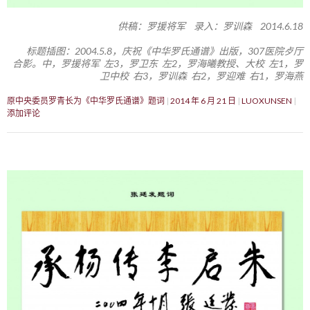
供稿：罗援将军 录入：罗训森 2014.6.18
标题插图：2004.5.8，庆祝《中华罗氏通谱》出版，307医院歺厅
合影。中，罗援将军 左3，罗卫东 左2，罗海曦教授、大校 左1，罗
卫中校 右3，罗训森 右2，罗迎难 右1，罗海燕
原中央委员罗青长为《中华罗氏通谱》题词
2014 年 6 月 21 日
LUOXUNSEN
添加评论