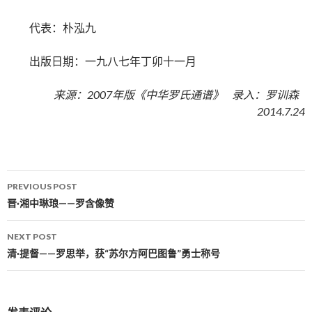
代表：朴泓九
出版日期：一九八七年丁卯十一月
来源：2007年版《中华罗氏通谱》 录入：罗训森
2014.7.24
PREVIOUS POST
Post navigation
晋·湘中琳琅——罗含像赞
NEXT POST
清·提督——罗思举，获“苏尔方阿巴图鲁”勇士称号