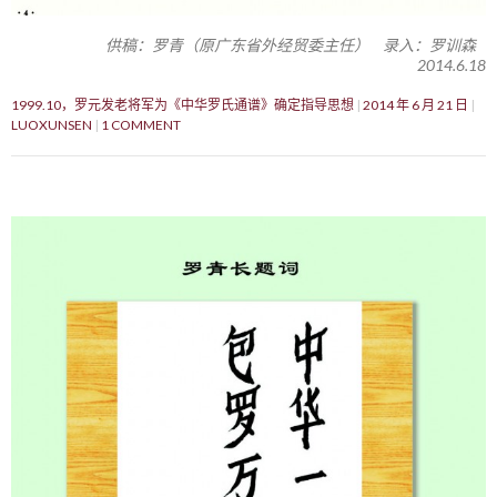
供稿：罗青（原广东省外经贸委主任） 录入：罗训森
2014.6.18
1999.10，罗元发老将军为《中华罗氏通谱》确定指导思想
2014 年 6 月 21 日
LUOXUNSEN
1 COMMENT