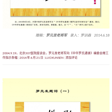
赠稿：
罗元发老将军
录入：罗训森 2014.6.18
2004.9.19，北京307医院座谈会，罗元发老将军向《中华罗氏通谱》编委会赠工
作指示条幅
2014 年 6 月 21 日
LUOXUNSEN
添加评论