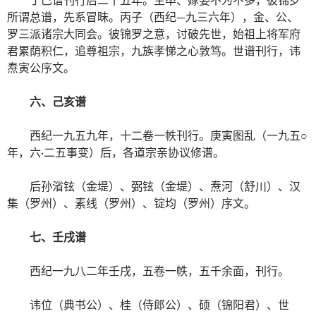
所谓总谱，先系冒昧。丙子（西纪—九三六年），金、公、
罗三派诸宗大同会。彼锦罗之意，讨破先世，始祖上将军府
君累荫积仁，追尊祖宗，九族孝悌之心敦笃。世谱刊行，讳
焘寅公序文。
六、己亥谱
西纪一九五九年，十二卷一帙刊行。庚寅图乱（一九五○
年，六·二五事变）后，各道宗亲协议修谱。
后孙渻铉（金堤）、弼铉（金堤）、焘河（舒川）、汉
集（罗州）、素线（罗州）、锭均（罗州）序文。
七、壬戌谱
西纪一九八二年壬戌，五卷一帙，五千余面，刊行。
讳位（典书公）、桂（侍郎公）、硕（锦阳君）、世