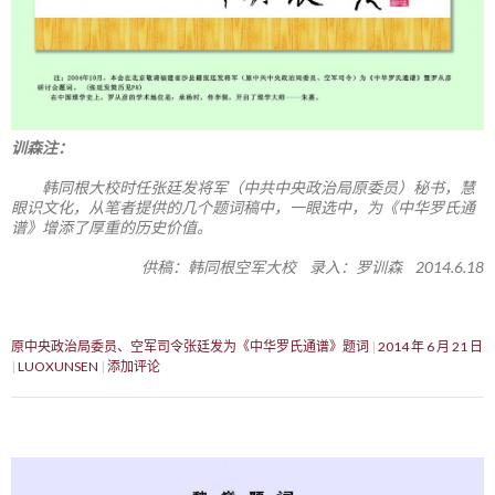
训森注：
韩同根大校时任张廷发将军（中共中央政治局原委员）秘书，慧
眼识文化，从笔者提供的几个题词稿中，一眼选中，为《中华罗氏通
谱》增添了厚重的历史价值。
供稿：韩同根空军大校 录入：罗训森 2014.6.18
原中央政治局委员、空军司令张廷发为《中华罗氏通谱》题词
2014 年 6 月 21 日
LUOXUNSEN
添加评论