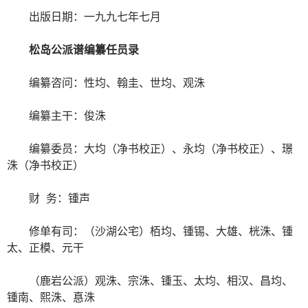
出版日期：一九九七年七月
松岛公派谱编纂任员录
编纂咨问：性均、翰圭、世均、观洙
编纂主干：俊洙
编纂委员：大均（净书校正）、永均（净书校正）、璟
洙（净书校正）
财 务：锺声
修单有司：（沙湖公宅）栢均、锺锡、大雄、桄洙、锺
太、正模、元干
（鹿岩公派）观洙、宗洙、锺玉、太均、相汉、昌均、
锺南、熙洙、惪洙