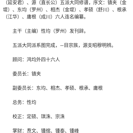
（延安君）、源（直长公）五派大同修谱，序文：镇夹（金
堤）、东均（罗州）、相杰（金堤）、孝硕（舒川）、根承
（江华）、庸根（成川）六人连名编纂。
主干（主编）性均（罗州）发刊辞。
五派大同派系图完成，—目宗族，源支昭穆明辨。
顾问：鸿均外四十六人
委员长：镇夹
副委员长：东均、相杰、孝硕、根承、庸根
总务：性均
校正：定硕、琪洙、宗洙
掌财：焘文、锺绾、锺泰、锺峰