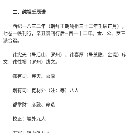
二、纯祖壬辰谱
西纪一八三二年（朝鲜王朝纯祖三十二年壬辰正月），
七卷一帙刊行，辛丑谱刊行后—百一十二年。金、公、罗三
派合谱。
讳宪天（号后山，罗州）、讳喜厚（号芝隐，金堤）序
文，讳性裕（罗州）跋文。
都有司：宪天、喜厚
别有司：宽材外（注：等）八人
都掌财：彦懿、命选
校正：堰外九人
书写：锡龙外八人