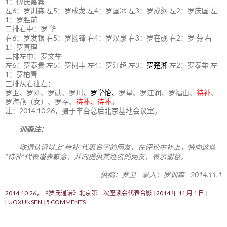
1：傅氏嘉宾
左6：罗训森 左5：罗成龙 左4：罗国冰 左3：罗成纲 左2：罗庆国 左
1：罗胜前
二排右中：罗 华
右6：罗发银 右5：罗扬锋 右4：罗汉泉 右3：罗在砚 右2：罗 芬 右
1：罗真理
二排左中：罗文举
左6：罗泰贵 左5：罗树丰 左4：罗江超 左3：
罗楚湘
左2：罗泰雄 左
1：罗柏青
三排从右往左：
罗卫、罗刚、罗勋、罗川
、
罗学怡、
罗星、罗江润、罗福山、
待补
、
罗海燕（女）、罗奉、
待补、待补。
注：2014.10.26，摄于丰台总后北京基地会议室。
训森注：
敬请认识以上“待补”代表名字的网友，在评论中补上，特向这些
“待补”代表谨表歉意，并向提供其姓名的网友，表示谢意。
供稿：罗卫 录入：罗训森 2014.11.1
2014.10.26，《罗氏通谱》北京第二次座谈会代表合影
2014 年 11 月 1 日
LUOXUNSEN
5 COMMENTS