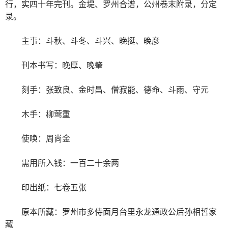
行，实四十年完刊。金堤、罗州合谱，公州卷末附录，分定
录。
主事：斗秋、斗冬、斗兴、晚挺、晚彦
刊本书写：晚厚、晚肇
刻手：张致良、金时昌、僧寂能、德命、斗雨、守元
木手：柳莺重
使唤：周尚金
需用所入钱：一百二十余两
印出纸：七卷五张
原本所藏：罗州市多侍面月台里永龙通政公后孙相哲家
藏