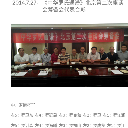
2014.7.27，《中华罗氏通谱》北京第二次座谈
会筹备会代表合影
中：罗箭将军
右5：罗卫东 右4：罗延禹 右3：罗克和 右2：罗卫 右1：罗江润
左5：罗训森 左4：罗海曦 左3：罗福山 左2：罗成龙 左1：罗江