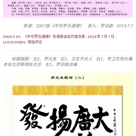
来源：2007版《中华罗氏通谱》 录入：罗训森 2014.7.7
2004.9.19，《中华罗氏通谱》京津座谈会代表合影
2014 年 7 月 7 日
LUOXUNSEN
添加评论
标题插图：左2，罗元发 右2，王在齐夫人 右1，罗卫东院长兼
本会北京联络处主任 左1，罗训森总编