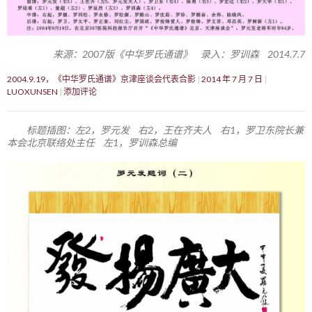
来源：2007版《中华罗氏通谱》 录入：罗训森 2014.7.7
2004.9.19，《中华罗氏通谱》京津座谈会代表合影
2014 年 7 月 7 日
LUOXUNSEN
添加评论
标题插图：左2，罗元发 右2，王在齐夫人 右1，罗卫东院长兼
本会北京联络处主任 左1，罗训森总编