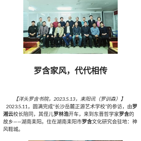
罗含家风，代代相传
【洋头罗含书院，2023.5.13，耒阳讯（罗训森）】
2023.5.11，圆满完成“长沙岳麓正源艺术学校”的参访，由
罗
湘云
校长陪同，其侄儿
罗林浩
开车，来到东晋哲学家
罗含
的
故乡——湖南耒阳。住在湖南耒阳市
罗含
文化研究会驻地：神
风鞋城。