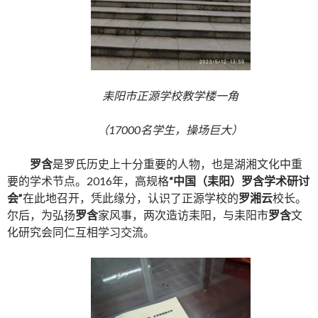
耒阳市正源学校教学楼一角
（17000名学生，操场巨大）
罗含
是罗氏历史上十分重要的人物，也是湖湘文化中重
要的学术节点。2016年，高规格
“中国（耒阳）罗含学术研讨
会”
在此地召开，凭此缘分，认识了正源学校的
罗湘云
校长。
尔后，为弘扬
罗含
家风事，两次造访耒阳，与耒阳市
罗含
文
化研究会同仁互相学习交流。