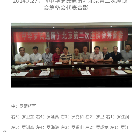
2014.7.27，《中华罗氏通谱》北京第二次座谈
会筹备会代表合影
中：罗箭将军
右5：罗卫东 右4：罗延禹 右3：罗克和 右2：罗卫 右1：罗江润
左5：罗训森 左4：罗海曦 左3：罗福山 左2：罗成龙 左1：罗江