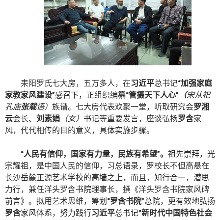
耒阳罗氏七大房，五万多人，在
习近平
总书记
“加强家庭
家教家风建设”
感召下，正组织编纂
“管摄天下人心”
（
宋从祀
孔庙
张载
语）
族谱。七大房代表欢聚一堂，听取研究会
罗湘
云
会长、
刘素娟
（女）
书记等重要发言，座谈弘扬
罗含
家
风，代代相传的目的意义，具体实施步骤。
“人民有信仰，国家有力量，民族有希望”。
祖先崇拜，光
宗耀祖，是中国人民的信仰，习总语录，罗校长不但高悬在
长沙岳麓正源艺术学校的高墙之上，而且，知行合一，潜思
力行，兼任洋头罗含书院理事长，撰《洋头罗含书院家风碑
前言》。拟用艺术思维，筹划
“罗含书院”
总院，更有效地弘扬
罗含
家风体系，努力践行
习近平
总书记
“新时代中国特色社会