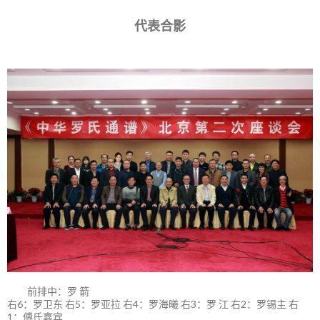
代表合影
前排中：罗 箭
右6：罗卫东 右5：罗亚拉 右4：罗海曦 右3：罗 江 右2：罗锡主 右
1：傅氏嘉宾