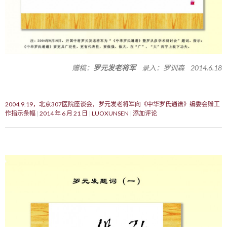
赠稿：
罗元发老将军
录入：罗训森 2014.6.18
2004.9.19，北京307医院座谈会，罗元发老将军向《中华罗氏通谱》编委会赠工
作指示条幅
2014 年 6 月 21 日
LUOXUNSEN
添加评论