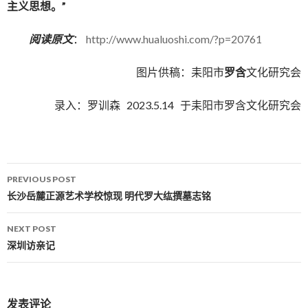
主义思想。”
阅读原文
：
http://www.hualuoshi.com/?p=20761
图片供稿：耒阳市
罗含
文化研究会
录入：罗训森 2023.5.14 于耒阳市罗含文化研究会
PREVIOUS POST
Post navigation
长沙岳麓正源艺术学校惊现 明代罗大纮撰墓志铭
NEXT POST
深圳访亲记
发表评论