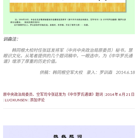
训森注：
韩同根大校时任张廷发将军（中共中央政治局原委员）秘书，慧
眼识文化，从笔者提供的几个题词稿中，一眼选中，为《中华罗氏通
谱》增添了厚重的历史价值。
供稿：韩同根空军大校 录入：罗训森 2014.6.18
原中央政治局委员、空军司令张廷发为《中华罗氏通谱》题词
2014 年 6 月 21 日
LUOXUNSEN
添加评论