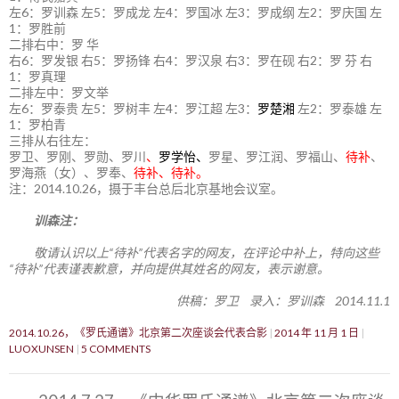
左6：罗训森 左5：罗成龙 左4：罗国冰 左3：罗成纲 左2：罗庆国 左
1：罗胜前
二排右中：罗 华
右6：罗发银 右5：罗扬锋 右4：罗汉泉 右3：罗在砚 右2：罗 芬 右
1：罗真理
二排左中：罗文举
左6：罗泰贵 左5：罗树丰 左4：罗江超 左3：
罗楚湘
左2：罗泰雄 左
1：罗柏青
三排从右往左：
罗卫、罗刚、罗勋、罗川
、
罗学怡、
罗星、罗江润、罗福山、
待补
、
罗海燕（女）、罗奉、
待补、待补。
注：2014.10.26，摄于丰台总后北京基地会议室。
训森注：
敬请认识以上“待补”代表名字的网友，在评论中补上，特向这些
“待补”代表谨表歉意，并向提供其姓名的网友，表示谢意。
供稿：罗卫 录入：罗训森 2014.11.1
2014.10.26，《罗氏通谱》北京第二次座谈会代表合影
2014 年 11 月 1 日
LUOXUNSEN
5 COMMENTS