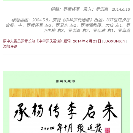
供稿：罗援将军 录入：罗训森 2014.6.18
标题插图：2004.5.8，庆祝《中华罗氏通谱》出版，307医院歺厅
合影。中，罗援将军 左3，罗卫东 左2，罗海曦教授、大校 左1，罗
卫中校 右3，罗训森 右2，罗迎难 右1，罗海燕
原中央委员罗青长为《中华罗氏通谱》题词
2014 年 6 月 21 日
LUOXUNSEN
添加评论