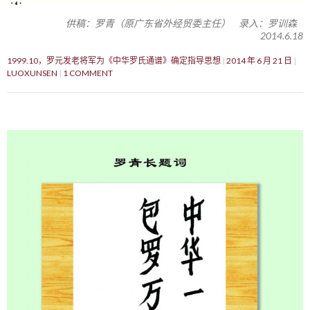
供稿：罗青（原广东省外经贸委主任） 录入：罗训森
2014.6.18
1999.10，罗元发老将军为《中华罗氏通谱》确定指导思想
2014 年 6 月 21 日
LUOXUNSEN
1 COMMENT