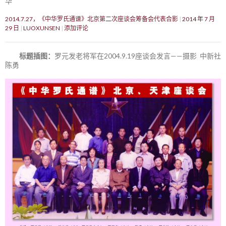
华
2014.7.27，《中华罗氏通谱》北京第二次座谈会筹备会代表合影
2014 年 7 月
29 日
LUOXUNSEN
添加评论
标题插图：
罗元发老将军在2004.9.19座谈会发言——摄影 中新社
陈勇