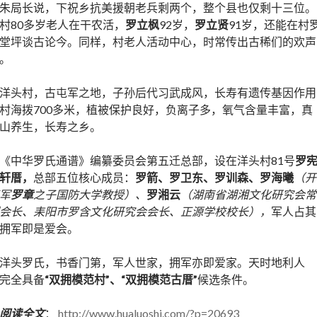
朱局长说，下祝乡抗美援朝老兵剩两个，整个县也仅剩十三位。
村80多岁老人在干农活，
罗立枫
92岁，
罗立贤
91岁，还能在村
堂坪谈古论今。同样，村老人活动中心，时常传出古稀们的欢声
。
洋头村，古屯军之地，子孙后代习武成风，长寿有遗传基因作用
村海拨700多米，植被保护良好，负离子多，氧气含量丰富，真
山养生，长寿之乡。
《中华罗氏通谱》编纂委员会第五迁总部，设在洋头村81号
罗
轩厝，
总部五位核心成员：
罗箭、罗卫东、罗训森、罗海曦
（开
军
罗章
之子国防大学教授）、
罗湘云
（湖南省湖湘文化研究会常
会长、耒阳市罗含文化研究会会长、正源学校校长），
军人占其
拥军即是爱会。
洋头罗氏，书香门第，军人世家，拥军亦即爱家。天时地利人
完全具备
“双拥模范村”、“双拥模范古厝”
候选条件。
阅读全文
：
http://www.hualuoshi.com/?p=20693