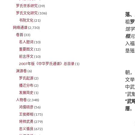
罗氏世系研究
(39)
罗氏文化研究
(106)
落、
书院文化
(21)
祖
罗
网络通谱
(2,730)
馆学
卷首
(33)
桓
元
名人题词
(10)
入福
重要图文
(12)
垦殖
前言序文
(10)
2007年版《中华罗氏通谱》总目录
(1)
渊源卷
(6)
朝，
罗氏起源
(2)
文举
播迁分布
(2)
中武
发展简史
(1)
“武魁
人物卷
(2,348)
“武
鸿儒硕彦
(56)
厝
。
王侯卿相
(175)
将帅武勇
(279)
忠义循良
(672)