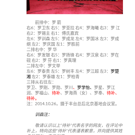
前排中：罗 箭
右6：罗卫东 右5：罗亚拉 右4：罗海曦 右3：罗 江
右2：罗锡主 右1：傅氏嘉宾
左6：罗训森 左5：罗成龙 左4：罗国冰 左3：罗成
纲 左2：罗庆国 左1：罗胜前
二排右中：罗 华
右6：罗发银 右5：罗扬锋 右4：罗汉泉 右3：罗在
砚 右2：罗 芬 右1：罗真理
二排左中：罗文举
左6：罗泰贵 左5：罗树丰 左4：罗江超 左3：
罗楚
湘
左2：罗泰雄 左1：罗柏青
三排从右往左：
罗卫、罗刚、罗勋、罗川
、
罗学怡、
罗星、罗江
润、罗福山、
待补
、罗海燕（女）、罗奉、
待补、
待补。
注：2014.10.26，摄于丰台总后北京基地会议室。
训森注：
敬请认识以上“待补”代表名字的网友，在评论中
补上，特向这些“待补”代表谨表歉意，并向提供其姓