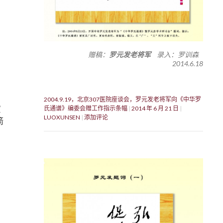
，
赠稿：
罗元发老将军
录入：罗训森
2014.6.18
2004.9.19，北京307医院座谈会，罗元发老将军向《中华罗
演
氏通谱》编委会赠工作指示条幅
2014 年 6 月 21 日
LUOXUNSEN
添加评论
箭