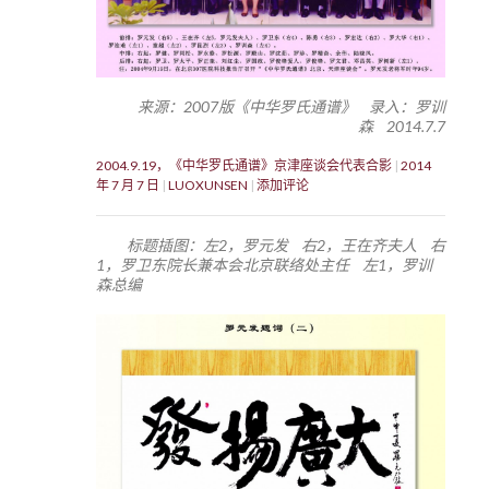
来源：2007版《中华罗氏通谱》 录入：罗训
森 2014.7.7
2004.9.19，《中华罗氏通谱》京津座谈会代表合影
2014
年 7 月 7 日
LUOXUNSEN
添加评论
标题插图：左2，罗元发 右2，王在齐夫人 右
1，罗卫东院长兼本会北京联络处主任 左1，罗训
森总编