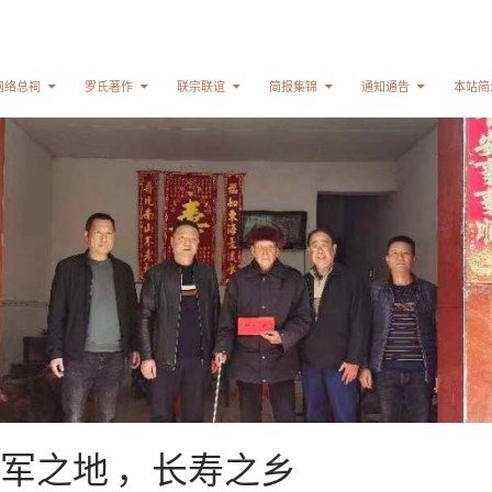
网络总祠
罗氏著作
联宗联谊
简报集锦
通知通告
本站简
军之地 ，长寿之乡