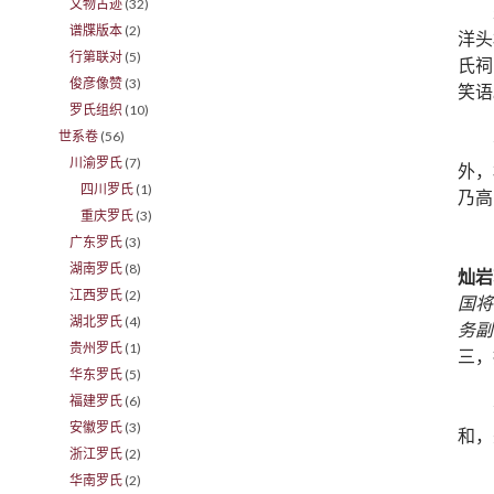
文物古迹
(32)
谱牒版本
(2)
洋头
行第联对
(5)
氏祠
俊彦像赞
(3)
笑语
罗氏组织
(10)
世系卷
(56)
川渝罗氏
(7)
外，
四川罗氏
(1)
乃高
重庆罗氏
(3)
广东罗氏
(3)
湖南罗氏
(8)
灿岩
江西罗氏
(2)
国将
湖北罗氏
(4)
务副
贵州罗氏
(1)
三，
华东罗氏
(5)
福建罗氏
(6)
安徽罗氏
(3)
和，
浙江罗氏
(2)
华南罗氏
(2)