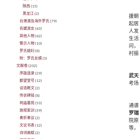
陕西
(15)
黑龙江
(2)
援朝
台港澳及海外罗氏
(79)
起居
名嫒淑女
(63)
人发
其他人物
(62)
生活
警示人物
(10)
问，
罗氏媳妇
(8)
村振
附：罗氏女婿
(3)
文献卷
(202)
序跋选录
(29)
武天
郡望堂号
(12)
考场
诏诰敕文
(2)
传状碑铭
(8)
祠庙墓苑
(53)
通谱
族规家训
(39)
罗瑞
奏折奏议
(2)
院原
文论书表
(12)
等，
诗词曲赋
(2)