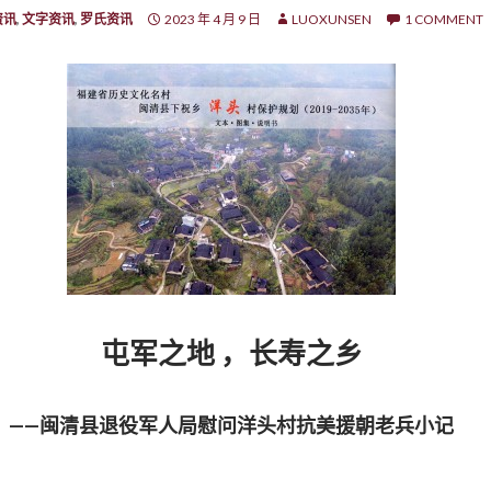
资讯
,
文字资讯
,
罗氏资讯
2023 年 4 月 9 日
LUOXUNSEN
1 COMMENT
屯军之地 ，长寿之乡
——闽清县退役军人局慰问洋头村抗美援朝老兵小记