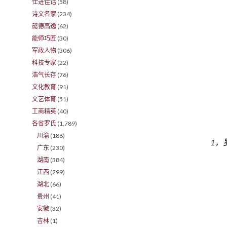
仕进佳话
(58)
诗文名家
(234)
懿德高逸
(62)
能师巧匠
(30)
军政人物
(306)
科技专家
(22)
浩气长存
(76)
文化教育
(91)
文艺体育
(51)
工商精英
(40)
各省罗氏
(1,789)
川渝
(188)
1，
广东
(230)
湖南
(384)
江西
(299)
湖北
(66)
贵州
(41)
安徽
(32)
吉林
(1)