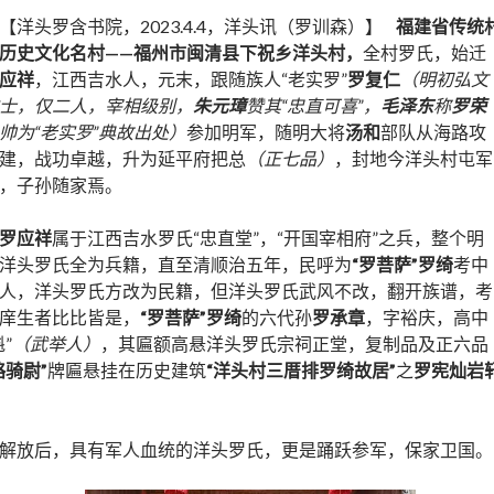
【洋头罗含书院，2023.4.4，洋头讯（罗训森）】
福建省传统
历史文化名村——福州市闽清县下祝乡洋头村，
全村罗氏，始迁
应祥
，江西吉水人，元末，跟随族人“老实罗”
罗复仁
（明初弘文
士，仅二人，宰相级别，
朱元璋
赞其“忠直可喜”，
毛泽东
称
罗荣
帅为“老实罗”典故出处）
参加明军，随明大将
汤和
部队从海路攻
建，战功卓越，升为延平府把总
（正七品）
，封地今洋头村屯军
，子孙随家焉。
罗应祥
属于江西吉水罗氏“忠直堂”，“开国宰相府”之兵，整个明
洋头罗氏全为兵籍，直至清顺治五年，民呼为
“罗菩萨”罗绮
考中
人，洋头罗氏方改为民籍，但洋头罗氏武风不改，翻开族谱，考
庠生者比比皆是，
“罗菩萨”罗绮
的六代孙
罗承章
，字裕庆，高中
”
（武举人）
，其匾额高悬洋头罗氏宗祠正堂，复制品及正六品
略骑尉”
牌匾悬挂在历史建筑
“洋头村三厝排罗绮故居”
之
罗宪灿岩
解放后，具有军人血统的洋头罗氏，更是踊跃参军，保家卫国。