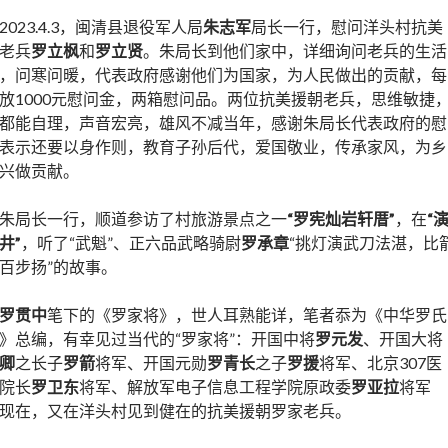
2023.4.3，闽清县退役军人局
朱志军
局长一行，慰问洋头村抗美
老兵
罗立枫
和
罗立贤
。朱局长到他们家中，详细询问老兵的生活
，问寒问暖，代表政府感谢他们为国家，为人民做出的贡献，每
放1000元慰问金，两箱慰问品。两位抗美援朝老兵，思维敏捷
都能自理，声音宏亮，雄风不减当年，感谢朱局长代表政府的慰
表示还要以身作则，教育子孙后代，爱国敬业，传承家风，为乡
兴做贡献。
朱局长一行，顺道参访了村旅游景点之一
“罗宪灿岩轩厝”
，在
“
井”
，听了“武魁”、正六品武略骑尉
罗承章
“挑灯演武刀法湛，比
百步扬”的故事。
罗贯中
笔下的《罗家将》，世人耳熟能详，笔者忝为《中华罗氏
》总编，有幸见过当代的“罗家将”：开国中将
罗元发
、开国大将
卿
之长子
罗箭
将军、开国元勋
罗青长
之子
罗援
将军、北京307医
院长
罗卫东
将军、解放军电子信息工程学院原政委
罗亚拉
将军
现在，又在洋头村见到健在的抗美援朝罗家老兵。