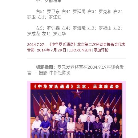
中：罗箭将军
右5：罗卫东 右4：罗延禹 右3：罗克和 右2：
罗卫 右1：罗江润
左5：罗训森 左4：罗海曦 左3：罗福山 左2：
罗成龙 左1：罗江华
2014.7.27，《中华罗氏通谱》北京第二次座谈会筹备会代表
合影
2014 年 7 月 29 日
LUOXUNSEN
添加评论
标题插图：
罗元发老将军在2004.9.19座谈会发
言——摄影 中新社陈勇