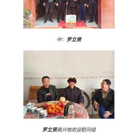
中：
罗立贤
罗立贤
高兴地欢迎慰问组