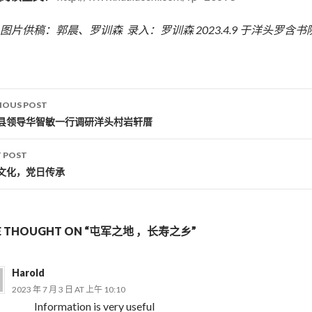
图片供稿：郭晨、罗训森 录入：罗训森 2023.4.9 于洋头罗含书
IOUS POST
st navigation
县领导华智敏一行调研洋头村岩轩厝
 POST
文化，党日传承
E THOUGHT ON “屯军之地 ，长寿之乡”
Harold
2023 年 7 月 3 日 AT 上午 10:10
Information is very useful