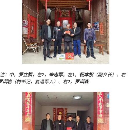
注：中，
罗立枫
，左2，
朱志军
，左1，
祝本权
（副乡长）、右
罗训岩
（村书记，复退军人）、右2，
罗训森