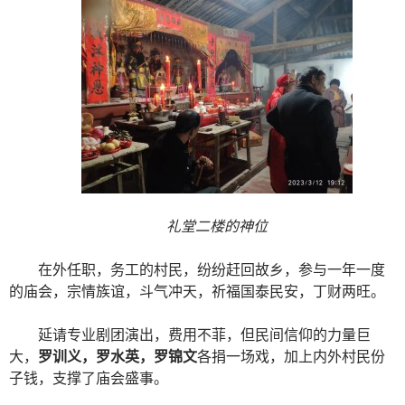
礼堂二楼的神位
在外任职，务工的村民，纷纷赶回故乡，参与一年一度
的庙会，宗情族谊，斗气冲天，祈福国泰民安，丁财两旺。
延请专业剧团演出，费用不菲，但民间信仰的力量巨
大，
罗训义，罗水英，罗锦文
各捐一场戏，加上内外村民份
子钱，支撑了庙会盛事。