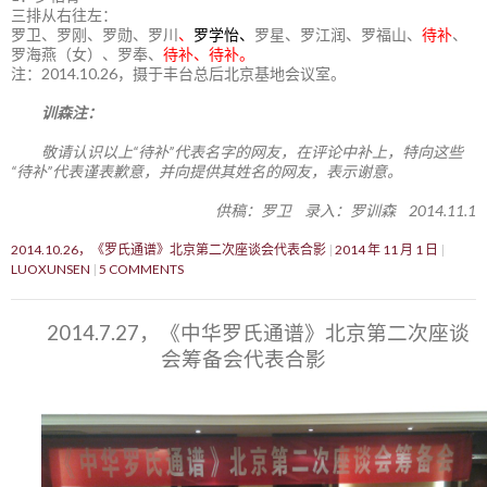
三排从右往左：
罗卫、罗刚、罗勋、罗川
、
罗学怡、
罗星、罗江润、罗福山、
待补
、
罗海燕（女）、罗奉、
待补、待补。
注：2014.10.26，摄于丰台总后北京基地会议室。
训森注：
敬请认识以上“待补”代表名字的网友，在评论中补上，特向这些
“待补”代表谨表歉意，并向提供其姓名的网友，表示谢意。
供稿：罗卫 录入：罗训森 2014.11.1
2014.10.26，《罗氏通谱》北京第二次座谈会代表合影
2014 年 11 月 1 日
LUOXUNSEN
5 COMMENTS
2014.7.27，《中华罗氏通谱》北京第二次座谈
会筹备会代表合影