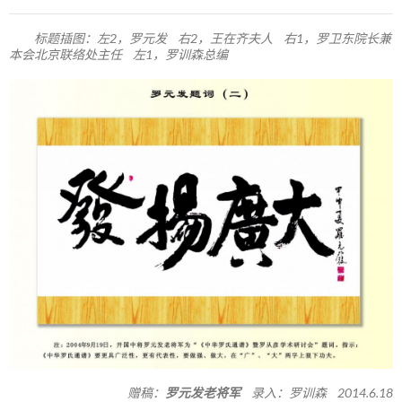
标题插图：左2，罗元发 右2，王在齐夫人 右1，罗卫东院长兼
本会北京联络处主任 左1，罗训森总编
赠稿：
罗元发老将军
录入：罗训森 2014.6.18