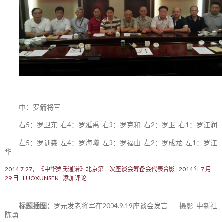
中：罗箭将军
右5：罗卫东 右4：罗延禹 右3：罗克和 右2：罗卫 右1：罗江润
左5：罗训森 左4：罗海曦 左3：罗福山 左2：罗成龙 左1：罗江
华
2014.7.27，《中华罗氏通谱》北京第二次座谈会筹备会代表合影
2014 年 7 月
29 日
LUOXUNSEN
添加评论
标题插图：
罗元发老将军在2004.9.19座谈会发言——摄影 中新社
陈勇