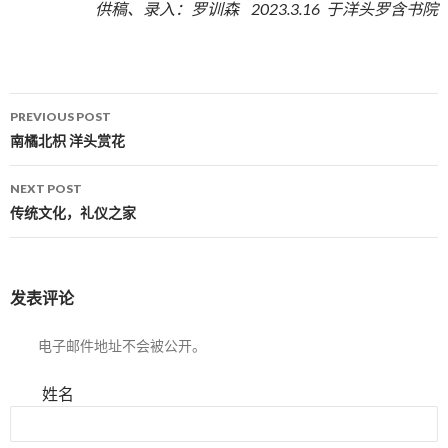
供稿、录入：罗训森 2023.3.16 于洋头罗含书院
PREVIOUS POST
Post navigation
南橘北枳 洋头赏花
NEXT POST
传统文化，礼仪之家
发表评论
电子邮件地址不会被公开。
姓名