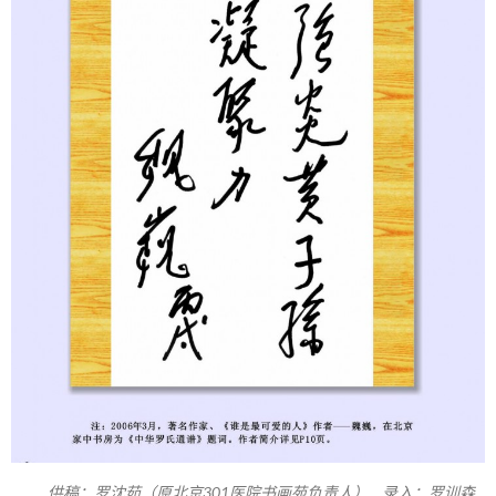
供稿：罗沈茹（原北京301医院书画苑负责人） 录入：罗训森