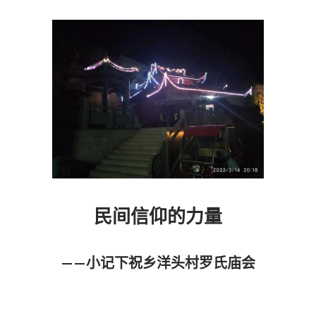
民间信仰的力量
——小记下祝乡洋头村罗氏庙会