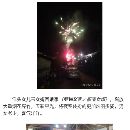
洋头女儿带女婿回娘家
（
罗训义
家之福清女婿）
，燃放
大量烟花爆竹，五彩星光，将夜空装扮的更加㶷丽多姿，男
女老少，喜气洋洋。