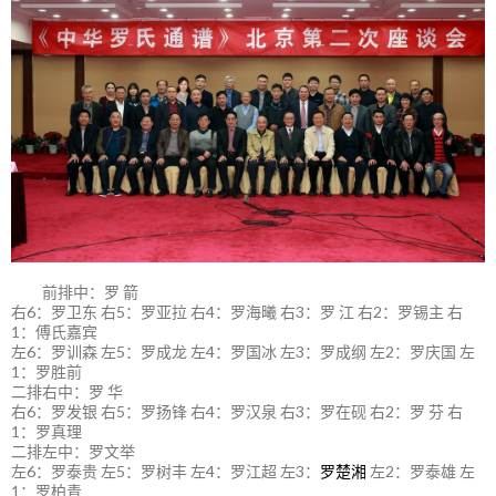
前排中：罗 箭
右6：罗卫东 右5：罗亚拉 右4：罗海曦 右3：罗 江 右2：罗锡主 右
1：傅氏嘉宾
左6：罗训森 左5：罗成龙 左4：罗国冰 左3：罗成纲 左2：罗庆国 左
1：罗胜前
二排右中：罗 华
右6：罗发银 右5：罗扬锋 右4：罗汉泉 右3：罗在砚 右2：罗 芬 右
1：罗真理
二排左中：罗文举
左6：罗泰贵 左5：罗树丰 左4：罗江超 左3：
罗楚湘
左2：罗泰雄 左
1：罗柏青