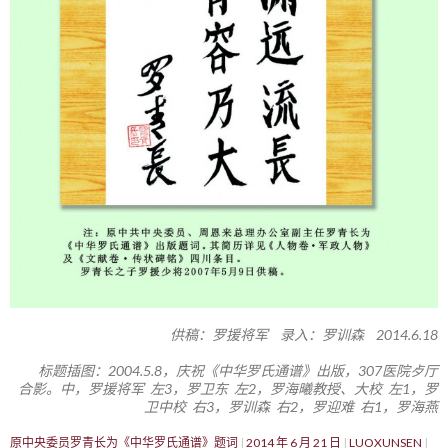
供稿：罗援将军 录入：罗训森 2014.6.18
标题插图：2004.5.8，庆祝《中华罗氏通谱》出版，307医院歺厅
合影。中，罗援将军 左3，罗卫东 左2，罗海曦教授、大校 左1，罗
卫中校 右3，罗训森 右2，罗迎难 右1，罗海燕
原中央委员罗青长为《中华罗氏通谱》题词
2014 年 6 月 21 日
LUOXUNSEN