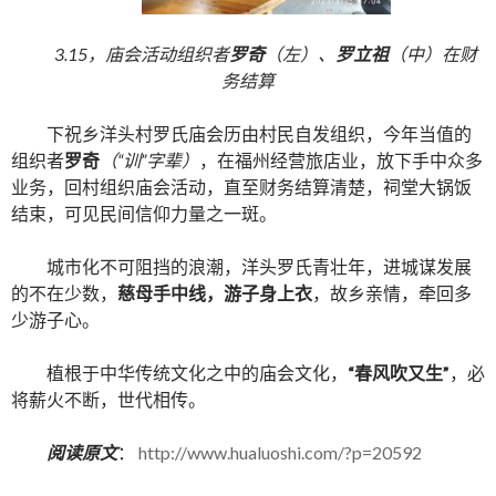
3.15，庙会活动组织者
罗奇
（左）、
罗立祖
（中）在财
务结算
下祝乡洋头村罗氏庙会历由村民自发组织，今年当值的
组织者
罗奇
（“训”字辈）
，在福州经营旅店业，放下手中众多
业务，回村组织庙会活动，直至财务结算清楚，祠堂大锅饭
结束，可见民间信仰力量之一斑。
城市化不可阻挡的浪潮，洋头罗氏青壮年，进城谋发展
的不在少数，
慈母手中线，游子身上衣
，故乡亲情，牵回多
少游子心。
植根于中华传统文化之中的庙会文化，
“春风吹又生”
，必
将薪火不断，世代相传。
阅读原文
：
http://www.hualuoshi.com/?p=20592