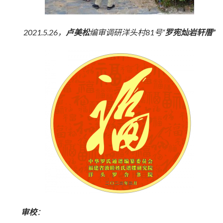
2021.5.26，
卢美松
编审调研洋头村81号“
罗宪灿岩轩厝”
审校
：