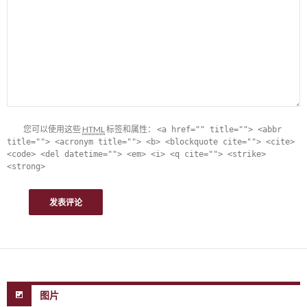
您可以使用这些
HTML
标签和属性：
<a href="" title=""> <abbr
title=""> <acronym title=""> <b> <blockquote cite=""> <cite>
<code> <del datetime=""> <em> <i> <q cite=""> <strike>
<strong>
图片