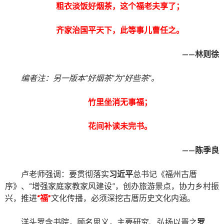
粗衣淡饭好烟茶，这个福老夫享了；
齐家治国平天下，此等事儿曹任之。
——林则徐
编者注：另一版本“好烟茶”为“好些茶”。
竹里坐消无事福；
花间补读未完书。
——陈季良
卢老师强调：要贯彻落实
习近平
总书记《福州古厝
序》、“增强家庭家教家风建设”，创办旅游景点，协力乡村振
兴，推进
“福”
文化传播，必须深挖古厝历史文化内涵。
洋头罗含书院，顾名思义，主要研究、弘扬以晋之
罗