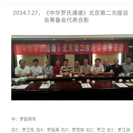
2014.7.27，《中华罗氏通谱》北京第二次座谈
会筹备会代表合影
中：罗箭将军
右5：罗卫东 右4：罗延禹 右3：罗克和 右2：罗卫 右1：罗江润