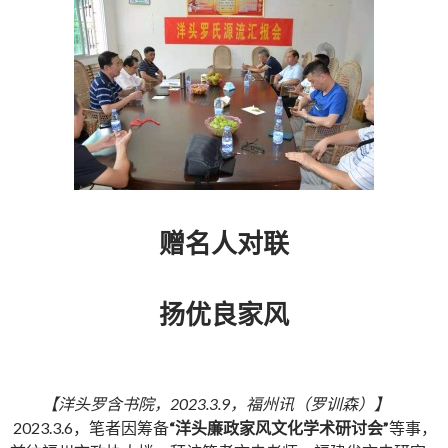
赠名人对联
扬优良家风
【洋头罗含书院，2023.3.9，福州讯（罗训森）】
2023.3.6，笔者因筹备
“洋头廉政家风文化学术研讨会”
等事，