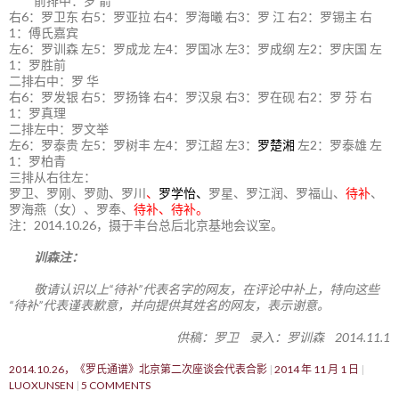
前排中：罗 箭
右6：罗卫东 右5：罗亚拉 右4：罗海曦 右3：罗 江 右2：罗锡主 右
1：傅氏嘉宾
左6：罗训森 左5：罗成龙 左4：罗国冰 左3：罗成纲 左2：罗庆国 左
1：罗胜前
二排右中：罗 华
右6：罗发银 右5：罗扬锋 右4：罗汉泉 右3：罗在砚 右2：罗 芬 右
1：罗真理
二排左中：罗文举
左6：罗泰贵 左5：罗树丰 左4：罗江超 左3：
罗楚湘
左2：罗泰雄 左
1：罗柏青
三排从右往左：
罗卫、罗刚、罗勋、罗川
、
罗学怡、
罗星、罗江润、罗福山、
待补
、
罗海燕（女）、罗奉、
待补、待补。
注：2014.10.26，摄于丰台总后北京基地会议室。
训森注：
敬请认识以上“待补”代表名字的网友，在评论中补上，特向这些
“待补”代表谨表歉意，并向提供其姓名的网友，表示谢意。
供稿：罗卫 录入：罗训森 2014.11.1
2014.10.26，《罗氏通谱》北京第二次座谈会代表合影
2014 年 11 月 1 日
LUOXUNSEN
5 COMMENTS