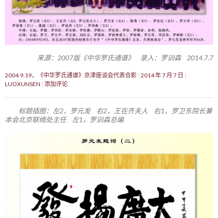
来源：2007版《中华罗氏通谱》 录入：罗训森 2014.7.7
2004.9.19，《中华罗氏通谱》京津座谈会代表合影
2014 年 7 月 7 日
LUOXUNSEN
添加评论
标题插图：左2，罗元发 右2，王在齐夫人 右1，罗卫东院长兼
本会北京联络处主任 左1，罗训森总编