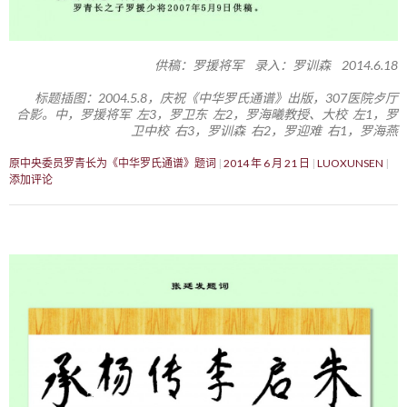
供稿：罗援将军 录入：罗训森 2014.6.18
标题插图：2004.5.8，庆祝《中华罗氏通谱》出版，307医院歺厅
合影。中，罗援将军 左3，罗卫东 左2，罗海曦教授、大校 左1，罗
卫中校 右3，罗训森 右2，罗迎难 右1，罗海燕
原中央委员罗青长为《中华罗氏通谱》题词
2014 年 6 月 21 日
LUOXUNSEN
添加评论