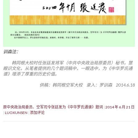
训森注：
韩同根大校时任张廷发将军（中共中央政治局原委员）秘书，慧
眼识文化，从笔者提供的几个题词稿中，一眼选中，为《中华罗氏通
谱》增添了厚重的历史价值。
供稿：韩同根空军大校 录入：罗训森 2014.6.18
原中央政治局委员、空军司令张廷发为《中华罗氏通谱》题词
2014 年 6 月 21 日
LUOXUNSEN
添加评论