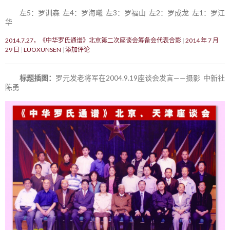
左5：罗训森 左4：罗海曦 左3：罗福山 左2：罗成龙 左1：罗江
华
2014.7.27，《中华罗氏通谱》北京第二次座谈会筹备会代表合影
2014 年 7 月
29 日
LUOXUNSEN
添加评论
标题插图：
罗元发老将军在2004.9.19座谈会发言——摄影 中新社
陈勇