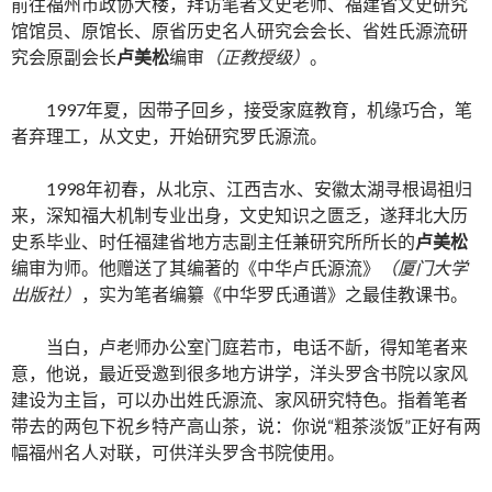
前往福州市政协大楼，拜访笔者文史老师、福建省文史研究
馆馆员、原馆长、原省历史名人研究会会长、省姓氏源流研
究会原副会长
卢美松
编审
（正教授级）
。
1997年夏，因带子回乡，接受家庭教育，机缘巧合，笔
者弃理工，从文史，开始研究罗氏源流。
1998年初春，从北京、江西吉水、安徽太湖寻根谒祖归
来，深知福大机制专业出身，文史知识之匮乏，遂拜北大历
史系毕业、时任福建省地方志副主任兼研究所所长的
卢美松
编审为师。他赠送了其编著的《中华卢氏源流》
（厦门大学
出版社）
，实为笔者编纂《中华罗氏通谱》之最佳教课书。
当白，卢老师办公室门庭若市，电话不龂，得知笔者来
意，他说，最近受邀到很多地方讲学，洋头罗含书院以家风
建设为主旨，可以办出姓氏源流、家风研究特色。指着笔者
带去的两包下祝乡特产高山茶，说：你说“粗茶淡饭”正好有两
幅福州名人对联，可供洋头罗含书院使用。