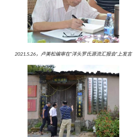
2021.5.26，卢美松编审在“洋头罗氏源流汇报会”上发言