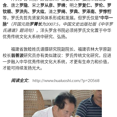
含
、唐之
罗隐
、宋之
罗从彦、罗绋
；明之
罗复仁、罗伦、罗
钦顺、罗洪先、罗大纮
，清之
罗绮、罗典、罗泽南、罗惇㤚
等，罗氏先哲先贤家风体系形成和发展。但罗氏仅是
“中华一
脉”
（开国元勋
罗菁长
为2007.5，中国文史出版社版《中华罗
氏通谱》题词句）
，洋头罗含书院必须将罗氏文化置于中华
优秀传统文化大系统中研究、弘扬。
福建省敦睦姓氏谱牒研究院副院长、福建农林大学原副
校长
翁善波
研究员亦有类似建议：罗氏传统文化研究，应进
一步融入中华优秀传统文化大系统，才更有生命力和价值，
才能可持续发扬光大。
阅读全文
：
http://www.hualuoshi.com/?p=20568