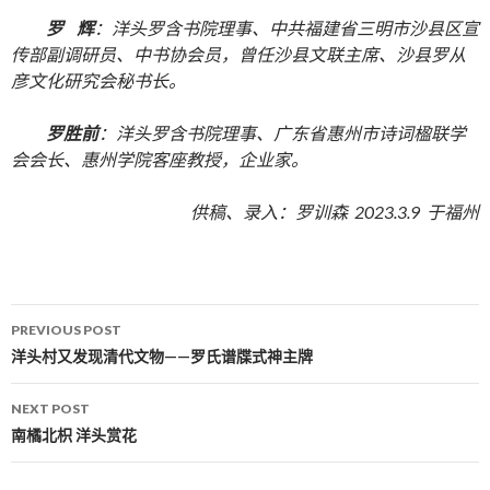
罗 辉
：洋头罗含书院理事、中共福建省三明市沙县区宣
传部副调研员、中书协会员，曾任沙县文联主席、沙县罗从
彦文化研究会秘书长。
罗胜前
：洋头罗含书院理事、广东省惠州市诗词楹联学
会会长、惠州学院客座教授，企业家。
供稿、录入：罗训森 2023.3.9 于福州
PREVIOUS POST
Post navigation
洋头村又发现清代文物——罗氏谱牒式神主牌
NEXT POST
南橘北枳 洋头赏花