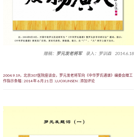
赠稿：
罗元发老将军
录入：罗训森 2014.6.18
2004.9.19，北京307医院座谈会，罗元发老将军向《中华罗氏通谱》编委会赠工
作指示条幅
2014 年 6 月 21 日
LUOXUNSEN
添加评论