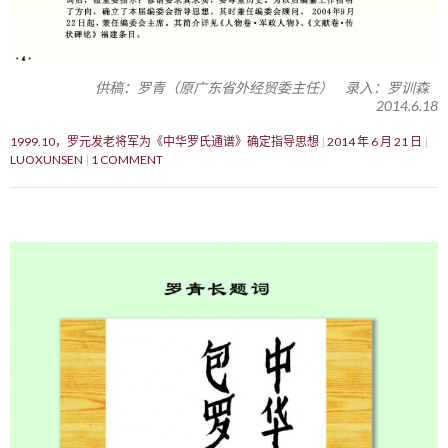
供稿：罗青（原广东省外经贸委主任） 录入：罗训森
2014.6.18
1999.10，罗元发老将军为《中华罗氏通谱》确定指导思想
2014 年 6 月 21 日
LUOXUNSEN
1 COMMENT