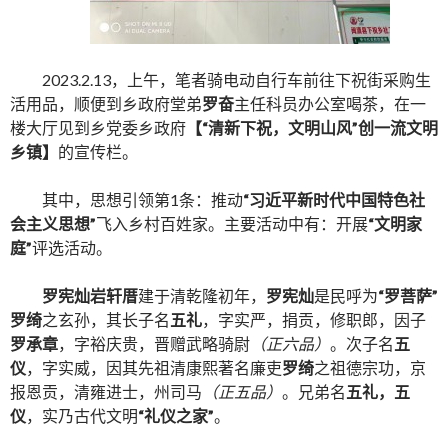
2023.2.13，上午，笔者骑电动自行车前往下祝街采购生
活用品，顺便到乡政府堂弟
罗奋
主任科员办公室喝茶，在一
楼大厅见到乡党委乡政府
【
“清新下祝，文明山风”创一流文明
乡镇
】
的宣传栏。
其中，思想引领第1条：推动
“习近平新时代中国特色社
会主义思想”
飞入乡村百姓家。主要活动中有：开展
“文明家
庭”
评选活动。
罗宪灿岩轩厝
建于清乾隆初年，
罗宪灿
是民呼为
“罗菩萨”
罗绮
之玄孙，其长子名
五礼
，字实严，捐贡，修职郎，因子
罗承章
，字裕庆贵，晋赠武略骑尉
（正六品）
。次子名
五
仪
，字实威，因其先祖清康熙著名廉吏
罗绮
之祖德宗功，京
报恩贡，清雍进士，州司马
（正五品）
。兄弟名
五礼，五
仪
，实乃古代文明
“礼仪之家”
。