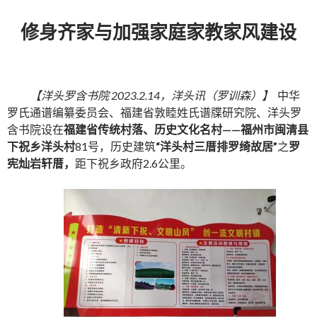
修身齐家与加强家庭家教家风建设
【洋头罗含书院 2023.2.14，洋头讯（罗训森）】
中华
罗氏通谱编纂委员会、福建省敦睦姓氏谱牒研究院、洋头罗
含书院设在
福建省传统村落、历史文化名村——福州市闽清县
下祝乡洋头村
81号，历史建筑
“
洋头村三厝排
罗绮
故居”
之
罗
宪灿岩轩厝
，
距下祝乡政府2.6公里。