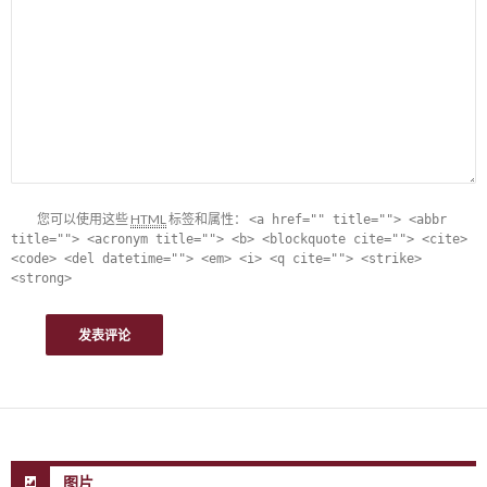
您可以使用这些
HTML
标签和属性：
<a href="" title=""> <abbr
title=""> <acronym title=""> <b> <blockquote cite=""> <cite>
<code> <del datetime=""> <em> <i> <q cite=""> <strike>
<strong>
图片