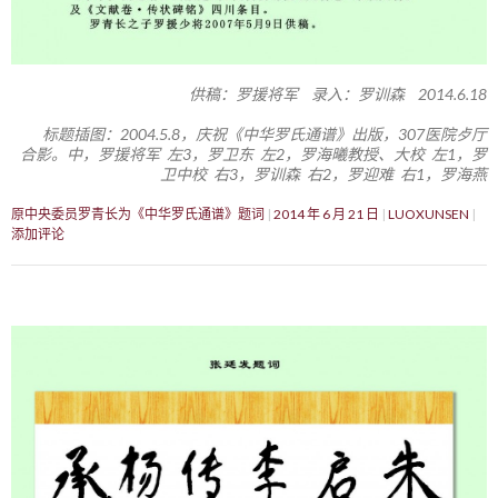
供稿：罗援将军 录入：罗训森 2014.6.18
标题插图：2004.5.8，庆祝《中华罗氏通谱》出版，307医院歺厅
合影。中，罗援将军 左3，罗卫东 左2，罗海曦教授、大校 左1，罗
卫中校 右3，罗训森 右2，罗迎难 右1，罗海燕
原中央委员罗青长为《中华罗氏通谱》题词
2014 年 6 月 21 日
LUOXUNSEN
添加评论