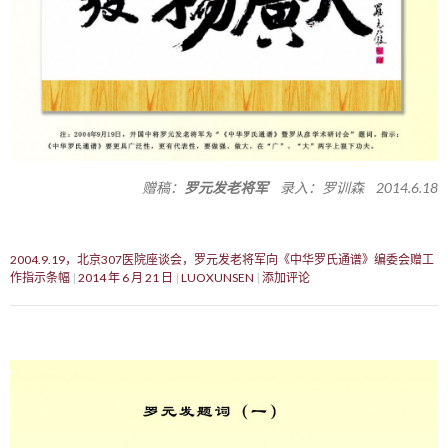
赠稿：
罗元发老将军
录入：罗训森 2014.6.18
2004.9.19，北京307医院座谈会，罗元发老将军向《中华罗氏通谱》编委会赠工
作指示条幅
2014 年 6 月 21 日
LUOXUNSEN
添加评论