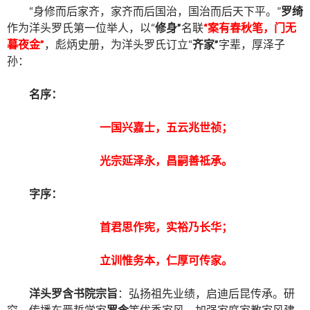
“身修而后家齐，家齐而后国治，国治而后天下平。”
罗绮
作为洋头罗氏第一位举人，以“
修身”
名联
“案有春秋笔，门无
暮夜金”
，彪炳史册，为洋头罗氏订立“
齐家”
字辈，厚泽子
孙：
名序：
一国兴嘉士，五云兆世祯；
光宗延泽永，昌嗣善祗承。
字序：
首君思作宪，实裕乃长华；
立训惟务本，仁厚可传家。
洋头罗含书院宗旨
：弘扬祖先业绩，启迪后昆传承。研
究、传播东晋哲学家
罗含
等优秀家风，加强家庭家教家风建