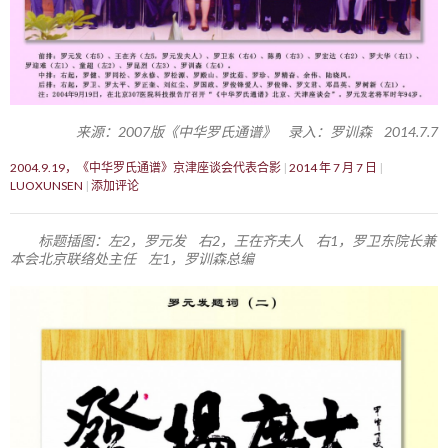
来源：2007版《中华罗氏通谱》 录入：罗训森 2014.7.7
2004.9.19，《中华罗氏通谱》京津座谈会代表合影
2014 年 7 月 7 日
LUOXUNSEN
添加评论
标题插图：左2，罗元发 右2，王在齐夫人 右1，罗卫东院长兼
本会北京联络处主任 左1，罗训森总编