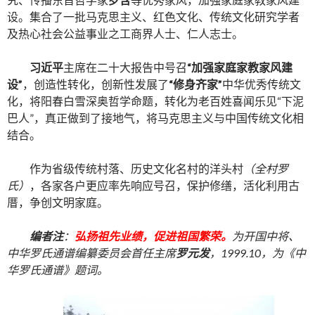
设。集合了一批马克思主义、红色文化、传统文化研究学者
及热心社会公益事业之工商界人士、仁人志士。
习近平
主席在二十大报告中号召
“加强家庭家教家风建
设”
，创造性转化，创新性发展了
“修身齐家”
中华优秀传统文
化，将阳春白雪深奥哲学命题，转化为老百姓喜闻乐见“下泥
巴人”，真正做到了接地气，将马克思主义与中国传统文化相
结合。
作为省级传统村落、历史文化名村的洋头村
（全村罗
氏）
，各家各户更应率先响应号召，保护修缮，活化利用古
厝，争创文明家庭。
编者注
：
弘扬祖先业绩，促进祖国繁荣。
为开国中将、
中华罗氏通谱编纂委员会首任主席
罗元发
，1999.10，为《中
华罗氏通谱》题词。