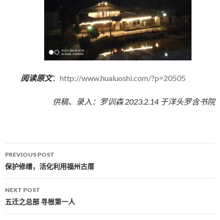
阅读原文
：
http://www.hualuoshi.com/?p=20505
供稿、录入：罗训森 2023.2.14 于洋头罗含书院
PREVIOUS POST
Post navigation
保护修缮，活化利用福州古厝
NEXT POST
五迁之总部 寻根第一人