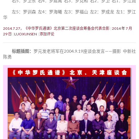
右5：罗卫东 右4：罗延禹 右3：罗克和 右2：罗卫 右1：罗江润
左5：罗训森 左4：罗海曦 左3：罗福山 左2：罗成龙 左1：罗江
华
2014.7.27，《中华罗氏通谱》北京第二次座谈会筹备会代表合影
2014 年 7 月
29 日
LUOXUNSEN
添加评论
标题插图：
罗元发老将军在2004.9.19座谈会发言——摄影 中新社
陈勇