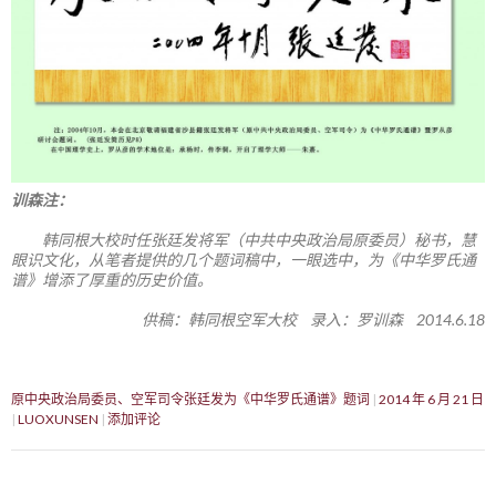
训森注：
韩同根大校时任张廷发将军（中共中央政治局原委员）秘书，慧
眼识文化，从笔者提供的几个题词稿中，一眼选中，为《中华罗氏通
谱》增添了厚重的历史价值。
供稿：韩同根空军大校 录入：罗训森 2014.6.18
原中央政治局委员、空军司令张廷发为《中华罗氏通谱》题词
2014 年 6 月 21 日
LUOXUNSEN
添加评论