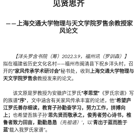
见贤思齐
——
上海交通大学物理与天文学院罗售余
教授
家
风论文
【洋头罗含书院（筹）2022.3.9，福州讯（罗训森）】
拟在福建省历史文化名村——福州市闽清县下祝乡洋头村，召
开的
“家风传承学术研讨会”
秘书处，收到
上海交通大学物理与
天文学院罗售余
教授发来的论文。
该文原是罗教授为安徽庐江罗氏
“孝思堂”
《罗氏宗谱》写
的族谱
“序”
，文中涵含有关家风传承丰富的论述，他“
希望庐
江罗氏善存细读，教育子孙勤奋学习，努力工作，拼搏向
上；
也希望吾族子孙‘
思先贤而敬承之，俊秀者劳心诗书，椎
鲁者致力田亩，勤勤恳恳
（先祖语）’
，以‘
青出于蓝而胜于
蓝’
载入我罗氏家谱”。