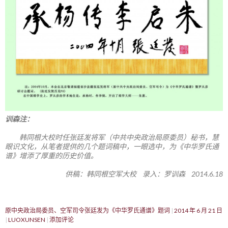
训森注：
韩同根大校时任张廷发将军（中共中央政治局原委员）秘书，慧
眼识文化，从笔者提供的几个题词稿中，一眼选中，为《中华罗氏通
谱》增添了厚重的历史价值。
供稿：韩同根空军大校 录入：罗训森 2014.6.18
原中央政治局委员、空军司令张廷发为《中华罗氏通谱》题词
2014 年 6 月 21 日
LUOXUNSEN
添加评论