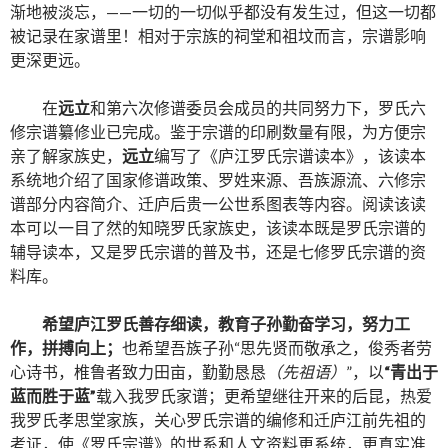
渐地被淡忘，——一切的一切似乎都没有发生过，但这一切都
被记录在家谱里！相对于宗族的祠堂和祖坟而言，宗谱影响
更深更远。
在
远立
和第六次修谱委员会成员的共同努力下，罗氏六
修宗谱纂修业已完成。鉴于宗谱的印刷数量有限，为方便宗
亲了解家族史，
远立
编写了《庐江罗氏宗谱读本》，该读本
系统地介绍了国家修谱政策、罗姓来源、吾族源流、六修宗
谱部分内容简介、迁庐后贵一公世系图表等内容。阅读该读
本可以一目了然的知晓罗氏家族史，该读本既是罗氏宗谱的
辅导读本，又是罗氏宗谱的普及书，还是七修罗氏宗谱的资
料库。
希望庐江罗氏善存细读，教育子孙勤奋学习，努力工
作，拼搏向上；
也希望吾族子孙“思先贤而敬承之，俊秀者劳
心诗书，椎鲁者致力田亩，勤勤恳恳
（先祖语）
”，以
“青出于
蓝而胜于蓝”
载入我罗氏家谱；更希望继往开来的后昆，热爱
我罗氏孝思堂家族，关心罗氏宗谱的编修和迁庐江前先祖的
考证，使《罗氏宗谱》的世系和人文资料更系统，更真实准