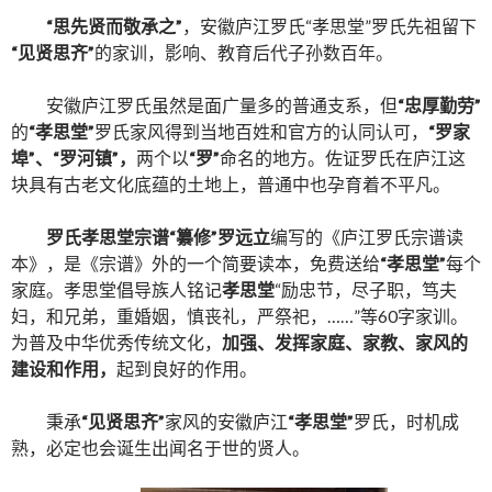
“思先贤而敬承之”
，安徽庐江罗氏“孝思堂”罗氏先祖留下
“见贤思齐”
的家训，影响、教育后代子孙数百年。
安徽庐江罗氏虽然是面广量多的普通支系，但
“忠厚勤劳”
的
“孝思堂”
罗氏家风得到当地百姓和官方的认同认可，
“罗家
埠”、“罗河镇”，
两个以
“罗”
命名的地方。佐证罗氏在庐江这
块具有古老文化底蕴的土地上，普通中也孕育着不平凡。
罗氏孝思堂宗谱“纂修”罗远立
编写的《庐江罗氏宗谱读
本》，是《宗谱》外的一个简要读本，免费送给
“
孝思堂
”
每个
家庭。孝思堂倡导族人铭记
孝思堂
“励忠节，尽子职，笃夫
妇，和兄弟，重婚姻，慎丧礼，严祭祀，……”等60字家训。
为普及中华优秀传统文化，
加强、发挥家庭、家教、家风的
建设和作用，
起到良好的作用。
秉承
“见贤思齐”
家风的安徽庐江
“孝思堂”
罗氏，时机成
熟，必定也会诞生出闻名于世的贤人。