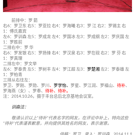
前排中：罗 箭
右6：罗卫东 右5：罗亚拉 右4：罗海曦 右3：罗 江 右2：罗锡主 右
1：傅氏嘉宾
左6：罗训森 左5：罗成龙 左4：罗国冰 左3：罗成纲 左2：罗庆国 左
1：罗胜前
二排右中：罗 华
右6：罗发银 右5：罗扬锋 右4：罗汉泉 右3：罗在砚 右2：罗 芬 右
1：罗真理
二排左中：罗文举
左6：罗泰贵 左5：罗树丰 左4：罗江超 左3：
罗楚湘
左2：罗泰雄 左
1：罗柏青
三排从右往左：
罗卫、罗刚、罗勋、罗川
、
罗学怡、
罗星、罗江润、罗福山、
待补
、
罗海燕（女）、罗奉、
待补、待补。
注：2014.10.26，摄于丰台总后北京基地会议室。
训森注：
敬请认识以上“待补”代表名字的网友，在评论中补上，特向这些
“待补”代表谨表歉意，并向提供其姓名的网友，表示谢意。
供稿：罗卫 录入：罗训森 2014.11.1