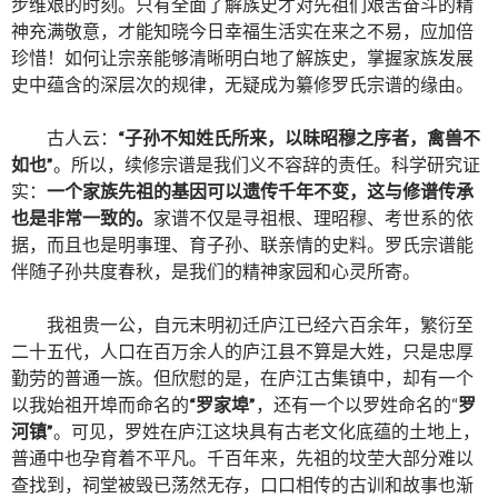
步维艰的时刻。只有全面了解族史才对先祖们艰苦奋斗的精
神充满敬意，才能知晓今日幸福生活实在来之不易，应加倍
珍惜！如何让宗亲能够清晰明白地了解族史，掌握家族发展
史中蕴含的深层次的规律，无疑成为纂修罗氏宗谱的缘由。
古人云：
“子孙不知姓氏所来，以昧昭穆之序者，禽兽不
如也”
。所以，续修宗谱是我们义不容辞的责任。科学研究证
实：
一个家族先祖的基因可以遗传千年不变，这与修谱传承
也是非常一致的。
家谱不仅是寻祖根、理昭穆、考世系的依
据，而且也是明事理、育子孙、联亲情的史料。罗氏宗谱能
伴随子孙共度春秋，是我们的精神家园和心灵所寄。
我祖贵一公，自元末明初迁庐江已经六百余年，繁衍至
二十五代，人口在百万余人的庐江县不算是大姓，只是忠厚
勤劳的普通一族。但欣慰的是，在庐江古集镇中，却有一个
以我始祖开埠而命名的
“罗家埠”
，还有一个以罗姓命名的“
罗
河镇”
。可见，罗姓在庐江这块具有古老文化底蕴的土地上，
普通中也孕育着不平凡。千百年来，先祖的坟茔大部分难以
查找到，祠堂被毁已荡然无存，口口相传的古训和故事也渐