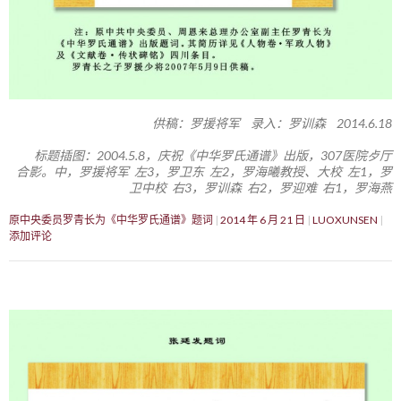
供稿：罗援将军 录入：罗训森 2014.6.18
标题插图：2004.5.8，庆祝《中华罗氏通谱》出版，307医院歺厅
合影。中，罗援将军 左3，罗卫东 左2，罗海曦教授、大校 左1，罗
卫中校 右3，罗训森 右2，罗迎难 右1，罗海燕
原中央委员罗青长为《中华罗氏通谱》题词
2014 年 6 月 21 日
LUOXUNSEN
添加评论