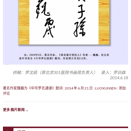
供稿：罗沈茹（原北京301医院书画苑负责人） 录入：罗训森
2014.6.18
著名作家魏巍为《中华罗氏通谱》题词
2014 年 6 月 21 日
LUOXUNSEN
添加
评论
更多 图片新闻
→