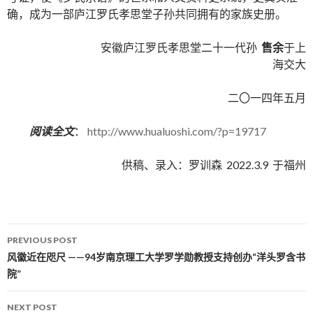
确，成为一部庐江罗氏孝思堂子孙共同拥有的家族史册。
安徽庐江罗氏孝思堂二十一代孙
售余
于上
海交大
二〇一四年五月
阅读全文
：
http://www.hualuoshi.com/?p=19717
供稿、录入：罗训森 2022.3.9 于福州
PREVIOUS POST
Post navigation
风徽近在咫尺 ——94岁南京理工大学罗学勋教授支持创办“洋头罗含书
院”
NEXT POST