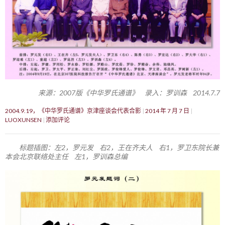
来源：2007版《中华罗氏通谱》 录入：罗训森 2014.7.7
2004.9.19，《中华罗氏通谱》京津座谈会代表合影
2014 年 7 月 7 日
LUOXUNSEN
添加评论
标题插图：左2，罗元发 右2，王在齐夫人 右1，罗卫东院长兼
本会北京联络处主任 左1，罗训森总编