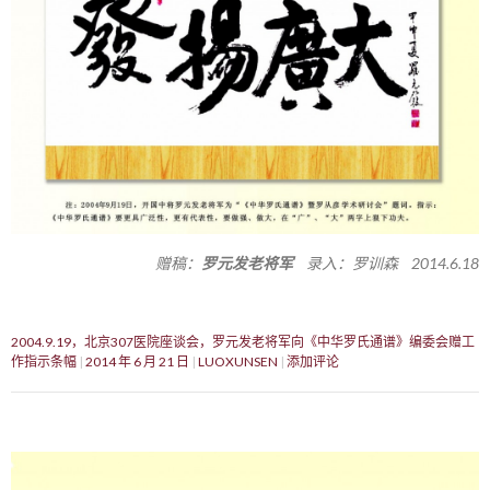
赠稿：
罗元发老将军
录入：罗训森 2014.6.18
2004.9.19，北京307医院座谈会，罗元发老将军向《中华罗氏通谱》编委会赠工
作指示条幅
2014 年 6 月 21 日
LUOXUNSEN
添加评论