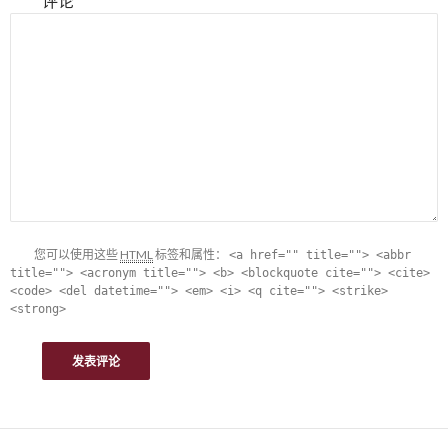
评论
您可以使用这些
HTML
标签和属性：
<a href="" title=""> <abbr
title=""> <acronym title=""> <b> <blockquote cite=""> <cite>
<code> <del datetime=""> <em> <i> <q cite=""> <strike>
<strong>