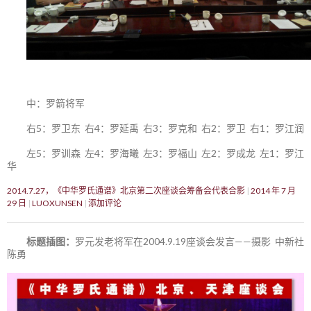
中：罗箭将军
右5：罗卫东 右4：罗延禹 右3：罗克和 右2：罗卫 右1：罗江润
左5：罗训森 左4：罗海曦 左3：罗福山 左2：罗成龙 左1：罗江
华
2014.7.27，《中华罗氏通谱》北京第二次座谈会筹备会代表合影
2014 年 7 月
29 日
LUOXUNSEN
添加评论
标题插图：
罗元发老将军在2004.9.19座谈会发言——摄影 中新社
陈勇