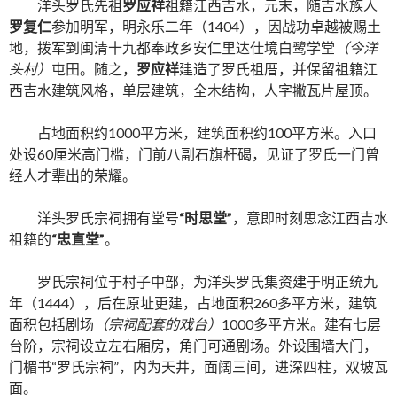
洋头罗氏先祖
罗应祥
祖籍江西吉水，元末，随吉水族人
罗复仁
参加明军，明永乐二年（1404），因战功卓越被赐土
地，拨军到闽清十九都奉政乡安仁里达仕境白鹭学堂
（今洋
头村）
屯田。随之，
罗应祥
建造了罗氏祖厝，并保留祖籍江
西吉水建筑风格，单层建筑，全木结构，人字撇瓦片屋顶。
占地面积约1000平方米，建筑面积约100平方米。入口
处设60厘米高门槛，门前八副石旗杆碣，见证了罗氏一门曾
经人才辈出的荣耀。
洋头罗氏宗祠拥有堂号
“时思堂”
，意即时刻思念江西吉水
祖籍的
“忠直堂”
。
罗氏宗祠位于村子中部，为洋头罗氏集资建于明正统九
年（1444），后在原址更建，占地面积260多平方米，建筑
面积包括剧场
（宗祠配套的戏台）
1000多平方米。建有七层
台阶，宗祠设立左右厢房，角门可通剧场。外设围墙大门，
门楣书“罗氏宗祠”，内为天井，面阔三间，进深四柱，双坡瓦
面。