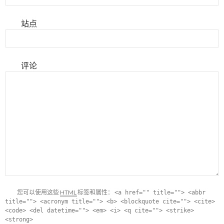
站点
评论
您可以使用这些
HTML
标签和属性：
<a href="" title=""> <abbr
title=""> <acronym title=""> <b> <blockquote cite=""> <cite>
<code> <del datetime=""> <em> <i> <q cite=""> <strike>
<strong>