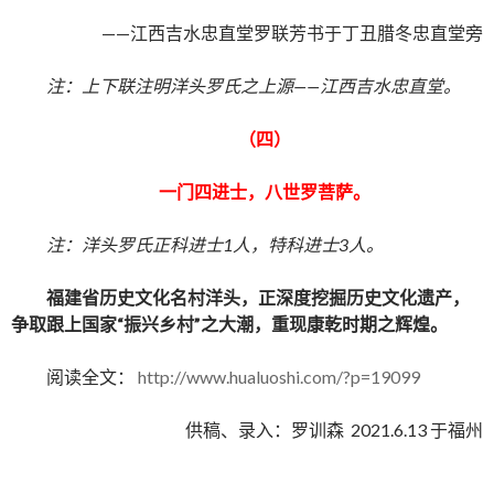
——江西吉水忠直堂罗联芳书于丁丑腊冬忠直堂旁
注：上下联注明洋头罗氏之上源——江西吉水忠直堂。
（四）
一门四进士，八世罗菩萨。
注：洋头罗氏正科进士
1人，特科进士3人。
福建省历史文化名村洋头，正深度挖掘历史文化遗产，
争取跟上国家“振兴乡村”之大潮，重现康乾时期之辉煌。
阅读全文：
http://www.hualuoshi.com/?p=19099
供稿、录入：罗训森 2021.6.13 于福州