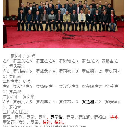
前排中：罗 箭
右6：罗卫东 右5：罗亚拉 右4：罗海曦 右3：罗 江 右2：罗锡主 右
1：傅氏嘉宾
左6：罗训森 左5：罗成龙 左4：罗国冰 左3：罗成纲 左2：罗庆国 左
1：罗胜前
二排右中：罗 华
右6：罗发银 右5：罗扬锋 右4：罗汉泉 右3：罗在砚 右2：罗 芬 右
1：罗真理
二排左中：罗文举
左6：罗泰贵 左5：罗树丰 左4：罗江超 左3：
罗楚湘
左2：罗泰雄 左
1：罗柏青
三排从右往左：
罗卫、罗刚、罗勋、罗川
、
罗学怡、
罗星、罗江润、罗福山、
待补
、
罗海燕（女）、罗奉、
待补、待补。