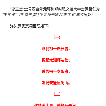
“忠直堂”堂号源自
朱元璋
称呼时弘文馆大学士
罗复仁
为
“老实罗”
（毛泽东称呼罗荣桓元帅为“老实罗”典故出处）。
洋头罗氏宗祠楹联如下：
（一）
念我祖一派长流，
振起太湖辉达仕；
羡吾宗千支永盛，
发扬安徽显闽山。
（二）
政绩著太湖，德教开先河，