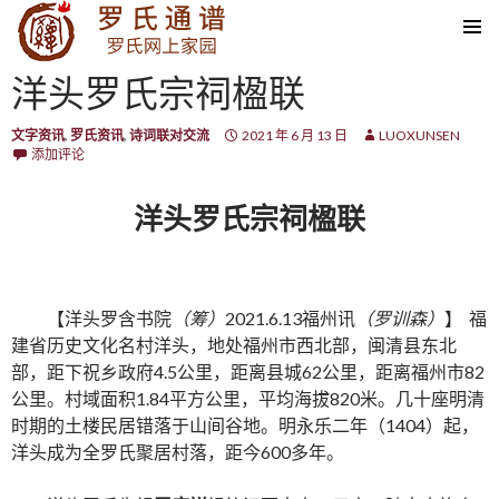
SKIP TO CONTENT
洋头罗氏宗祠楹联
文字资讯
,
罗氏资讯
,
诗词联对交流
2021 年 6 月 13 日
LUOXUNSEN
添加评论
洋头罗氏宗祠楹联
【洋头罗含书院
（筹）
2021.6.13福州讯
（罗训森）
】 福
建省历史文化名村洋头，地处福州市西北部，闽清县东北
部，距下祝乡政府4.5公里，距离县城62公里，距离福州市82
公里。村域面积1.84平方公里，平均海拔820米。几十座明清
时期的土楼民居错落于山间谷地。明永乐二年（1404）起，
洋头成为全罗氏聚居村落，距今600多年。