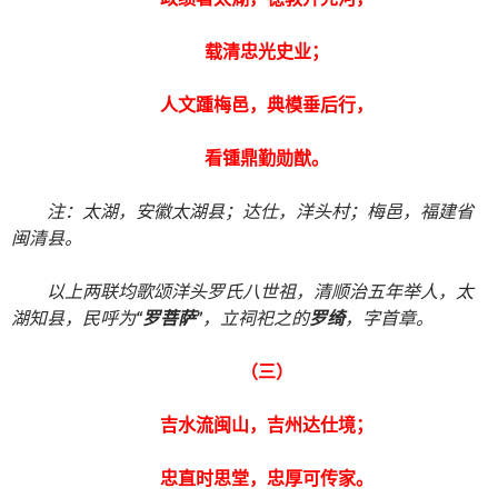
载清忠光史业；
人文踵梅邑，典模垂后行，
看锺鼎勤勋猷。
注：
太
湖，安徽太湖县；达仕
，
洋头村；梅邑，福建省
闽清县。
以上两联均歌颂洋头罗氏八世祖，清顺治五年举人，太
湖知县，民呼为
“罗菩萨”
，立祠祀之的
罗绮
，字首章。
（三）
吉水流闽山，吉州达仕境；
忠直时思堂，忠厚可传家。