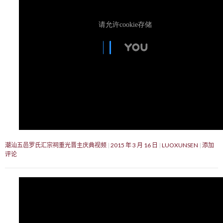
潮汕五邑罗氏汇宗祠重光晋主庆典视频
2015 年 3 月 16 日
LUOXUNSEN
添加
评论