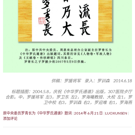
供稿：罗援将军 录入：罗训森 2014.6.18
标题插图：2004.5.8，庆祝《中华罗氏通谱》出版，307医院歺厅
合影。中，罗援将军 左3，罗卫东 左2，罗海曦教授、大校 左1，罗
卫中校 右3，罗训森 右2，罗迎难 右1，罗海燕
原中央委员罗青长为《中华罗氏通谱》题词
2014 年 6 月 21 日
LUOXUNSEN
添加评论