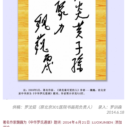
供稿：罗沈茹（原北京301医院书画苑负责人） 录入：罗训森
2014.6.18
著名作家魏巍为《中华罗氏通谱》题词
2014 年 6 月 21 日
LUOXUNSEN
添加