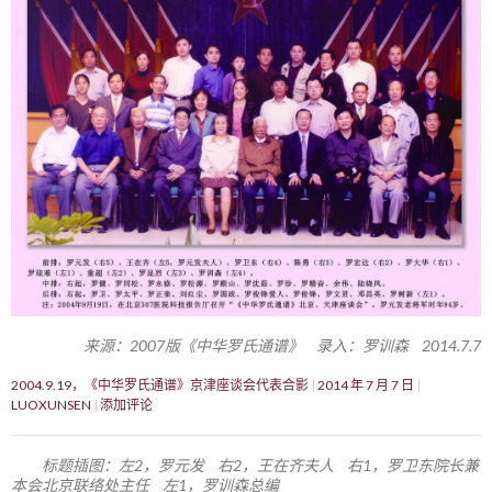
来源：2007版《中华罗氏通谱》 录入：罗训森 2014.7.7
2004.9.19，《中华罗氏通谱》京津座谈会代表合影
2014 年 7 月 7 日
LUOXUNSEN
添加评论
标题插图：左2，罗元发 右2，王在齐夫人 右1，罗卫东院长兼
本会北京联络处主任 左1，罗训森总编