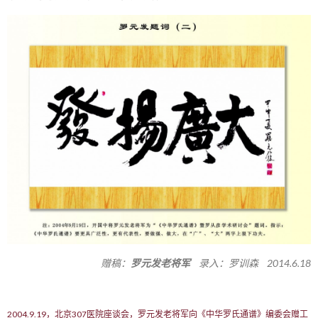
赠稿：
罗元发老将军
录入：罗训森 2014.6.18
2004.9.19，北京307医院座谈会，罗元发老将军向《中华罗氏通谱》编委会赠工