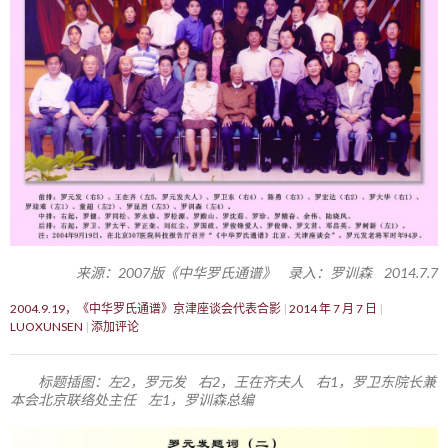
来源：2007版《中华罗氏通谱》 录入：罗训森 2014.7.7
2004.9.19，《中华罗氏通谱》京津座谈会代表合影
2014 年 7 月 7 日
LUOXUNSEN
添加评论
标题插图：左2，罗元发 右2，王在齐夫人 右1，罗卫东院长兼
本会北京联络处主任 左1，罗训森总编