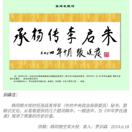
训森注：
韩同根大校时任张廷发将军（中共中央政治局原委员）秘书，慧
眼识文化，从笔者提供的几个题词稿中，一眼选中，为《中华罗氏通
谱》增添了厚重的历史价值。
供稿：韩同根空军大校 录入：罗训森 2014.6.18