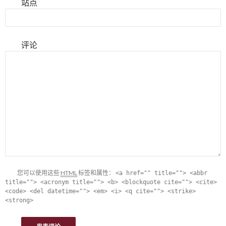
站点
评论
您可以使用这些
HTML
标签和属性：
<a href="" title=""> <abbr
title=""> <acronym title=""> <b> <blockquote cite=""> <cite>
<code> <del datetime=""> <em> <i> <q cite=""> <strike>
<strong>