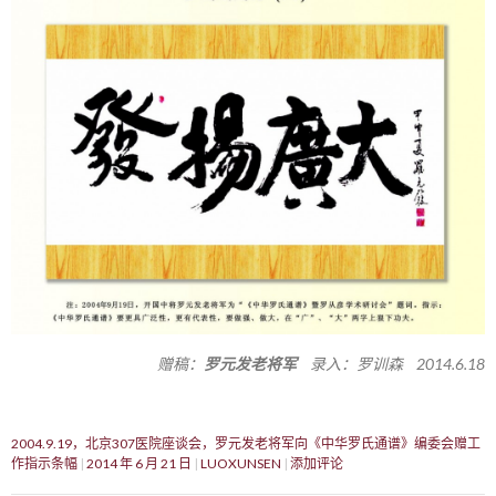
赠稿：
罗元发老将军
录入：罗训森 2014.6.18
2004.9.19，北京307医院座谈会，罗元发老将军向《中华罗氏通谱》编委会赠工
作指示条幅
2014 年 6 月 21 日
LUOXUNSEN
添加评论