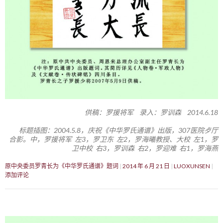
供稿：罗援将军 录入：罗训森 2014.6.18
标题插图：2004.5.8，庆祝《中华罗氏通谱》出版，307医院歺厅
合影。中，罗援将军 左3，罗卫东 左2，罗海曦教授、大校 左1，罗
卫中校 右3，罗训森 右2，罗迎难 右1，罗海燕
原中央委员罗青长为《中华罗氏通谱》题词
2014 年 6 月 21 日
LUOXUNSEN
添加评论