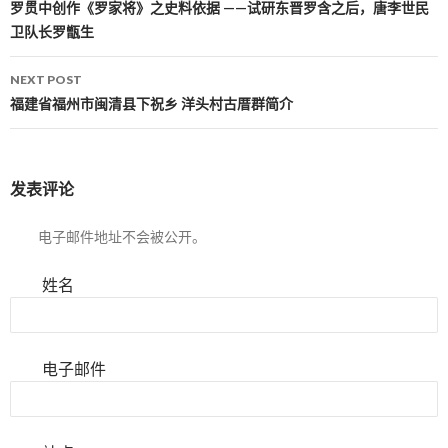
Post navigation
罗贯中创作《罗家将》之史料依据 ——试研东晋罗含之后，唐李世民
卫队长罗甑生
NEXT POST
福建省福州市闽清县下祝乡 洋头村古厝群简介
发表评论
电子邮件地址不会被公开。
姓名
电子邮件