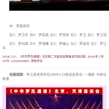
中：罗箭将军
右5：罗卫东 右4：罗延禹 右3：罗克和 右2：罗卫 右1：罗江润
左5：罗训森 左4：罗海曦 左3：罗福山 左2：罗成龙 左1：罗江
华
2014.7.27，《中华罗氏通谱》北京第二次座谈会筹备会代表合影
2014 年 7 月
29 日
LUOXUNSEN
添加评论
标题插图：
罗元发老将军在2004.9.19座谈会发言——摄影 中新社
陈勇