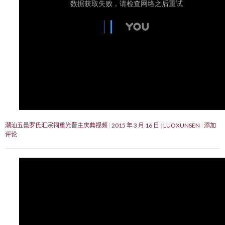
潮汕五邑罗氏汇宗祠重光晋主庆典视频
2015 年 3 月 16 日
LUOXUNSEN
添加
评论