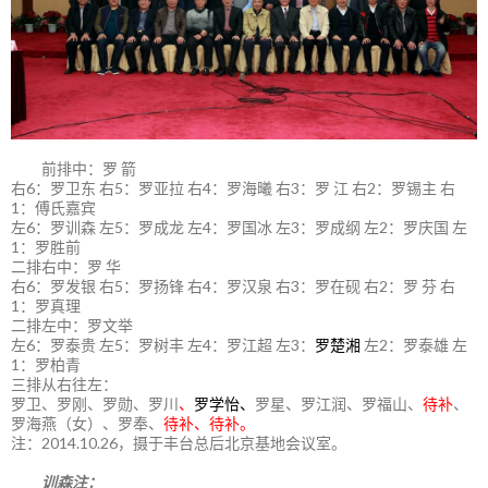
前排中：罗 箭
右6：罗卫东 右5：罗亚拉 右4：罗海曦 右3：罗 江 右2：罗锡主 右
1：傅氏嘉宾
左6：罗训森 左5：罗成龙 左4：罗国冰 左3：罗成纲 左2：罗庆国 左
1：罗胜前
二排右中：罗 华
右6：罗发银 右5：罗扬锋 右4：罗汉泉 右3：罗在砚 右2：罗 芬 右
1：罗真理
二排左中：罗文举
左6：罗泰贵 左5：罗树丰 左4：罗江超 左3：
罗楚湘
左2：罗泰雄 左
1：罗柏青
三排从右往左：
罗卫、罗刚、罗勋、罗川
、
罗学怡、
罗星、罗江润、罗福山、
待补
、
罗海燕（女）、罗奉、
待补、待补。
注：2014.10.26，摄于丰台总后北京基地会议室。
训森注：