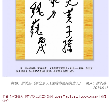
供稿：罗沈茹（原北京301医院书画苑负责人） 录入：罗训森
2014.6.18
著名作家魏巍为《中华罗氏通谱》题词
2014 年 6 月 21 日
LUOXUNSEN
添加
评论