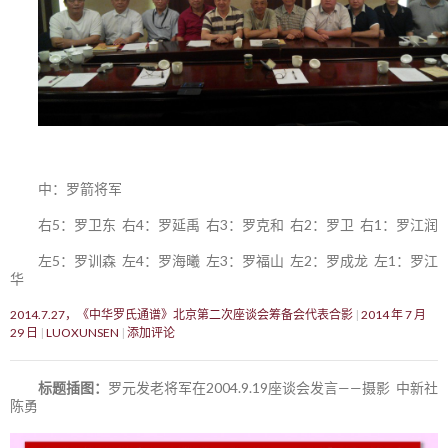
中：罗箭将军
右5：罗卫东 右4：罗延禹 右3：罗克和 右2：罗卫 右1：罗江润
左5：罗训森 左4：罗海曦 左3：罗福山 左2：罗成龙 左1：罗江
华
2014.7.27，《中华罗氏通谱》北京第二次座谈会筹备会代表合影
2014 年 7 月
29 日
LUOXUNSEN
添加评论
标题插图：
罗元发老将军在2004.9.19座谈会发言——摄影 中新社
陈勇