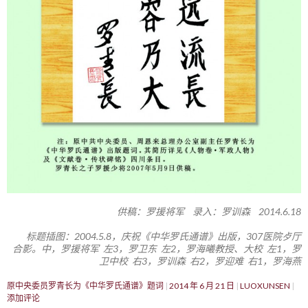
供稿：罗援将军 录入：罗训森 2014.6.18
标题插图：2004.5.8，庆祝《中华罗氏通谱》出版，307医院歺厅
合影。中，罗援将军 左3，罗卫东 左2，罗海曦教授、大校 左1，罗
卫中校 右3，罗训森 右2，罗迎难 右1，罗海燕
原中央委员罗青长为《中华罗氏通谱》题词
2014 年 6 月 21 日
LUOXUNSEN
添加评论