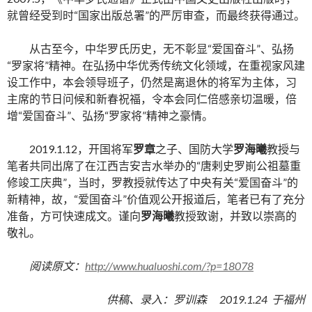
就曾经受到时
“
国家出版总署
”
的严厉审查，而最终获得通过。
从古至今，中华罗氏历史，无不彰显
“
爱国奋斗
”
、弘扬
“
罗家将
”
精神。在弘扬中华优秀传统文化领域，在重视家风建
设工作中，本会领导班子，仍然是离退休的将军为主体，习
主席的节日问候和新春祝福，令本会同仁倍感亲切温暖，倍
增
“
爱国奋斗
”
、弘扬
“
罗家将
”
精神之豪情。
2019.1.12
，开国将军
罗章
之子、国防大学
罗海曦
教授与
笔者共同出席了在江西吉安吉水举办的
“
唐剌史罗崱公祖墓重
修竣工庆典
”
，当时，罗教授就传达了中央有关
“
爱国奋斗
”
的
新精神，故，
“
爱国奋斗
”
价值观公开报道后，笔者已有了充分
准备，方可快速成文。谨向
罗海曦
教授致谢，并致以崇高的
敬礼。
阅读原文：
http://www.hualuoshi.com/?p=18078
供稿、录入：罗训森
2019.1.24
于福州