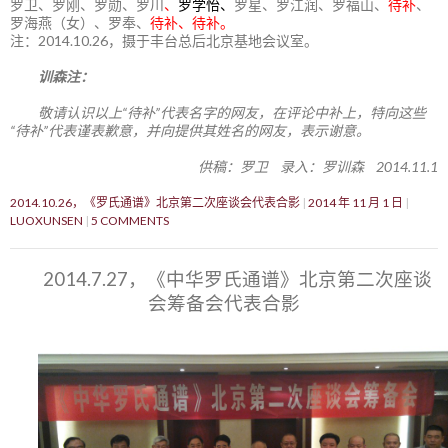
罗卫、罗刚、罗勋、罗川
、
罗学怡、
罗星、罗江润、罗福山、
待补
、
罗海燕（女）、罗奉、
待补、待补。
注：2014.10.26，摄于丰台总后北京基地会议室。
训森注：
敬请认识以上“待补”代表名字的网友，在评论中补上，特向这些
“待补”代表谨表歉意，并向提供其姓名的网友，表示谢意。
供稿：罗卫 录入：罗训森 2014.11.1
2014.10.26，《罗氏通谱》北京第二次座谈会代表合影
2014 年 11 月 1 日
LUOXUNSEN
5 COMMENTS
2014.7.27，《中华罗氏通谱》北京第二次座谈
会筹备会代表合影