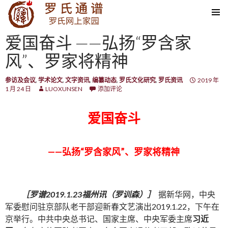
SKIP TO CONTENT
爱国奋斗 ——弘扬“罗含家
风”、罗家将精神
参访及会议
,
学术论文
,
文字资讯
,
编纂动态
,
罗氏文化研究
,
罗氏资讯
2019 年
1 月 24 日
LUOXUNSEN
添加评论
爱国奋斗
——
弘扬
“
罗含家风
”
、罗家将精神
［罗谱
2019.1.23
福州讯（罗训森）］
据新华网，中央
军委慰问驻京部队老干部迎新春文艺演出
2019.1.22
，下午在
京举行。中共中央总书记、国家主席、中央军委主席
习近