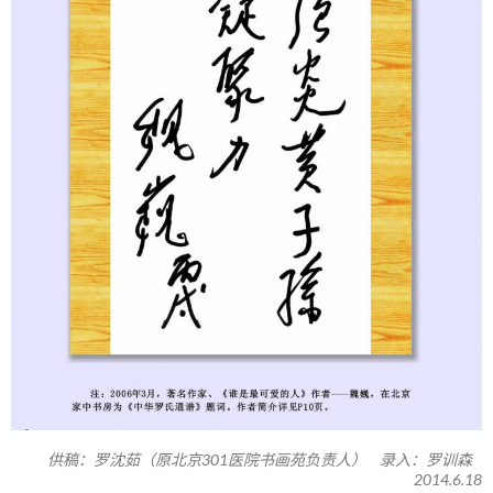
供稿：罗沈茹（原北京301医院书画苑负责人） 录入：罗训森
2014.6.18