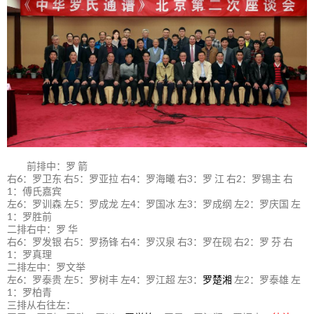
前排中：罗 箭
右6：罗卫东 右5：罗亚拉 右4：罗海曦 右3：罗 江 右2：罗锡主 右
1：傅氏嘉宾
左6：罗训森 左5：罗成龙 左4：罗国冰 左3：罗成纲 左2：罗庆国 左
1：罗胜前
二排右中：罗 华
右6：罗发银 右5：罗扬锋 右4：罗汉泉 右3：罗在砚 右2：罗 芬 右
1：罗真理
二排左中：罗文举
左6：罗泰贵 左5：罗树丰 左4：罗江超 左3：
罗楚湘
左2：罗泰雄 左
1：罗柏青
三排从右往左：