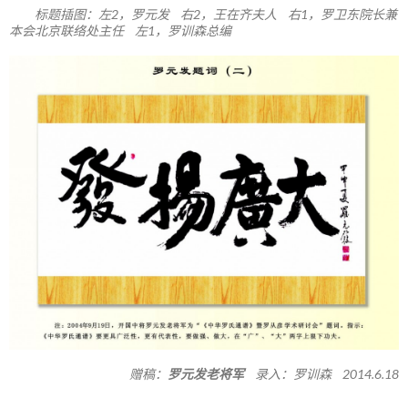
标题插图：左2，罗元发 右2，王在齐夫人 右1，罗卫东院长兼
本会北京联络处主任 左1，罗训森总编
赠稿：
罗元发老将军
录入：罗训森 2014.6.18