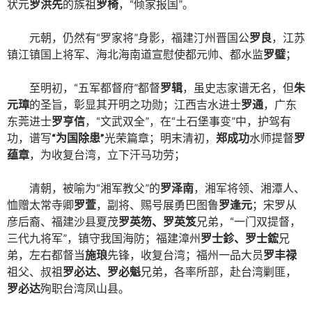
状元
罗洪先
的族祖
罗椅
，
“
倾家报国
”
。
元朝，仍然有“罗家将”身影，福建汀州晋国公
罗良
，江苏
镇江镇国上将军、海北海南道宣慰使都元帅、都水监
罗璧
；
至明初，
“
五军都督府
”
都督
罗辑
，虽史志家谱无名，但
朱
元璋
的圣旨，彰显其开明之功勋；江西吉水进士
罗通
，广东
东莞进士
罗亨信
，
“
文武双全
”
，在
“
土石堡事变
”
中，护驾有
功，谱写
“
为国除患
”
光荣篇章；明末清初，
郑成功
水师提督
罗
蕴章
，为收复台湾，立下汗马功劳；
清朝，被喻为
“
湘军教父
”
的
罗泽南
，湘军将领、湘潭人、
恤赠太常寺卿
罗萱
，副将、赐号展勇巴图鲁
罗逢元
；宋罗从
彦后裔、福建沙县夏茂
罗英笏、罗英笈
兄弟，
“
一门双提督，
三代九将军
”
，镇守我国海防；福建漳州
罗士鉁、罗士鋐
兄
弟，左右都督当
施琅
先锋，收复台湾；福州一品大员
罗丰禄
祖父、叔祖
罗必达、罗必魁
兄弟，各率所部，赴台湾剿匪，
罗必达
殉职台湾凤山县。