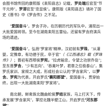
会图书馆传回的康熙版《耒阳县志》记载，
罗处端
后官至
“
节
干元帅
”
，
罗溶
官至
“
忠显侯
”
。康熙版《耒阳县志》填补了国
史《晋书》中《罗含传》之不足。
“
爱国奋斗
”
，罗含子孙，在历朝历代的军队中，涌现出一
大批爱国将领。至今在湖南耒阳五雷仙，还留有罗含府演兵
场的遗迹。
“
爱国奋斗
”
，弘扬
“
罗家将
”
精神，汉初就有
罗珠
，
“
从灌
婴，定豫章，有功德于民，卒于官
”
（《江西通志》载《罗珠
传》）
；晋初有西鄂侯
罗宪，
“
拉虎输忠，令望之功崇乔岳
”
；
至东晋
罗含
，
“
少有志向
”
、
“
吞禽叶梦，君章之位极泰山
”
，集
罗氏家训、家规之大成，形成社会公认的
“
罗含家风
”
，以
罗
含、罗宪
为代表，开启罗氏
“
襄阳郡望
”
，爱国奋斗，贯穿始
终，出现一大批湖南耒阳
“
罗家将
”
。
南北朝，鲜卑族北魏曲蛇侯
罗结
家族，马上打天下，传
承发展
“
罗含家风
”
，掌控北魏半壁江山，开启罗氏
“
河东郡
望
”
；