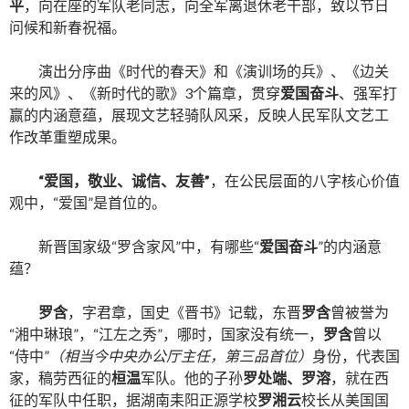
平
，向在座的军队老同志，向全军离退休老干部，致以节日
问候和新春祝福。
演出分序曲《时代的春天》和《演训场的兵》、《边关
来的风》、《新时代的歌》
3
个篇章，贯穿
爱国奋斗
、强军打
赢的内涵意蕴，展现文艺轻骑队风采，反映人民军队文艺工
作改革重塑成果。
“
爱国，敬业、诚信、友善
”
，在公民层面的八字核心价值
观中，
“
爱国
”
是首位的。
新晋国家级
“
罗含家风
”
中，有哪些
“
爱国奋斗
”
的内涵意
蕴？
罗含
，字君章，国史《晋书》记载，东晋
罗含
曾被誉为
“
湘中琳琅
”
，
“
江左之秀
”
，哪时，国家没有统一，
罗含
曾以
“
侍中
”
（相当今中央办公厅主任，第三品首位）
身份，代表国
家，稿劳西征的
桓温
军队。他的子孙
罗处端、罗溶
，就在西
征的军队中任职，据湖南耒阳正源学校
罗湘云
校长从美国国