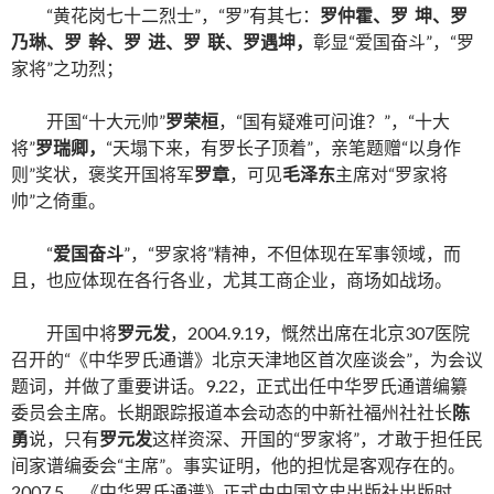
“
黄花岗七十二烈士
”
，
“
罗
”
有其七：
罗仲霍、罗
坤、罗
乃琳、罗
幹、罗
进、罗
联、罗遇坤，
彰显
“
爱国奋斗
”
，
“
罗
家将
”
之功烈；
开国
“
十大元帅
”
罗荣桓
，
“
国有疑难可问谁？
”
，
“
十大
将
”
罗瑞卿，
“
天塌下来，有罗长子顶着
”
，亲笔题赠
“
以身作
则
”
奖状，褒奖开国将军
罗章
，可见
毛泽东
主席对
“
罗家将
帅
”
之倚重。
“
爱国奋斗
”
，
“
罗家将
”
精神，不但体现在军事领域，而
且，也应体现在各行各业，尤其工商企业，商场如战场。
开国中将
罗元发
，
2004.9.19
，慨然出席在北京
307
医院
召开的
“
《中华罗氏通谱》北京天津地区首次座谈会
”
，为会议
题词，并做了重要讲话。
9.22
，正式出任中华罗氏通谱编纂
委员会主席。长期跟踪报道本会动态的中新社福州社社长
陈
勇
说，只有
罗元发
这样资深、开国的
“
罗家将
”
，才敢于担任民
间家谱编委会
“
主席
”
。事实证明，他的担忧是客观存在的。
2007.5
，《中华罗氏通谱》正式由中国文史出版社出版时，