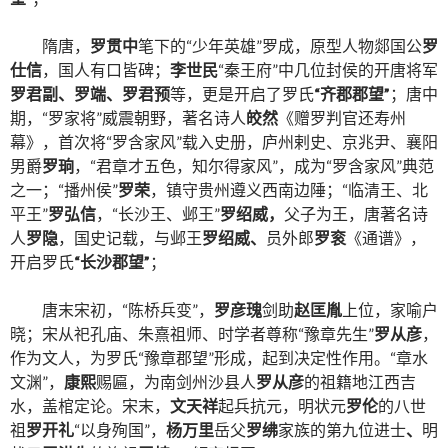
隋唐，
罗贯中
笔下的
“
少年英雄
”
罗成，原型人物郯国公
罗
仕信
，国人有口皆碑；
李世民
“
秦王府
”
中几位封侯的开唐将军
罗君副、罗端、罗君预
等，更是开启了罗氏
“
齐郡郡望
”
；唐中
期，
“
罗家将
”
威震朝野，著名诗人
皎然
《赠罗判官还寿州
幕》，首次将
“
罗含家风
”
载入史册，庐州剌史、京兆尹、襄阳
男爵
罗珦
，
“
君章才五色，知尔得家风
”
，成为
“
罗含家风
”
典范
之一；
“
播州侯
”
罗荣
，镇守贵州遵义西南边陲；
“
临清王、北
平王
”
罗弘信
，
“
长沙王、邺王
”
罗绍威，
父子为王，唐著名诗
人
罗隐
，国史记载，与邺王
罗绍威、
员外郎
罗衮
《通谱》，
开启罗氏
“
长沙郡望
”
；
唐末宋初，
“
陈桥兵变
”
，
罗彦瑰
剑助
赵匡胤
上位，家喻户
晓；宋从祀孔庙、朱熹祖师、时学者尊称
“
豫章先生
”
罗从彦
，
作为文人，为罗氏
“
豫章郡望
”
形成，起到决定性作用。
“
章水
文渊
”
，
康熙
赐匾，为南剑州沙县人
罗从彦
的祖籍地江西吉
水，盖棺定论。宋末，
文天祥
起兵抗元，明状元
罗伦
的八世
祖
罗开礼
“
以身殉国
”
，
杨万里
岳父
罗绋
家族的第九位进士
、
明