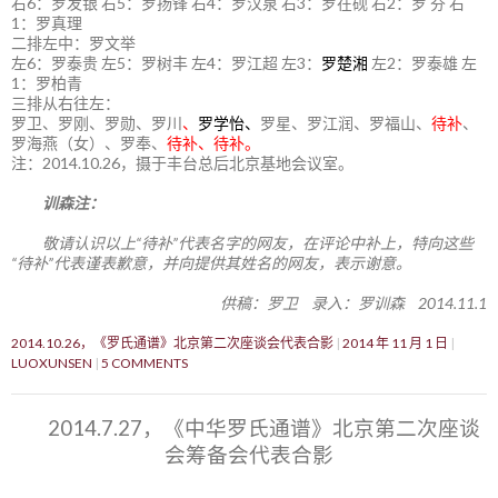
右6：罗发银 右5：罗扬锋 右4：罗汉泉 右3：罗在砚 右2：罗 芬 右
1：罗真理
二排左中：罗文举
左6：罗泰贵 左5：罗树丰 左4：罗江超 左3：
罗楚湘
左2：罗泰雄 左
1：罗柏青
三排从右往左：
罗卫、罗刚、罗勋、罗川
、
罗学怡、
罗星、罗江润、罗福山、
待补
、
罗海燕（女）、罗奉、
待补、待补。
注：2014.10.26，摄于丰台总后北京基地会议室。
训森注：
敬请认识以上“待补”代表名字的网友，在评论中补上，特向这些
“待补”代表谨表歉意，并向提供其姓名的网友，表示谢意。
供稿：罗卫 录入：罗训森 2014.11.1
2014.10.26，《罗氏通谱》北京第二次座谈会代表合影
2014 年 11 月 1 日
LUOXUNSEN
5 COMMENTS
2014.7.27，《中华罗氏通谱》北京第二次座谈
会筹备会代表合影