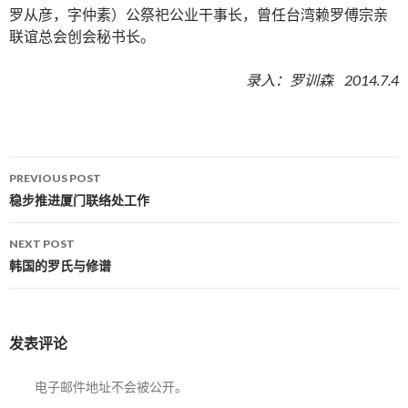
罗从彦，字仲素）公祭祀公业干事长，曾任台湾赖罗傅宗亲
联谊总会创会秘书长。
录入：罗训森 2014.7.4
PREVIOUS POST
Post navigation
稳步推进厦门联络处工作
NEXT POST
韩国的罗氏与修谱
发表评论
电子邮件地址不会被公开。