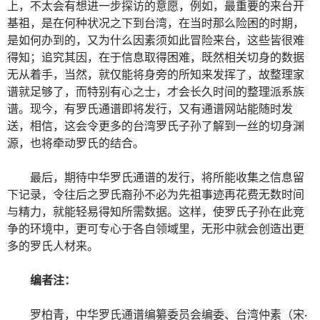
上，不太会有想进一步探访的意愿，例如，最重要的来台开
基祖，是在何种状况之下到台湾，在当时那么险困的时期，
是如何办到的，又为什么因素须如此冒险来台，这些皆很难
得知；追究其因，在于信息取得困难，既然相关切身的数据
无从着手，当然，就仅能将身旁的所知来发挥了，故整理家
谱就足够了，而特别有心之士，才会长久时间的整理派系族
谱。现今，有罗氏通谱即将发行，又有通谱网站能随时发
送，相信，这会令更多的台湾罗氏子孙了解到一丝的切身渊
源，也将牵动罗氏的结合。
最后，期待中华罗氏通谱的发行，将所能收集之信息留
下记录，令往后之罗氏裔孙不必为先祖事迹再花费无数时间
与精力，就能轻易得知所需数据。这样，使罗氏子孙在此竞
争的环境中，更可专心于各自领域里，无形中就会创造出更
多的罗氏人材来。
编者注：
罗柏青，中华罗氏通谱编纂委员会编委、台湾仲素（宋·