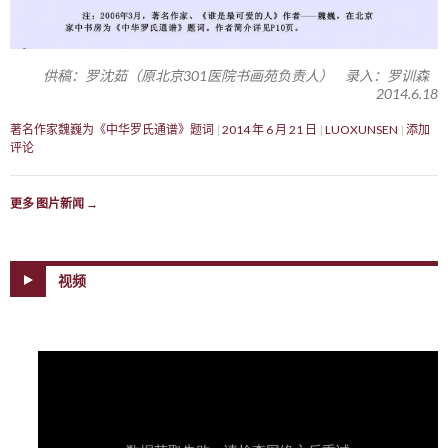
供稿：罗沈茹（原北京301医院书画苑负责人） 录入：罗训森
2014.6.18
著名作家魏巍为《中华罗氏通谱》题词
2014 年 6 月 21 日
LUOXUNSEN
添加
评论
更多 图片新闻
→
视频