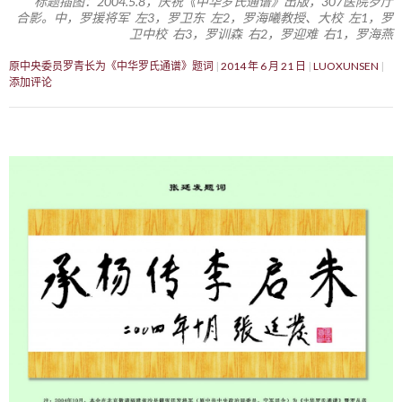
标题插图：2004.5.8，庆祝《中华罗氏通谱》出版，307医院歺厅
合影。中，罗援将军 左3，罗卫东 左2，罗海曦教授、大校 左1，罗
卫中校 右3，罗训森 右2，罗迎难 右1，罗海燕
原中央委员罗青长为《中华罗氏通谱》题词
2014 年 6 月 21 日
LUOXUNSEN
添加评论