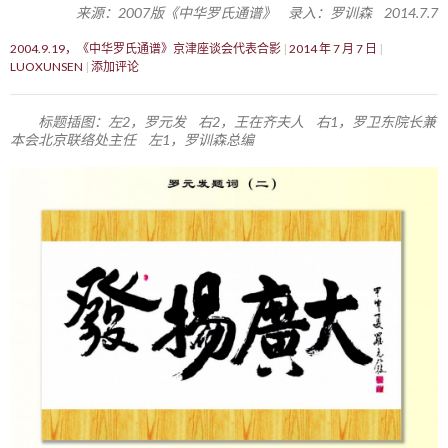
来源：2007版《中华罗氏通谱》 录入：罗训森 2014.7.7
2004.9.19，《中华罗氏通谱》京津座谈会代表合影
2014 年 7 月 7 日
LUOXUNSEN
添加评论
标题插图：左2，罗元发 右2，王在齐夫人 右1，罗卫东院长兼
本会北京联络处主任 左1，罗训森总编