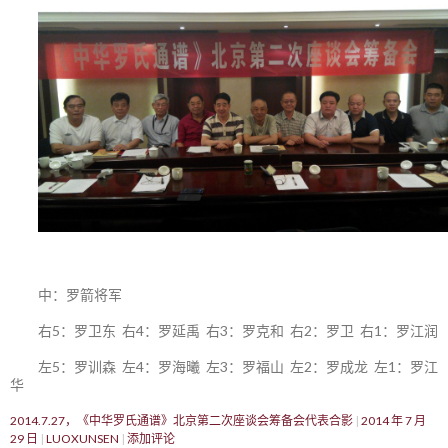
中：罗箭将军
右5：罗卫东 右4：罗延禹 右3：罗克和 右2：罗卫 右1：罗江润
左5：罗训森 左4：罗海曦 左3：罗福山 左2：罗成龙 左1：罗江
华
2014.7.27，《中华罗氏通谱》北京第二次座谈会筹备会代表合影
2014 年 7 月
29 日
LUOXUNSEN
添加评论