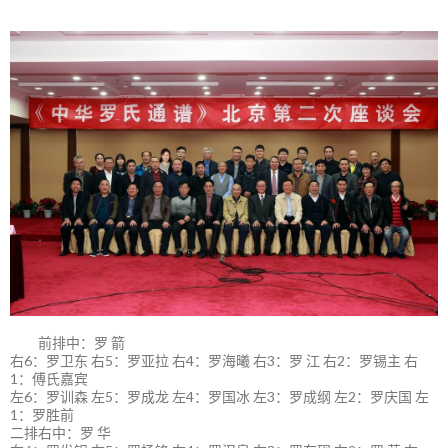
前排中：罗 箭
右6：罗卫东 右5：罗亚拉 右4：罗海曦 右3：罗 江 右2：罗锡主 右
1：傅氏嘉宾
左6：罗训森 左5：罗成龙 左4：罗国冰 左3：罗成纲 左2：罗庆国 左
1：罗胜前
二排右中：罗 华