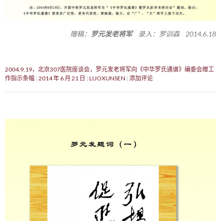
赠稿：
罗元发老将军
录入：罗训森 2014.6.18
2004.9.19，北京307医院座谈会，罗元发老将军向《中华罗氏通谱》编委会赠工
作指示条幅
2014 年 6 月 21 日
LUOXUNSEN
添加评论