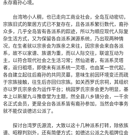
永存裔孙心境。
台湾地小人稠，也已走向工商业社会，全岛互动密切，
宗族旧式的聚居方式已不复存在，且各派系繁衍数代，裔孙
众多，几乎全岛皆有各派系的踪迹，所以为顺应现代人际复
杂生活方式，又为保留各自派系渊源系统，乃出现两种情
况，在生者就以宗亲会为族亲之来往，因宗亲会来自各派
系，故不以家谱、族谱为重，而以人际交往，联谊互动为
主，以符合现代社会之生活习常；然仙逝者，有派系灵塔
者，返归祖塔，即使未有派系统一灵塔，也由某一世代起，
各自建立起往后裔孙的共同灵墓，意味生前因环境变迁而疏
于宗族接触，往生后亦回归宗族。如关西罗氏宗祠，其组织
亦以罗氏宗亲会为运作平台；桃园罗氏宗亲会更为明显，基
本上以新屋九斗豫章堂为主题，然全县八乡镇分会，一千余
名正式会员，更是全台各派系皆有裔孙参加，当然会中事务
就不能仅谈德达公派了。
探讨台湾罗氏源流，大致以这十几种派系打转，除依族
谱、昭穆判别外，还有简便方式；如德达公派之先祖牌位会