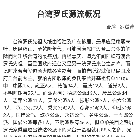
台湾罗氏源流概况
台湾 罗柏青
台湾罗氏先祖大抵由福建及广东移居，最早应是康熙末
叶，历经雍正、至乾隆年代，可能因康熙时渡台三禁令的解
除而为迁移台湾的最盛期，再经嘉庆、道光年间陆续有渡台
罗氏先祖，至民国政府迁台又是另一波罗氏来台之高峰，而
此时来台者就包涵大陆各省籍者。而柏青所叙就仅以民国政
府迁台前为主。就柏青所收集的罗氏来台开基祖名单110位
中，康熙1人，雍正6人，乾隆34人，嘉庆12人，道光2人，
不明时期有55人。而派系有：德达公派13人，彦章公派14
人，志铭公派11人，天龙公派6人，振彩公派3人，伯六公派
3人，承宗公派2人，秀文公派2人，彦邦公派2人，仰逊公派
2人，国桂公派、珠盘公派、永达公派、名生公派、十五郎公
派、国俊公派等各1人，不明派系有46人，但单单关西之铁坑
罗氏家乘整理出德达公派下的来台开基祖就有88人之多，况
且以上派系的分别有的是因所取一世祖的先祖名不同而分，