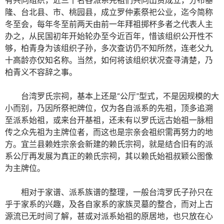
隆、台北县、市、桃园县，成立罗仲素祭祀公业，迄今简称
冬至会，每年冬至前两天由前一年拜祖掷杯多者之代表人主
办之，从民国初年开始轮办至今近百年，惜该组织公开性不
够，柏青身为该组织子孙，多次查访仍不知所然，连老父九
十高龄亦仅知名称。当然，如何将该组织状况查寻清楚，乃
柏青义不容辞之事。
台湾罗氏宗祠，基本上还是“公厅”型式，不是因规模的大
小而别，乃因所祭祀牌位，仅为各自派系的先祖，顶多追溯
至派系始祖，或来台开基祖，还未有以罗氏远古始祖一脉相
传之众先祖为主牌位者，而这也是宗亲会祖织需再努力的地
方。宜兰县赖姓宗亲会新建的赖氏宗祠，就是结合旧有的派
系公厅再发展为真正的赖氏宗祠，其以赖氏始祖叔颖公图像
为主牌位。
相对于家谱、派系族谱的整理，一般台湾罗氏子孙只在
乎于家系的兴趣，及各自家系的家族灵墓的整合，而对上古
源流已无时间了解，甚或对派系始祖的原居地，也只放在心