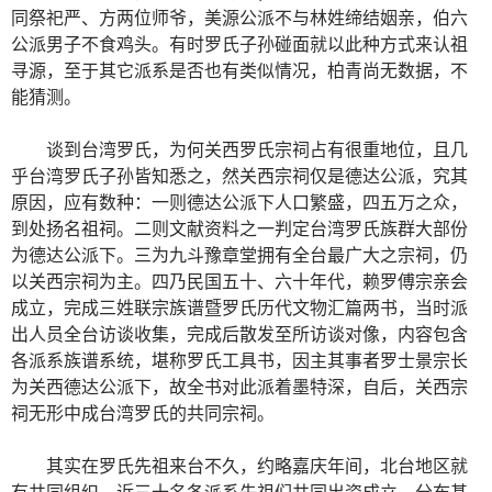
同祭祀严、方两位师爷，美源公派不与林姓缔结姻亲，伯六
公派男子不食鸡头。有时罗氏子孙碰面就以此种方式来认祖
寻源，至于其它派系是否也有类似情况，柏青尚无数据，不
能猜测。
谈到台湾罗氏，为何关西罗氏宗祠占有很重地位，且几
乎台湾罗氏子孙皆知悉之，然关西宗祠仅是德达公派，究其
原因，应有数种：一则德达公派下人口繁盛，四五万之众，
到处扬名祖祠。二则文献资料之一判定台湾罗氏族群大部份
为德达公派下。三为九斗豫章堂拥有全台最广大之宗祠，仍
以关西宗祠为主。四乃民国五十、六十年代，赖罗傅宗亲会
成立，完成三姓联宗族谱暨罗氏历代文物汇篇两书，当时派
出人员全台访谈收集，完成后散发至所访谈对像，内容包含
各派系族谱系统，堪称罗氏工具书，因主其事者罗士景宗长
为关西德达公派下，故全书对此派着墨特深，自后，关西宗
祠无形中成台湾罗氏的共同宗祠。
其实在罗氏先祖来台不久，约略嘉庆年间，北台地区就
有共同组织，近三十名各派系先祖们共同出资成立，分布基