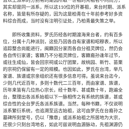
其实却是同一派系，所以这110位的开基祖，来台时期、派系
名称，皆是有所存疑的，因为这是柏青在十年前参考好多资
料综合而成，当时没有注明引证处，乃柏青最失策之举。
即所收集资料，罗氏历经各时期渡海来台者，约有百多
位，分属十几种派别，这些乃因各自有家谱和昭穆表，所以
追踪整合尚能进行，闽籍因分家而各自分祖灵牌位，然仍会
各自传衍家谱；客籍乃不分祖灵牌位，客籍裔孙逢年过节，
或往生成仙，皆会回宗祠或公厅团聚，故桃园、新竹、苗栗
的宗祠仍保留有一定的规模。也因如此，罗氏在台湾，举凡
家谱、族谱或宗亲组织还有很多信息可得。虽说来台迄今，
少则几代近百年，多则十数代二三百年，而由家谱、族谱，
历年来皆有几位热心宗长，经十数年、甚或数十年，跑遍全
台，整理出各派系始祖以下一脉相传之有系统的族谱，甚或
综合性的全台罗氏各派系族谱。当然，每种书籍，不仅说明
派系繁衍系统，也追溯至远古始祖，这可由罗氏在台裔孙之
墓碑所刻堂号，仍以「豫章」或派系始祖之所居地为大宗，
还很少只刻台湾地名，如此可兹说明血源脉动，先祖渊源仍