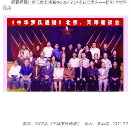
标题插图：
罗元发老将军在2004.9.19座谈会发言——摄影 中新社
陈勇
来源：2007版《中华罗氏通谱》 录入：罗训森 2014.7.7