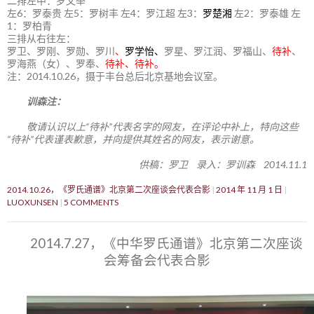
二排左中：罗文举
左6：罗泰贵 左5：罗树丰 左4：罗江超 左3：
罗楚湘
左2：罗泰雄 左
1：罗柏青
三排从右往左：
罗卫、罗刚、罗勋、罗川
、
罗学怡、
罗星、罗江润、罗福山、
待补
、
罗海燕（女）、罗奉、
待补、待补。
注：2014.10.26，摄于丰台总后北京基地会议室。
训森注：
敬请认识以上“待补”代表名字的网友，在评论中补上，特向这些
“待补”代表谨表歉意，并向提供其姓名的网友，表示谢意。
供稿：罗卫 录入：罗训森 2014.11.1
2014.10.26，《罗氏通谱》北京第二次座谈会代表合影
2014 年 11 月 1 日
LUOXUNSEN
5 COMMENTS
2014.7.27，《中华罗氏通谱》北京第二次座谈
会筹备会代表合影