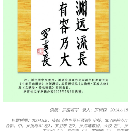
供稿：罗援将军 录入：罗训森 2014.6.18
标题插图：2004.5.8，庆祝《中华罗氏通谱》出版，307医院歺厅
合影。中，罗援将军 左3，罗卫东 左2，罗海曦教授、大校 左1，罗
卫中校 右3，罗训森 右2，罗迎难 右1，罗海燕