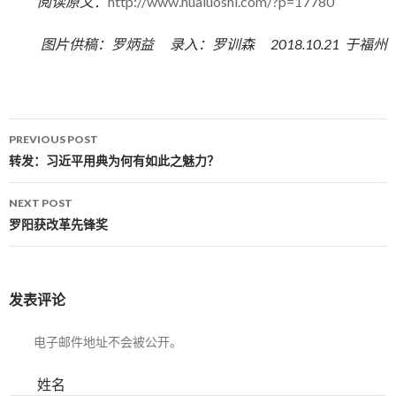
阅读原文
：
http://www.hualuoshi.com/?p=17780
图片供稿：罗炳益 录入：罗训森 2018.10.21 于福州
PREVIOUS POST
Post navigation
转发：习近平用典为何有如此之魅力？
NEXT POST
罗阳获改革先锋奖
发表评论
电子邮件地址不会被公开。
姓名