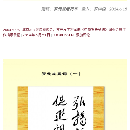
赠稿：
罗元发老将军
录入：罗训森 2014.6.18
2004.9.19，北京307医院座谈会，罗元发老将军向《中华罗氏通谱》编委会赠工
作指示条幅
2014 年 6 月 21 日
LUOXUNSEN
添加评论