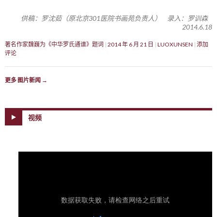
供稿：罗沈茹（原北京301医院书画苑负责人） 录入：罗训森
2014.6.18
著名作家魏巍为《中华罗氏通谱》题词
2014 年 6 月 21 日
LUOXUNSEN
添加
评论
更多 图片新闻
→
视频