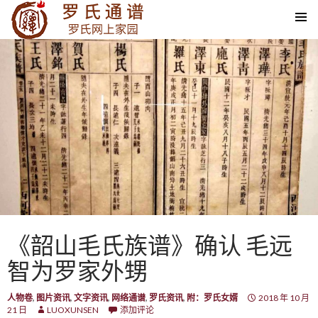
SKIP TO CONTENT
《韶山毛氏族谱》确认 毛远
智为罗家外甥
人物卷
,
图片资讯
,
文字资讯
,
网络通谱
,
罗氏资讯
,
附：罗氏女婿
2018 年 10 月
21 日
LUOXUNSEN
添加评论