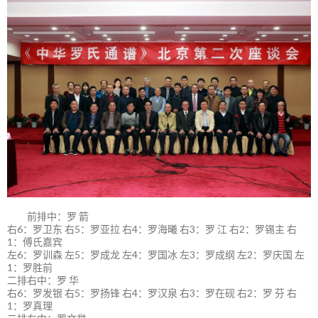
前排中：罗 箭
右6：罗卫东 右5：罗亚拉 右4：罗海曦 右3：罗 江 右2：罗锡主 右
1：傅氏嘉宾
左6：罗训森 左5：罗成龙 左4：罗国冰 左3：罗成纲 左2：罗庆国 左
1：罗胜前
二排右中：罗 华
右6：罗发银 右5：罗扬锋 右4：罗汉泉 右3：罗在砚 右2：罗 芬 右
1：罗真理