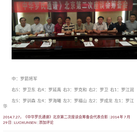
中：罗箭将军
右5：罗卫东 右4：罗延禹 右3：罗克和 右2：罗卫 右1：罗江润
左5：罗训森 左4：罗海曦 左3：罗福山 左2：罗成龙 左1：罗江
华
2014.7.27，《中华罗氏通谱》北京第二次座谈会筹备会代表合影
2014 年 7 月
29 日
LUOXUNSEN
添加评论