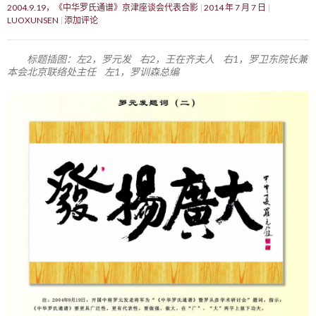
2004.9.19，《中华罗氏通谱》京津座谈会代表合影
2014 年 7 月 7 日
LUOXUNSEN
添加评论
标题插图：左2，罗元发 右2，王在齐夫人 右1，罗卫东院长兼
本会北京联络处主任 左1，罗训森总编