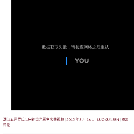
潮汕五邑罗氏汇宗祠重光晋主庆典视频
2015 年 3 月 16 日
LUOXUNSEN
添加
评论