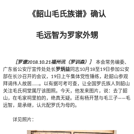
《韶山毛氏族谱》确认
毛远智为罗家外甥
［罗谱
2018.10.21
福州讯（罗训森）］
本会常务编委、
广东省公安厅宣传处处长
罗炳益
同志10月18至19日参加公安
部在长沙召开的会议，19日上午集体党性锤练，赴韶山参观
拜谒伟人故居……。以有据可考可查，让全国罗氏族人到韶山
关注毛氏祠堂属厅该图照。今天，他发来图片，说：去了韶
山，在毛家祠里拍的，绝真无疑。还有杨开慧与毛三子——毛
远智，是承继，认元配罗氏为母的。
详见照片：