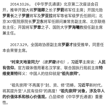
2014.10.26，《中华罗氏通谱》北京第二次座谈会召
开，推举开国大将
罗瑞卿
之长子
罗箭
将军任主席；开国元勋
罗青长
之子
罗援
将军及
罗亚拉
将军等省军级罗氏任顾问；北
京307医院原院长
罗卫东
将军任顾问兼常务副主席、北京联络
处主任；开国将军
罗章
之子、国防大学
罗海曦
教授任副主席
兼主任。
2017.3.29，全国政协原副主席
罗豪才
接受推举，同意任
本会荣誉主席。
“时来天地皆同力”
（唐
罗隐
诗句），
习近平
主席说：
人民
有信仰
。官方媒体借用著名汉学家、联合国执行局前主席
特
维叟莱特
释义：中国人的信仰就是
“祖先崇拜”
。
“祖先崇拜”不再属于“封、资、修”范畴，
习近平
新时代，
将其提升至“人民有信仰”的高度！
“
祖先崇拜
”
对象，涉及华人
的价值体系和核心价值观，
凸显续修《中华罗氏通谱》重要
性。