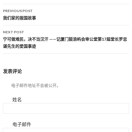
PREVIOUS POST
Post navigation
我们家的报国故事
NEXT POST
宁可做难民，决不当汉汗 ——记厦门鼓浪屿会审公堂第17屆堂长罗忠
谌先生的爱国事迹
发表评论
电子邮件地址不会被公开。
姓名
电子邮件