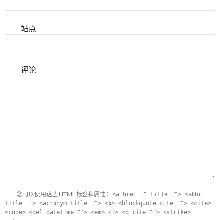
站点
评论
您可以使用这些
HTML
标签和属性：
<a href="" title=""> <abbr
title=""> <acronym title=""> <b> <blockquote cite=""> <cite>
<code> <del datetime=""> <em> <i> <q cite=""> <strike>