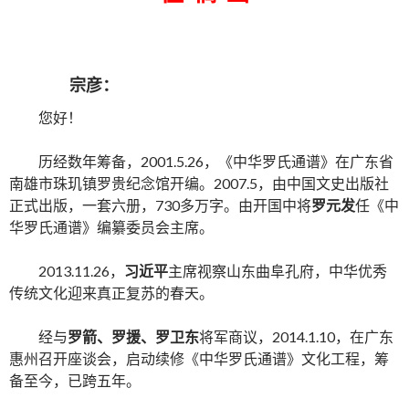
宗彦
：
您好！
历经数年筹备，2001.5.26，《中华罗氏通谱》在广东省
南雄市珠玑镇罗贵纪念馆开编。2007.5，由中国文史出版社
正式出版，一套六册，730多万字。由开国中将
罗元发
任《中
华罗氏通谱》编纂委员会主席。
2013.11.26，
习近平
主席视察山东曲阜孔府，中华优秀
传统文化迎来真正复苏的春天。
经与
罗箭、罗援、罗卫东
将军商议，2014.1.10，在广东
惠州召开座谈会，启动续修《中华罗氏通谱》文化工程，筹
备至今，已跨五年。