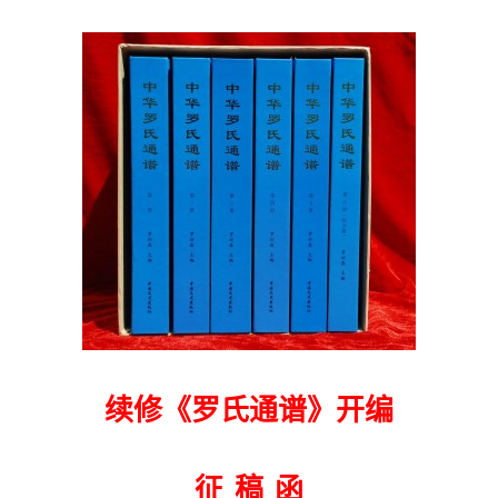
续修《罗氏通谱》开编
征 稿 函