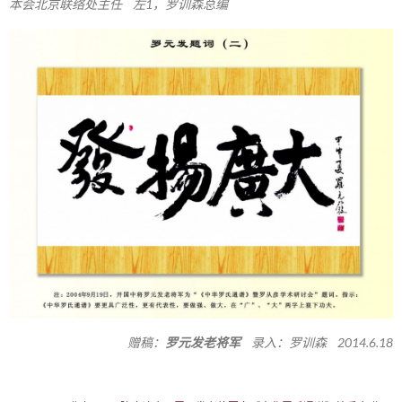
本会北京联络处主任 左1，罗训森总编
赠稿：
罗元发老将军
录入：罗训森 2014.6.18