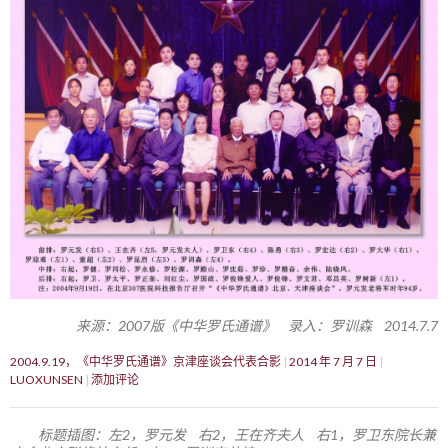
来源：2007版《中华罗氏通谱》 录入：罗训森 2014.7.7
2004.9.19，《中华罗氏通谱》京津座谈会代表合影
2014 年 7 月 7 日
LUOXUNSEN
添加评论
标题插图：左2，罗元发 右2，王在齐夫人 右1，罗卫东院长兼