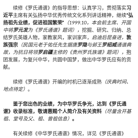
续修《罗氏通谱》的指导思想：认真学习，贯彻落实
习
近平
主席有关弘扬中华优秀传统文化系列讲话精神，继续
“弘
扬祖先业绩，促进祖国繁荣”
（
1999.10，本会前主席、开国
中将
罗元发
为《罗氏通谱》题词），
挖掘、研究、归纳、总
结罗氏英雄人物，家教家风，家训家声，
启迪后昆奋进，
敦
族强宗
（民国元老于佑任先生据唐
罗隐
与邺王
罗绍威
通谱典
故，为抗日将领
罗启疆
主修的《贵州罗氏族谱》题词），
抱
团发展，为复兴中华，共圆中国梦，做出中华罗氏应有的贡
献。
续修《罗氏通谱》开编的时机已逐渐成熟
（庆典时间、
地点待定）
。
鉴于您出色的业绩，为中华罗氏争光，达到《罗氏通
谱》收录标准，敬请惠赐个人简介及有关资料
（尽量含开基
祖、堂号及父、祖、曾祖信息）
。
有关续修《中华罗氏通谱》情况，详见《罗氏通谱》