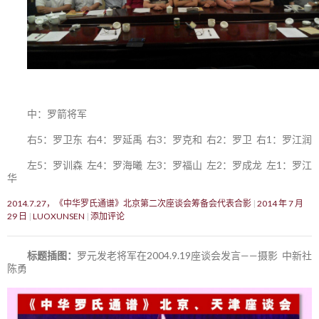
中：罗箭将军
右5：罗卫东 右4：罗延禹 右3：罗克和 右2：罗卫 右1：罗江润
左5：罗训森 左4：罗海曦 左3：罗福山 左2：罗成龙 左1：罗江
华
2014.7.27，《中华罗氏通谱》北京第二次座谈会筹备会代表合影
2014 年 7 月
29 日
LUOXUNSEN
添加评论
标题插图：
罗元发老将军在2004.9.19座谈会发言——摄影 中新社
陈勇