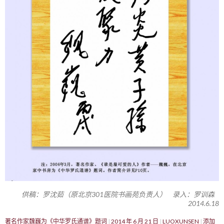
供稿：罗沈茹（原北京301医院书画苑负责人） 录入：罗训森
2014.6.18
著名作家魏巍为《中华罗氏通谱》题词
2014 年 6 月 21 日
LUOXUNSEN
添加