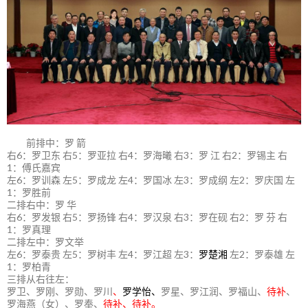
前排中：罗 箭
右6：罗卫东 右5：罗亚拉 右4：罗海曦 右3：罗 江 右2：罗锡主 右
1：傅氏嘉宾
左6：罗训森 左5：罗成龙 左4：罗国冰 左3：罗成纲 左2：罗庆国 左
1：罗胜前
二排右中：罗 华
右6：罗发银 右5：罗扬锋 右4：罗汉泉 右3：罗在砚 右2：罗 芬 右
1：罗真理
二排左中：罗文举
左6：罗泰贵 左5：罗树丰 左4：罗江超 左3：
罗楚湘
左2：罗泰雄 左
1：罗柏青
三排从右往左：
罗卫、罗刚、罗勋、罗川
、
罗学怡、
罗星、罗江润、罗福山、
待补
、
罗海燕（女）、罗奉、
待补、待补。