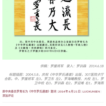
供稿：罗援将军 录入：罗训森 2014.6.18
标题插图：2004.5.8，庆祝《中华罗氏通谱》出版，307医院歺厅
合影。中，罗援将军 左3，罗卫东 左2，罗海曦教授、大校 左1，罗
卫中校 右3，罗训森 右2，罗迎难 右1，罗海燕
原中央委员罗青长为《中华罗氏通谱》题词
2014 年 6 月 21 日
LUOXUNSEN
添加评论