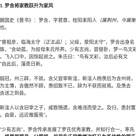
1.
罗含将家教跃升为家风
据国史《晋书》：罗含，字君章，桂阳耒阳人
（属荆州，今属衡
也。
“曾祖彦，临海太守
（正五品）
；父绥，荥阳太守”，罗含出身名
族，“含幼孤，为叔母朱氏所养。少有志尚，尝昼卧，梦一鸟文
，飞入口中，因惊起说之。朱氏曰：“鸟有文彩，汝后必有文
”自此后，藻思日新。
弱冠，州三辟，不就。含父尝宰新淦，新淦人杨羡后为含州将，
为主簿，含傲然不顾，羡招致不已，辞为不获而就焉。及羡去
含送之到县。
新淦人以含旧宰之子，咸致赂遗，含难违而受之。及归，悉封置
。由是，远近推服焉”。
“少有志尚”，罗含传承发展了罗氏优秀家教，并知行合一，率先