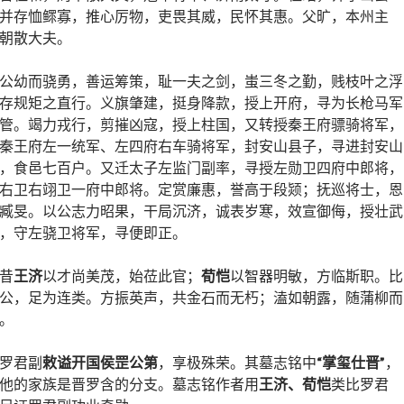
并存恤鳏寡，推心厉物，吏畏其威，民怀其惠。父旷，本州主
朝散大夫。
公幼而骁勇，善运筹策，耻一夫之剑，蚩三冬之勤，贱枝叶之浮
存规矩之直行。义旗肇建，挺身降款，授上开府，寻为长枪马军
管。竭力戎行，剪摧凶寇，授上柱国，又转授秦王府骠骑将军，
秦王府左一统军、左四府右车骑将军，封安山县子，寻进封安山
，食邑七百户。又迁太子左监门副率，寻授左勋卫四府中郎将，
右卫右翊卫一府中郎将。定赏廉惠，誉高于段颎；抚巡将士，恩
臧旻。以公志力昭果，干局沉济，诚表岁寒，效宣御侮，授壮武
，守左骁卫将军，寻便即正。
昔
王济
以才尚美茂，始莅此官；
荀恺
以智器明敏，方临斯职。比
公，足为连类。方振英声，共金石而无朽；溘如朝露，随蒲柳而
。
罗君副
敕谥开国侯罡公第
，享极殊荣。其墓志铭中
“掌玺仕晋”
，
他的家族是晋罗含的分支。墓志铭作者用
王济、荀恺
类比罗君