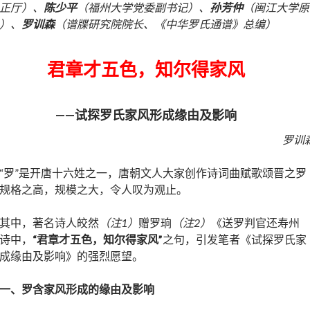
正厅）、
陈少平
（福州大学党委副书记）、
孙芳仲
（闽江大学原
）、
罗训森
（
谱牒研究
院院长、《中华罗氏通谱》总编）
君章才五色，知尔得家风
——试探罗氏家风形成缘由及影响
罗训
“罗”是开唐十六姓之一，唐朝文人大家创作诗词曲赋歌颂晋之罗
规格之高，规模之大，令人叹为观止。
其中，著名诗人皎然
（注1）
赠罗珦
（注2）
《送罗判官还寿州
诗中，
“
君章才五色，知尔得家风
”
之句，引发笔者《试探罗氏家
成缘由及影响》的强烈愿望。
一、罗含家风形成的缘由及影响