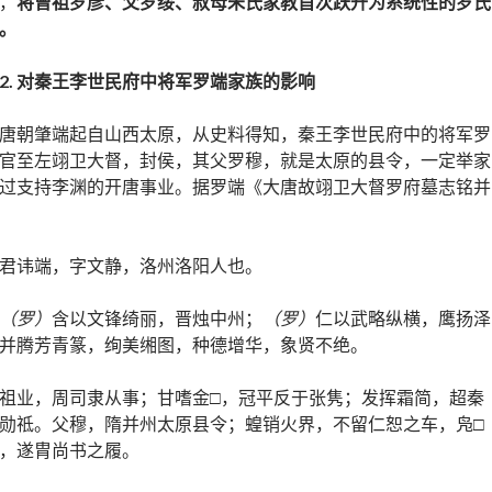
，
将曾祖罗彦、父罗绥、叔母朱氏家教首次跃升为系统性的罗氏
。
2.
对秦王李世民府中将军罗端家族的影响
唐朝肇端起自山西太原，从史料得知，秦王李世民府中的将军罗
官至左翊卫大督，封侯，其父罗穆，就是太原的县令，一定举家
过支持李渊的开唐事业。据罗端《大唐故翊卫大督罗府墓志铭并
君讳端，字文静，洛州洛阳人也。
（罗）
含以文锋绮丽，晋烛中州；
（罗）
仁以武略纵横，鹰扬泽
并腾芳青篆，绚美缃图，种德增华，象贤不绝。
祖业，周司隶从事；甘嗜金□，冠平反于张隽；发挥霜简，超秦
勋祗。父穆，隋并州太原县令；蝗销火界，不留仁恕之车，凫□
，遂胄尚书之履。