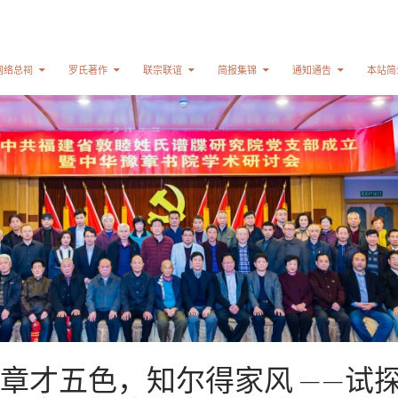
网络总祠
罗氏著作
联宗联谊
简报集锦
通知通告
本站简
章才五色，知尔得家风 ——试