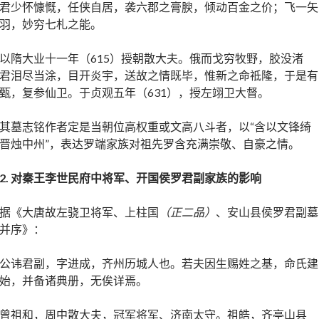
君少怀慷慨，任侠自居，袭六郡之膏腴，倾动百金之价；飞一矢
羽，妙穷七札之能。
以隋大业十一年（615）授朝散大夫。俄而戈穷牧野，胶没渚
君泪尽当涂，目开炎宇，送故之情既毕，惟新之命祗隆，于是有
甄，复参仙卫。于贞观五年（631），授左翊卫大督。
其墓志铭作者定是当朝位高权重或文高八斗者，以“含以文锋绮
晋烛中州”，表达罗端家族对祖先罗含充满崇敬、自豪之情。
2.
对秦王李世民府中将军、开国侯罗君副家族的影响
据《大唐故左骁卫将军、上柱国
（正二品）
、安山县侯罗君副墓
并序》：
公讳君副，字进成，齐州历城人也。若夫因生赐姓之基，命氏建
始，并备诸典册，无俟详焉。
曾祖和，周中散大夫，冠军将军、济南太守。祖皓，齐亭山县