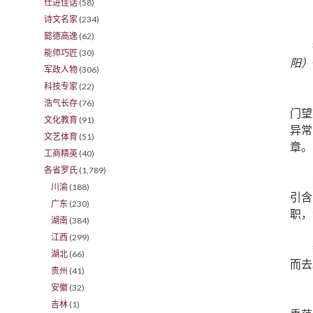
仕进佳话
(58)
诗文名家
(234)
懿德高逸
(62)
能师巧匠
(30)
阳）
军政人物
(306)
科技专家
(22)
浩气长存
(76)
门望
文化教育
(91)
异常
文艺体育
(51)
章。
工商精英
(40)
各省罗氏
(1,789)
川渝
(188)
引含
广东
(230)
职，
湖南
(384)
江西
(299)
湖北
(66)
而去
贵州
(41)
安徽
(32)
吉林
(1)