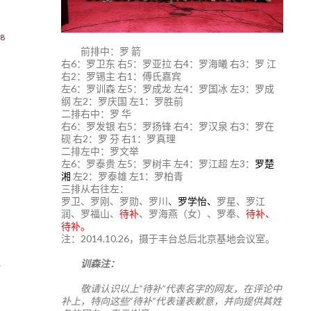
8
前排中：罗 箭
右6：罗卫东 右5：罗亚拉 右4：罗海曦 右3：罗 江
右2：罗锡主 右1：傅氏嘉宾
左6：罗训森 左5：罗成龙 左4：罗国冰 左3：罗成
纲 左2：罗庆国 左1：罗胜前
二排右中：罗 华
右6：罗发银 右5：罗扬锋 右4：罗汉泉 右3：罗在
砚 右2：罗 芬 右1：罗真理
二排左中：罗文举
左6：罗泰贵 左5：罗树丰 左4：罗江超 左3：
罗楚
湘
左2：罗泰雄 左1：罗柏青
三排从右往左：
罗卫、罗刚、罗勋、罗川
、
罗学怡、
罗星、罗江
润、罗福山、
待补
、罗海燕（女）、罗奉、
待补、
待补。
注：2014.10.26，摄于丰台总后北京基地会议室。
训森注：
敬请认识以上“待补”代表名字的网友，在评论中
补上，特向这些“待补”代表谨表歉意，并向提供其姓