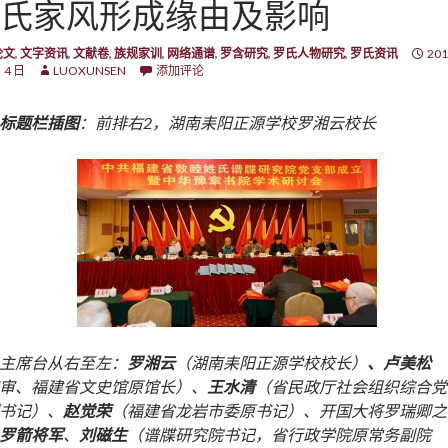
氏家风形成缘由及影响
论文
,
文字资讯
,
文献卷
,
族规家训
,
网络通谱
,
罗含研究
,
罗氏人物研究
,
罗氏资讯
201
 4 日
LUOXUNSEN
添加评论
标题栏插图
：前排右2，湖南耒阳正源学校罗湘云校长
主席台从右至左：
罗湘云
（湖南耒阳正源学校校长）
、卢美松
审、福建省文史馆原馆长）、
王水清
（省民政厅社会组织综合党
书记）、
赵觉荣
（福建省龙岩市委原书记）、开国大将罗瑞卿之
罗箭将军
、
刘磁生
（谱牒研究院书记，省行政学院原常务副院