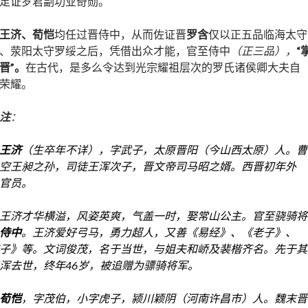
足证罗君副功业奇勋。
王济、荀恺
均任过晋侍中，从而佐证晋
罗含
仅以正五品临海太守
、荥阳太守罗绥之后，凭借出众才能，官至侍中
（正三品），
“
晋”。
在古代，是多么令达到光宗耀祖层次的罗氏诸侯卿大夫自
荣耀。
注
：
王济
（生卒年不详），字武子，太原晋阳（今山西太原）人。曹
空王昶之孙，司徒
王浑
次子，晋文帝司马昭之婿。西晋初年外
官员。
王济才华横溢，风姿英爽，气盖一时，娶
常山公主
。官至骁骑将
侍中
。王济爱好弓马，勇力超人，又善《易经》、《老子》、
子》等。文词俊茂，名于当世，与姐夫
和峤
及
裴楷
齐名。先于其
浑去世，终年46岁，被追赠为骠骑将军。
荀恺
，字茂伯，小字虎子，颍川颖阴（河南许昌市）人。魏末晋