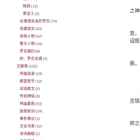
陕西
(15)
之神
黑龙江
(2)
台港澳及海外罗氏
(79)
名嫒淑女
(63)
宫，
其他人物
(62)
诏旌
警示人物
(10)
罗氏媳妇
(8)
附：罗氏女婿
(3)
丽，
文献卷
(202)
序跋选录
(29)
郡望堂号
(12)
诏诰敕文
(2)
传状碑铭
(8)
志铭
祠庙墓苑
(53)
族规家训
(39)
奏折奏议
(2)
邦之
文论书表
(12)
诗词曲赋
(2)