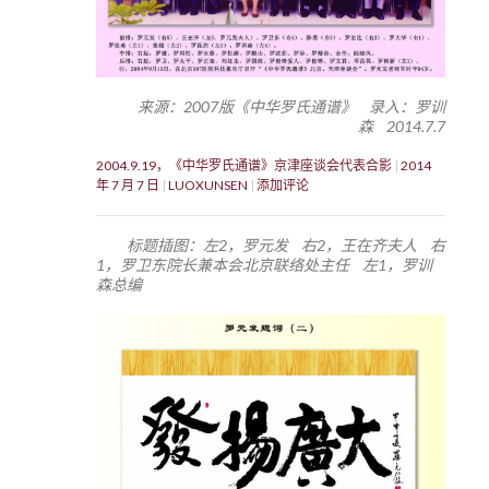
来源：2007版《中华罗氏通谱》 录入：罗训
森 2014.7.7
2004.9.19，《中华罗氏通谱》京津座谈会代表合影
2014
年 7 月 7 日
LUOXUNSEN
添加评论
标题插图：左2，罗元发 右2，王在齐夫人 右
1，罗卫东院长兼本会北京联络处主任 左1，罗训
森总编