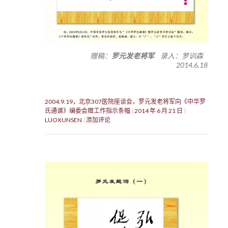
赠稿：
罗元发老将军
录入：罗训森
2014.6.18
2004.9.19，北京307医院座谈会，罗元发老将军向《中华罗
氏通谱》编委会赠工作指示条幅
2014 年 6 月 21 日
LUOXUNSEN
添加评论