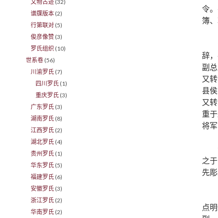
文物古迹
(32)
令。
谱牒版本
(2)
簿、
行第联对
(5)
俊彦像赞
(3)
罗氏组织
(10)
辞，
世系卷
(56)
副总
川渝罗氏
(7)
又转
四川罗氏
(1)
县侯
重庆罗氏
(3)
又转
广东罗氏
(3)
重于
湖南罗氏
(8)
将军
江西罗氏
(2)
湖北罗氏
(4)
贵州罗氏
(1)
之于
华东罗氏
(5)
先彫
福建罗氏
(6)
安徽罗氏
(3)
浙江罗氏
(2)
点明
华南罗氏
(2)