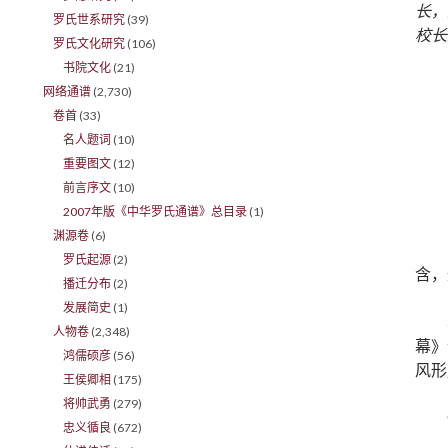
长，
罗氏世系研究
(39)
校长
罗氏文化研究
(106)
书院文化
(21)
网络通谱
(2,730)
卷首
(33)
名人题词
(10)
重要图文
(12)
前言序文
(10)
2007年版《中华罗氏通谱》总目录
(1)
渊源卷
(6)
罗氏起源
(2)
含，
播迁分布
(2)
发展简史
(1)
人物卷
(2,348)
幕》
鸿儒硕彦
(56)
风形
王侯卿相
(175)
将帅武勇
(279)
忠义循良
(672)