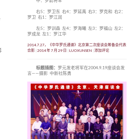
中：罗箭将军
右5：罗卫东 右4：罗延禹 右3：罗克和 右2：
罗卫 右1：罗江润
左5：罗训森 左4：罗海曦 左3：罗福山 左2：
罗成龙 左1：罗江华
2014.7.27，《中华罗氏通谱》北京第二次座谈会筹备会代表
彩
合影
2014 年 7 月 29 日
LUOXUNSEN
添加评论
标题插图：
罗元发老将军在2004.9.19座谈会发
言——摄影 中新社陈勇