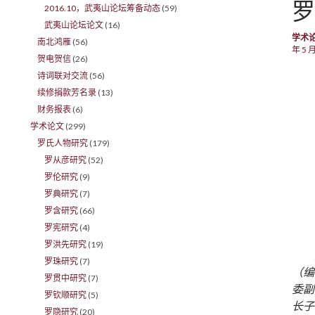
罗
2016.10，武夷山论坛筹备动态
(59)
武夷山论坛论文
(16)
学术
南北鸿雁
(56)
年 5 月
贺电贺信
(26)
诗词联对交流
(56)
续修捐款芳名录
(13)
财务报表
(6)
学术论文
(299)
罗氏人物研究
(179)
罗从彦研究
(52)
罗伦研究
(9)
罗典研究
(7)
罗含研究
(66)
罗宪研究
(4)
罗洪先研究
(19)
罗珠研究
(7)
（编
罗贯中研究
(7)
委副
罗钦顺研究
(5)
长子
罗隐研究
(20)