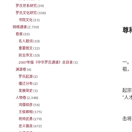
罗氏世系研究
(39)
罗氏文化研究
(106)
书院文化
(21)
网络通谱
(2,730)
尊
卷首
(33)
名人题词
(10)
重要图文
(12)
前言序文
(10)
一。
2007年版《中华罗氏通谱》总目录
(1)
祖，
渊源卷
(6)
罗氏起源
(2)
播迁分布
(2)
起宗
发展简史
(1)
“人
人物卷
(2,348)
鸿儒硕彦
(56)
王侯卿相
(175)
击将
将帅武勇
(279)
忠义循良
(672)