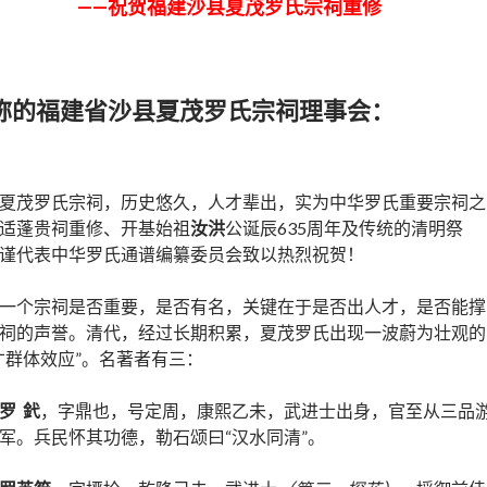
——祝贺福建沙县夏茂罗氏宗祠重修
称的福建省沙县夏茂罗氏宗祠理事会：
夏茂罗氏宗祠，历史悠久，人才辈出，实为中华罗氏重要宗祠之
适蓬贵祠重修、开基始祖
汝洪
公诞辰635周年及传统的清明祭
谨代表中华罗氏通谱编纂委员会致以热烈祝贺！
一个宗祠是否重要，是否有名，关键在于是否出人才，是否能撑
祠的声誉。清代，经过长期积累，夏茂罗氏出现一波蔚为壮观的
才群体效应”。名著者有三：
罗
釴
，字鼎也，号定周，康熙乙未，武进士出身，官至从三品
军。兵民怀其功德，勒石颂曰“汉水同清”。