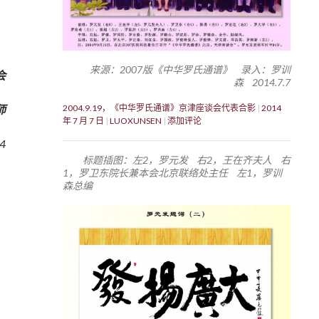
来源：2007版《中华罗氏通谱》 录入：罗训
会
森 2014.7.7
师
2004.9.19，《中华罗氏通谱》京津座谈会代表合影
2014
年 7 月 7 日
LUOXUNSEN
添加评论
.4
标题插图：左2，罗元发 右2，王在齐夫人 右
1，罗卫东院长兼本会北京联络处主任 左1，罗训
森总编