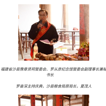
福建省沙县豫章贤祠管委会、罗从彦纪念馆管委会副理事长兼
书长
罗奋深主持庆典，沙县粮食局原局长，夏茂人