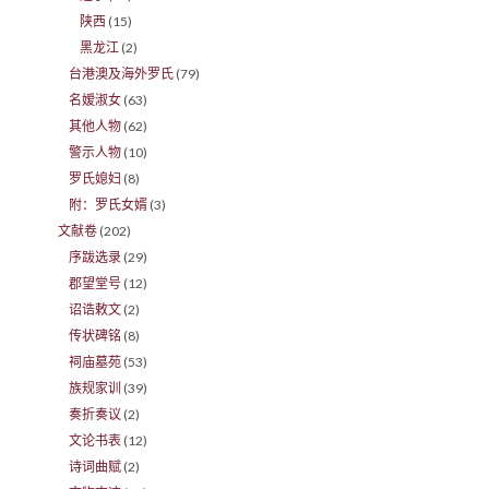
陕西
(15)
黑龙江
(2)
台港澳及海外罗氏
(79)
名嫒淑女
(63)
其他人物
(62)
警示人物
(10)
罗氏媳妇
(8)
附：罗氏女婿
(3)
文献卷
(202)
序跋选录
(29)
郡望堂号
(12)
诏诰敕文
(2)
传状碑铭
(8)
祠庙墓苑
(53)
族规家训
(39)
奏折奏议
(2)
文论书表
(12)
诗词曲赋
(2)