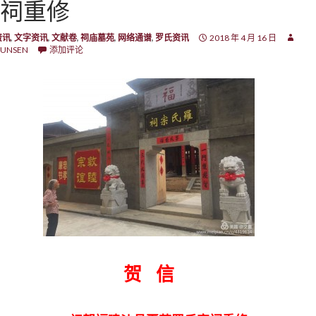
祠重修
资讯
,
文字资讯
,
文献卷
,
祠庙墓苑
,
网络通谱
,
罗氏资讯
2018 年 4 月 16 日
UNSEN
添加评论
贺 信