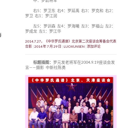
中：罗箭将军
右5：罗卫东 右4：罗延禹 右3：罗克和 右2：
罗卫 右1：罗江润
左5：罗训森 左4：罗海曦 左3：罗福山 左2：
罗成龙 左1：罗江华
海
、
2014.7.27，《中华罗氏通谱》北京第二次座谈会筹备会代表
合影
2014 年 7 月 29 日
LUOXUNSEN
添加评论
标题插图：
罗元发老将军在2004.9.19座谈会发
言——摄影 中新社陈勇