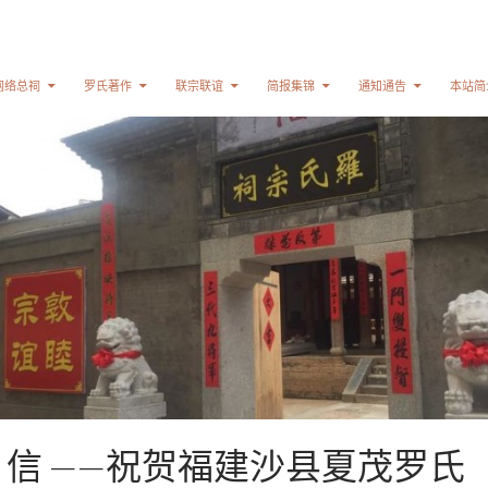
网络总祠
罗氏著作
联宗联谊
简报集锦
通知通告
本站简
 信 ——祝贺福建沙县夏茂罗氏