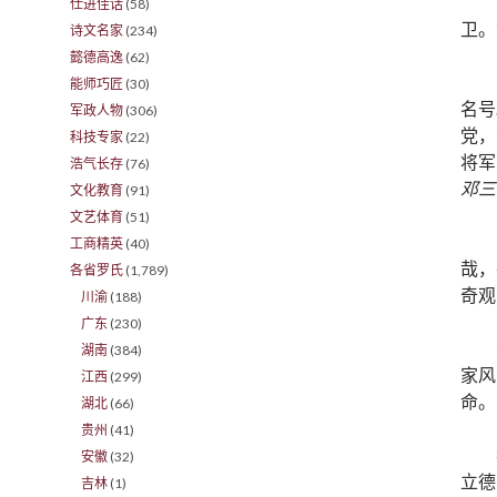
仕进佳话
(58)
卫。
诗文名家
(234)
懿德高逸
(62)
能师巧匠
(30)
名号
军政人物
(306)
党，
科技专家
(22)
将军
浩气长存
(76)
邓三
文化教育
(91)
文艺体育
(51)
工商精英
(40)
哉，
各省罗氏
(1,789)
奇观
川渝
(188)
广东
(230)
湖南
(384)
家风
江西
(299)
命。
湖北
(66)
贵州
(41)
安徽
(32)
立德
吉林
(1)