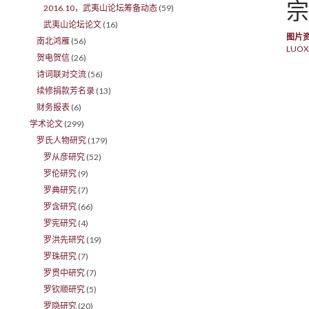
宗
2016.10，武夷山论坛筹备动态
(59)
武夷山论坛论文
(16)
图片
南北鸿雁
(56)
LUOX
贺电贺信
(26)
诗词联对交流
(56)
续修捐款芳名录
(13)
财务报表
(6)
学术论文
(299)
罗氏人物研究
(179)
罗从彦研究
(52)
罗伦研究
(9)
罗典研究
(7)
罗含研究
(66)
罗宪研究
(4)
罗洪先研究
(19)
罗珠研究
(7)
罗贯中研究
(7)
罗钦顺研究
(5)
罗隐研究
(20)