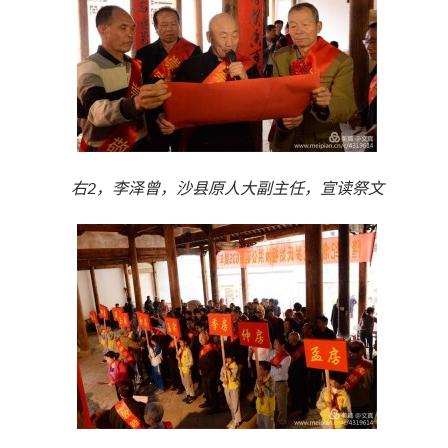
右2，李泽曾，沙县原人大副主任，宣读祭文