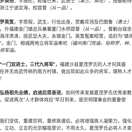
罗英笏
，字搢抡，乾隆己未
，
武进士
（第三、探花），
授御前侍
浙江宁波定海，权提督
（从一品）
。
罗英笈
，字思程，武生，行伍出身，赏戴花翎及巴图鲁
（勇士）
。升福建金门镇总兵兼署厦门水师提督
（从一品）
。督剿台寇余
海洋肃清，授武显大夫，永镇金门。英笈冤案昭雪，追封为“镇
”。金门、榕城两地立将军庙奉祀
（福州南门兜庙，俗称罗、林
将军庙。
“一门双进士，三代九将军”，
福建沙县夏茂罗氏的人才何其盛
在并无尚武传统的南方村镇，竟出现如此众多的将军，堪称人才
！
弘扬祖先业绩，启迪后昆奋进
。如何传承发展夏茂罗氏优秀家教
，促进再次“人才群体效应”早日到来，是宗祠理事会的重要使
我们坚信，重建宗祠，重修族谱后，必将增强族人凝聚力，强化
、立功、立言的光宗耀祖意识，不用太久，夏茂罗氏必将人才泉