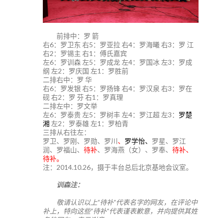
前排中：罗 箭
右6：罗卫东 右5：罗亚拉 右4：罗海曦 右3：罗 江
右2：罗锡主 右1：傅氏嘉宾
左6：罗训森 左5：罗成龙 左4：罗国冰 左3：罗成
纲 左2：罗庆国 左1：罗胜前
二排右中：罗 华
右6：罗发银 右5：罗扬锋 右4：罗汉泉 右3：罗在
砚 右2：罗 芬 右1：罗真理
二排左中：罗文举
左6：罗泰贵 左5：罗树丰 左4：罗江超 左3：
罗楚
湘
左2：罗泰雄 左1：罗柏青
三排从右往左：
罗卫、罗刚、罗勋、罗川
、
罗学怡、
罗星、罗江
润、罗福山、
待补
、罗海燕（女）、罗奉、
待补、
待补。
注：2014.10.26，摄于丰台总后北京基地会议室。
训森注：
敬请认识以上“待补”代表名字的网友，在评论中
补上，特向这些“待补”代表谨表歉意，并向提供其姓