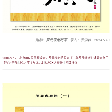
赠稿：
罗元发老将军
录入：罗训森 2014.6.18
2004.9.19，北京307医院座谈会，罗元发老将军向《中华罗氏通谱》编委会赠工
作指示条幅
2014 年 6 月 21 日
LUOXUNSEN
添加评论