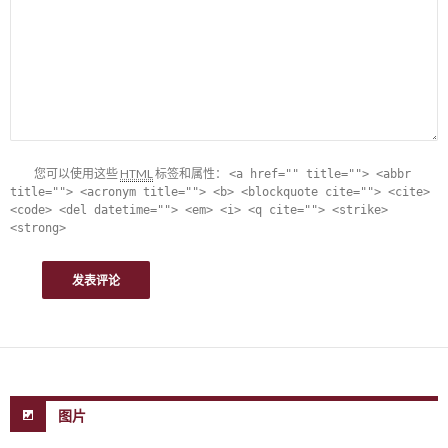
您可以使用这些
HTML
标签和属性：
<a href="" title=""> <abbr
title=""> <acronym title=""> <b> <blockquote cite=""> <cite>
<code> <del datetime=""> <em> <i> <q cite=""> <strike>
<strong>
图片