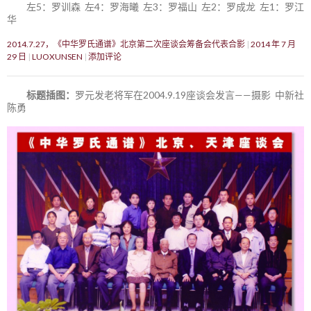
左5：罗训森 左4：罗海曦 左3：罗福山 左2：罗成龙 左1：罗江
华
2014.7.27，《中华罗氏通谱》北京第二次座谈会筹备会代表合影
2014 年 7 月
29 日
LUOXUNSEN
添加评论
标题插图：
罗元发老将军在2004.9.19座谈会发言——摄影 中新社
陈勇