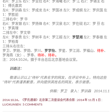
右6：罗卫东 右5：罗亚拉 右4：罗海曦 右3：罗 江 右2：罗锡主 右
1：傅氏嘉宾
左6：罗训森 左5：罗成龙 左4：罗国冰 左3：罗成纲 左2：罗庆国 左
1：罗胜前
二排右中：罗 华
右6：罗发银 右5：罗扬锋 右4：罗汉泉 右3：罗在砚 右2：罗 芬 右
1：罗真理
二排左中：罗文举
左6：罗泰贵 左5：罗树丰 左4：罗江超 左3：
罗楚湘
左2：罗泰雄 左
1：罗柏青
三排从右往左：
罗卫、罗刚、罗勋、罗川
、
罗学怡、
罗星、罗江润、罗福山、
待补
、
罗海燕（女）、罗奉、
待补、待补。
注：2014.10.26，摄于丰台总后北京基地会议室。
训森注：
敬请认识以上“待补”代表名字的网友，在评论中补上，特向这些
“待补”代表谨表歉意，并向提供其姓名的网友，表示谢意。
供稿：罗卫 录入：罗训森 2014.11.1
2014.10.26，《罗氏通谱》北京第二次座谈会代表合影
2014 年 11 月 1 日
LUOXUNSEN
5 COMMENTS