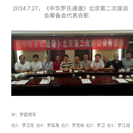
2014.7.27，《中华罗氏通谱》北京第二次座谈
会筹备会代表合影
中：罗箭将军
右5：罗卫东 右4：罗延禹 右3：罗克和 右2：罗卫 右1：罗江润