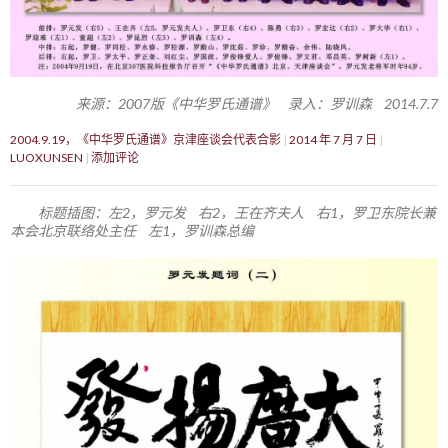
来源：2007版《中华罗氏通谱》 录入：罗训森 2014.7.7
2004.9.19，《中华罗氏通谱》京津座谈会代表合影
2014 年 7 月 7 日
LUOXUNSEN
添加评论
标题插图：左2，罗元发 右2，王在齐夫人 右1，罗卫东院长兼
本会北京联络处主任 左1，罗训森总编