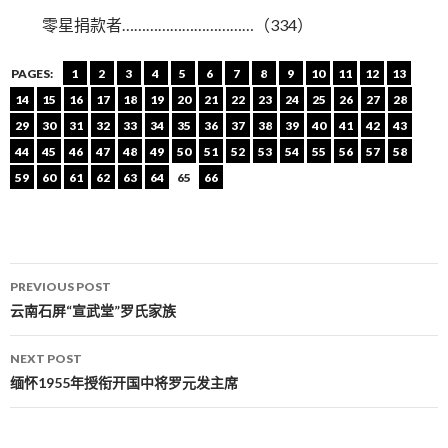
零星捐款者……………………………（334）
PAGES:
1
2
3
4
5
6
7
8
9
10
11
12
13
14
15
16
17
18
19
20
21
22
23
24
25
26
27
28
29
30
31
32
33
34
35
36
37
38
39
40
41
42
43
44
45
46
47
48
49
50
51
52
53
54
55
56
57
58
59
60
61
62
63
64
65
66
PREVIOUS POST
Post navigation
云南石屏“宣武堂”罗氏家族
NEXT POST
缅怀1955年授衔开国中将罗元发主席