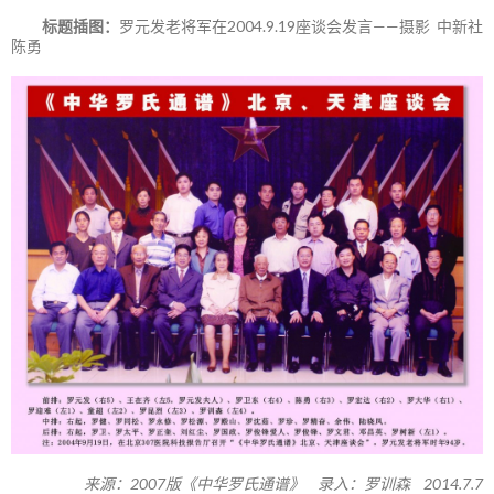
标题插图：
罗元发老将军在2004.9.19座谈会发言——摄影 中新社
陈勇
来源：2007版《中华罗氏通谱》 录入：罗训森 2014.7.7