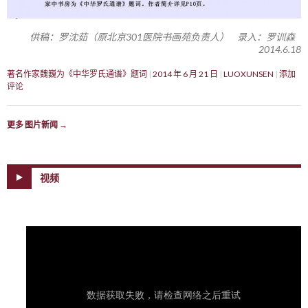
供稿：罗沈茹（原北京301医院书画苑负责人） 录入：罗训森
2014.6.18
著名作家魏巍为《中华罗氏通谱》题词
2014 年 6 月 21 日
LUOXUNSEN
添加
评论
更多 图片新闻
→
视频