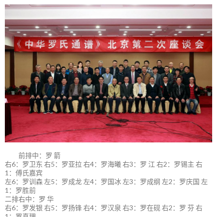
前排中：罗 箭
右6：罗卫东 右5：罗亚拉 右4：罗海曦 右3：罗 江 右2：罗锡主 右
1：傅氏嘉宾
左6：罗训森 左5：罗成龙 左4：罗国冰 左3：罗成纲 左2：罗庆国 左
1：罗胜前
二排右中：罗 华
右6：罗发银 右5：罗扬锋 右4：罗汉泉 右3：罗在砚 右2：罗 芬 右
1：罗真理