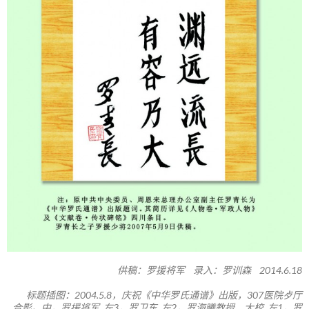
供稿：罗援将军 录入：罗训森 2014.6.18
标题插图：2004.5.8，庆祝《中华罗氏通谱》出版，307医院歺厅
合影。中，罗援将军 左3，罗卫东 左2，罗海曦教授、大校 左1，罗