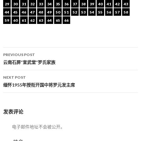
29
30
31
32
33
34
35
36
37
38
39
40
41
42
43
44
45
46
47
48
49
50
51
52
53
54
55
56
57
58
59
60
61
62
63
64
65
66
PREVIOUS POST
Post navigation
云南石屏“宣武堂”罗氏家族
NEXT POST
缅怀1955年授衔开国中将罗元发主席
发表评论
电子邮件地址不会被公开。