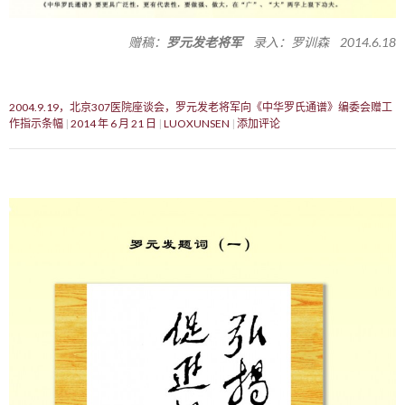
赠稿：
罗元发老将军
录入：罗训森 2014.6.18
2004.9.19，北京307医院座谈会，罗元发老将军向《中华罗氏通谱》编委会赠工
作指示条幅
2014 年 6 月 21 日
LUOXUNSEN
添加评论