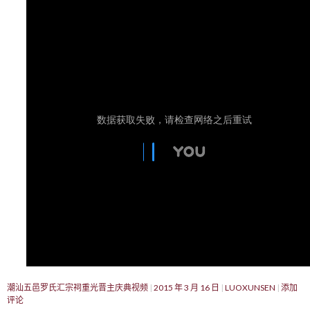
潮汕五邑罗氏汇宗祠重光晋主庆典视频
2015 年 3 月 16 日
LUOXUNSEN
添加
评论