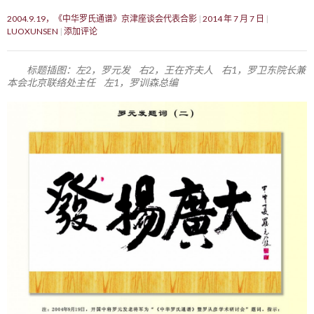
2004.9.19，《中华罗氏通谱》京津座谈会代表合影
2014 年 7 月 7 日
LUOXUNSEN
添加评论
标题插图：左2，罗元发 右2，王在齐夫人 右1，罗卫东院长兼
本会北京联络处主任 左1，罗训森总编