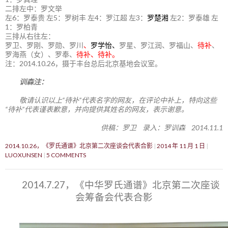
二排左中：罗文举
左6：罗泰贵 左5：罗树丰 左4：罗江超 左3：
罗楚湘
左2：罗泰雄 左
1：罗柏青
三排从右往左：
罗卫、罗刚、罗勋、罗川
、
罗学怡、
罗星、罗江润、罗福山、
待补
、
罗海燕（女）、罗奉、
待补、待补。
注：2014.10.26，摄于丰台总后北京基地会议室。
训森注：
敬请认识以上“待补”代表名字的网友，在评论中补上，特向这些
“待补”代表谨表歉意，并向提供其姓名的网友，表示谢意。
供稿：罗卫 录入：罗训森 2014.11.1
2014.10.26，《罗氏通谱》北京第二次座谈会代表合影
2014 年 11 月 1 日
LUOXUNSEN
5 COMMENTS
2014.7.27，《中华罗氏通谱》北京第二次座谈
会筹备会代表合影