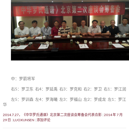
中：罗箭将军
右5：罗卫东 右4：罗延禹 右3：罗克和 右2：罗卫 右1：罗江润
左5：罗训森 左4：罗海曦 左3：罗福山 左2：罗成龙 左1：罗江
华
2014.7.27，《中华罗氏通谱》北京第二次座谈会筹备会代表合影
2014 年 7 月
29 日
LUOXUNSEN
添加评论