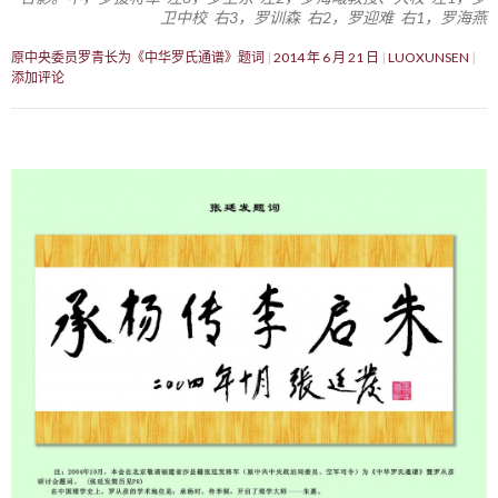
卫中校 右3，罗训森 右2，罗迎难 右1，罗海燕
原中央委员罗青长为《中华罗氏通谱》题词
2014 年 6 月 21 日
LUOXUNSEN
添加评论