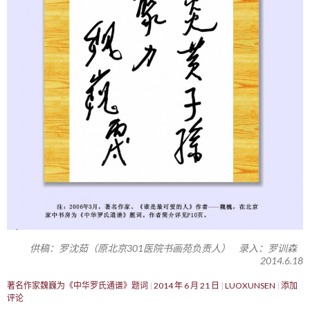
供稿：罗沈茹（原北京301医院书画苑负责人） 录入：罗训森
2014.6.18
著名作家魏巍为《中华罗氏通谱》题词
2014 年 6 月 21 日
LUOXUNSEN
添加
评论