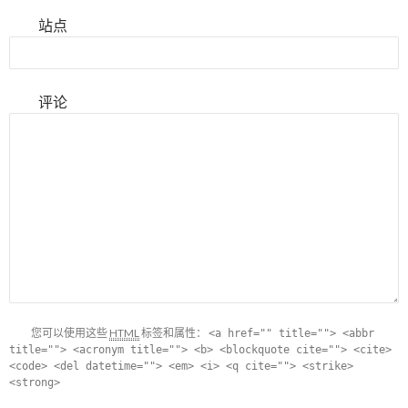
站点
评论
您可以使用这些
HTML
标签和属性：
<a href="" title=""> <abbr
title=""> <acronym title=""> <b> <blockquote cite=""> <cite>
<code> <del datetime=""> <em> <i> <q cite=""> <strike>
<strong>