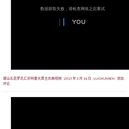
潮汕五邑罗氏汇宗祠重光晋主庆典视频
2015 年 3 月 16 日
LUOXUNSEN
添加
评论