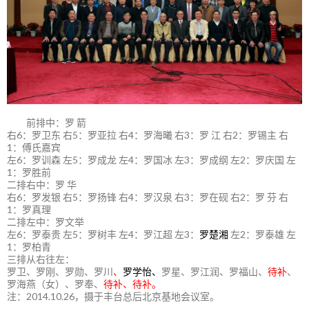
前排中：罗 箭
右6：罗卫东 右5：罗亚拉 右4：罗海曦 右3：罗 江 右2：罗锡主 右
1：傅氏嘉宾
左6：罗训森 左5：罗成龙 左4：罗国冰 左3：罗成纲 左2：罗庆国 左
1：罗胜前
二排右中：罗 华
右6：罗发银 右5：罗扬锋 右4：罗汉泉 右3：罗在砚 右2：罗 芬 右
1：罗真理
二排左中：罗文举
左6：罗泰贵 左5：罗树丰 左4：罗江超 左3：
罗楚湘
左2：罗泰雄 左
1：罗柏青
三排从右往左：
罗卫、罗刚、罗勋、罗川
、
罗学怡、
罗星、罗江润、罗福山、
待补
、
罗海燕（女）、罗奉、
待补、待补。
注：2014.10.26，摄于丰台总后北京基地会议室。