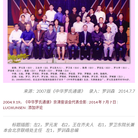
来源：2007版《中华罗氏通谱》 录入：罗训森 2014.7.7
2004.9.19，《中华罗氏通谱》京津座谈会代表合影
2014 年 7 月 7 日
LUOXUNSEN
添加评论
标题插图：左2，罗元发 右2，王在齐夫人 右1，罗卫东院长兼
本会北京联络处主任 左1，罗训森总编