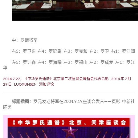
中：罗箭将军
右5：罗卫东 右4：罗延禹 右3：罗克和 右2：罗卫 右1：罗江润
左5：罗训森 左4：罗海曦 左3：罗福山 左2：罗成龙 左1：罗江
华
2014.7.27，《中华罗氏通谱》北京第二次座谈会筹备会代表合影
2014 年 7 月
29 日
LUOXUNSEN
添加评论
标题插图：
罗元发老将军在2004.9.19座谈会发言——摄影 中新社
陈勇