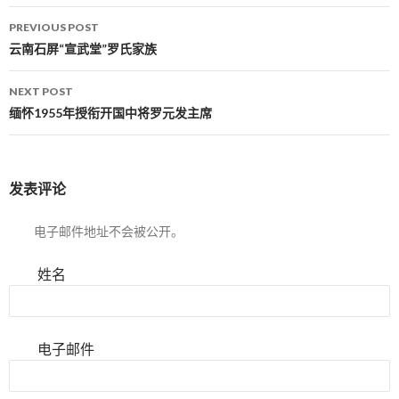
PREVIOUS POST
Post navigation
云南石屏“宣武堂”罗氏家族
NEXT POST
缅怀1955年授衔开国中将罗元发主席
发表评论
电子邮件地址不会被公开。
姓名
电子邮件