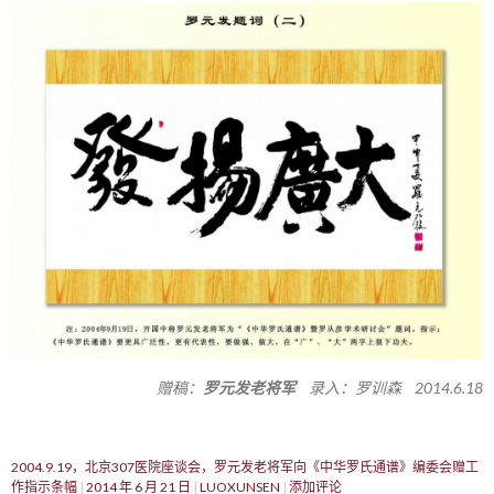
赠稿：
罗元发老将军
录入：罗训森 2014.6.18
2004.9.19，北京307医院座谈会，罗元发老将军向《中华罗氏通谱》编委会赠工
作指示条幅
2014 年 6 月 21 日
LUOXUNSEN
添加评论