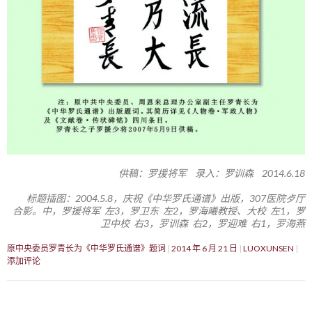
供稿：罗援将军 录入：罗训森 2014.6.18
标题插图：2004.5.8，庆祝《中华罗氏通谱》出版，307医院歺厅
合影。中，罗援将军 左3，罗卫东 左2，罗海曦教授、大校 左1，罗
卫中校 右3，罗训森 右2，罗迎难 右1，罗海燕
原中央委员罗青长为《中华罗氏通谱》题词
2014 年 6 月 21 日
LUOXUNSEN
添加评论