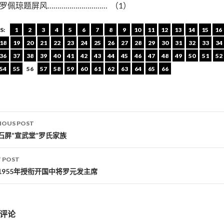
罗佩琼题屏风………………………… （1）
S:
1
2
3
4
5
6
7
8
9
10
11
12
13
14
15
16
18
19
20
21
22
23
24
25
26
27
28
29
30
31
32
33
34
36
37
38
39
40
41
42
43
44
45
46
47
48
49
50
51
52
54
55
56
57
58
59
60
61
62
63
64
65
66
IOUS POST
st navigation
石屏“宣武堂”罗氏家族
 POST
1955年授衔开国中将罗元发主席
评论