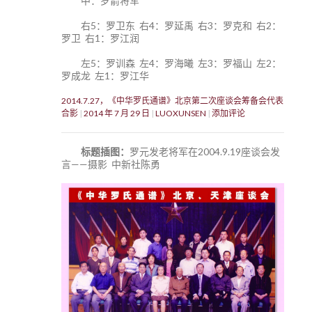
中：罗箭将军
右5：罗卫东 右4：罗延禹 右3：罗克和 右2：
罗卫 右1：罗江润
左5：罗训森 左4：罗海曦 左3：罗福山 左2：
罗成龙 左1：罗江华
2014.7.27，《中华罗氏通谱》北京第二次座谈会筹备会代表
合影
2014 年 7 月 29 日
LUOXUNSEN
添加评论
标题插图：
罗元发老将军在2004.9.19座谈会发
言——摄影 中新社陈勇