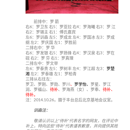
前排中：罗 箭
右6：罗卫东 右5：罗亚拉 右4：罗海曦 右3：罗 江
右2：罗锡主 右1：傅氏嘉宾
左6：罗训森 左5：罗成龙 左4：罗国冰 左3：罗成
纲 左2：罗庆国 左1：罗胜前
二排右中：罗 华
右6：罗发银 右5：罗扬锋 右4：罗汉泉 右3：罗在
砚 右2：罗 芬 右1：罗真理
二排左中：罗文举
左6：罗泰贵 左5：罗树丰 左4：罗江超 左3：
罗楚
湘
左2：罗泰雄 左1：罗柏青
三排从右往左：
罗卫、罗刚、罗勋、罗川
、
罗学怡、
罗星、罗江
润、罗福山、
待补
、罗海燕（女）、罗奉、
待补、
待补。
注：2014.10.26，摄于丰台总后北京基地会议室。
训森注：
敬请认识以上“待补”代表名字的网友，在评论中
补上，特向这些“待补”代表谨表歉意，并向提供其姓