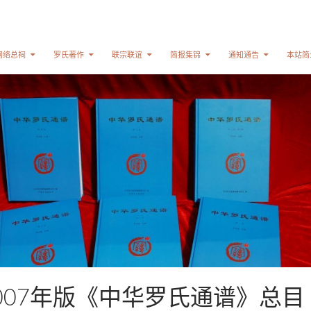
网络总祠
罗氏著作
联宗联谊
简报集锦
通知通告
本站简
007年版《中华罗氏通谱》总目