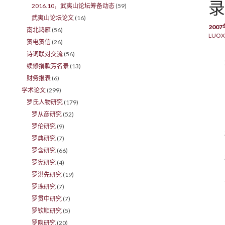
录
2016.10，武夷山论坛筹备动态
(59)
武夷山论坛论文
(16)
200
南北鸿雁
(56)
LUOX
贺电贺信
(26)
诗词联对交流
(56)
续修捐款芳名录
(13)
财务报表
(6)
学术论文
(299)
罗氏人物研究
(179)
罗从彦研究
(52)
罗伦研究
(9)
罗典研究
(7)
罗含研究
(66)
罗宪研究
(4)
罗洪先研究
(19)
罗珠研究
(7)
罗贯中研究
(7)
罗钦顺研究
(5)
罗隐研究
(20)