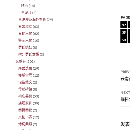
陕西
(15)
黑龙江
(2)
PAGE
台港澳及海外罗氏
(79)
17
名嫒淑女
(63)
35
其他人物
(62)
53
警示人物
(10)
罗氏媳妇
(8)
附：罗氏女婿
(3)
文献卷
(202)
序跋选录
(29)
PREV
郡望堂号
(12)
Po
云南
诏诰敕文
(2)
传状碑铭
(8)
NEXT
祠庙墓苑
(53)
缅怀
族规家训
(39)
奏折奏议
(2)
文论书表
(12)
发表
诗词曲赋
(2)