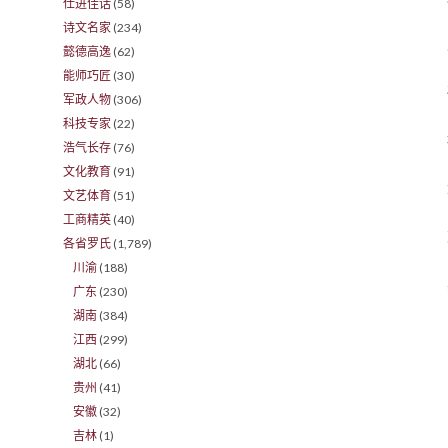
仕进佳话
(58)
诗文名家
(234)
懿德高逸
(62)
能师巧匠
(30)
军政人物
(306)
科技专家
(22)
浩气长存
(76)
文化教育
(91)
文艺体育
(51)
工商精英
(40)
各省罗氏
(1,789)
川渝
(188)
广东
(230)
湖南
(384)
江西
(299)
湖北
(66)
贵州
(41)
安徽
(32)
吉林
(1)