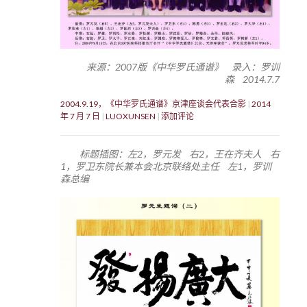
来源：2007版《中华罗氏通谱》 录入：罗训
森 2014.7.7
2004.9.19，《中华罗氏通谱》京津座谈会代表合影
2014
年 7 月 7 日
LUOXUNSEN
添加评论
标题插图：左2，罗元发 右2，王在齐夫人 右
1，罗卫东院长兼本会北京联络处主任 左1，罗训
森总编