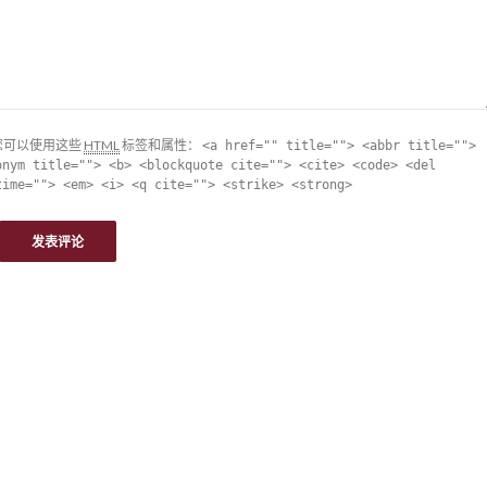
您可以使用这些
HTML
标签和属性：
<a href="" title=""> <abbr title="">
onym title=""> <b> <blockquote cite=""> <cite> <code> <del
time=""> <em> <i> <q cite=""> <strike> <strong>