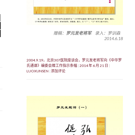
赠稿：
罗元发老将军
录入：罗训森
2014.6.18
2004.9.19，北京307医院座谈会，罗元发老将军向《中华罗
氏通谱》编委会赠工作指示条幅
2014 年 6 月 21 日
LUOXUNSEN
添加评论