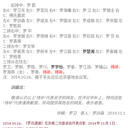
前排中：罗 箭
右6：罗卫东 右5：罗亚拉 右4：罗海曦 右3：罗 江 右2：罗锡主 右
1：傅氏嘉宾
左6：罗训森 左5：罗成龙 左4：罗国冰 左3：罗成纲 左2：罗庆国 左
1：罗胜前
二排右中：罗 华
右6：罗发银 右5：罗扬锋 右4：罗汉泉 右3：罗在砚 右2：罗 芬 右
1：罗真理
二排左中：罗文举
左6：罗泰贵 左5：罗树丰 左4：罗江超 左3：
罗楚湘
左2：罗泰雄 左
1：罗柏青
三排从右往左：
罗卫、罗刚、罗勋、罗川
、
罗学怡、
罗星、罗江润、罗福山、
待补
、
罗海燕（女）、罗奉、
待补、待补。
注：2014.10.26，摄于丰台总后北京基地会议室。
训森注：
敬请认识以上“待补”代表名字的网友，在评论中补上，特向这些
“待补”代表谨表歉意，并向提供其姓名的网友，表示谢意。
供稿：罗卫 录入：罗训森 2014.11.1
2014.10.26，《罗氏通谱》北京第二次座谈会代表合影
2014 年 11 月 1 日