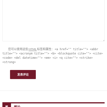
您可以使用这些
HTML
标签和属性：
<a href="" title=""> <abbr
title=""> <acronym title=""> <b> <blockquote cite=""> <cite>
<code> <del datetime=""> <em> <i> <q cite=""> <strike>
<strong>
图片