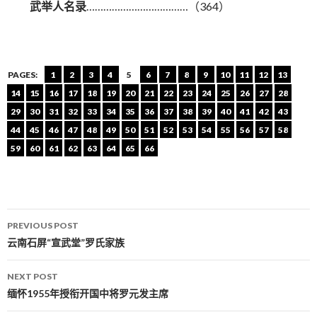
武举人名录
………………………………（364）
PAGES:
1
2
3
4
5
6
7
8
9
10
11
12
13
14
15
16
17
18
19
20
21
22
23
24
25
26
27
28
29
30
31
32
33
34
35
36
37
38
39
40
41
42
43
44
45
46
47
48
49
50
51
52
53
54
55
56
57
58
59
60
61
62
63
64
65
66
PREVIOUS POST
Post navigation
云南石屏“宣武堂”罗氏家族
NEXT POST
缅怀1955年授衔开国中将罗元发主席