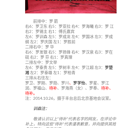
前排中：罗 箭
右6：罗卫东 右5：罗亚拉 右4：罗海曦 右3：罗 江
右2：罗锡主 右1：傅氏嘉宾
左6：罗训森 左5：罗成龙 左4：罗国冰 左3：罗成
纲 左2：罗庆国 左1：罗胜前
二排右中：罗 华
右6：罗发银 右5：罗扬锋 右4：罗汉泉 右3：罗在
砚 右2：罗 芬 右1：罗真理
二排左中：罗文举
左6：罗泰贵 左5：罗树丰 左4：罗江超 左3：
罗楚
湘
左2：罗泰雄 左1：罗柏青
三排从右往左：
罗卫、罗刚、罗勋、罗川
、
罗学怡、
罗星、罗江
润、罗福山、
待补
、罗海燕（女）、罗奉、
待补、
待补。
注：2014.10.26，摄于丰台总后北京基地会议室。
训森注：
敬请认识以上“待补”代表名字的网友，在评论中
补上，特向这些“待补”代表谨表歉意，并向提供其姓