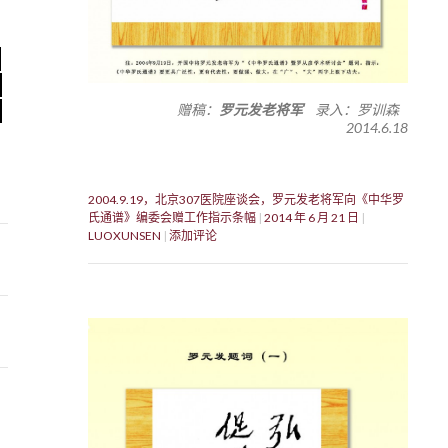
赠稿：
罗元发老将军
录入：罗训森
2014.6.18
2004.9.19，北京307医院座谈会，罗元发老将军向《中华罗
氏通谱》编委会赠工作指示条幅
2014 年 6 月 21 日
LUOXUNSEN
添加评论