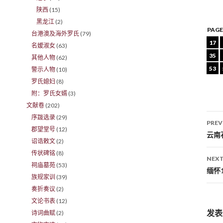
陕西
(15)
黑龙江
(2)
PAGE
台港澳及海外罗氏
(79)
17
名嫒淑女
(63)
35
其他人物
(62)
53
警示人物
(10)
罗氏媳妇
(8)
附：罗氏女婿
(3)
文献卷
(202)
序跋选录
(29)
PREV
郡望堂号
(12)
Po
云南
诏诰敕文
(2)
传状碑铭
(8)
NEXT
祠庙墓苑
(53)
缅怀
族规家训
(39)
奏折奏议
(2)
文论书表
(12)
发表
诗词曲赋
(2)