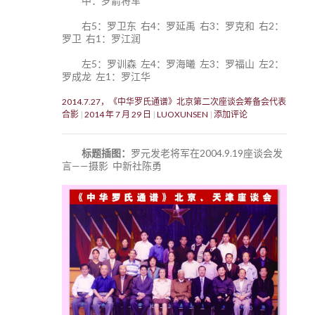
中：罗箭将军
右5：罗卫东 右4：罗延禹 右3：罗克和 右2：
罗卫 右1：罗江润
左5：罗训森 左4：罗海曦 左3：罗福山 左2：
罗成龙 左1：罗江华
2014.7.27，《中华罗氏通谱》北京第二次座谈会筹备会代表
合影
2014 年 7 月 29 日
LUOXUNSEN
添加评论
标题插图：
罗元发老将军在2004.9.19座谈会发
言——摄影 中新社陈勇