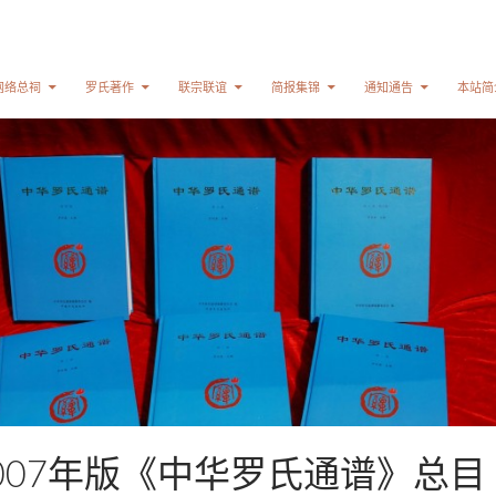
网络总祠
罗氏著作
联宗联谊
简报集锦
通知通告
本站简
007年版《中华罗氏通谱》总目