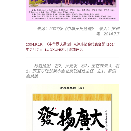
来源：2007版《中华罗氏通谱》 录入：罗训
森 2014.7.7
2004.9.19，《中华罗氏通谱》京津座谈会代表合影
2014
年 7 月 7 日
LUOXUNSEN
添加评论
标题插图：左2，罗元发 右2，王在齐夫人 右
1，罗卫东院长兼本会北京联络处主任 左1，罗训
森总编