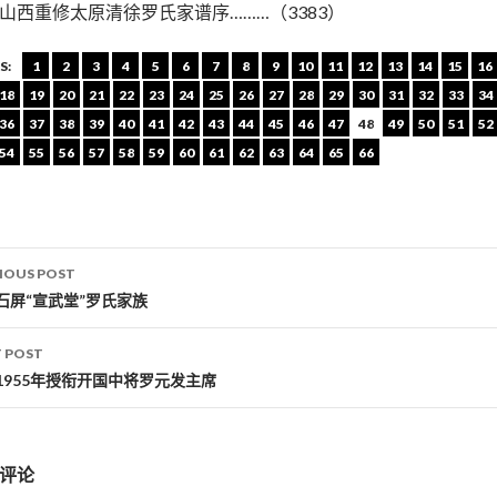
山西重修太原清徐罗氏家谱序………（3383）
S:
1
2
3
4
5
6
7
8
9
10
11
12
13
14
15
16
18
19
20
21
22
23
24
25
26
27
28
29
30
31
32
33
34
36
37
38
39
40
41
42
43
44
45
46
47
48
49
50
51
52
54
55
56
57
58
59
60
61
62
63
64
65
66
IOUS POST
st navigation
石屏“宣武堂”罗氏家族
 POST
1955年授衔开国中将罗元发主席
评论