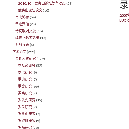
录
2016.10，武夷山论坛筹备动态
(59)
武夷山论坛论文
(16)
200
南北鸿雁
(56)
LUOX
贺电贺信
(26)
诗词联对交流
(56)
续修捐款芳名录
(13)
财务报表
(6)
学术论文
(299)
罗氏人物研究
(179)
罗从彦研究
(52)
罗伦研究
(9)
罗典研究
(7)
罗含研究
(66)
罗宪研究
(4)
罗洪先研究
(19)
罗珠研究
(7)
罗贯中研究
(7)
罗钦顺研究
(5)
罗隐研究
(20)