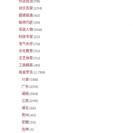
仕进佳话
(58)
诗文名家
(234)
懿德高逸
(62)
能师巧匠
(30)
军政人物
(306)
科技专家
(22)
浩气长存
(76)
文化教育
(91)
文艺体育
(51)
工商精英
(40)
各省罗氏
(1,789)
川渝
(188)
广东
(230)
湖南
(384)
江西
(299)
湖北
(66)
贵州
(41)
安徽
(32)
吉林
(1)