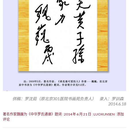
供稿：罗沈茹（原北京301医院书画苑负责人） 录入：罗训森
2014.6.18
著名作家魏巍为《中华罗氏通谱》题词
2014 年 6 月 21 日
LUOXUNSEN
添加
评论