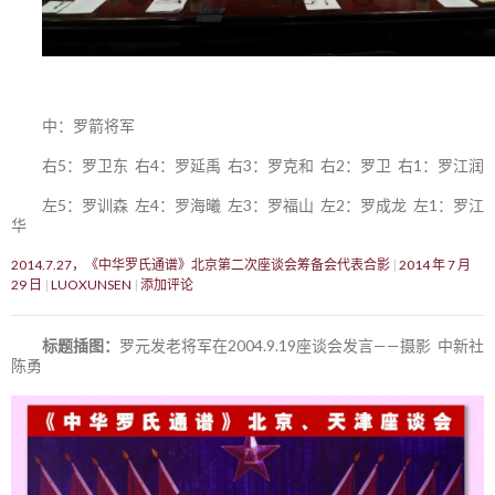
中：罗箭将军
右5：罗卫东 右4：罗延禹 右3：罗克和 右2：罗卫 右1：罗江润
左5：罗训森 左4：罗海曦 左3：罗福山 左2：罗成龙 左1：罗江
华
2014.7.27，《中华罗氏通谱》北京第二次座谈会筹备会代表合影
2014 年 7 月
29 日
LUOXUNSEN
添加评论
标题插图：
罗元发老将军在2004.9.19座谈会发言——摄影 中新社
陈勇