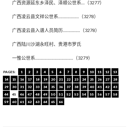
广西资源延东乡泽民、泽顺公世系…（3277）
广西凌云县文祥公世系………………（3278）
广西凌云县入谱人员简历……………（3278）
广西陆川沙湖永旺村、贵港市罗氏
一惟公世系……………………………（3279）
PAGES:
1
2
3
4
5
6
7
8
9
10
11
12
13
14
15
16
17
18
19
20
21
22
23
24
25
26
27
28
29
30
31
32
33
34
35
36
37
38
39
40
41
42
43
44
45
46
47
48
49
50
51
52
53
54
55
56
57
58
59
60
61
62
63
64
65
66