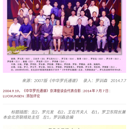
来源：2007版《中华罗氏通谱》 录入：罗训森 2014.7.7
2004.9.19，《中华罗氏通谱》京津座谈会代表合影
2014 年 7 月 7 日
LUOXUNSEN
添加评论
标题插图：左2，罗元发 右2，王在齐夫人 右1，罗卫东院长兼
本会北京联络处主任 左1，罗训森总编