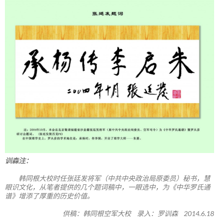
训森注：
韩同根大校时任张廷发将军（中共中央政治局原委员）秘书，慧
眼识文化，从笔者提供的几个题词稿中，一眼选中，为《中华罗氏通
谱》增添了厚重的历史价值。
供稿：韩同根空军大校 录入：罗训森 2014.6.18