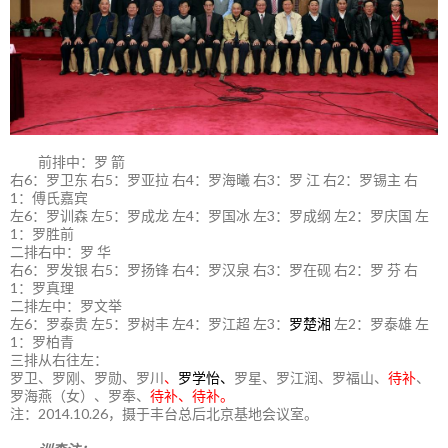
前排中：罗 箭
右6：罗卫东 右5：罗亚拉 右4：罗海曦 右3：罗 江 右2：罗锡主 右
1：傅氏嘉宾
左6：罗训森 左5：罗成龙 左4：罗国冰 左3：罗成纲 左2：罗庆国 左
1：罗胜前
二排右中：罗 华
右6：罗发银 右5：罗扬锋 右4：罗汉泉 右3：罗在砚 右2：罗 芬 右
1：罗真理
二排左中：罗文举
左6：罗泰贵 左5：罗树丰 左4：罗江超 左3：
罗楚湘
左2：罗泰雄 左
1：罗柏青
三排从右往左：
罗卫、罗刚、罗勋、罗川
、
罗学怡、
罗星、罗江润、罗福山、
待补
、
罗海燕（女）、罗奉、
待补、待补。
注：2014.10.26，摄于丰台总后北京基地会议室。