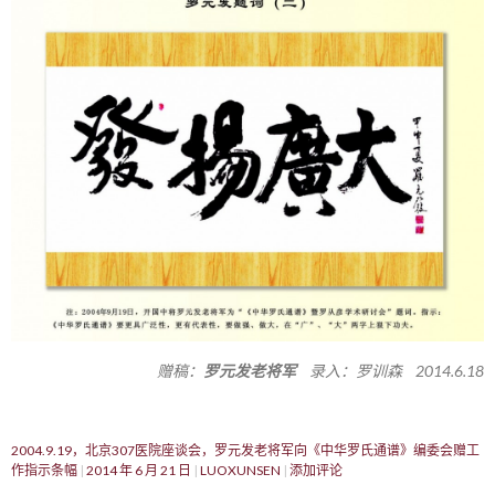
赠稿：
罗元发老将军
录入：罗训森 2014.6.18
2004.9.19，北京307医院座谈会，罗元发老将军向《中华罗氏通谱》编委会赠工
作指示条幅
2014 年 6 月 21 日
LUOXUNSEN
添加评论