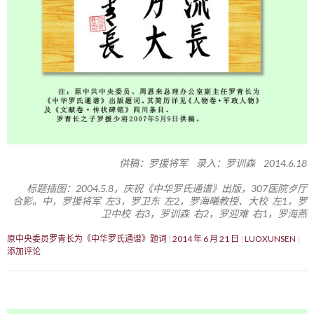
供稿：罗援将军 录入：罗训森 2014.6.18
标题插图：2004.5.8，庆祝《中华罗氏通谱》出版，307医院歺厅
合影。中，罗援将军 左3，罗卫东 左2，罗海曦教授、大校 左1，罗
卫中校 右3，罗训森 右2，罗迎难 右1，罗海燕
原中央委员罗青长为《中华罗氏通谱》题词
2014 年 6 月 21 日
LUOXUNSEN
添加评论