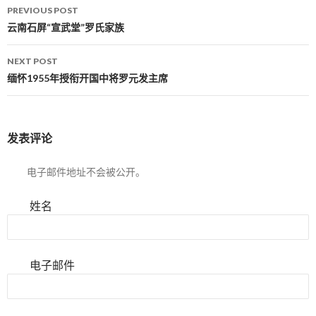
PREVIOUS POST
Post navigation
云南石屏“宣武堂”罗氏家族
NEXT POST
缅怀1955年授衔开国中将罗元发主席
发表评论
电子邮件地址不会被公开。
姓名
电子邮件