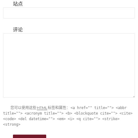
站点
评论
您可以使用这些
HTML
标签和属性：
<a href="" title=""> <abbr
title=""> <acronym title=""> <b> <blockquote cite=""> <cite>
<code> <del datetime=""> <em> <i> <q cite=""> <strike>
<strong>