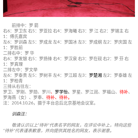
前排中：罗 箭
右6：罗卫东 右5：罗亚拉 右4：罗海曦 右3：罗 江 右2：罗锡主 右
1：傅氏嘉宾
左6：罗训森 左5：罗成龙 左4：罗国冰 左3：罗成纲 左2：罗庆国 左
1：罗胜前
二排右中：罗 华
右6：罗发银 右5：罗扬锋 右4：罗汉泉 右3：罗在砚 右2：罗 芬 右
1：罗真理
二排左中：罗文举
左6：罗泰贵 左5：罗树丰 左4：罗江超 左3：
罗楚湘
左2：罗泰雄 左
1：罗柏青
三排从右往左：
罗卫、罗刚、罗勋、罗川
、
罗学怡、
罗星、罗江润、罗福山、
待补
、
罗海燕（女）、罗奉、
待补、待补。
注：2014.10.26，摄于丰台总后北京基地会议室。
训森注：
敬请认识以上“待补”代表名字的网友，在评论中补上，特向这些
“待补”代表谨表歉意，并向提供其姓名的网友，表示谢意。