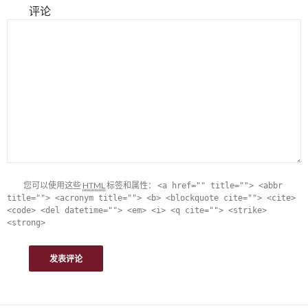
评论
您可以使用这些
HTML
标签和属性：
<a href="" title=""> <abbr
title=""> <acronym title=""> <b> <blockquote cite=""> <cite>
<code> <del datetime=""> <em> <i> <q cite=""> <strike>
<strong>