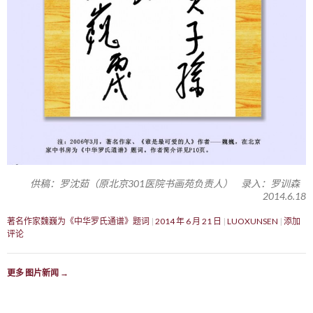
供稿：罗沈茹（原北京301医院书画苑负责人） 录入：罗训森
2014.6.18
著名作家魏巍为《中华罗氏通谱》题词
2014 年 6 月 21 日
LUOXUNSEN
添加
评论
更多 图片新闻
→