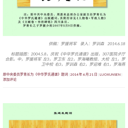
供稿：罗援将军 录入：罗训森 2014.6.18
标题插图：2004.5.8，庆祝《中华罗氏通谱》出版，307医院歺厅
合影。中，罗援将军 左3，罗卫东 左2，罗海曦教授、大校 左1，罗
卫中校 右3，罗训森 右2，罗迎难 右1，罗海燕
原中央委员罗青长为《中华罗氏通谱》题词
2014 年 6 月 21 日
LUOXUNSEN
添加评论