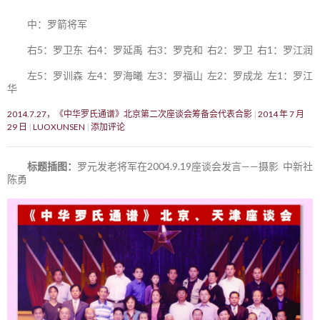
中：罗箭将军
右5：罗卫东 右4：罗延禹 右3：罗克和 右2：罗卫 右1：罗江润
左5：罗训森 左4：罗海曦 左3：罗福山 左2：罗成龙 左1：罗江
华
2014.7.27，《中华罗氏通谱》北京第二次座谈会筹备会代表合影
2014 年 7 月
29 日
LUOXUNSEN
添加评论
标题插图：
罗元发老将军在2004.9.19座谈会发言——摄影 中新社
陈勇