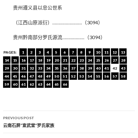
贵州遵义县以忠公世系
（江西山原派衍）……………………（3094）
贵州黔南部分罗氏源流………………（3094）
PAGES:
1
2
3
4
5
6
7
8
9
10
11
12
13
14
15
16
17
18
19
20
21
22
23
24
25
26
27
28
29
30
31
32
33
34
35
36
37
38
39
40
41
42
43
44
45
46
47
48
49
50
51
52
53
54
55
56
57
58
59
60
61
62
63
64
65
66
PREVIOUS POST
Post navigation
云南石屏“宣武堂”罗氏家族