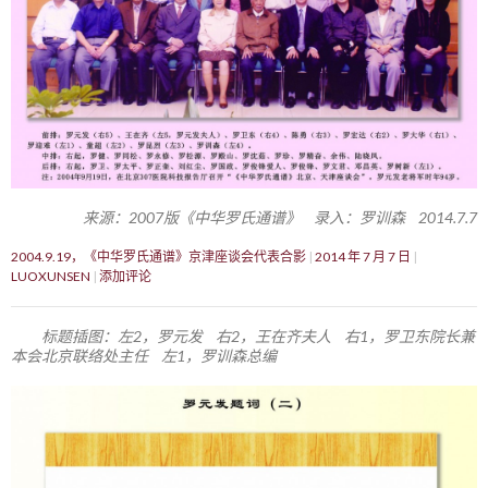
来源：2007版《中华罗氏通谱》 录入：罗训森 2014.7.7
2004.9.19，《中华罗氏通谱》京津座谈会代表合影
2014 年 7 月 7 日
LUOXUNSEN
添加评论
标题插图：左2，罗元发 右2，王在齐夫人 右1，罗卫东院长兼
本会北京联络处主任 左1，罗训森总编