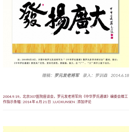
赠稿：
罗元发老将军
录入：罗训森 2014.6.18
2004.9.19，北京307医院座谈会，罗元发老将军向《中华罗氏通谱》编委会赠工
作指示条幅
2014 年 6 月 21 日
LUOXUNSEN
添加评论