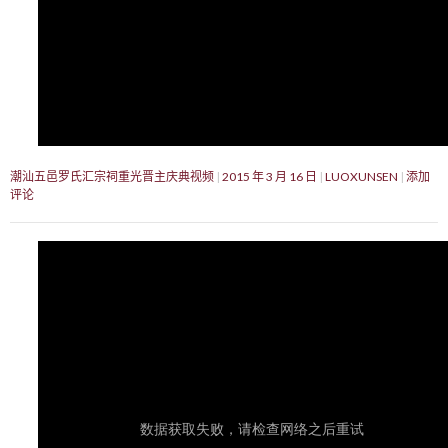
潮汕五邑罗氏汇宗祠重光晋主庆典视频
2015 年 3 月 16 日
LUOXUNSEN
添加
评论