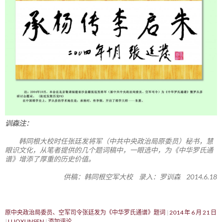
训森注：
韩同根大校时任张廷发将军（中共中央政治局原委员）秘书，慧
眼识文化，从笔者提供的几个题词稿中，一眼选中，为《中华罗氏通
谱》增添了厚重的历史价值。
供稿：韩同根空军大校 录入：罗训森 2014.6.18
原中央政治局委员、空军司令张廷发为《中华罗氏通谱》题词
2014 年 6 月 21 日
LUOXUNSEN
添加评论