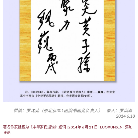
供稿：罗沈茹（原北京301医院书画苑负责人） 录入：罗训森
2014.6.18
著名作家魏巍为《中华罗氏通谱》题词
2014 年 6 月 21 日
LUOXUNSEN
添加
评论