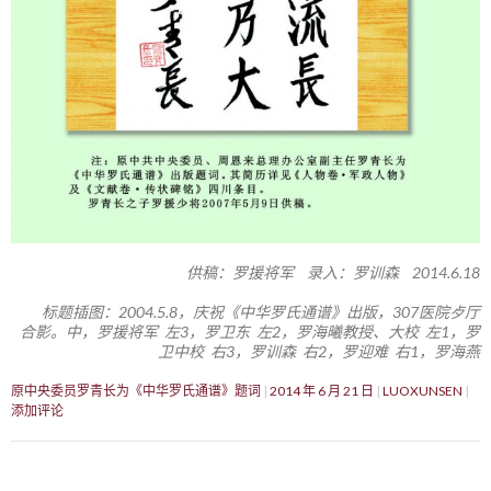
供稿：罗援将军 录入：罗训森 2014.6.18
标题插图：2004.5.8，庆祝《中华罗氏通谱》出版，307医院歺厅
合影。中，罗援将军 左3，罗卫东 左2，罗海曦教授、大校 左1，罗
卫中校 右3，罗训森 右2，罗迎难 右1，罗海燕
原中央委员罗青长为《中华罗氏通谱》题词
2014 年 6 月 21 日
LUOXUNSEN
添加评论