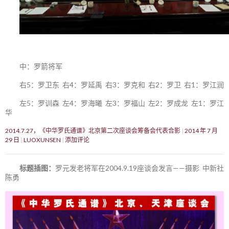
中：罗箭将军
右5：罗卫东 右4：罗延禹 右3：罗克和 右2：罗卫 右1：罗江润
左5：罗训森 左4：罗海曦 左3：罗福山 左2：罗成龙 左1：罗江
华
2014.7.27，《中华罗氏通谱》北京第二次座谈会筹备会代表合影
2014 年 7 月
29 日
LUOXUNSEN
添加评论
标题插图：
罗元发老将军在2004.9.19座谈会发言——摄影 中新社
陈勇