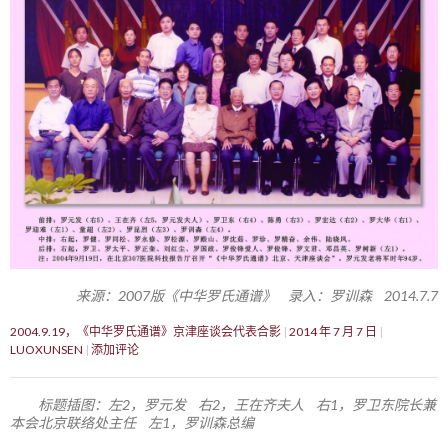
来源：2007版《中华罗氏通谱》 录入：罗训森 2014.7.7
2004.9.19，《中华罗氏通谱》京津座谈会代表合影
2014 年 7 月 7 日
LUOXUNSEN
添加评论
标题插图：左2，罗元发 右2，王在齐夫人 右1，罗卫东院长兼
本会北京联络处主任 左1，罗训森总编