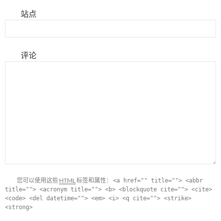
站点
评论
您可以使用这些
HTML
标签和属性：
<a href="" title=""> <abbr
title=""> <acronym title=""> <b> <blockquote cite=""> <cite>
<code> <del datetime=""> <em> <i> <q cite=""> <strike>
<strong>