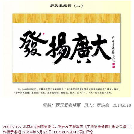
赠稿：
罗元发老将军
录入：罗训森 2014.6.18
2004.9.19，北京307医院座谈会，罗元发老将军向《中华罗氏通谱》编委会赠工
作指示条幅
2014 年 6 月 21 日
LUOXUNSEN
添加评论