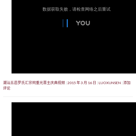
潮汕五邑罗氏汇宗祠重光晋主庆典视频
2015 年 3 月 16 日
LUOXUNSEN
添加
评论