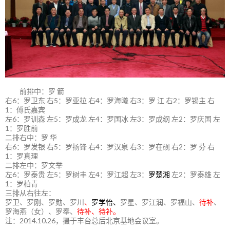
前排中：罗 箭
右6：罗卫东 右5：罗亚拉 右4：罗海曦 右3：罗 江 右2：罗锡主 右
1：傅氏嘉宾
左6：罗训森 左5：罗成龙 左4：罗国冰 左3：罗成纲 左2：罗庆国 左
1：罗胜前
二排右中：罗 华
右6：罗发银 右5：罗扬锋 右4：罗汉泉 右3：罗在砚 右2：罗 芬 右
1：罗真理
二排左中：罗文举
左6：罗泰贵 左5：罗树丰 左4：罗江超 左3：
罗楚湘
左2：罗泰雄 左
1：罗柏青
三排从右往左：
罗卫、罗刚、罗勋、罗川
、
罗学怡、
罗星、罗江润、罗福山、
待补
、
罗海燕（女）、罗奉、
待补、待补。
注：2014.10.26，摄于丰台总后北京基地会议室。