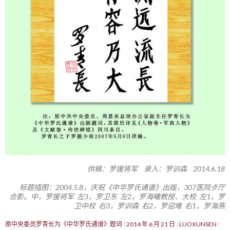
供稿：罗援将军 录入：罗训森 2014.6.18
标题插图：2004.5.8，庆祝《中华罗氏通谱》出版，307医院歺厅
合影。中，罗援将军 左3，罗卫东 左2，罗海曦教授、大校 左1，罗
卫中校 右3，罗训森 右2，罗迎难 右1，罗海燕
原中央委员罗青长为《中华罗氏通谱》题词
2014 年 6 月 21 日
LUOXUNSEN