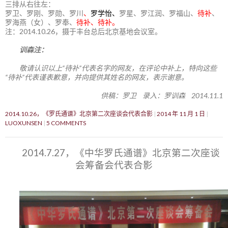
三排从右往左：
罗卫、罗刚、罗勋、罗川
、
罗学怡、
罗星、罗江润、罗福山、
待补
、
罗海燕（女）、罗奉、
待补、待补。
注：2014.10.26，摄于丰台总后北京基地会议室。
训森注：
敬请认识以上“待补”代表名字的网友，在评论中补上，特向这些
“待补”代表谨表歉意，并向提供其姓名的网友，表示谢意。
供稿：罗卫 录入：罗训森 2014.11.1
2014.10.26，《罗氏通谱》北京第二次座谈会代表合影
2014 年 11 月 1 日
LUOXUNSEN
5 COMMENTS
2014.7.27，《中华罗氏通谱》北京第二次座谈
会筹备会代表合影