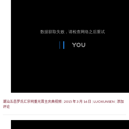
潮汕五邑罗氏汇宗祠重光晋主庆典视频
2015 年 3 月 16 日
LUOXUNSEN
添加
评论