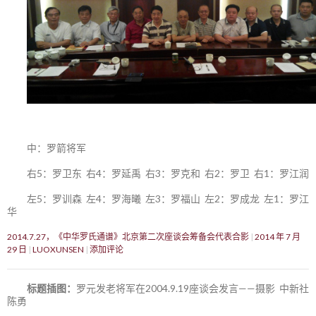
中：罗箭将军
右5：罗卫东 右4：罗延禹 右3：罗克和 右2：罗卫 右1：罗江润
左5：罗训森 左4：罗海曦 左3：罗福山 左2：罗成龙 左1：罗江
华
2014.7.27，《中华罗氏通谱》北京第二次座谈会筹备会代表合影
2014 年 7 月
29 日
LUOXUNSEN
添加评论
标题插图：
罗元发老将军在2004.9.19座谈会发言——摄影 中新社
陈勇