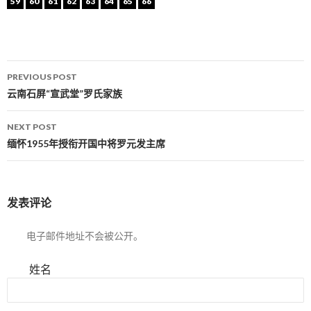
59
60
61
62
63
64
65
66
PREVIOUS POST
Post navigation
云南石屏“宣武堂”罗氏家族
NEXT POST
缅怀1955年授衔开国中将罗元发主席
发表评论
电子邮件地址不会被公开。
姓名