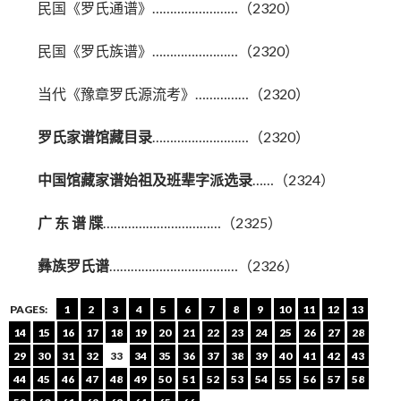
民国《罗氏通谱》……………………（2320）
民国《罗氏族谱》……………………（2320）
当代《豫章罗氏源流考》……………（2320）
罗氏家谱馆藏目录
………………………（2320）
中国馆藏家谱始祖及班辈字派选录
……（2324）
广 东 谱 牒
……………………………（2325）
彝族罗氏谱
………………………………（2326）
PAGES:
1
2
3
4
5
6
7
8
9
10
11
12
13
14
15
16
17
18
19
20
21
22
23
24
25
26
27
28
29
30
31
32
33
34
35
36
37
38
39
40
41
42
43
44
45
46
47
48
49
50
51
52
53
54
55
56
57
58