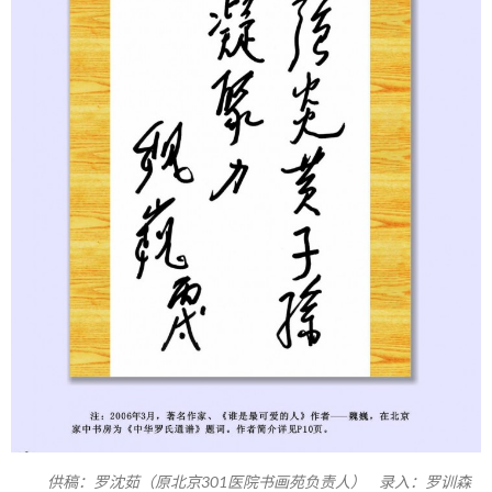
供稿：罗沈茹（原北京301医院书画苑负责人） 录入：罗训森