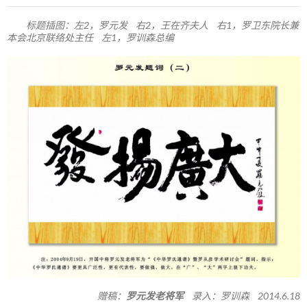
标题插图：左2，罗元发 右2，王在齐夫人 右1，罗卫东院长兼
本会北京联络处主任 左1，罗训森总编
赠稿：
罗元发老将军
录入：罗训森 2014.6.18