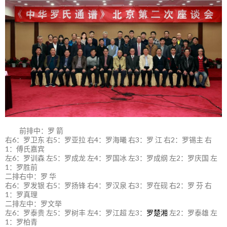
前排中：罗 箭
右6：罗卫东 右5：罗亚拉 右4：罗海曦 右3：罗 江 右2：罗锡主 右
1：傅氏嘉宾
左6：罗训森 左5：罗成龙 左4：罗国冰 左3：罗成纲 左2：罗庆国 左
1：罗胜前
二排右中：罗 华
右6：罗发银 右5：罗扬锋 右4：罗汉泉 右3：罗在砚 右2：罗 芬 右
1：罗真理
二排左中：罗文举
左6：罗泰贵 左5：罗树丰 左4：罗江超 左3：
罗楚湘
左2：罗泰雄 左
1：罗柏青