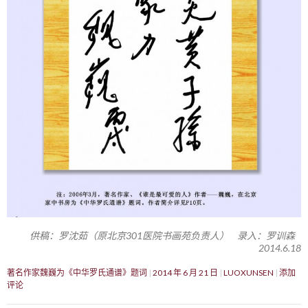
供稿：罗沈茹（原北京301医院书画苑负责人） 录入：罗训森
2014.6.18
著名作家魏巍为《中华罗氏通谱》题词
2014 年 6 月 21 日
LUOXUNSEN
添加
评论