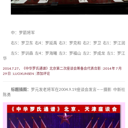
中：罗箭将军
右5：罗卫东 右4：罗延禹 右3：罗克和 右2：罗卫 右1：罗江润
左5：罗训森 左4：罗海曦 左3：罗福山 左2：罗成龙 左1：罗江
华
2014.7.27，《中华罗氏通谱》北京第二次座谈会筹备会代表合影
2014 年 7 月
29 日
LUOXUNSEN
添加评论
标题插图：
罗元发老将军在2004.9.19座谈会发言——摄影 中新社
陈勇