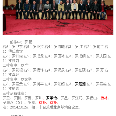
前排中：罗 箭
右6：罗卫东 右5：罗亚拉 右4：罗海曦 右3：罗 江 右2：罗锡主 右
1：傅氏嘉宾
左6：罗训森 左5：罗成龙 左4：罗国冰 左3：罗成纲 左2：罗庆国 左
1：罗胜前
二排右中：罗 华
右6：罗发银 右5：罗扬锋 右4：罗汉泉 右3：罗在砚 右2：罗 芬 右
1：罗真理
二排左中：罗文举
左6：罗泰贵 左5：罗树丰 左4：罗江超 左3：
罗楚湘
左2：罗泰雄 左
1：罗柏青
三排从右往左：
罗卫、罗刚、罗勋、罗川
、
罗学怡、
罗星、罗江润、罗福山、
待补
、
罗海燕（女）、罗奉、
待补、待补。
注：2014.10.26，摄于丰台总后北京基地会议室。