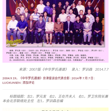
来源：2007版《中华罗氏通谱》 录入：罗训森 2014.7.7
2004.9.19，《中华罗氏通谱》京津座谈会代表合影
2014 年 7 月 7 日
LUOXUNSEN
添加评论
标题插图：左2，罗元发 右2，王在齐夫人 右1，罗卫东院长兼
本会北京联络处主任 左1，罗训森总编