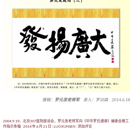
赠稿：
罗元发老将军
录入：罗训森 2014.6.18
2004.9.19，北京307医院座谈会，罗元发老将军向《中华罗氏通谱》编委会赠工
作指示条幅
2014 年 6 月 21 日
LUOXUNSEN
添加评论