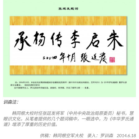
训森注：
韩同根大校时任张廷发将军（中共中央政治局原委员）秘书，慧
眼识文化，从笔者提供的几个题词稿中，一眼选中，为《中华罗氏通
谱》增添了厚重的历史价值。
供稿：韩同根空军大校 录入：罗训森 2014.6.18