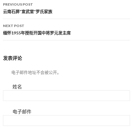
PREVIOUS POST
Post navigation
云南石屏“宣武堂”罗氏家族
NEXT POST
缅怀1955年授衔开国中将罗元发主席
发表评论
电子邮件地址不会被公开。
姓名
电子邮件