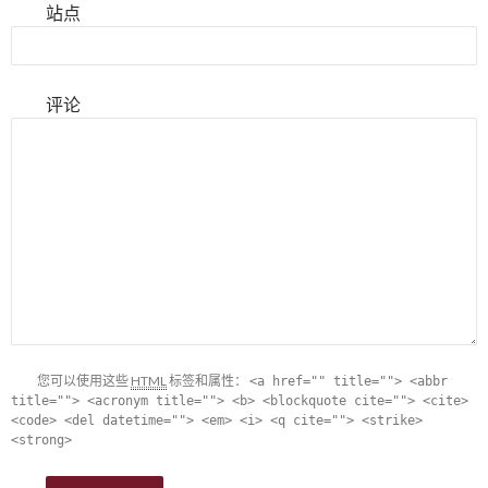
站点
评论
您可以使用这些
HTML
标签和属性：
<a href="" title=""> <abbr
title=""> <acronym title=""> <b> <blockquote cite=""> <cite>
<code> <del datetime=""> <em> <i> <q cite=""> <strike>
<strong>