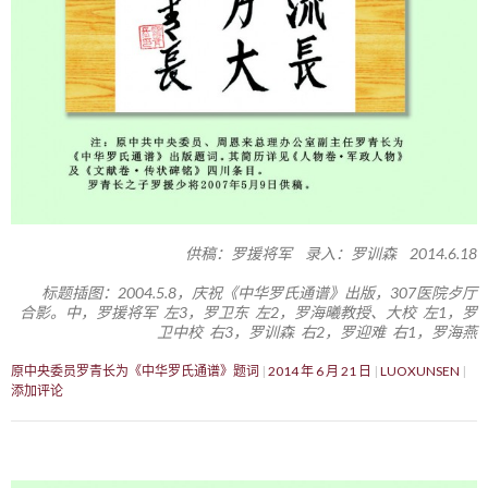
供稿：罗援将军 录入：罗训森 2014.6.18
标题插图：2004.5.8，庆祝《中华罗氏通谱》出版，307医院歺厅
合影。中，罗援将军 左3，罗卫东 左2，罗海曦教授、大校 左1，罗
卫中校 右3，罗训森 右2，罗迎难 右1，罗海燕
原中央委员罗青长为《中华罗氏通谱》题词
2014 年 6 月 21 日
LUOXUNSEN
添加评论