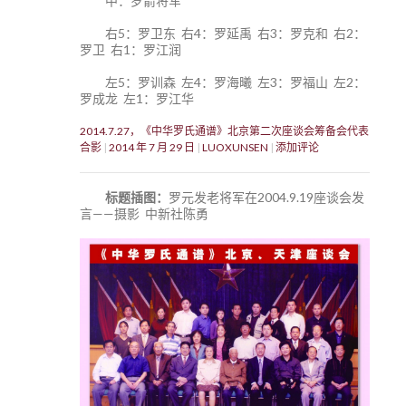
中：罗箭将军
右5：罗卫东 右4：罗延禹 右3：罗克和 右2：
罗卫 右1：罗江润
左5：罗训森 左4：罗海曦 左3：罗福山 左2：
罗成龙 左1：罗江华
2014.7.27，《中华罗氏通谱》北京第二次座谈会筹备会代表
合影
2014 年 7 月 29 日
LUOXUNSEN
添加评论
标题插图：
罗元发老将军在2004.9.19座谈会发
言——摄影 中新社陈勇