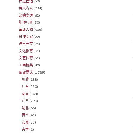
仕进佳话
(58)
诗文名家
(234)
懿德高逸
(62)
能师巧匠
(30)
军政人物
(306)
科技专家
(22)
浩气长存
(76)
文化教育
(91)
文艺体育
(51)
工商精英
(40)
各省罗氏
(1,789)
川渝
(188)
广东
(230)
湖南
(384)
江西
(299)
湖北
(66)
贵州
(41)
安徽
(32)
吉林
(1)