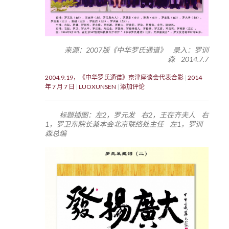
来源：2007版《中华罗氏通谱》 录入：罗训
森 2014.7.7
2004.9.19，《中华罗氏通谱》京津座谈会代表合影
2014
年 7 月 7 日
LUOXUNSEN
添加评论
标题插图：左2，罗元发 右2，王在齐夫人 右
1，罗卫东院长兼本会北京联络处主任 左1，罗训
森总编