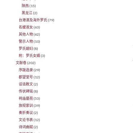
陕西
(15)
黑龙江
(2)
台港澳及海外罗氏
(79)
名嫒淑女
(63)
其他人物
(62)
警示人物
(10)
罗氏媳妇
(8)
附：罗氏女婿
(3)
文献卷
(202)
序跋选录
(29)
郡望堂号
(12)
诏诰敕文
(2)
传状碑铭
(8)
祠庙墓苑
(53)
族规家训
(39)
奏折奏议
(2)
文论书表
(12)
诗词曲赋
(2)