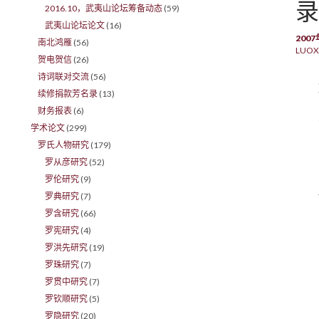
录
2016.10，武夷山论坛筹备动态
(59)
武夷山论坛论文
(16)
200
南北鸿雁
(56)
LUOX
贺电贺信
(26)
诗词联对交流
(56)
续修捐款芳名录
(13)
财务报表
(6)
学术论文
(299)
罗氏人物研究
(179)
罗从彦研究
(52)
罗伦研究
(9)
罗典研究
(7)
罗含研究
(66)
罗宪研究
(4)
罗洪先研究
(19)
罗珠研究
(7)
罗贯中研究
(7)
罗钦顺研究
(5)
罗隐研究
(20)