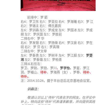
前排中：罗 箭
右6：罗卫东 右5：罗亚拉 右4：罗海曦 右3：罗 江
右2：罗锡主 右1：傅氏嘉宾
左6：罗训森 左5：罗成龙 左4：罗国冰 左3：罗成
纲 左2：罗庆国 左1：罗胜前
二排右中：罗 华
右6：罗发银 右5：罗扬锋 右4：罗汉泉 右3：罗在
砚 右2：罗 芬 右1：罗真理
二排左中：罗文举
左6：罗泰贵 左5：罗树丰 左4：罗江超 左3：
罗楚
湘
左2：罗泰雄 左1：罗柏青
三排从右往左：
罗卫、罗刚、罗勋、罗川
、
罗学怡、
罗星、罗江
润、罗福山、
待补
、罗海燕（女）、罗奉、
待补、
待补。
注：2014.10.26，摄于丰台总后北京基地会议室。
训森注：
敬请认识以上“待补”代表名字的网友，在评论中
补上，特向这些“待补”代表谨表歉意，并向提供其姓