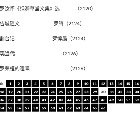
罗汝怀《绿漪草堂文集》选…………（2120）
告城隍文………………………罗绮（2124）
割台记…………………………罗惇曧（2124）
现当代
………………………………（2126）
罗荣桓的遗嘱…………………………（2126）
S:
1
2
3
4
5
6
7
8
9
10
11
12
13
14
15
16
18
19
20
21
22
23
24
25
26
27
28
29
30
31
32
33
34
36
37
38
39
40
41
42
43
44
45
46
47
48
49
50
51
52
54
55
56
57
58
59
60
61
62
63
64
65
66