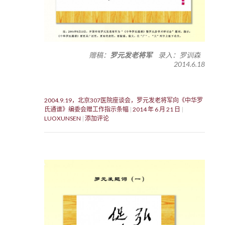
赠稿：
罗元发老将军
录入：罗训森
2014.6.18
2004.9.19，北京307医院座谈会，罗元发老将军向《中华罗
氏通谱》编委会赠工作指示条幅
2014 年 6 月 21 日
LUOXUNSEN
添加评论