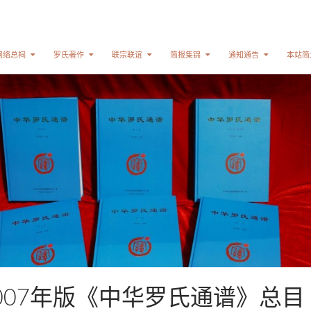
网络总祠
罗氏著作
联宗联谊
简报集锦
通知通告
本站简
007年版《中华罗氏通谱》总目