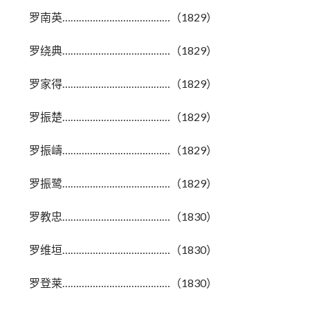
罗南英…………………………………（1829）
罗绕典…………………………………（1829）
罗家得…………………………………（1829）
罗振楚…………………………………（1829）
罗振嶹…………………………………（1829）
罗振鹭…………………………………（1829）
罗教忠…………………………………（1830）
罗维垣…………………………………（1830）
罗登莱…………………………………（1830）