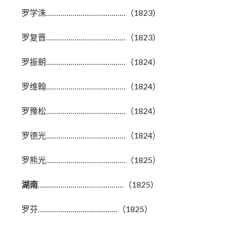
罗学洙…………………………………（1823）
罗复晋…………………………………（1823）
罗振朝…………………………………（1824）
罗维翰…………………………………（1824）
罗豫松…………………………………（1824）
罗德光…………………………………（1824）
罗熊光…………………………………（1825）
湖南
……………………………………（1825）
罗芬…………………………………（1825）