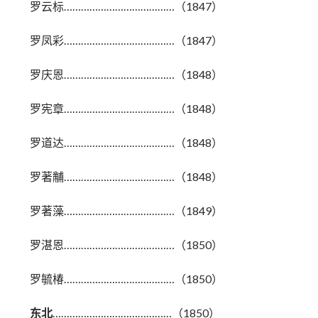
罗云标…………………………………（1847）
罗凤彩…………………………………（1847）
罗庆恩…………………………………（1848）
罗宪章…………………………………（1848）
罗道达…………………………………（1848）
罗著黼…………………………………（1848）
罗著藻…………………………………（1849）
罗湛恩…………………………………（1850）
罗毓椿…………………………………（1850）
东北
……………………………………（1850）