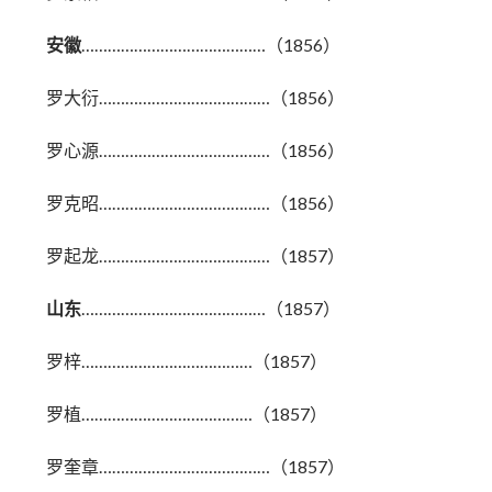
安徽
……………………………………（1856）
罗大衍…………………………………（1856）
罗心源…………………………………（1856）
罗克昭…………………………………（1856）
罗起龙…………………………………（1857）
山东
……………………………………（1857）
罗梓…………………………………（1857）
罗植…………………………………（1857）
罗奎章…………………………………（1857）