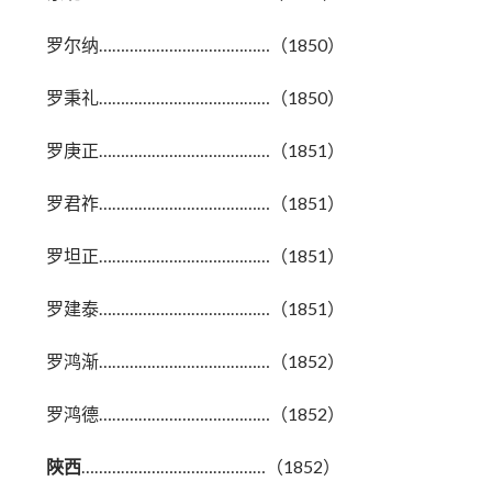
罗尔纳…………………………………（1850）
罗秉礼…………………………………（1850）
罗庚正…………………………………（1851）
罗君祚…………………………………（1851）
罗坦正…………………………………（1851）
罗建泰…………………………………（1851）
罗鸿渐…………………………………（1852）
罗鸿德…………………………………（1852）
陜
西
……………………………………（1852）