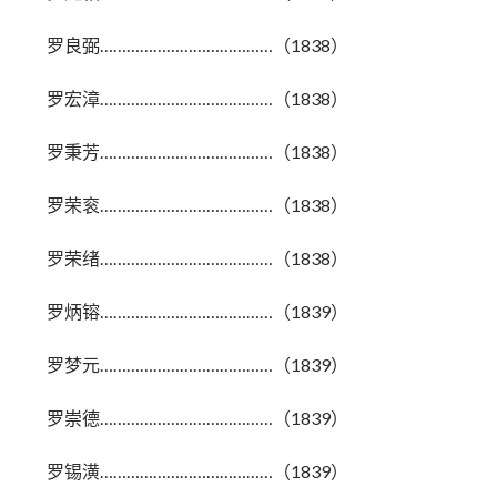
罗良弼…………………………………（1838）
罗宏漳…………………………………（1838）
罗秉芳…………………………………（1838）
罗荣衮…………………………………（1838）
罗荣绪…………………………………（1838）
罗炳镕…………………………………（1839）
罗梦元…………………………………（1839）
罗崇德…………………………………（1839）
罗锡潢…………………………………（1839）