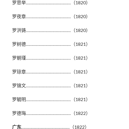
罗思举…………………………………（1820）
罗夜章…………………………………（1820）
罗洪铸…………………………………（1820）
罗树德…………………………………（1821）
罗朝瑾…………………………………（1821）
罗琼章…………………………………（1821）
罗锦文…………………………………（1821）
罗毓明…………………………………（1821）
罗德珻…………………………………（1822）
广东
……………………………………（1822）