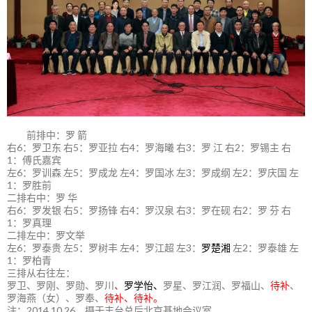
前排中：罗 箭
右6：罗卫东 右5：罗亚拉 右4：罗海曦 右3：罗 江 右2：罗锡主 右
1：傅氏嘉宾
左6：罗训森 左5：罗成龙 左4：罗国冰 左3：罗成纲 左2：罗庆国 左
1：罗胜前
二排右中：罗 华
右6：罗发银 右5：罗扬锋 右4：罗汉泉 右3：罗在砚 右2：罗 芬 右
1：罗真理
二排左中：罗文举
左6：罗泰贵 左5：罗树丰 左4：罗江超 左3：
罗楚湘
左2：罗泰雄 左
1：罗柏青
三排从右往左：
罗卫、罗刚、罗勋、罗川
、
罗学怡、
罗星、罗江润、罗福山、
待补
、
罗海燕（女）、罗奉、
待补、待补。
注：2014.10.26，摄于丰台总后北京基地会议室。