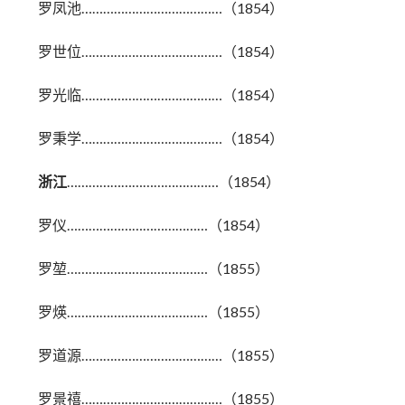
罗凤池…………………………………（1854）
罗世位…………………………………（1854）
罗光临…………………………………（1854）
罗秉学…………………………………（1854）
浙江
……………………………………（1854）
罗仪…………………………………（1854）
罗堃…………………………………（1855）
罗煐…………………………………（1855）
罗道源…………………………………（1855）
罗景禧…………………………………（1855）