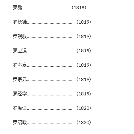
罗馫…………………………………（1818）
罗长镛…………………………………（1819）
罗观骏…………………………………（1819）
罗应运…………………………………（1819）
罗声皋…………………………………（1819）
罗宗元…………………………………（1819）
罗经学…………………………………（1819）
罗泽适…………………………………（1820）
罗绍政…………………………………（1820）