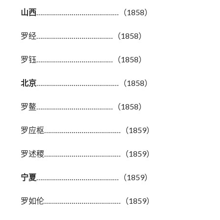
山西
……………………………………（1858）
罗经…………………………………（1858）
罗钰…………………………………（1858）
北京
……………………………………（1858）
罗鳌…………………………………（1858）
罗应枢…………………………………（1859）
罗述稷…………………………………（1859）
宁夏
……………………………………（1859）
罗如伦…………………………………（1859）