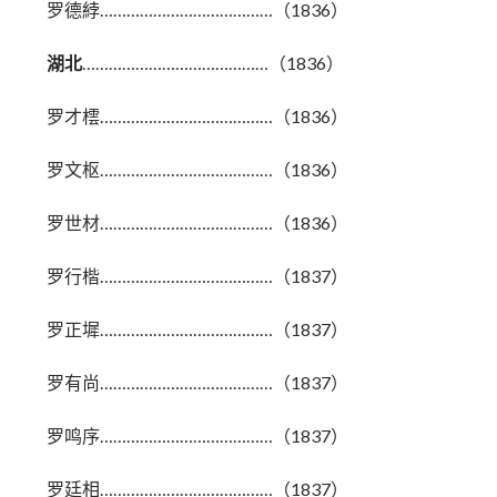
罗德綍…………………………………（1836）
湖北
……………………………………（1836）
罗才橒…………………………………（1836）
罗文枢…………………………………（1836）
罗世材…………………………………（1836）
罗行楷…………………………………（1837）
罗正墀…………………………………（1837）
罗有尚…………………………………（1837）
罗鸣序…………………………………（1837）
罗廷相…………………………………（1837）