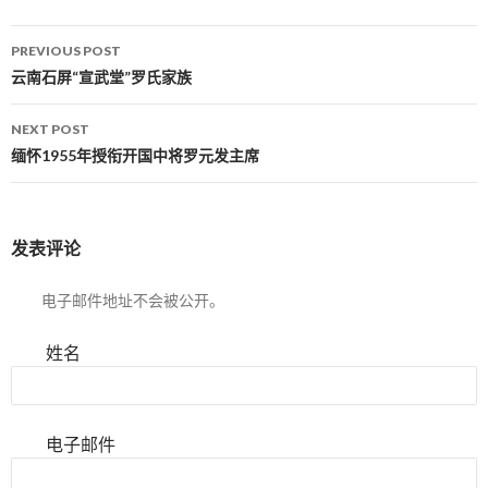
PREVIOUS POST
Post navigation
云南石屏“宣武堂”罗氏家族
NEXT POST
缅怀1955年授衔开国中将罗元发主席
发表评论
电子邮件地址不会被公开。
姓名
电子邮件