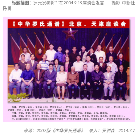
标题插图：
罗元发老将军在2004.9.19座谈会发言——摄影 中新社
陈勇
来源：2007版《中华罗氏通谱》 录入：罗训森 2014.7.7