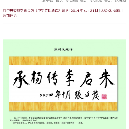
卫中校 右3，罗训森 右2，罗迎难 右1，罗海燕
原中央委员罗青长为《中华罗氏通谱》题词
2014 年 6 月 21 日
LUOXUNSEN
添加评论