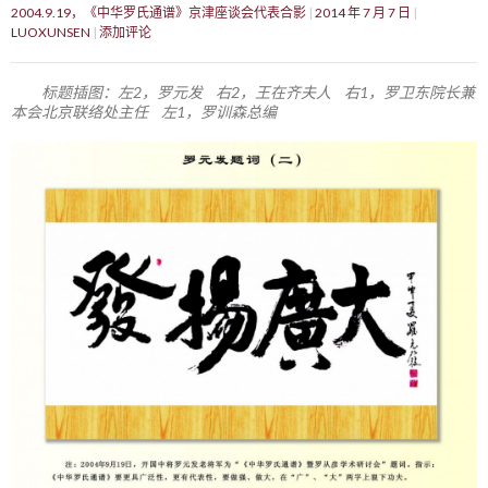
2004.9.19，《中华罗氏通谱》京津座谈会代表合影
2014 年 7 月 7 日
LUOXUNSEN
添加评论
标题插图：左2，罗元发 右2，王在齐夫人 右1，罗卫东院长兼
本会北京联络处主任 左1，罗训森总编