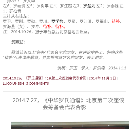
二排左中：罗文举
左6：罗泰贵 左5：罗树丰 左4：罗江超 左3：
罗楚湘
左2：罗泰雄 左
1：罗柏青
三排从右往左：
罗卫、罗刚、罗勋、罗川
、
罗学怡、
罗星、罗江润、罗福山、
待补
、
罗海燕（女）、罗奉、
待补、待补。
注：2014.10.26，摄于丰台总后北京基地会议室。
训森注：
敬请认识以上“待补”代表名字的网友，在评论中补上，特向这些
“待补”代表谨表歉意，并向提供其姓名的网友，表示谢意。
供稿：罗卫 录入：罗训森 2014.11.1
2014.10.26，《罗氏通谱》北京第二次座谈会代表合影
2014 年 11 月 1 日
LUOXUNSEN
5 COMMENTS
2014.7.27，《中华罗氏通谱》北京第二次座谈
会筹备会代表合影