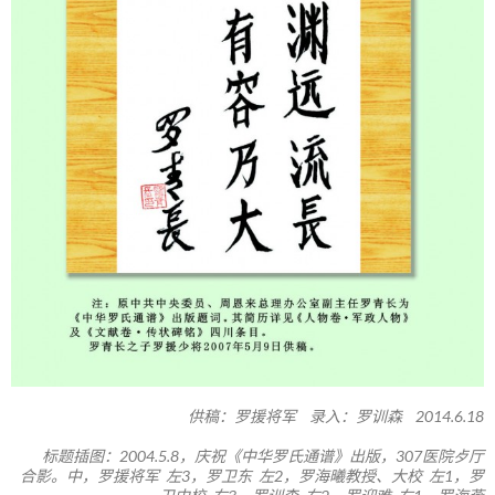
供稿：罗援将军 录入：罗训森 2014.6.18
标题插图：2004.5.8，庆祝《中华罗氏通谱》出版，307医院歺厅
合影。中，罗援将军 左3，罗卫东 左2，罗海曦教授、大校 左1，罗