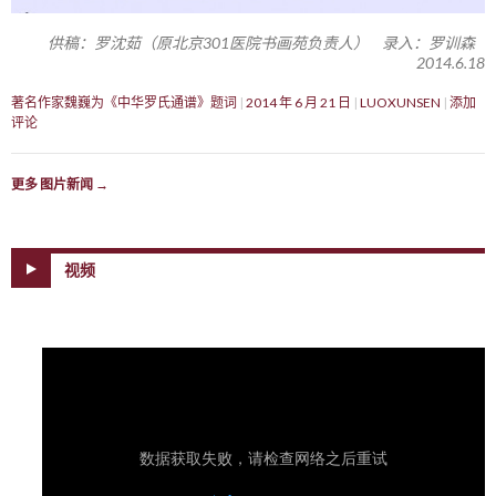
供稿：罗沈茹（原北京301医院书画苑负责人） 录入：罗训森
2014.6.18
著名作家魏巍为《中华罗氏通谱》题词
2014 年 6 月 21 日
LUOXUNSEN
添加
评论
更多 图片新闻
→
视频