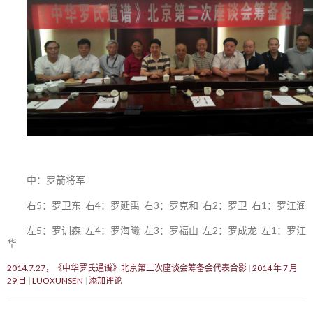
中：罗箭将军
右5：罗卫东 右4：罗延禹 右3：罗克和 右2：罗卫 右1：罗江润
左5：罗训森 左4：罗海曦 左3：罗福山 左2：罗成龙 左1：罗江
华
2014.7.27，《中华罗氏通谱》北京第二次座谈会筹备会代表合影
2014 年 7 月
29 日
LUOXUNSEN
添加评论