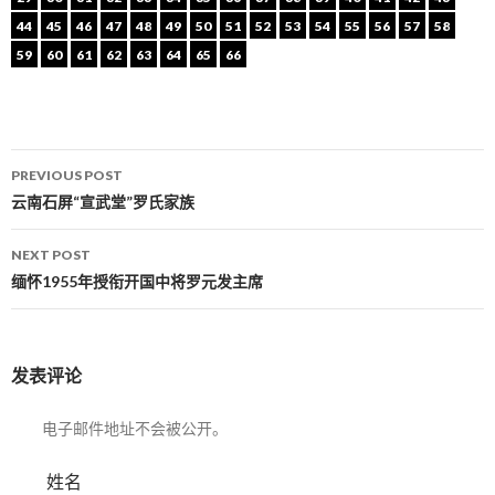
44
45
46
47
48
49
50
51
52
53
54
55
56
57
58
59
60
61
62
63
64
65
66
PREVIOUS POST
Post navigation
云南石屏“宣武堂”罗氏家族
NEXT POST
缅怀1955年授衔开国中将罗元发主席
发表评论
电子邮件地址不会被公开。
姓名