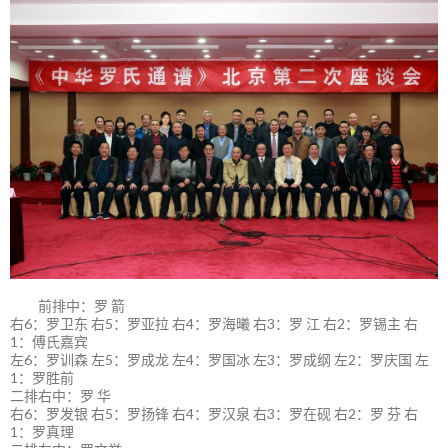
前排中：罗 箭
右6：罗卫东 右5：罗亚拉 右4：罗海曦 右3：罗 江 右2：罗锡主 右
1：傅氏嘉宾
左6：罗训森 左5：罗成龙 左4：罗国冰 左3：罗成纲 左2：罗庆国 左
1：罗胜前
二排右中：罗 华
右6：罗发银 右5：罗扬锋 右4：罗汉泉 右3：罗在砚 右2：罗 芬 右
1：罗真理