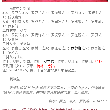
前排中：罗 箭
右6：罗卫东 右5：罗亚拉 右4：罗海曦 右3：罗 江 右2：罗锡主 右
1：傅氏嘉宾
左6：罗训森 左5：罗成龙 左4：罗国冰 左3：罗成纲 左2：罗庆国 左
1：罗胜前
二排右中：罗 华
右6：罗发银 右5：罗扬锋 右4：罗汉泉 右3：罗在砚 右2：罗 芬 右
1：罗真理
二排左中：罗文举
左6：罗泰贵 左5：罗树丰 左4：罗江超 左3：
罗楚湘
左2：罗泰雄 左
1：罗柏青
三排从右往左：
罗卫、罗刚、罗勋、罗川
、
罗学怡、
罗星、罗江润、罗福山、
待补
、
罗海燕（女）、罗奉、
待补、待补。
注：2014.10.26，摄于丰台总后北京基地会议室。
训森注：
敬请认识以上“待补”代表名字的网友，在评论中补上，特向这些
“待补”代表谨表歉意，并向提供其姓名的网友，表示谢意。
供稿：罗卫 录入：罗训森 2014.11.1
2014.10.26，《罗氏通谱》北京第二次座谈会代表合影
2014 年 11 月 1 日