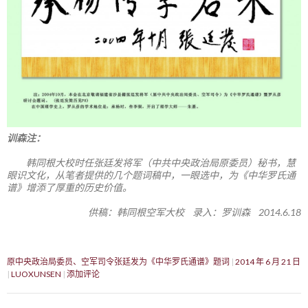
训森注：
韩同根大校时任张廷发将军（中共中央政治局原委员）秘书，慧
眼识文化，从笔者提供的几个题词稿中，一眼选中，为《中华罗氏通
谱》增添了厚重的历史价值。
供稿：韩同根空军大校 录入：罗训森 2014.6.18
原中央政治局委员、空军司令张廷发为《中华罗氏通谱》题词
2014 年 6 月 21 日
LUOXUNSEN
添加评论