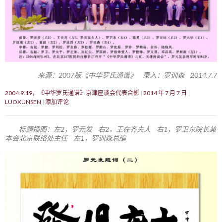
来源：2007版《中华罗氏通谱》 录入：罗训森 2014.7.7
2004.9.19，《中华罗氏通谱》京津座谈会代表合影
2014 年 7 月 7 日
LUOXUNSEN
添加评论
标题插图：左2，罗元发 右2，王在齐夫人 右1，罗卫东院长兼
本会北京联络处主任 左1，罗训森总编