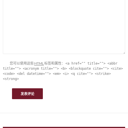
您可以使用这些
HTML
标签和属性：
<a href="" title=""> <abbr
title=""> <acronym title=""> <b> <blockquote cite=""> <cite>
<code> <del datetime=""> <em> <i> <q cite=""> <strike>
<strong>