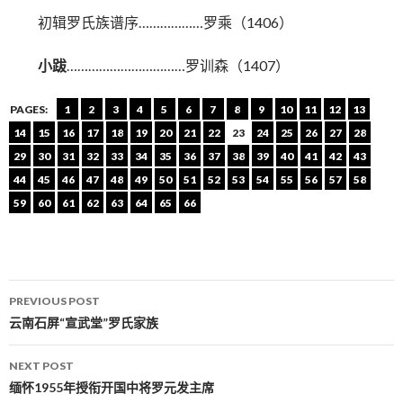
初辑罗氏族谱序………………罗乘（1406）
小跋
……………………………罗训森（1407）
PAGES:
1
2
3
4
5
6
7
8
9
10
11
12
13
14
15
16
17
18
19
20
21
22
23
24
25
26
27
28
29
30
31
32
33
34
35
36
37
38
39
40
41
42
43
44
45
46
47
48
49
50
51
52
53
54
55
56
57
58
59
60
61
62
63
64
65
66
PREVIOUS POST
Post navigation
云南石屏“宣武堂”罗氏家族
NEXT POST
缅怀1955年授衔开国中将罗元发主席