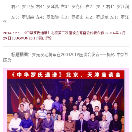
右5：罗卫东 右4：罗延禹 右3：罗克和 右2：罗卫 右1：罗江润
左5：罗训森 左4：罗海曦 左3：罗福山 左2：罗成龙 左1：罗江
华
2014.7.27，《中华罗氏通谱》北京第二次座谈会筹备会代表合影
2014 年 7 月
29 日
LUOXUNSEN
添加评论
标题插图：
罗元发老将军在2004.9.19座谈会发言——摄影 中新社
陈勇