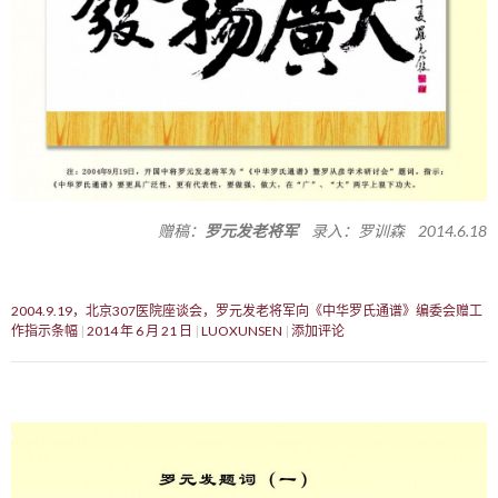
赠稿：
罗元发老将军
录入：罗训森 2014.6.18
2004.9.19，北京307医院座谈会，罗元发老将军向《中华罗氏通谱》编委会赠工
作指示条幅
2014 年 6 月 21 日
LUOXUNSEN
添加评论