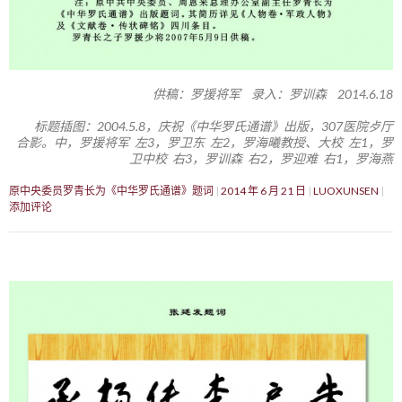
供稿：罗援将军 录入：罗训森 2014.6.18
标题插图：2004.5.8，庆祝《中华罗氏通谱》出版，307医院歺厅
合影。中，罗援将军 左3，罗卫东 左2，罗海曦教授、大校 左1，罗
卫中校 右3，罗训森 右2，罗迎难 右1，罗海燕
原中央委员罗青长为《中华罗氏通谱》题词
2014 年 6 月 21 日
LUOXUNSEN
添加评论