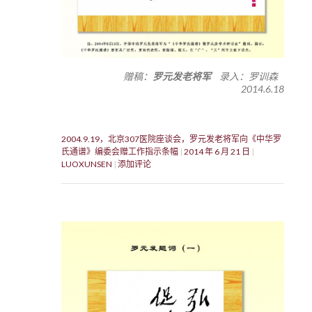
赠稿：
罗元发老将军
录入：罗训森
2014.6.18
2004.9.19，北京307医院座谈会，罗元发老将军向《中华罗
氏通谱》编委会赠工作指示条幅
2014 年 6 月 21 日
LUOXUNSEN
添加评论