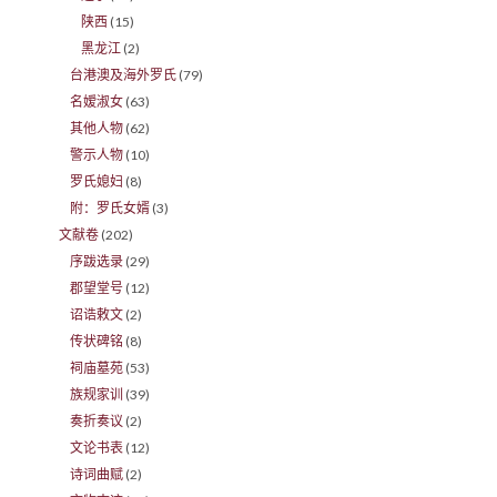
陕西
(15)
黑龙江
(2)
台港澳及海外罗氏
(79)
名嫒淑女
(63)
其他人物
(62)
警示人物
(10)
罗氏媳妇
(8)
附：罗氏女婿
(3)
文献卷
(202)
序跋选录
(29)
郡望堂号
(12)
诏诰敕文
(2)
传状碑铭
(8)
祠庙墓苑
(53)
族规家训
(39)
奏折奏议
(2)
文论书表
(12)
诗词曲赋
(2)