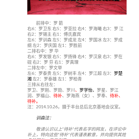
前排中：罗 箭
右6：罗卫东 右5：罗亚拉 右4：罗海曦 右3：罗 江
右2：罗锡主 右1：傅氏嘉宾
左6：罗训森 左5：罗成龙 左4：罗国冰 左3：罗成
纲 左2：罗庆国 左1：罗胜前
二排右中：罗 华
右6：罗发银 右5：罗扬锋 右4：罗汉泉 右3：罗在
砚 右2：罗 芬 右1：罗真理
二排左中：罗文举
左6：罗泰贵 左5：罗树丰 左4：罗江超 左3：
罗楚
湘
左2：罗泰雄 左1：罗柏青
三排从右往左：
罗卫、罗刚、罗勋、罗川
、
罗学怡、
罗星、罗江
润、罗福山、
待补
、罗海燕（女）、罗奉、
待补、
待补。
注：2014.10.26，摄于丰台总后北京基地会议室。
训森注：
敬请认识以上“待补”代表名字的网友，在评论中
补上，特向这些“待补”代表谨表歉意，并向提供其姓