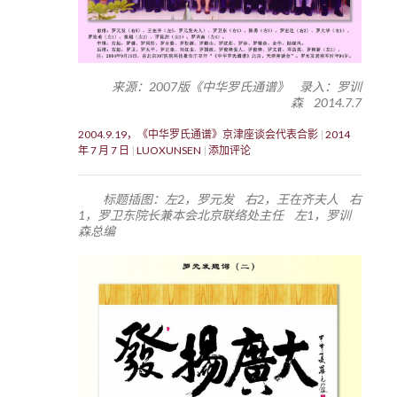
来源：2007版《中华罗氏通谱》 录入：罗训
森 2014.7.7
2004.9.19，《中华罗氏通谱》京津座谈会代表合影
2014
年 7 月 7 日
LUOXUNSEN
添加评论
标题插图：左2，罗元发 右2，王在齐夫人 右
1，罗卫东院长兼本会北京联络处主任 左1，罗训
森总编