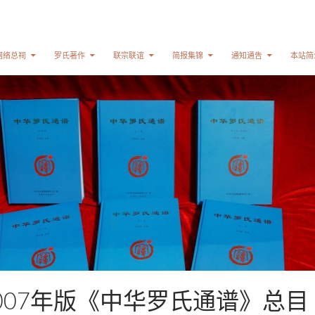
网络总祠
罗氏著作
联宗联谊
简报集锦
通知通告
本站简
007年版《中华罗氏通谱》总目