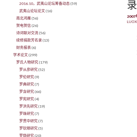
录
2016.10，武夷山论坛筹备动态
(59)
武夷山论坛论文
(16)
200
南北鸿雁
(56)
LUOX
贺电贺信
(26)
诗词联对交流
(56)
续修捐款芳名录
(13)
财务报表
(6)
学术论文
(299)
罗氏人物研究
(179)
罗从彦研究
(52)
罗伦研究
(9)
罗典研究
(7)
罗含研究
(66)
罗宪研究
(4)
罗洪先研究
(19)
罗珠研究
(7)
罗贯中研究
(7)
罗钦顺研究
(5)
罗隐研究
(20)