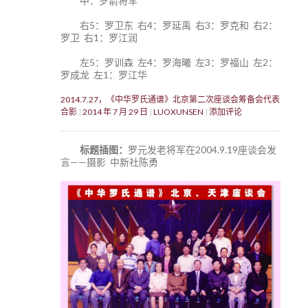
中：罗箭将军
右5：罗卫东 右4：罗延禹 右3：罗克和 右2：
罗卫 右1：罗江润
左5：罗训森 左4：罗海曦 左3：罗福山 左2：
罗成龙 左1：罗江华
2014.7.27，《中华罗氏通谱》北京第二次座谈会筹备会代表
合影
2014 年 7 月 29 日
LUOXUNSEN
添加评论
标题插图：
罗元发老将军在2004.9.19座谈会发
言——摄影 中新社陈勇