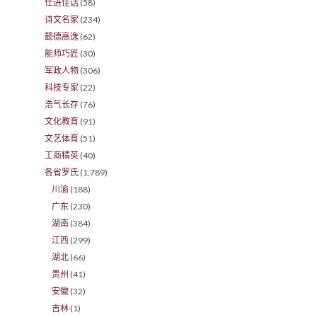
仕进佳话
(58)
诗文名家
(234)
懿德高逸
(62)
能师巧匠
(30)
军政人物
(306)
科技专家
(22)
浩气长存
(76)
文化教育
(91)
文艺体育
(51)
工商精英
(40)
各省罗氏
(1,789)
川渝
(188)
广东
(230)
湖南
(384)
江西
(299)
湖北
(66)
贵州
(41)
安徽
(32)
吉林
(1)