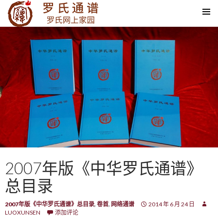
SKIP TO CONTENT
2007年版《中华罗氏通谱》
总目录
2007年版《中华罗氏通谱》总目录
,
卷首
,
网络通谱
2014 年 6 月 24 日
LUOXUNSEN
添加评论