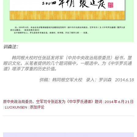
训森注：
韩同根大校时任张廷发将军（中共中央政治局原委员）秘书，慧
眼识文化，从笔者提供的几个题词稿中，一眼选中，为《中华罗氏通
谱》增添了厚重的历史价值。
供稿：韩同根空军大校 录入：罗训森 2014.6.18
原中央政治局委员、空军司令张廷发为《中华罗氏通谱》题词
2014 年 6 月 21 日
LUOXUNSEN
添加评论