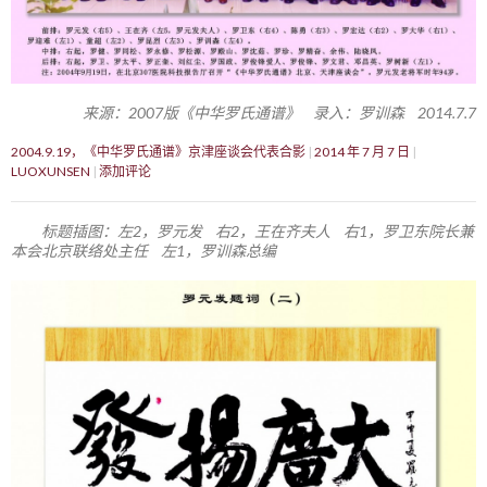
来源：2007版《中华罗氏通谱》 录入：罗训森 2014.7.7
2004.9.19，《中华罗氏通谱》京津座谈会代表合影
2014 年 7 月 7 日
LUOXUNSEN
添加评论
标题插图：左2，罗元发 右2，王在齐夫人 右1，罗卫东院长兼
本会北京联络处主任 左1，罗训森总编