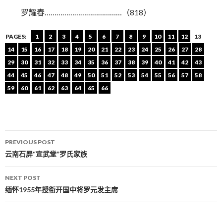
罗耀春…………………………………（818）
PAGES:
1
2
3
4
5
6
7
8
9
10
11
12
13
14
15
16
17
18
19
20
21
22
23
24
25
26
27
28
29
30
31
32
33
34
35
36
37
38
39
40
41
42
43
44
45
46
47
48
49
50
51
52
53
54
55
56
57
58
59
60
61
62
63
64
65
66
PREVIOUS POST
Post navigation
云南石屏“宣武堂”罗氏家族
NEXT POST
缅怀1955年授衔开国中将罗元发主席