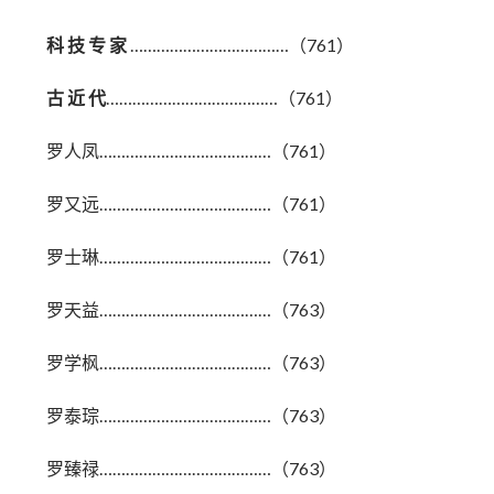
科 技 专 家
………………………………（761）
古 近 代
…………………………………（761）
罗人凤…………………………………（761）
罗又远…………………………………（761）
罗士琳…………………………………（761）
罗天益…………………………………（763）
罗学枫…………………………………（763）
罗泰琮…………………………………（763）
罗臻禄…………………………………（763）