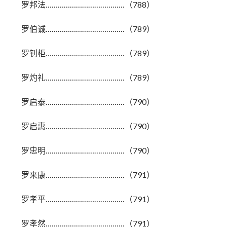
罗邦法…………………………………（788）
罗伯诚…………………………………（789）
罗钊柜…………………………………（789）
罗灼礼…………………………………（789）
罗启泰…………………………………（790）
罗启惠…………………………………（790）
罗忠明…………………………………（790）
罗来康…………………………………（791）
罗孝平…………………………………（791）
罗孝然…………………………………（791）