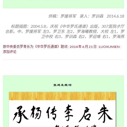
供稿：罗援将军 录入：罗训森 2014.6.18
标题插图：2004.5.8，庆祝《中华罗氏通谱》出版，307医院歺厅
合影。中，罗援将军 左3，罗卫东 左2，罗海曦教授、大校 左1，罗
卫中校 右3，罗训森 右2，罗迎难 右1，罗海燕
原中央委员罗青长为《中华罗氏通谱》题词
2014 年 6 月 21 日
LUOXUNSEN
添加评论