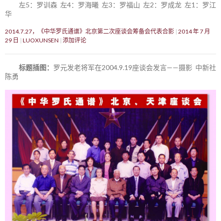
左5：罗训森 左4：罗海曦 左3：罗福山 左2：罗成龙 左1：罗江
华
2014.7.27，《中华罗氏通谱》北京第二次座谈会筹备会代表合影
2014 年 7 月
29 日
LUOXUNSEN
添加评论
标题插图：
罗元发老将军在2004.9.19座谈会发言——摄影 中新社
陈勇