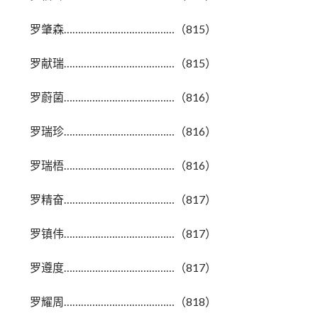
罗肇森…………………………………（815）
罗献瑞…………………………………（815）
罗蔚菌…………………………………（816）
罗瑞珍…………………………………（816）
罗瑞梧…………………………………（816）
罗精奋…………………………………（817）
罗镇伟…………………………………（817）
罗遵度…………………………………（817）
罗耀周…………………………………（818）