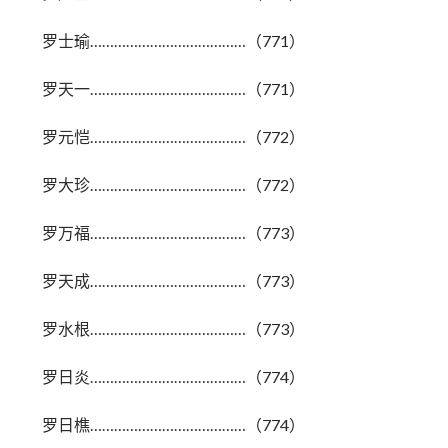
罗士瑜…………………………………（771）
罗天一…………………………………（771）
罗元恺…………………………………（772）
罗大珍…………………………………（772）
罗万福…………………………………（773）
罗天成…………………………………（773）
罗水根…………………………………（773）
罗日炎…………………………………（774）
罗日樵…………………………………（774）