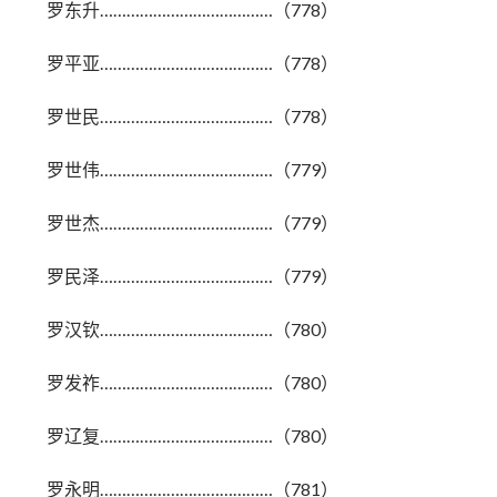
罗东升…………………………………（778）
罗平亚…………………………………（778）
罗世民…………………………………（778）
罗世伟…………………………………（779）
罗世杰…………………………………（779）
罗民泽…………………………………（779）
罗汉钦…………………………………（780）
罗发祚…………………………………（780）
罗辽复…………………………………（780）
罗永明…………………………………（781）