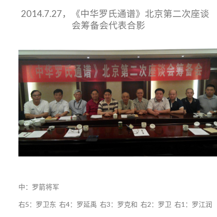
2014.7.27，《中华罗氏通谱》北京第二次座谈
会筹备会代表合影
中：罗箭将军
右5：罗卫东 右4：罗延禹 右3：罗克和 右2：罗卫 右1：罗江润