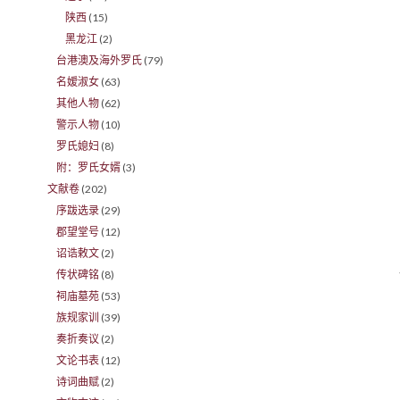
陕西
(15)
黑龙江
(2)
台港澳及海外罗氏
(79)
名嫒淑女
(63)
其他人物
(62)
警示人物
(10)
罗氏媳妇
(8)
附：罗氏女婿
(3)
文献卷
(202)
序跋选录
(29)
郡望堂号
(12)
诏诰敕文
(2)
传状碑铭
(8)
祠庙墓苑
(53)
族规家训
(39)
奏折奏议
(2)
文论书表
(12)
诗词曲赋
(2)