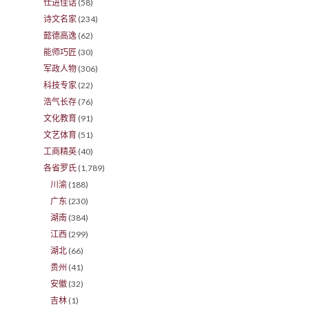
仕进佳话
(58)
诗文名家
(234)
懿德高逸
(62)
能师巧匠
(30)
军政人物
(306)
科技专家
(22)
浩气长存
(76)
文化教育
(91)
文艺体育
(51)
工商精英
(40)
各省罗氏
(1,789)
川渝
(188)
广东
(230)
湖南
(384)
江西
(299)
湖北
(66)
贵州
(41)
安徽
(32)
吉林
(1)