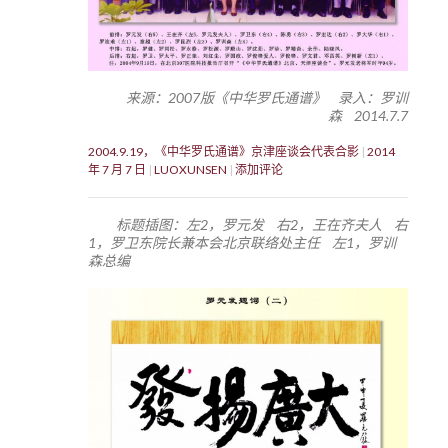
来源：2007版《中华罗氏通谱》 录入：罗训
森 2014.7.7
2004.9.19，《中华罗氏通谱》京津座谈会代表合影
2014
年 7 月 7 日
LUOXUNSEN
添加评论
标题插图：左2，罗元发 右2，王在齐夫人 右
1，罗卫东院长兼本会北京联络处主任 左1，罗训
森总编