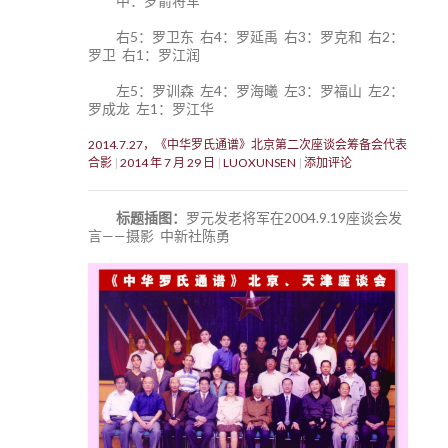
中：罗箭将军
右5：罗卫东 右4：罗延禹 右3：罗克和 右2：
罗卫 右1：罗江润
左5：罗训森 左4：罗海曦 左3：罗福山 左2：
罗成龙 左1：罗江华
2014.7.27，《中华罗氏通谱》北京第二次座谈会筹备会代表
合影
2014 年 7 月 29 日
LUOXUNSEN
添加评论
标题插图：
罗元发老将军在2004.9.19座谈会发
言——摄影 中新社陈勇