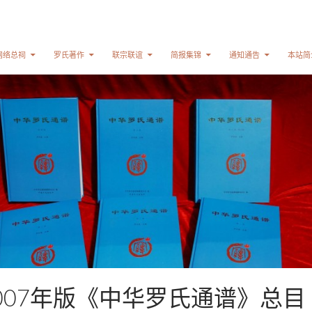
网络总祠
罗氏著作
联宗联谊
简报集锦
通知通告
本站简
007年版《中华罗氏通谱》总目