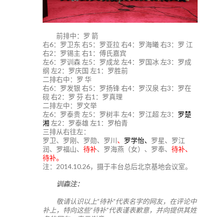
前排中：罗 箭
右6：罗卫东 右5：罗亚拉 右4：罗海曦 右3：罗 江
右2：罗锡主 右1：傅氏嘉宾
左6：罗训森 左5：罗成龙 左4：罗国冰 左3：罗成
纲 左2：罗庆国 左1：罗胜前
二排右中：罗 华
右6：罗发银 右5：罗扬锋 右4：罗汉泉 右3：罗在
砚 右2：罗 芬 右1：罗真理
二排左中：罗文举
左6：罗泰贵 左5：罗树丰 左4：罗江超 左3：
罗楚
湘
左2：罗泰雄 左1：罗柏青
三排从右往左：
罗卫、罗刚、罗勋、罗川
、
罗学怡、
罗星、罗江
润、罗福山、
待补
、罗海燕（女）、罗奉、
待补、
待补。
注：2014.10.26，摄于丰台总后北京基地会议室。
训森注：
敬请认识以上“待补”代表名字的网友，在评论中
补上，特向这些“待补”代表谨表歉意，并向提供其姓