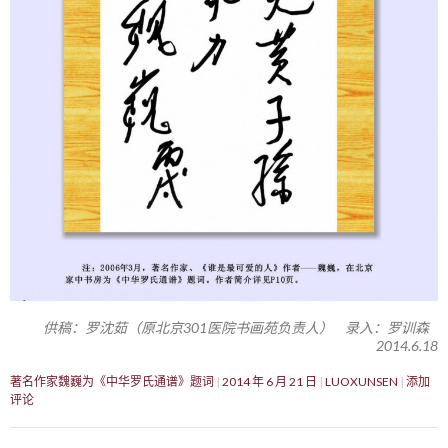
供稿：罗沈茹（原北京301医院书画苑负责人） 录入：罗训森
2014.6.18
著名作家魏巍为《中华罗氏通谱》题词
2014 年 6 月 21 日
LUOXUNSEN
添加
评论