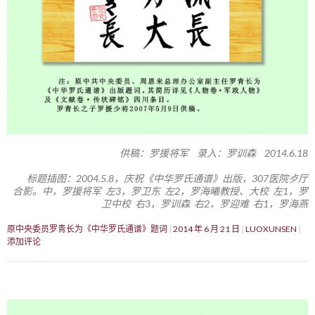
供稿：罗援将军 录入：罗训森 2014.6.18
标题插图：2004.5.8，庆祝《中华罗氏通谱》出版，307医院歺厅
合影。中，罗援将军 左3，罗卫东 左2，罗海曦教授、大校 左1，罗
卫中校 右3，罗训森 右2，罗迎难 右1，罗海燕
原中央委员罗青长为《中华罗氏通谱》题词
2014 年 6 月 21 日
LUOXUNSEN
添加评论