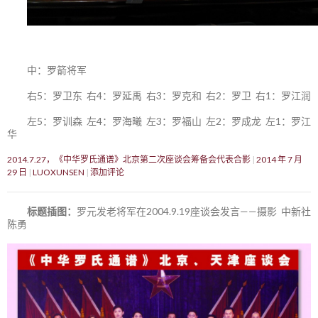
中：罗箭将军
右5：罗卫东 右4：罗延禹 右3：罗克和 右2：罗卫 右1：罗江润
左5：罗训森 左4：罗海曦 左3：罗福山 左2：罗成龙 左1：罗江
华
2014.7.27，《中华罗氏通谱》北京第二次座谈会筹备会代表合影
2014 年 7 月
29 日
LUOXUNSEN
添加评论
标题插图：
罗元发老将军在2004.9.19座谈会发言——摄影 中新社
陈勇