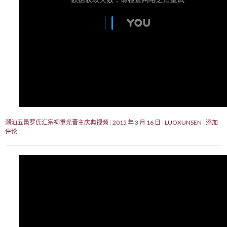
潮汕五邑罗氏汇宗祠重光晋主庆典视频
2015 年 3 月 16 日
LUOXUNSEN
添加
评论