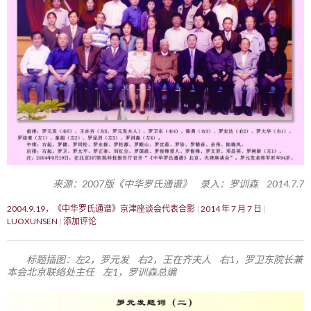
来源：2007版《中华罗氏通谱》 录入：罗训森 2014.7.7
2004.9.19，《中华罗氏通谱》京津座谈会代表合影
2014 年 7 月 7 日
LUOXUNSEN
添加评论
标题插图：左2，罗元发 右2，王在齐夫人 右1，罗卫东院长兼
本会北京联络处主任 左1，罗训森总编