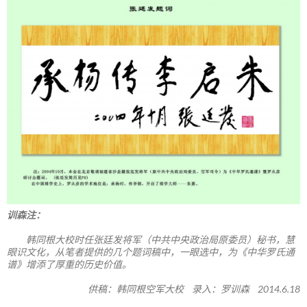
训森注：
韩同根大校时任张廷发将军（中共中央政治局原委员）秘书，慧
眼识文化，从笔者提供的几个题词稿中，一眼选中，为《中华罗氏通
谱》增添了厚重的历史价值。
供稿：韩同根空军大校 录入：罗训森 2014.6.18