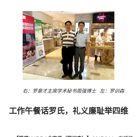
右：罗豪才主席学术秘书周强博士 左：罗训森
工作午餐话罗氏，礼义廉耻举四维