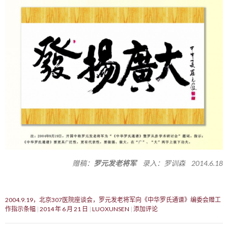
赠稿：
罗元发老将军
录入：罗训森 2014.6.18
2004.9.19，北京307医院座谈会，罗元发老将军向《中华罗氏通谱》编委会赠工
作指示条幅
2014 年 6 月 21 日
LUOXUNSEN
添加评论