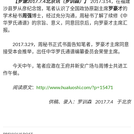
【罗谱2017.7.4北京讯（罗训森）】
2017.3.14，在福建
沙县罗从彦纪念馆，笔者认识了全国政协原副主席
罗豪才
的
学术秘书
周强
博士，经过充分沟通，周秘书了解了续修《中
华罗氏通谱》的宗旨、意义，同意回京后，向罗豪才主席汇
报。
2017.3.29，周秘书正式书面告知笔者，罗豪才主席同意
接受本会推举，出任中华罗氏通谱编纂委员会荣誉主席。
今天中午，笔者应邀在王府井新安广场与周博士共进工
作午餐。
阅读原文
：
http://www.hualuoshi.com/?p=15471
供稿、录入：罗训森 2017.7.4 于北京
PREVIOUS POST