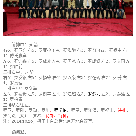
前排中：罗 箭
右6：罗卫东 右5：罗亚拉 右4：罗海曦 右3：罗 江 右2：罗锡主 右
1：傅氏嘉宾
左6：罗训森 左5：罗成龙 左4：罗国冰 左3：罗成纲 左2：罗庆国 左
1：罗胜前
二排右中：罗 华
右6：罗发银 右5：罗扬锋 右4：罗汉泉 右3：罗在砚 右2：罗 芬 右
1：罗真理
二排左中：罗文举
左6：罗泰贵 左5：罗树丰 左4：罗江超 左3：
罗楚湘
左2：罗泰雄 左
1：罗柏青
三排从右往左：
罗卫、罗刚、罗勋、罗川
、
罗学怡、
罗星、罗江润、罗福山、
待补
、
罗海燕（女）、罗奉、
待补、待补。
注：2014.10.26，摄于丰台总后北京基地会议室。
训森注：