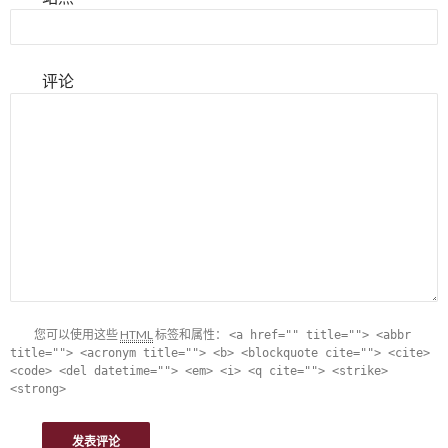
评论
您可以使用这些
HTML
标签和属性：
<a href="" title=""> <abbr
title=""> <acronym title=""> <b> <blockquote cite=""> <cite>
<code> <del datetime=""> <em> <i> <q cite=""> <strike>
<strong>