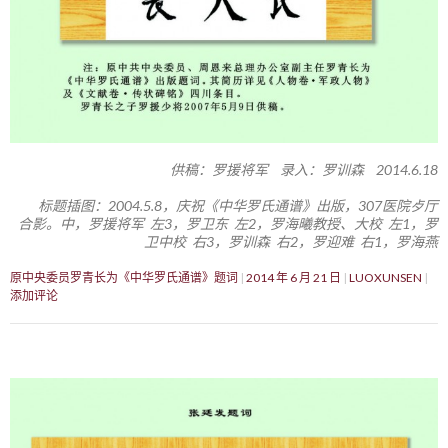
供稿：罗援将军 录入：罗训森 2014.6.18
标题插图：2004.5.8，庆祝《中华罗氏通谱》出版，307医院歺厅
合影。中，罗援将军 左3，罗卫东 左2，罗海曦教授、大校 左1，罗
卫中校 右3，罗训森 右2，罗迎难 右1，罗海燕
原中央委员罗青长为《中华罗氏通谱》题词
2014 年 6 月 21 日
LUOXUNSEN
添加评论