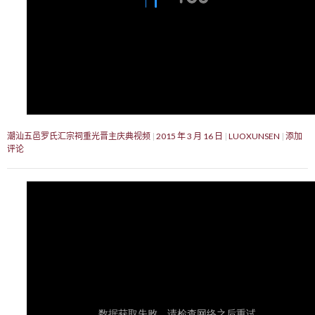
潮汕五邑罗氏汇宗祠重光晋主庆典视频
2015 年 3 月 16 日
LUOXUNSEN
添加
评论