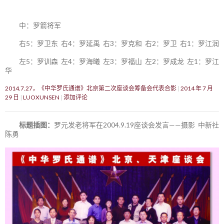
中：罗箭将军
右5：罗卫东 右4：罗延禹 右3：罗克和 右2：罗卫 右1：罗江润
左5：罗训森 左4：罗海曦 左3：罗福山 左2：罗成龙 左1：罗江
华
2014.7.27，《中华罗氏通谱》北京第二次座谈会筹备会代表合影
2014 年 7 月
29 日
LUOXUNSEN
添加评论
标题插图：
罗元发老将军在2004.9.19座谈会发言——摄影 中新社
陈勇