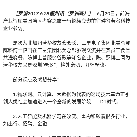
［罗谱2017.6.28福州讯（罗训森）］
6月20日，前海
产业智库美国湾区考察之旅一行继续应邀前往硅谷著名科技
企业参访。
是次为北加州清华校友会会长、三星电子集团北美总部
陈科
博士陪同在三星集团北美总部参观交流并在其员工食堂
共进晚餐。陈博士曾服务谷歌等知名企业，陈、罗博士同为
清华校友又是深圳“老乡”，格外亲切，开怀畅谈。
部分观点及感想分享：
1. 物联网、云计算、大数据为代表的这场技术革命正引
领人类社会加速进入一个全新的发展阶段 ——DT时代。
2. 人工智能及机器学习在改变、重构和颠覆很多行业，
如出行、招聘、金融……