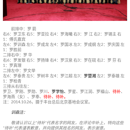
前排中：罗 箭
右6：罗卫东 右5：罗亚拉 右4：罗海曦 右3：罗 江 右2：罗锡主 右
1：傅氏嘉宾
左6：罗训森 左5：罗成龙 左4：罗国冰 左3：罗成纲 左2：罗庆国 左
1：罗胜前
二排右中：罗 华
右6：罗发银 右5：罗扬锋 右4：罗汉泉 右3：罗在砚 右2：罗 芬 右
1：罗真理
二排左中：罗文举
左6：罗泰贵 左5：罗树丰 左4：罗江超 左3：
罗楚湘
左2：罗泰雄 左
1：罗柏青
三排从右往左：
罗卫、罗刚、罗勋、罗川
、
罗学怡、
罗星、罗江润、罗福山、
待补
、
罗海燕（女）、罗奉、
待补、待补。
注：2014.10.26，摄于丰台总后北京基地会议室。
训森注：
敬请认识以上“待补”代表名字的网友，在评论中补上，特向这些
“待补”代表谨表歉意，并向提供其姓名的网友，表示谢意。