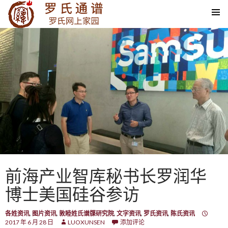
SKIP TO CONTENT
前海产业智库秘书长罗润华
博士美国硅谷参访
各姓资讯
,
图片资讯
,
敦睦姓氏谱牒研究院
,
文字资讯
,
罗氏资讯
,
陈氏资讯
2017 年 6 月 28 日
LUOXUNSEN
添加评论