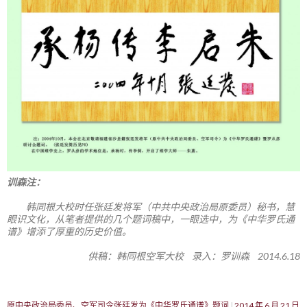
训森注：
韩同根大校时任张廷发将军（中共中央政治局原委员）秘书，慧
眼识文化，从笔者提供的几个题词稿中，一眼选中，为《中华罗氏通
谱》增添了厚重的历史价值。
供稿：韩同根空军大校 录入：罗训森 2014.6.18
原中央政治局委员、空军司令张廷发为《中华罗氏通谱》题词
2014 年 6 月 21 日