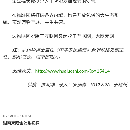
3. 掌握大数据是人工智能发挥威力的法宝。
4. 物联网将打破各界疆域，构建开放包融的大生态系
统，实现万物互联、共生共荣。
5. 物联网脱胎于互联网又超脱于互联网，大网无网！
注
：罗润华博士兼任《中华罗氏通谱》深圳联络处副主
任、副秘书长。湖南邵阳人。
阅读原文
：
http://www.hualuoshi.com/?p=15414
供稿：罗润华 录入：罗训森 2017.6.28 于福州
PREVIOUS POST
Post navigation
湖南耒阳含公系初探