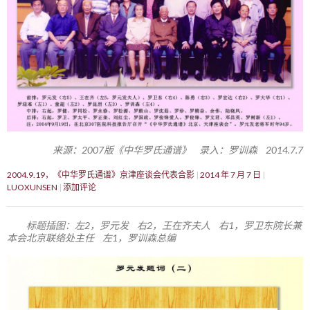
来源：2007版《中华罗氏通谱》 录入：罗训森 2014.7.7
2004.9.19，《中华罗氏通谱》京津座谈会代表合影
2014 年 7 月 7 日
LUOXUNSEN
添加评论
标题插图：左2，罗元发 右2，王在齐夫人 右1，罗卫东院长兼
本会北京联络处主任 左1，罗训森总编