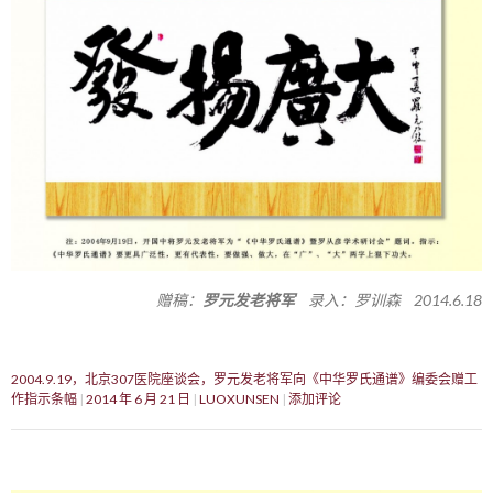
赠稿：
罗元发老将军
录入：罗训森 2014.6.18
2004.9.19，北京307医院座谈会，罗元发老将军向《中华罗氏通谱》编委会赠工
作指示条幅
2014 年 6 月 21 日
LUOXUNSEN
添加评论