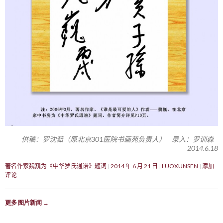
供稿：罗沈茹（原北京301医院书画苑负责人） 录入：罗训森
2014.6.18
著名作家魏巍为《中华罗氏通谱》题词
2014 年 6 月 21 日
LUOXUNSEN
添加
评论
更多 图片新闻
→