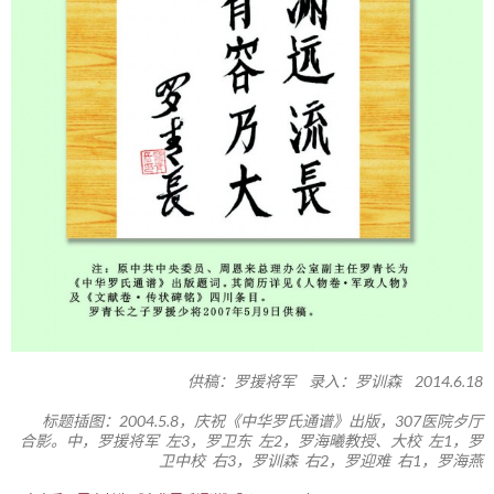
供稿：罗援将军 录入：罗训森 2014.6.18
标题插图：2004.5.8，庆祝《中华罗氏通谱》出版，307医院歺厅
合影。中，罗援将军 左3，罗卫东 左2，罗海曦教授、大校 左1，罗
卫中校 右3，罗训森 右2，罗迎难 右1，罗海燕