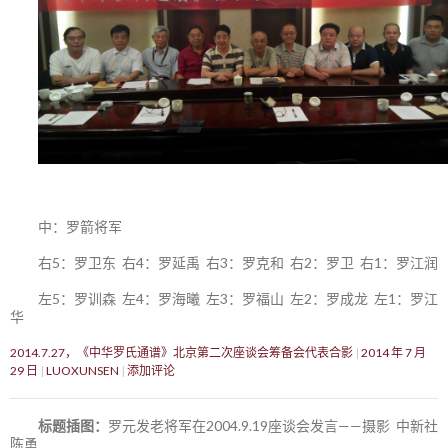
中：罗箭将军
右5：罗卫东 右4：罗延禹 右3：罗克和 右2：罗卫 右1：罗江润
左5：罗训森 左4：罗海曦 左3：罗福山 左2：罗成龙 左1：罗江
华
2014.7.27，《中华罗氏通谱》北京第二次座谈会筹备会代表合影
2014 年 7 月
29 日
LUOXUNSEN
添加评论
标题插图：
罗元发老将军在2004.9.19座谈会发言——摄影 中新社
陈勇