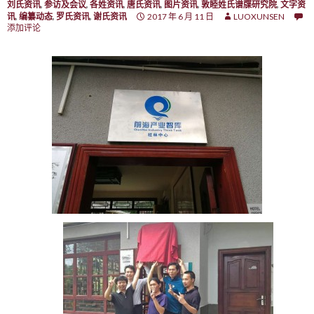
刘氏资讯
,
参访及会议
,
各姓资讯
,
唐氏资讯
,
图片资讯
,
敦睦姓氏谱牒研究院
,
文字资
讯
,
编纂动态
,
罗氏资讯
,
谢氏资讯
2017 年 6 月 11 日
LUOXUNSEN
添加评论