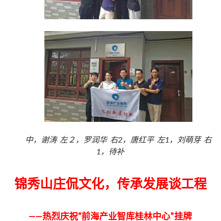
中，谢涛 左２，罗润华 右2，唐红平 左1，刘萌芽 右
1，待补
锦秀山庄侃文化，传承发展谈工程
——热烈庆祝“前海产业智库桂林中心”挂牌