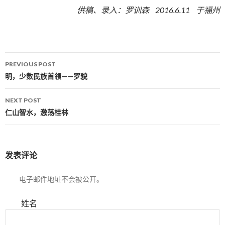
供稿、录入：罗训森
2016.6.11
于福州
PREVIOUS POST
Post navigation
明，少数民族首领——罗貌
NEXT POST
仁山智水，激荡桂林
发表评论
电子邮件地址不会被公开。
姓名