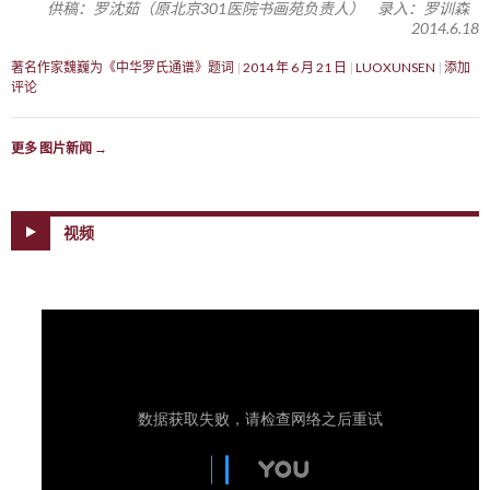
供稿：罗沈茹（原北京301医院书画苑负责人） 录入：罗训森
2014.6.18
著名作家魏巍为《中华罗氏通谱》题词
2014 年 6 月 21 日
LUOXUNSEN
添加
评论
更多 图片新闻
→
视频