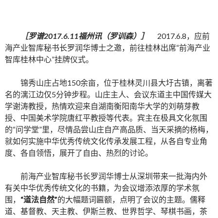
［罗谱
2017.6.11
福州讯（罗训森）］
2017.6.8，应前
海产业智库秘书长罗润华博士之邀，前往桂林出席“前海产业
智库桂林中心”挂牌仪式。
锦秀山庄占地150余亩，位于桂林灵川县大圩古镇，离著
名的漓江边仅5分钟步程。山庄主人、会议东道主中国传媒大
学谢涛教授，热情欢迎来自湖南衡阳南华大学的刘萌芽教
授、中国美术学院唐红平教授等代表。宾主在极具文化氛围
的“问学堂”里，尽情品尝山庄自产高品质、当天采摘的杨梅，
就如何实施中华优秀传统文化传承发展工程，从各自专业角
度、各自领悟，展开了自由、热烈的讨论。
前海产业智库秘书长罗润华博士从深圳带来一批海内外
有关中华优秀传统文化的书籍，为会议增添浓厚的学术氛
围，
“道法自然”
的大幅题词匾额，点明了会议的主题。儒释
道、基督教、天主教、伊斯兰教、世界哲学、琴棋书画，茶