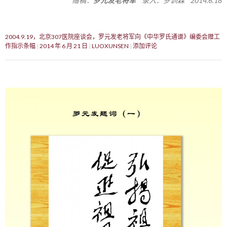
赠稿：
罗元发老将军
录入：罗训森 2014.6.18
2004.9.19，北京307医院座谈会，罗元发老将军向《中华罗氏通谱》编委会赠工
作指示条幅
2014 年 6 月 21 日
LUOXUNSEN
添加评论