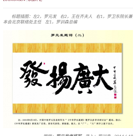
标题插图：左2，罗元发 右2，王在齐夫人 右1，罗卫东院长兼
本会北京联络处主任 左1，罗训森总编