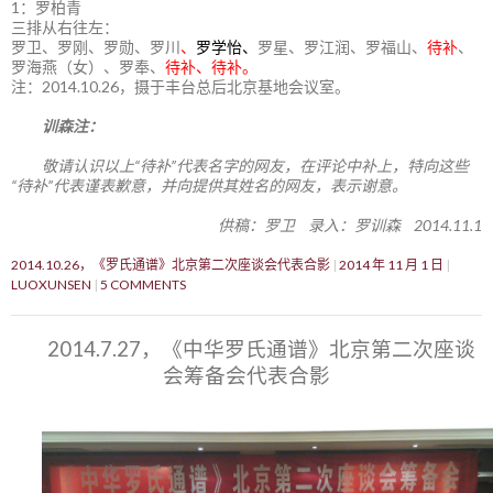
1：罗柏青
三排从右往左：
罗卫、罗刚、罗勋、罗川
、
罗学怡、
罗星、罗江润、罗福山、
待补
、
罗海燕（女）、罗奉、
待补、待补。
注：2014.10.26，摄于丰台总后北京基地会议室。
训森注：
敬请认识以上“待补”代表名字的网友，在评论中补上，特向这些
“待补”代表谨表歉意，并向提供其姓名的网友，表示谢意。
供稿：罗卫 录入：罗训森 2014.11.1
2014.10.26，《罗氏通谱》北京第二次座谈会代表合影
2014 年 11 月 1 日
LUOXUNSEN
5 COMMENTS
2014.7.27，《中华罗氏通谱》北京第二次座谈
会筹备会代表合影