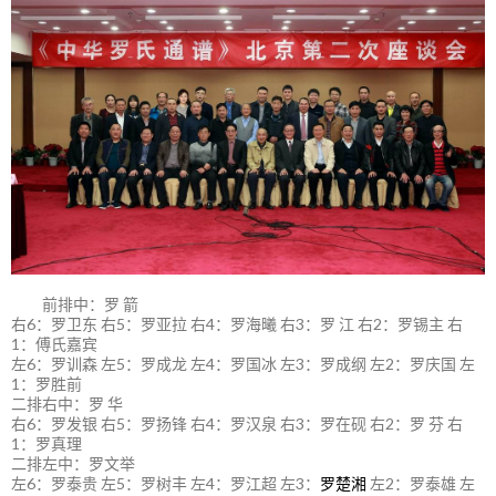
前排中：罗 箭
右6：罗卫东 右5：罗亚拉 右4：罗海曦 右3：罗 江 右2：罗锡主 右
1：傅氏嘉宾
左6：罗训森 左5：罗成龙 左4：罗国冰 左3：罗成纲 左2：罗庆国 左
1：罗胜前
二排右中：罗 华
右6：罗发银 右5：罗扬锋 右4：罗汉泉 右3：罗在砚 右2：罗 芬 右
1：罗真理
二排左中：罗文举
左6：罗泰贵 左5：罗树丰 左4：罗江超 左3：
罗楚湘
左2：罗泰雄 左