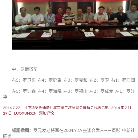
中：罗箭将军
右5：罗卫东 右4：罗延禹 右3：罗克和 右2：罗卫 右1：罗江润
左5：罗训森 左4：罗海曦 左3：罗福山 左2：罗成龙 左1：罗江
华
2014.7.27，《中华罗氏通谱》北京第二次座谈会筹备会代表合影
2014 年 7 月
29 日
LUOXUNSEN
添加评论
标题插图：
罗元发老将军在2004.9.19座谈会发言——摄影 中新社
陈勇