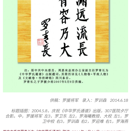
供稿：罗援将军 录入：罗训森 2014.6.18
标题插图：2004.5.8，庆祝《中华罗氏通谱》出版，307医院歺厅
合影。中，罗援将军 左3，罗卫东 左2，罗海曦教授、大校 左1，罗
卫中校 右3，罗训森 右2，罗迎难 右1，罗海燕