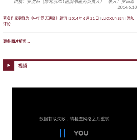
供稿：罗沈茹（原北京301医院书画苑负责人） 录入：罗训森
2014.6.18
著名作家魏巍为《中华罗氏通谱》题词
2014 年 6 月 21 日
LUOXUNSEN
添加
评论
更多 图片新闻
→
视频