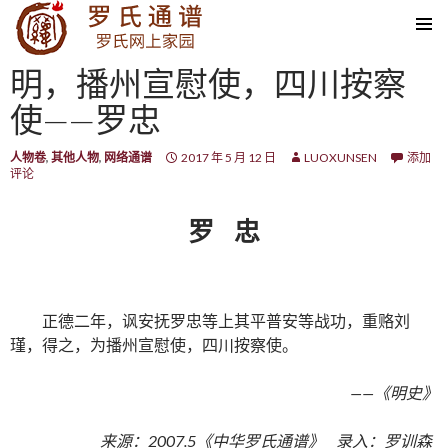
SKIP TO CONTENT
明，播州宣慰使，四川按察
使——罗忠
人物卷
,
其他人物
,
网络通谱
2017 年 5 月 12 日
LUOXUNSEN
添加
评论
罗 忠
正德二年，讽安抚罗忠等上其平普安等战功，重赂刘
瑾，得之，为播州宣慰使，四川按察使。
——《明史》
来源：2007.5《中华罗氏通谱》 录入：罗训森