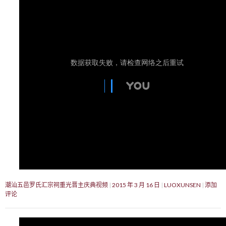
潮汕五邑罗氏汇宗祠重光晋主庆典视频
2015 年 3 月 16 日
LUOXUNSEN
添加
评论