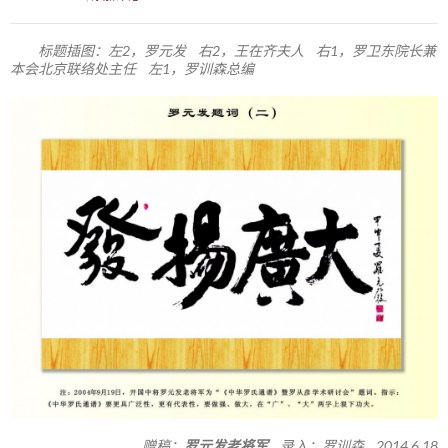
标题插图：左2，罗元发 右2，王在齐夫人 右1，罗卫东院长兼
本会北京联络处主任 左1，罗训森总编
赠稿：
罗元发老将军
录入：罗训森 2014.6.18