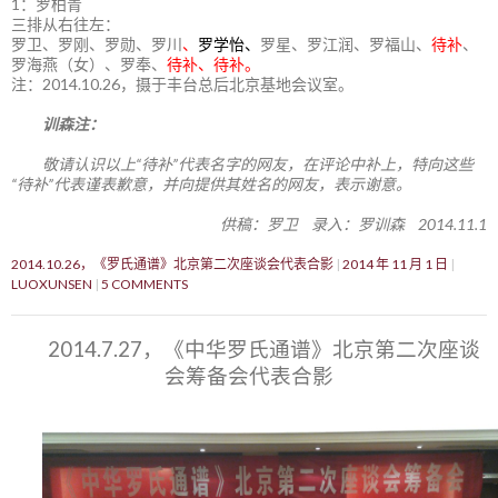
1：罗柏青
三排从右往左：
罗卫、罗刚、罗勋、罗川
、
罗学怡、
罗星、罗江润、罗福山、
待补
、
罗海燕（女）、罗奉、
待补、待补。
注：2014.10.26，摄于丰台总后北京基地会议室。
训森注：
敬请认识以上“待补”代表名字的网友，在评论中补上，特向这些
“待补”代表谨表歉意，并向提供其姓名的网友，表示谢意。
供稿：罗卫 录入：罗训森 2014.11.1
2014.10.26，《罗氏通谱》北京第二次座谈会代表合影
2014 年 11 月 1 日
LUOXUNSEN
5 COMMENTS
2014.7.27，《中华罗氏通谱》北京第二次座谈
会筹备会代表合影