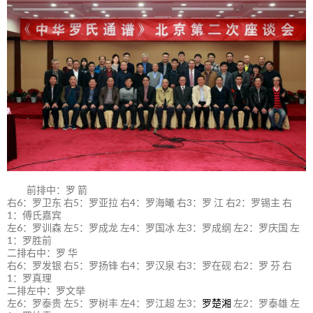
前排中：罗 箭
右6：罗卫东 右5：罗亚拉 右4：罗海曦 右3：罗 江 右2：罗锡主 右
1：傅氏嘉宾
左6：罗训森 左5：罗成龙 左4：罗国冰 左3：罗成纲 左2：罗庆国 左
1：罗胜前
二排右中：罗 华
右6：罗发银 右5：罗扬锋 右4：罗汉泉 右3：罗在砚 右2：罗 芬 右
1：罗真理
二排左中：罗文举
左6：罗泰贵 左5：罗树丰 左4：罗江超 左3：
罗楚湘
左2：罗泰雄 左