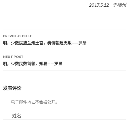
2017.5.12 于福州
PREVIOUS POST
Post navigation
明，少数民族兰州土官，奏请朝廷灭叛——罗牙
NEXT POST
明，少数民数首领，知县——罗显
发表评论
电子邮件地址不会被公开。
姓名