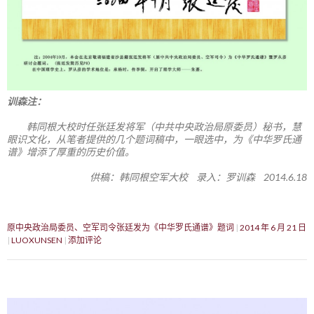
训森注：
韩同根大校时任张廷发将军（中共中央政治局原委员）秘书，慧
眼识文化，从笔者提供的几个题词稿中，一眼选中，为《中华罗氏通
谱》增添了厚重的历史价值。
供稿：韩同根空军大校 录入：罗训森 2014.6.18
原中央政治局委员、空军司令张廷发为《中华罗氏通谱》题词
2014 年 6 月 21 日
LUOXUNSEN
添加评论