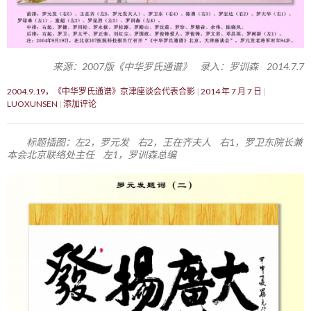
来源：2007版《中华罗氏通谱》 录入：罗训森 2014.7.7
2004.9.19，《中华罗氏通谱》京津座谈会代表合影
2014 年 7 月 7 日
LUOXUNSEN
添加评论
标题插图：左2，罗元发 右2，王在齐夫人 右1，罗卫东院长兼
本会北京联络处主任 左1，罗训森总编