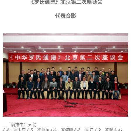
《罗氏通谱》北京第二次座谈会
代表合影
前排中：罗 箭
右6：罗卫东 右5：罗亚拉 右4：罗海曦 右3：罗 江 右2：罗锡主 右