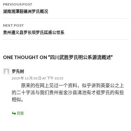
PREVIOUS POST
Post navigation
湖南湘潭鼓磉洲罗氏概况
NEXT POST
贵州遵义县罗长坝罗氏廷甫公世系
ONE THOUGHT ON “四川武胜罗氏明公系源流概述”
罗先树
2019 年 11 月 30 日 AT 下午 10:35
原来的在网上见过一个资料，似乎讲到英豪公之上
的二十字派与我们贵州省金沙县清池有才祖罗氏的有些
相似。
回复