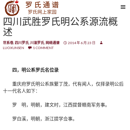
SKIP TO CONTENT
四川武胜罗氏明公系源流概
述
世系卷
,
四川罗氏
,
川渝罗氏
,
网络通谱
2014 年 6 月 23 日
LUOXUNSEN
1 COMMENT
四，明公系罗氏名位录
重庆府罗氏明公系族蘩丁茂，代有闻人，仅择录明公后
十一代名人如下：
罗 明，明朝，建文时，江西提督赣南军务事。
罗白溪，明朝，浙江提学佥事。