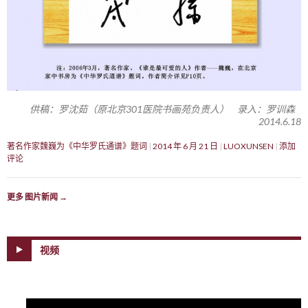
供稿：罗沈茹（原北京301医院书画苑负责人） 录入：罗训森
2014.6.18
著名作家魏巍为《中华罗氏通谱》题词
2014 年 6 月 21 日
LUOXUNSEN
添加
评论
更多 图片新闻
→
视频