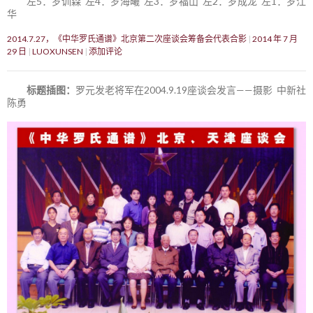
左5：罗训森 左4：罗海曦 左3：罗福山 左2：罗成龙 左1：罗江
华
2014.7.27，《中华罗氏通谱》北京第二次座谈会筹备会代表合影
2014 年 7 月
29 日
LUOXUNSEN
添加评论
标题插图：
罗元发老将军在2004.9.19座谈会发言——摄影 中新社
陈勇