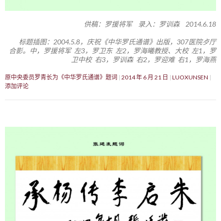
供稿：罗援将军 录入：罗训森 2014.6.18
标题插图：2004.5.8，庆祝《中华罗氏通谱》出版，307医院歺厅
合影。中，罗援将军 左3，罗卫东 左2，罗海曦教授、大校 左1，罗
卫中校 右3，罗训森 右2，罗迎难 右1，罗海燕
原中央委员罗青长为《中华罗氏通谱》题词
2014 年 6 月 21 日
LUOXUNSEN
添加评论