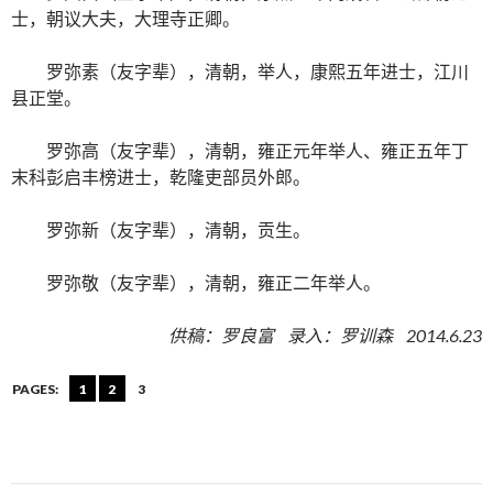
士，朝议大夫，大理寺正卿。
罗弥素（友字辈），清朝，举人，康熙五年进士，江川
县正堂。
罗弥高（友字辈），清朝，雍正元年举人、雍正五年丁
末科彭启丰榜进士，乾隆吏部员外郎。
罗弥新（友字辈），清朝，贡生。
罗弥敬（友字辈），清朝，雍正二年举人。
供稿：罗良富 录入：罗训森 2014.6.23
PAGES:
1
2
3