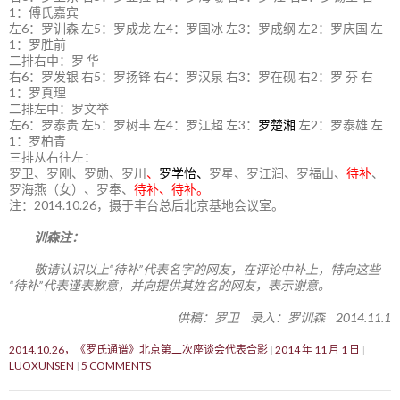
1：傅氏嘉宾
左6：罗训森 左5：罗成龙 左4：罗国冰 左3：罗成纲 左2：罗庆国 左
1：罗胜前
二排右中：罗 华
右6：罗发银 右5：罗扬锋 右4：罗汉泉 右3：罗在砚 右2：罗 芬 右
1：罗真理
二排左中：罗文举
左6：罗泰贵 左5：罗树丰 左4：罗江超 左3：
罗楚湘
左2：罗泰雄 左
1：罗柏青
三排从右往左：
罗卫、罗刚、罗勋、罗川
、
罗学怡、
罗星、罗江润、罗福山、
待补
、
罗海燕（女）、罗奉、
待补、待补。
注：2014.10.26，摄于丰台总后北京基地会议室。
训森注：
敬请认识以上“待补”代表名字的网友，在评论中补上，特向这些
“待补”代表谨表歉意，并向提供其姓名的网友，表示谢意。
供稿：罗卫 录入：罗训森 2014.11.1
2014.10.26，《罗氏通谱》北京第二次座谈会代表合影
2014 年 11 月 1 日
LUOXUNSEN
5 COMMENTS