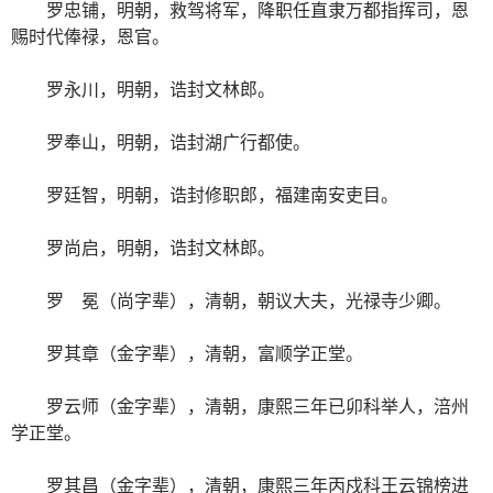
罗忠铺，明朝，救驾将军，降职任直隶万都指挥司，恩
赐时代俸禄，恩官。
罗永川，明朝，诰封文林郎。
罗奉山，明朝，诰封湖广行都使。
罗廷智，明朝，诰封修职郎，福建南安吏目。
罗尚启，明朝，诰封文林郎。
罗 冕（尚字辈），清朝，朝议大夫，光禄寺少卿。
罗其章（金字辈），清朝，富顺学正堂。
罗云师（金字辈），清朝，康熙三年已卯科举人，涪州
学正堂。
罗其昌（金字辈），清朝，康熙三年丙戍科王云锦榜进