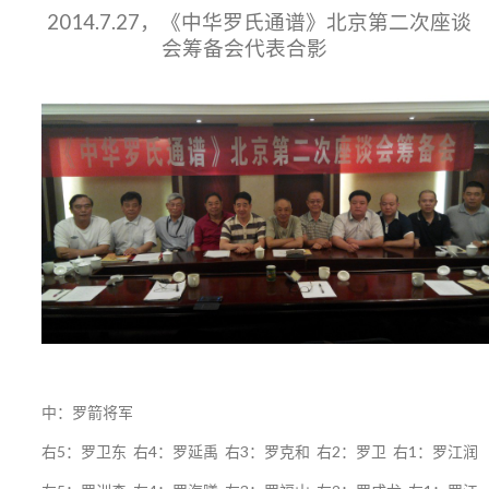
2014.7.27，《中华罗氏通谱》北京第二次座谈
会筹备会代表合影
中：罗箭将军
右5：罗卫东 右4：罗延禹 右3：罗克和 右2：罗卫 右1：罗江润