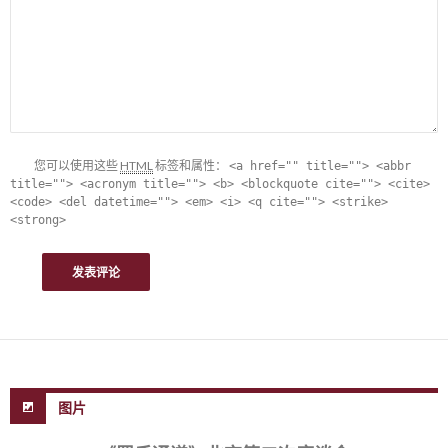
您可以使用这些
HTML
标签和属性：
<a href="" title=""> <abbr
title=""> <acronym title=""> <b> <blockquote cite=""> <cite>
<code> <del datetime=""> <em> <i> <q cite=""> <strike>
<strong>
图片