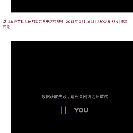
潮汕五邑罗氏汇宗祠重光晋主庆典视频
2015 年 3 月 16 日
LUOXUNSEN
添加
评论