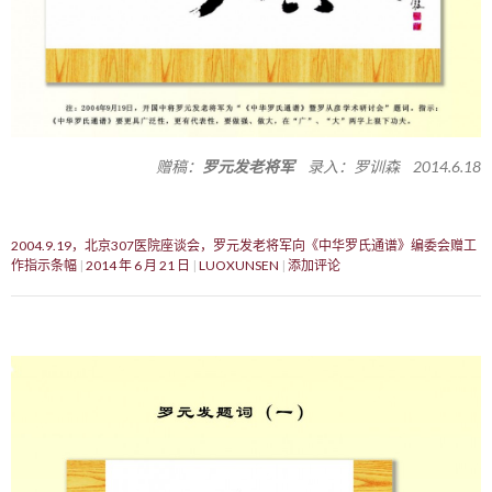
赠稿：
罗元发老将军
录入：罗训森 2014.6.18
2004.9.19，北京307医院座谈会，罗元发老将军向《中华罗氏通谱》编委会赠工
作指示条幅
2014 年 6 月 21 日
LUOXUNSEN
添加评论