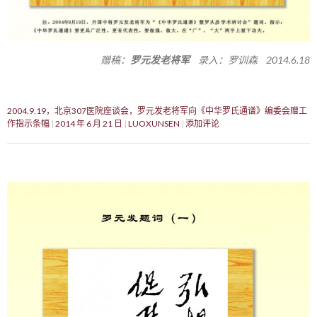
赠稿：
罗元发老将军
录入：罗训森 2014.6.18
2004.9.19，北京307医院座谈会，罗元发老将军向《中华罗氏通谱》编委会赠工
作指示条幅
2014 年 6 月 21 日
LUOXUNSEN
添加评论