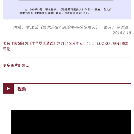
供稿：罗沈茹（原北京301医院书画苑负责人） 录入：罗训森
2014.6.18
著名作家魏巍为《中华罗氏通谱》题词
2014 年 6 月 21 日
LUOXUNSEN
添加
评论
更多 图片新闻
→
视频