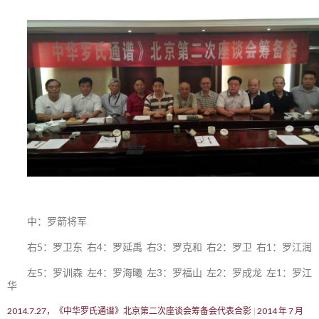
中：罗箭将军
右5：罗卫东 右4：罗延禹 右3：罗克和 右2：罗卫 右1：罗江润
左5：罗训森 左4：罗海曦 左3：罗福山 左2：罗成龙 左1：罗江
华
2014.7.27，《中华罗氏通谱》北京第二次座谈会筹备会代表合影
2014 年 7 月