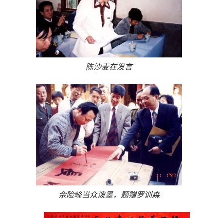
陈沙麦在发言
余险峰当众泼墨，题赠罗训森