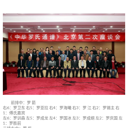
前排中：罗 箭
右6：罗卫东 右5：罗亚拉 右4：罗海曦 右3：罗 江 右2：罗锡主 右
1：傅氏嘉宾
左6：罗训森 左5：罗成龙 左4：罗国冰 左3：罗成纲 左2：罗庆国 左
1：罗胜前