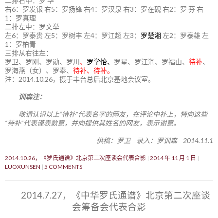
二排右中：罗 华
右6：罗发银 右5：罗扬锋 右4：罗汉泉 右3：罗在砚 右2：罗 芬 右
1：罗真理
二排左中：罗文举
左6：罗泰贵 左5：罗树丰 左4：罗江超 左3：
罗楚湘
左2：罗泰雄 左
1：罗柏青
三排从右往左：
罗卫、罗刚、罗勋、罗川
、
罗学怡、
罗星、罗江润、罗福山、
待补
、
罗海燕（女）、罗奉、
待补、待补。
注：2014.10.26，摄于丰台总后北京基地会议室。
训森注：
敬请认识以上“待补”代表名字的网友，在评论中补上，特向这些
“待补”代表谨表歉意，并向提供其姓名的网友，表示谢意。
供稿：罗卫 录入：罗训森 2014.11.1
2014.10.26，《罗氏通谱》北京第二次座谈会代表合影
2014 年 11 月 1 日
LUOXUNSEN
5 COMMENTS
2014.7.27，《中华罗氏通谱》北京第二次座谈
会筹备会代表合影