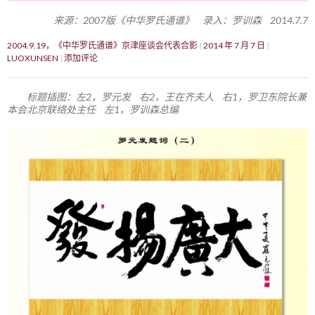
来源：2007版《中华罗氏通谱》 录入：罗训森 2014.7.7
2004.9.19，《中华罗氏通谱》京津座谈会代表合影
2014 年 7 月 7 日
LUOXUNSEN
添加评论
标题插图：左2，罗元发 右2，王在齐夫人 右1，罗卫东院长兼
本会北京联络处主任 左1，罗训森总编