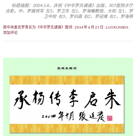
标题插图：2004.5.8，庆祝《中华罗氏通谱》出版，307医院歺厅
合影。中，罗援将军 左3，罗卫东 左2，罗海曦教授、大校 左1，罗
卫中校 右3，罗训森 右2，罗迎难 右1，罗海燕
原中央委员罗青长为《中华罗氏通谱》题词
2014 年 6 月 21 日
LUOXUNSEN
添加评论