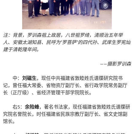
注：背景，罗训森祖上故居，八世祖罗绮，清顺治五年举
人、安徽太湖知县、民呼为“罗菩萨”的四代孙、武庠生罗宪灿
建于清乾隆年间。
——摄影罗训森
中：
刘磁生
，现任中共福建省敦睦姓氏谱牒研究院书
记，曾任福大常委、省物资厅副厅长、省行政学院常务副厅
长（正厅级）、省经济管理干部学院院长。
右5：
余险峰
，著名书法家，现任福建省敦睦姓氏谱牒研
究院名誉院长，时任福建省民族宗教厅副厅长、省文史馆副
馆长。