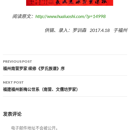
阅读原文：
http://www.hualuoshi.com/?p=14998
供镐、录入：罗训森 2017.4.18 于福州
PREVIOUS POST
Post navigation
福州南营罗家 续修《罗氏族谱》序
NEXT POST
福建福州新梅公世系（南营、文儒坊罗家）
发表评论
电子邮件地址不会被公开。